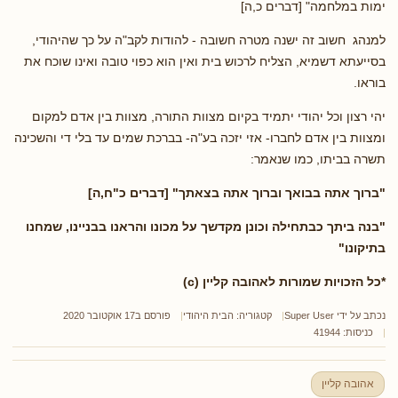
ימות במלחמה" [דברים כ,ה]
למנהג חשוב זה ישנה מטרה חשובה - להודות לקב"ה על כך שהיהודי,
בסייעתא דשמיא, הצליח לרכוש בית ואין הוא כפוי טובה ואינו שוכח את
בוראו.
יהי רצון וכל יהודי יתמיד בקיום מצוות התורה, מצוות בין אדם למקום
ומצוות בין אדם לחברו- אזי יזכה בע"ה- בברכת שמים עד בלי די והשכינה
תשרה בביתו, כמו שנאמר:
"ברוך אתה בבואך וברוך אתה בצאתך" [דברים כ"ח,ה]
"בנה ביתך כבתחילה וכונן מקדשך על מכונו והראנו בבניינו, שמחנו
בתיקונו"
*כל הזכויות שמורות לאהובה קליין (c)
נכתב על ידי
Super User
קטגוריה:
הבית היהודי
פורסם ב17 אוקטובר 2020
כניסות: 41944
אהובה קליין