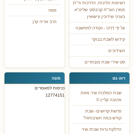
רשימות הליכות, הדרכות וד"ת
ממרן הגר"ח קניבסקי שליט"א
פסח
בעניני שידוכין ונישואין
הרב אריה קרן
עַל פִּי דַרְכּוֹ - נקודה למחשבה
קידוש לשבת בבוקר
השידוכים
סט שירי שבת מובחרים
ראו גם
מונה
כניסות למאמרים
שבת המלכה/ שיר מאת:
12774151
אהובה קליין ©
פרשת קדושים- שבת
קודש-במה חשיבותה?
הדלקת נרות שבת/ שיר