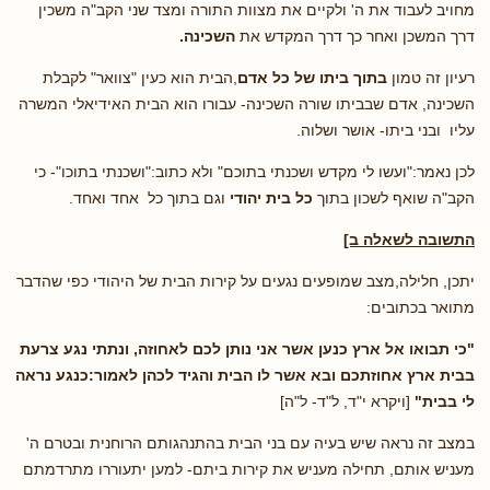
מחויב לעבוד את ה' ולקיים את מצוות התורה ומצד שני הקב"ה משכין
דרך המשכן ואחר כך דרך המקדש את
השכינה.
רעיון זה טמון
בתוך ביתו של כל אדם
,הבית הוא כעין "צוואר" לקבלת
השכינה, אדם שבביתו שורה השכינה- עבורו הוא הבית האידיאלי המשרה
עליו ובני ביתו- אושר ושלוה.
לכן נאמר:"ועשו לי מקדש ושכנתי בתוכם" ולא כתוב:"ושכנתי בתוכו"- כי
הקב"ה שואף לשכון בתוך
כל בית יהודי
וגם בתוך כל אחד ואחד.
התשובה לשאלה ב]
יתכן, חלילה,מצב שמופעים נגעים על קירות הבית של היהודי כפי שהדבר
מתואר בכתובים:
"כי תבואו אל ארץ כנען אשר אני נותן לכם לאחוזה, ונתתי נגע צרעת
בבית ארץ אחוזתכם ובא אשר לו הבית והגיד לכהן לאמור:כנגע נראה
לי בבית"
[ויקרא י"ד, ל"ד- ל"ה]
במצב זה נראה שיש בעיה עם בני הבית בהתנהגותם הרוחנית ובטרם ה'
מעניש אותם, תחילה מעניש את קירות ביתם- למען יתעוררו מתרדמתם