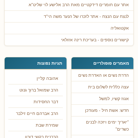
אתר עם חומרים דידקטיים מאת הרב אלישע לוי שליט"א
לנצח עם הנצח - אתר לזכרו של הנער משה הי"ד
אקטואליה
קישורים נוספים - בעריכת רינה אזולאי
מאמרים פופולריים
תגיות נפוצות
הדרת נשים או האדרת נשים
אהובה קליין
עצה כללית לשלום בית
הרב שמואל ברוך גנוט
אגוז קשיו, למשל
דבר החסידות
חדש: אשת חיל - מעודכן
הרב אברהם חיים זילבר
"יאריך ימים ויזכה לבנים
שמירת שבת
כשרים"
הרבנית בקשי דורון