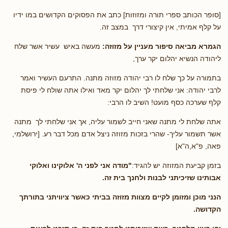
[סופר הכותב ספרי תורה ומזוזות] כתב את הפסוקים הקדושים במו ידיו
על קלף אמיתי, אין קיצורי דרך במצב זה.
הגמרא מביאה סיפור מעניין על מזוזה:
מעשה באיש עשיר אשר שלח
ליהודה הנשיא יהלום יקר ערך,
בתמורה על כך שלח לו רבי יהודה מזוזה מתנה. התרעם העשיר ואמר
לרבי יהודה: אני שלחתי לך יהלום יקר מאד ואילו אתה שולח לי פיסת
קלף שערכה כסף מועט! השיב לו הרבי:
אתה שלחת לי מתנה שאני חייב לשמור עליה, אך אני שלחתי לך מתנה
אשר תשמור עליך- שהרי בזכות מזוזה ניצל אדם מכל דבר רע. [ירושלמי,
פאה, פ"א,ה"א]
בזמן קביעת המזוזה יש להגיד:
"מודה אני לפני ה' אלוקינו ואלוקי
אבותינו שזיכיתני לבנות ולחנך בית זה.
הנני מוכן ומזומן לקיים מצוות מזוזה בביתי כאשר ציוויתני בתורתך
הקדושה.