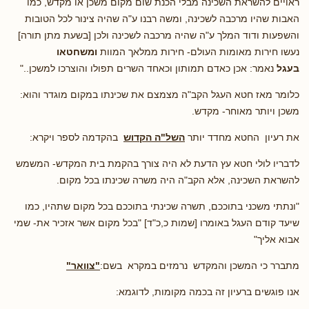
ראויים להשראת השכינה מבלי הכנת שום מקום משכן או מקדש, כמו
האבות שהיו מרכבה לשכינה, ומשה רבנו ע"ה שהיה צינור לכל הטובות
והשפעות ודוד המלך ע"ה שהיה מרכבה לשכינה ולכן [בשעת מתן תורה]
נעשו חירות מאומות העולם- חירות ממלאך המוות
ומשחטאו
בעגל
נאמר: אכן כאדם תמותון וכאחד השרים תפולו והוצרכו למשכן.."
כלומר מאז חטא העגל הקב"ה מצמצם את שכינתו במקום מוגדר והוא:
משכן ויותר מאוחר- מקדש.
את רעיון החטא מחדד יותר
השל"ה הקדוש
בהקדמה לספר ויקרא:
לדבריו לולי חטא עץ הדעת לא היה צורך בהקמת בית המקדש- המשמש
להשראת השכינה, אלא הקב"ה היה משרה שכינתו בכל מקום.
"ונתתי משכני בתוככם, תשרה שכינתי בתוככם בכל מקום שתהיו, כמו
שיעד קודם העגל באומרו [שמות כ,כ"ד] "בכל מקום אשר אזכיר את- שמי
אבוא אליך"
מתברר כי המשכן והמקדש נרמזים במקרא בשם:
"צוואר"
אנו פוגשים ברעיון זה בכמה מקומות, לדוגמא: