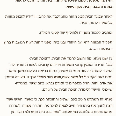
יהי רצון מלפניך, כשם שזיכיתני לחנוך בית זה, כן תזכני לראות
במהרה בבניין בית נכון ונישא.
לאחר שבעל הבית קבע מזוזה נוהג לכבד את קרוביו וידידיו לקבוע מזוזות
על שאר דלתות הבית.
ונוהגים ללמוד משניות ולהוסיף עוד קטעי תפילה.
תפקיד המזוזה להגן על היהודי ובני ביתו מפני רוחות רעות הנושבות בחוץ
- בשטח הרבים.
3] ישנו מנהג יפה וחשוב לחנוך את הבית, לחנוכת הבית-
בעל הדירה מזמין קרובי משפחה וידידים קרובים לסעודת הודיה לה',
המקור למנהג זה עוד מימי בראשית, בתום בריאת העולם במשך שישה
ימים ראה הקב"ה
:"כל אשר עשה,והנה טוב מאד"
ערך ה' סעודה והזמין
את אדם וחוה, חז"ל מספרים כי האדם נברא ביום שישי במטרה-
שייכנס היישר לסעודת חנוכת הבית של העולם.
מנהג זה השתרש היטב בעם ישראל וההוכחה לכך: כי כאשר האיש אשר
רצה לחנוך את ביתו היה חייב לצאת למלחמה, התורה מצווה לשחררו
מהשתתפות במלחמה כפי שכתוב:"אשר בנה בית חדש ולא חנכו...פן