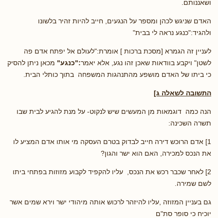
ושאננותם.
האדם שניגש לכהן ומספר על הנגעים, חייב להיות זהיר בלשונו
ולהגיד:"כנגע נראה לי בבית"
לעניין זה הגמרא [מסכת ברכות ] אומרת:"לעולם אל יפתח אדם פה
לשטן" ויקבע בוודאות שאכן זהו נגע, אלא יאמר
:"כנגע"
מכאן ניתן להסיק
כי ביתו של האדם מושפע מהתנהגות המשפחה בתוך כותלי הבית.
התשובה לשאלה ג]
הנה כמה דוגמאות מן המעשים שיש לנקוט- על מנת להגיע לבית שבו
תשרה השכינה:
1] אדם הרוכש דירה חייב לבדוק בטרם העסקה מי אותו אדם המציע לו
את הנכס למכירה, האם הוא ישר והגון?
2] לאחר שכבר רכש את הנכס, עליו להקפיד לקבוע מזוזות בפתחי ביתו
לשם שמירה.
גם בעניין המזוזה ,עליו להיזהר לרכוש אותה מיהודי ישר וירא שמים אשר
יוכיח כי סופר סת"ם