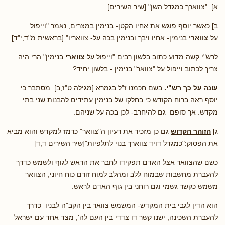
א] "צווארך כמגדל השן" [שיר השירים]
ב] כאשר יוסף פוגש את אחיו הקטן- בנימין במצרים, נאמר:"וייפול
על
צווארי
בנימין- אחיו ויבך ובנימין בכה על- צוואריו" [בראשית מ"ד,י"ד]
לרש"י קשה מדוע כתוב בלשון רבים:"וייפול על
צווארי
בנימין" הרי היה
צריך לכתוב וייפול על:"צוואר" בנימין - בלשון יחיד?
עונה על כך רש"י.
בשם חכמנו ז"ל בגמרא [מגילה ט"ז,ב]: מסתבר כי
יוסף ראה ברוח הקודש כי בחלקו של בנימין עתידים להבנות שני בתי
מקדש. אך סופם גם להיחרב- לכן בכה על שניהם.
ג]
הזוהר הקדוש
גם כן מזכיר את רעיון ה"צוואר" כרמז למקדש והוא מביא
את הפסוק:"כמגדל דויד צווארך בנוי לתלפיות"[שיר השירים ד,ד]
כשם שהצוואר אצל האדם תפקידו לחבר את הראש לגוף ולשמש כדרך
להעברת מחשבות שבמוח ללב ומהלב למוח זורם כוח חיוני, הצוואר
משמש כקשר גשמי וגם רוחני בין גוף האדם לראש.
הוא הדין לגבי בית המקדש- המשמש צוואר בין הקב"ה לבניו כדרך
להעברת השכינה, ישנו קשר דו צדדי בין העם לה', מצד אחד עם ישראל