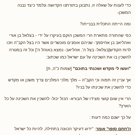
כדי לענות על שאלה זו, נתבונן בתורתנו הקדושה ונלמד כיצד נבנה
המשכן-
ומה הייתה התכלית בבנייתו?
כפי שהתורה מתארת הרי המשכן הוקם בעיקרו על ידי - בצלאל בן אורי
ואהליאב בן אחיסמך- שניהם אומנים מוכשרים אשר היו בצל הקב"ה וזכו
לרוח הקודש[בצלאל- בצל ה', אהליאב- נמצא באוהל ה'] וכל זה במטרה
להשכין בו את השכינה על עם ישראל כמו שכתוב:
"ועשו לי מקדש ושכנתי בתוכם"
[שמות כ"ה, ח]
אך עניין זה תמוה וכי הקב"ה – מלך מלכי המלכים צריך משכן או מקדש
כדי להשכין את שכינתו על בניו?
הרי אין שום קושי מצידו של הבורא- הכול יכול- להשכין את השכינה על כל
הארץ?
על כך ישנם כמה דעות :
ה'חתם סופר' אומר
: "ידוע דעיקר הכוונה בתחילה, להיות כל ישראל