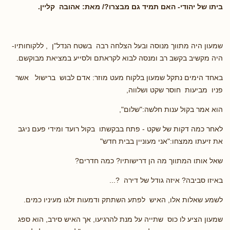
ביתו של יהודי- האם תמיד גם מבצרו?/ מאת: אהובה קליין.
שמעון היה מתווך מנוסה ובעל הצלחה רבה בשטח הנדל"ן , ללקוחותיו-
היה מקשיב בקשב רב ומנסה לבוא לקראתם ולסייע במציאת מבוקשם.
באחד הימים נתקל שמעון בלקוח מעט מוזר: אדם לבוש ברישול אשר
פניו מביעות חוסר שקט ושלווה,
הוא אמר בקול ענות חלשה:"שלום",
לאחר כמה דקות של שקט - פתח בבקשתו בקול רועד ומידי פעם ניגב
את זיעתו ממצחו:"אני מעוניין בבית חדש"
שאל אותו המתווך מה הן דרישותיו? כמה חדרים?
באיזו סביבה? איזה גודל של דירה ?...
לשמע שאלות אלו, האיש לפתע השתתק ודמעות זלגו מעיניו כמים.
שמעון הציע לו כוס שתייה על מנת להרגיעו, אך האיש סירב, הוא ספג