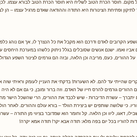
 מקום. חוסר הכרת הטוב לשליח היא חוסר הכרת הטוב לבורא עצמו. לכן
לתיקון ופתיחת הצינורות היא התודה וההודאה שאדם מרגיל עצמו – הן לבו
שפע הקרובים לאדם ודרכם הוא מקבל את כל הנצרך לו, אך אם נוהג כלפ
 אביו ואמו. ישנם אנשים שסובלים בגלל ניתוק כלשהו במערכת היחסים ע
ל ההורים, כעס, מריבה וכן הלאה, ובזה הם גורמים לצינור השפע הגדול 
רים שהייתי עד להם. לא השערות! בדקתי את העניין לעומק וראיתי שזה א
ההורים גורמים להרס חייו של האדם. וזה ברור ומובן, כי גם אם לא היה כ
יתברך – עשרת הדיברות - שיש לכבד את ההורים, הרי שהשכל הישר מחי
יו. כי שלושה שותפים יש ביצירת הוולד – בורא עולם וההורים. לאחר הולד
בילו, דאגו, ליוו וכן הלאה. קל וחומר הוא שמדובר בציווי מן התורה – עשר
ות להוריו בכל יום בפה מלא: תודה אבא יקר! תודה אמא יקרה!