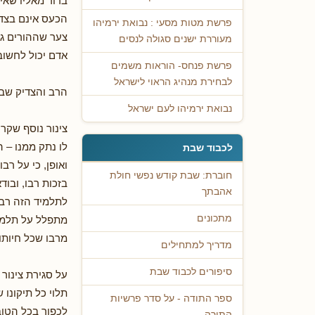
ברור מאליו שאי
הכעס אינם בצדק
פרשת מטות מסעי : נבואת ירמיהו
צער שההורים גר
מעוררת ישנים סגולה לנסים
אדם יכול לחשוב
פרשת פנחס- הוראות משמים
לבחירת מנהיג הראוי לישראל
הרב והצדיק שבד
נבואת ירמיהו לעם ישראל
צינור נוסף שקר
לו נתק ממנו – 
לכבוד שבת
ואופן, כי על ר
חוברת: שבת קודש נפשי חולת
בזכות רבו, ובוד
אהבתך
לתלמיד הזה רב ש
מתכונים
מתפלל על תלמיד
מרבו שכל חיותו
מדריך למתחילים
סיפורים לכבוד שבת
על סגירת צינור 
תלוי כל תיקונו 
ספר התודה - על סדר פרשיות
לכפור בכל הטוב
התורה