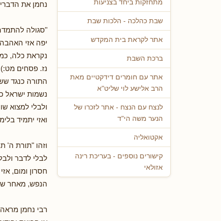
מתחזקות ביחד בצניעות
נחמן את הדברים
שבת כהלכה - הלכות שבת
"סגולה להתמדה 
אתר לקראת בית המקדש
יפה אזי האהבה 
נקראת כלה, כמו 
ברכת השבת
נז. פסחים מט:)
אתר עם חומרים דידקטיים מאת
התורה כנגד ששי
הרב אלישע לוי שליט"א
נשמות ישראל כנ
ולבלי למצוא שו
לנצח עם הנצח - אתר לזכרו של
הנער משה הי"ד
ואזי יתמיד בלי
אקטואליה
וזהו "תורת ה' ת
קישורים נוספים - בעריכת רינה
לבלי לדבר ולבל
אזולאי
חסרון ומום, אז
הנפש, מאחר שאין
רבי נחמן מראה 