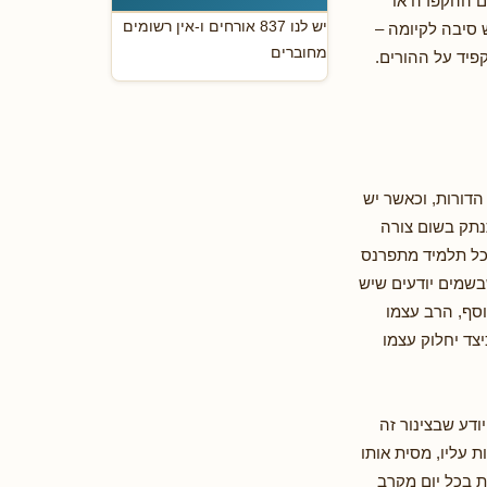
אם ההקפדה או
יש לנו 837 אורחים ו-אין רשומים
 סיבה לקיומה –
מחוברים
פיד על ההורים.
הדורות, וכאשר יש
נתק בשום צורה
שכל תלמיד מתפרנס
שבשמים יודעים שיש
וסף, הרב עצמו
צד יחלוק עצמו
ודע שבצינור זה
ת עליו, מסית אותו
ת בכל יום מקרב