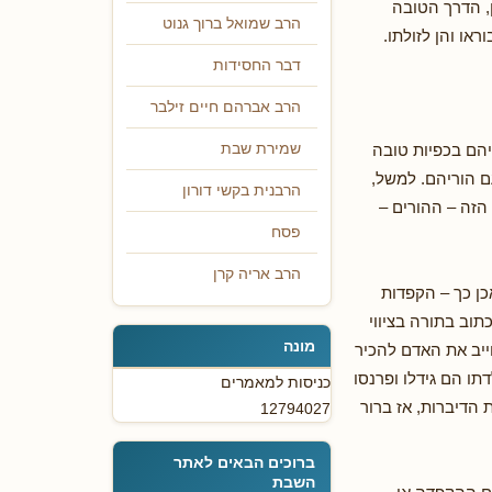
, הדרך הטובה
הרב שמואל ברוך גנוט
ראו והן לזולתו.
דבר החסידות
הרב אברהם חיים זילבר
יהם בכפיות טובה
שמירת שבת
ם הוריהם. למשל,
הרבנית בקשי דורון
הזה – ההורים –
פסח
הרב אריה קרן
כן כך – הקפדות
תוב בתורה בציווי
מונה
יב את האדם להכיר
תו הם גידלו ופרנסו
כניסות למאמרים
ת הדיברות, אז ברור
12794027
ברוכים הבאים לאתר
השבת