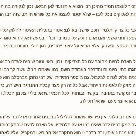
זכיר לעצמו תמיד מהיכן רבו הוציא אותו ועד לאן הביאו, נכון לנקודה בה ה
ות לאלוקים בכל ליבו – שלא יסגור לעצמו את כל שורש חיותו, שזה רבו ה
בי כל צדיק ותלמיד חכם שישנו בעולם: אסור בתכלית האיסור לחלוק עליו.
 רוחני וגשמי ואם אדם חולק עליו, מדבר וכו' – במעשיו אלה הוא סוגר ל
 השפע. ולא רק, אלא מביא על עצמו ייסורים, כגון חולי, חובות וכדומה.
ל האדם להיות מחובר עם כל הצדיקים. נכון, ראוי וטוב שיהיה לאדם רב א
גתו בחיי היומיום והדרכה בעבודת השם, כמו שאמרו חז"ל: עשה לך רב ו
נים עלול לגרום לבלבול. גם ב"ספר המידות" של רבי נחמן מברסלב הוא 
 מזיק לו לאמונת הייחוד. אבל כל זה רק מצד קבלת ההנהגה הישירה, כי 
ר ומקושר באהבה, בקשר עבותות, לכל חכמי ישראל בלי יוצא מן הכלל, וכ
 או אי-מי מעם ישראל חלילה.
עם רב פלוני, אין פירושו שמותר לו לזלזל ברבנים אחרים או לדבר עליהם
על המקורבים לרב שאינו רבו או על תלמידיו. על האדם לדעת שהתקרבותו 
וא מנהיג אותו, ורק בדרך זו הוא מתקרב אל הבורא. ובמקביל, עליו לאה