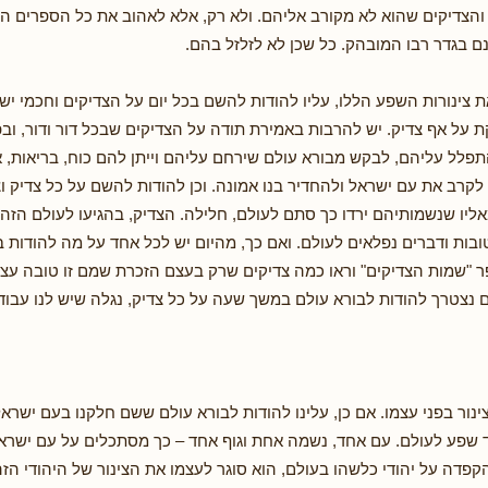
והצדיקים שהוא לא מקורב אליהם. ולא רק, אלא לאהוב את כל הספרים ה
נם בגדר רבו המובהק. כל שכן לא לזלזל בהם.
ת צינורות השפע הללו, עליו להודות להשם בכל יום על הצדיקים וחכמי ישר
ת על אף צדיק. יש להרבות באמירת תודה על הצדיקים שבכל דור ודור, ובפ
להתפלל עליהם, לבקש מבורא עולם שירחם עליהם וייתן להם כוח, בריאות, 
 לקרב את עם ישראל ולהחדיר בנו אמונה. וכן להודות להשם על כל צדיק ו
מאליו שנשמותיהם ירדו כך סתם לעולם, חלילה. הצדיק, בהגיעו לעולם הזה,
ובות ודברים נפלאים לעולם. ואם כך, מהיום יש לכל אחד על מה להודות ב
"שמות הצדיקים" וראו כמה צדיקים שרק בעצם הזכרת שמם זו טובה עצו
ם נצטרך להודות לבורא עולם במשך שעה על כל צדיק, נגלה שיש לנו עבוד
נור בפני עצמו. אם כן, עלינו להודות לבורא עולם ששם חלקנו בעם ישראל,
רד שפע לעולם. עם אחד, נשמה אחת וגוף אחד – כך מסתכלים על עם ישראל
קפדה על יהודי כלשהו בעולם, הוא סוגר לעצמו את הצינור של היהודי הזה