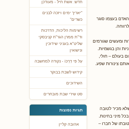
חדש: אשת חיל - מעודכן
"יאריך ימים ויזכה לבנים
האדם בעצמו סוגר
כשרים"
לרווחה.
רשימות הליכות, הדרכות
וד"ת ממרן הגר"ח קניבסקי
ות ומעשים שגורמים
שליט"א בעניני שידוכין
ות והן בגשמיות.
ונישואין
ם בעולם – חולי,
עַל פִּי דַרְכּוֹ - נקודה למחשבה
אותם צינורות שפע.
קידוש לשבת בבוקר
השידוכים
סט שירי שבת מובחרים
שלא מכיר לטובה
תגיות נפוצות
כל מיני בחינות.
טובתו של חברו –
אהובה קליין