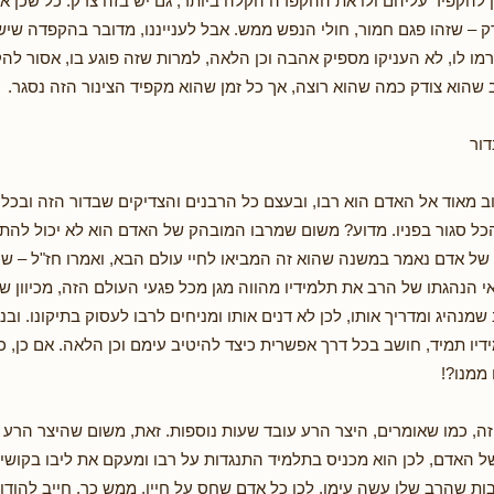
ן להקפיד עליהם ולו את ההקפדה הקלה ביותר, גם יש בזה צדק. כל שכן 
 – שזהו פגם חמור, חולי הנפש ממש. אבל לענייננו, מדובר בהקפדה שיש
מו לו, לא העניקו מספיק אהבה וכן הלאה, למרות שזה פוגע בו, אסור להק
 שהוא צודק כמה שהוא רוצה, אך כל זמן שהוא מקפיד הצינור הזה נסגר.
ור
וב מאוד אל האדם הוא רבו, ובעצם כל הרבנים והצדיקים שבדור הזה ובכל 
הכל סגור בפניו. מדוע? משום שמרבו המובהק של האדם הוא לא יכול להת
בו של אדם נאמר במשנה שהוא זה המביאו לחיי עולם הבא, ואמרו חז"ל – 
אי הנהגתו של הרב את תלמידיו מהווה מגן מכל פגעי העולם הזה, מכיוון 
מנהיג ומדריך אותו, לכן לא דנים אותו ומניחים לרבו לעסוק בתיקונו. ובנ
יו תמיד, חושב בכל דרך אפשרית כיצד להיטיב עימם וכן הלאה. אם כן, כי
 ממנו?!
זה, כמו שאומרים, היצר הרע עובד שעות נוספות. זאת, משום שהיצר הרע י
של האדם, לכן הוא מכניס בתלמיד התנגדות על רבו ומעקם את ליבו בקושיו
ות שהרב שלו עשה עימו. לכן כל אדם שחס על חייו, ממש כך, חייב להודו