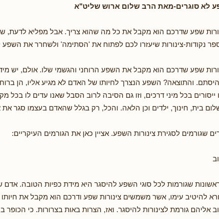
פע לא סוגרים-מאת הרב שלום ארוש שליט"א
ורות שפע שדרכם הוא מקבל את כל מה שהוא צריך. אבל מפליא לדעת, ש
 ספר נקודות-צינורות שיעזרו לכם לפתוח את 'הסתימה' ולשחרר את השפע 
ורות שפע שדרכם הוא מקבל את השפע הרוחני והגשמי שלו. אולם, יש מיד
היסתם. והתוצאה? השפע הנצרך לחיותו של האדם לא מגיע אליו, הן ברוחני
 ייסורים בכל מיני דרכים, וזו גם הסיבה לרוב הסבל שאנו עדים לו בכל מקו
לום בית, חינוך, ילדים וכן הלאה. והכל, רק בגלל שהאדם בעצמו סגר את 
ם שגורמים לסגירת צינורות השפע. אציין כאן את הגורמים העיקריים:
וב
שונות שגורמות לכל סוגי השפע להיסגר היא מידת כפיות הטובה. אדם 
רא להיטיב עימו, אשר משמשים צינורות שפע ודרכם הוא מקבל את חיותו ב
 אליהם גורמת לצינורות להיסגר. ואז, הצרות באות בצרורות. כי הכופר ב