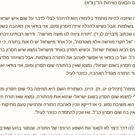
 הבאים (שיחות הר"ן צ"א):
שיזכה להיות מתמיד בלימודו הוא להיזהר לבלי לדבר על שום איש ישראל
בשלמות. אבל כשיש להכלה איזה חסרון ומום, אזי בודאי אין האהבה בשלמ
שכתוב (דברים לג ד): "תורה ציווה לנו משה מורשה". ודרשו רבותינו זיכר
: "אל תקרי מורשה אלא מאורסה", וכל אחד מישראל יש לו אות בתורה, כי 
ם רבוא נשמות ישראל. וכשיש חסרון באחד מישראל נמצא שיש חסרון ב
"ל. ועל כן בודאי אי אפשר לאהוב את התורה בשלמות. אבל כשיזהר מלדב
ם חסרון בשום ישראלי, נמצא שאין בהתורה שום חסרון ומום, אזי בודאי י
מוד התורה מגודל האהבה, כנזכר לעיל.
מימה" (תהלים יט, ח). היינו, כשתורת השם היא תמימה בלי שום חסרון ומום
י למצוא שום חסרון בשום ישראלי שהוא אות מהתורה, נמצא שאז תורת ה
י הוא משיבת נפש. כי אז דייקא זוכין לאהבת התורה ומרגישין טעם מתיקו
 בה שום חסרון כנ"ל. ואז זוכין להתמדה כנזכר לעיל".
לנו דרך כיצד לא לסגור את השפע הרוחני של התורה, שנסגר ברגע שאדם ח