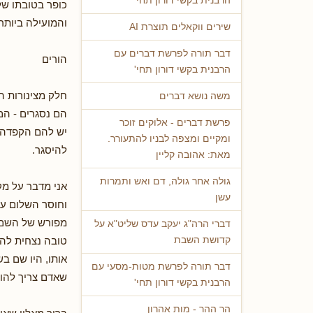
הרבנית בקשי דורון תחי'
כופר בטובתו של
והמועילה ביותר 
שירים ווקאלים תוצרת AI
דבר תורה לפרשת דברים עם
הורים
הרבנית בקשי דורון תחי'
חלק מצינורות ה
משה נושא דברים
הם נסגרים - הם
פרשת דברים - אלוקים זוכר
יש להם הקפדה ע
ומקיים ומצפה לבניו להתעורר.
להיסגר.
מאת: אהובה קליין
גולה אחר גולה, דם ואש ותמרות
אני מדבר על מק
עשן
וחוסר השלום עם 
מפורש של השם 
דברי הרה"ג יעקב עדס שליט"א על
טובה נצחית להור
קדושת השבת
אותו, היו שם בש
דבר תורה לפרשת מטות-מסעי עם
שאדם צריך להוד
הרבנית בקשי דורון תחי'
הר ההר - מות אהרון