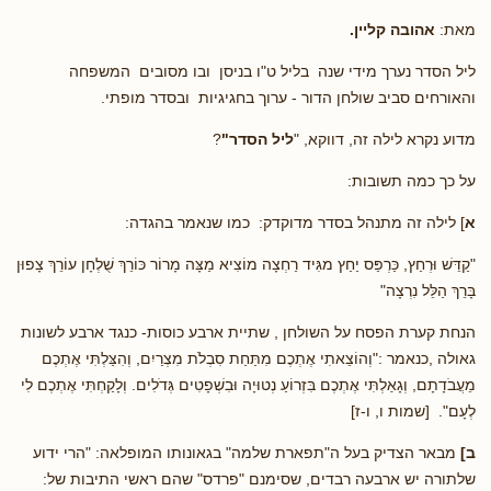
מאת:
אהובה קליין.
ליל הסדר נערך מידי שנה בליל ט"ו בניסן ובו מסובים המשפחה
והאורחים סביב שולחן הדור - ערוך בחגיגיות ובסדר מופתי.
מדוע נקרא לילה זה, דווקא, "
ליל הסדר"
?
על כך כמה תשובות:
א
] לילה זה מתנהל בסדר מדוקדק: כמו שנאמר בהגדה:
"קַדֵּשׁ וּרְחַץ, כַּרְפַּס יַחַץ מגִּיד רַחְצָה מוֹצִיא מַצָּה מָרוֹר כּוֹרֵךְ שֻׁלְחָן עוֹרֵךְ צָפוּן
בָּרֵךְ הַלֵּל נִרְצָה"
הנחת קערת הפסח על השולחן , שתיית ארבע כוסות- כנגד ארבע לשונות
גאולה ,כנאמר :"וְהוֹצֵאתִי אֶתְכֶם מִתַּחַת סִבְלֹת מִצְרַיִם, וְהִצַּלְתִּי אֶתְכֶם
מֵעֲבֹדָתָם, וְגָאַלְתִּי אֶתְכֶם בִּזְרוֹעַ נְטוּיָה וּבִשְׁפָטִים גְּדֹלִים. וְלָקַחְתִּי אֶתְכֶם לִי
לְעָם". [שמות ו, ו-ז]
ב]
מבאר הצדיק בעל ה"תפארת שלמה" בגאונותו המופלאה: "הרי ידוע
שלתורה יש ארבעה רבדים, שסימנם "פרדס" שהם ראשי התיבות של: