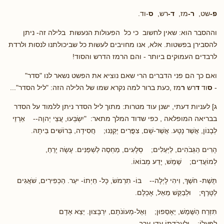
פ-
שט,
ר-
מז,
ד-
רש,
ס
-וד.
וההסבר הוא: שאין לחשוב כי כל הפעולות הנעשות בלילה זה- ניתן
להסבירן בפשטות. אלא, אנו מחויבים לעשות כל שביכולתנו לנסות ולרדת
לרבדים העמוקים ביותר - והם הרמז הדרש והסוד!
ואם כך הם פני הדברים הרי שאם נוציא את הפשט נשאר לנו "סדר"
-
ס
וד
ד
רש
ר
מז ,כעת ברור למה נקרא שמו של הלילה הזה: "ליל הסדר"...
ג] לעניות דעתי, ישנן עוד מטרות: מתוך ליל הסדר ניתן ללמוד על הסדר
בבריאה המופלאה , כפי שדוד המלך מתאר: "יִשְׂבְּעוּ, עֲצֵי יְהוָה-- אַרְזֵי
לְבָנוֹן, אֲשֶׁר נָטָע. אֲשֶׁר-שָׁם, צִפֳּרִים יְקַנֵּנוּ; חֲסִידָה, בְּרוֹשִׁים בֵּיתָהּ.
הָרִים הַגְּבֹהִים, לַיְּעֵלִים; סְלָעִים, מַחְסֶה לַשְׁפַנִּים. עָשָׂה יָרֵחַ,
לְמוֹעֲדִים; שֶׁמֶשׁ, יָדַע מְבוֹאוֹ.
תָּשֶׁת- חֹשֶׁךְ, וִיהִי לָיְלָה-- בּוֹ- תִרְמֹשׂ, כָּל- חַיְתוֹ- יעַר. הַכְּפִירִים, שֹׁאֲגִים
לַטָּרֶף; וּלְבַקֵּשׁ מֵאֵל, אָכְלָם.
תִּזְרַח הַשֶּׁמֶשׁ, יֵאָסֵפוּן; וְאֶל-מְעוֹנֹתָם, יִרְבָּצוּן. יֵצֵא אָדָם
לְפָעֳלוֹ; וְלַעֲבֹדָתוֹ עֲדֵי-עָרֶב.