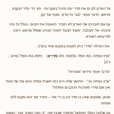
על האדם לקיים את סדר יומו הרגיל בעקביות- תוך כדי סדר הנקבע
מראש, הדבר אמור לגבי כל אדם מטף ועד זקן.
גם אם תוכניתו של האדם לא תמיד תואמת את תכנונו -בגלל כל מיני
סיבות- אל יתבלבל, ימשיך לצעוד לאורך הנתיב שסלל מראש -ויזכה
לסייעתא דשמיא.
את המילה "סדר" ניתן למצוא במקום אחד בתנ"ך:
"אֶרֶץ עֵפָתָה, כְּמוֹ אֹפֶל--צַלְמָוֶת, וְלֹא
סְדָרִים;
וַתֹּפַע כְּמוֹ-אֹפֶל".[איוב,',
כ"ב]
על כך אומר פירוש "מצודות":
"ארץ עפתה וגו'" - החושך שלה היא כמו חשכת אפלה והוא צלו של מוות
ואין שם סדרי מערכות הכוכבים ומזלות"
מכאן ,שמקום שאין בו סדר אין בו די אור – העדר אור הוא מקום ללא
שמחה.
גם שלמה המלך מתפעל מהסדר שבבריאה: "כִּי-הִנֵּה הַסְּתָו, עָבָר; הַגֶּשֶׁם,