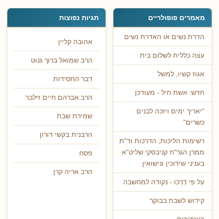
מאמרים פופולריים
תגיות נפוצות
הדרת נשים או האדרת נשים
אהובה קליין
עצה כללית לשלום בית
הרב שמואל ברוך גנוט
אגוז קשיו, למשל
דבר החסידות
חדש: אשת חיל - מעודכן
הרב אברהם חיים זילבר
"יאריך ימים ויזכה לבנים
שמירת שבת
כשרים"
הרבנית בקשי דורון
רשימות הליכות, הדרכות וד"ת
ממרן הגר"ח קניבסקי שליט"א
פסח
בעניני שידוכין ונישואין
הרב אריה קרן
עַל פִּי דַרְכּוֹ - נקודה למחשבה
קידוש לשבת בבוקר