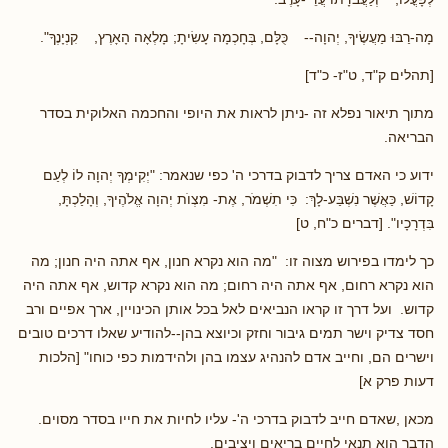
מָה-רַבּוּ מַעֲשֶׂיךָ, יְהוָה-- כֻּלָּם, בְּחָכְמָה עָשִׂיתָ; מָלְאָה הָאָרֶץ, קִנְיָנֶךָ".
[תהלים ק"ד, ט"ז- כ"ד]
מתוך תיאור נפלא זה -ניתן לראות את היופי והחכמה האלוקית בסדר
הבריאה.
ידוע כי האדם צריך לדבוק בדרכי ה' כפי שנאמר: "יְקִימְךָ יְהוָה לוֹ לְעַם
קָדוֹשׁ, כַּאֲשֶׁר נִשְׁבַּע-לָךְ: כִּי תִשְׁמֹר, אֶת- מִצְוֺת יְהוָה אֱלֹהֶיךָ, וְהָלַכְתָּ,
בִּדְרָכָיו". [דברים כ"ח, ט]
כך לימדו בפירוש מצוה זו: "מה הוא נקרא חנון, אף אתה היה חנון; מה
הוא נקרא רחום, אף אתה היה רחום; מה הוא נקרא קדוש, אף אתה היה
קדוש. ועל דרך זו קראו הנביאים לאל בכל אותן הכינויין, ארך אפיים ורב
חסד צדיק וישר תמים גיבור וחזק וכיוצא בהן--להודיע שאלו דרכים טובים
וישרים הם, וחייב אדם להנהיג עצמו בהן ולהידמות כפי כוחו" [הלכות
דעות פרק א]
מכאן ,שאדם חייב לדבוק בדרכי ה'- עליו לחיות את חייו בסדר מסוים.
הדבר הוא תנאי לחיים בריאים ויציבים.