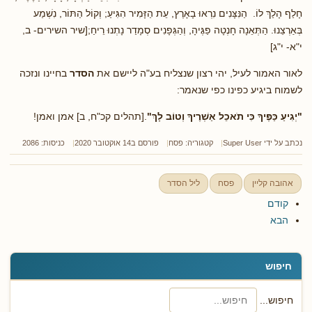
חָלַף הָלַךְ לוֹ. הַנִּצָּנִים נִרְאוּ בָאָרֶץ, עֵת הַזָּמִיר הִגִּיעַ; וְקוֹל הַתּוֹר, נִשְׁמַע
בְּאַרְצֵנוּ. הַתְּאֵנָה חָנְטָה פַגֶּיהָ, וְהַגְּפָנִים סְמָדַר נָתְנוּ רֵיחַ;[שיר השירים- ב,
י"א- י"ג]
לאור האמור לעיל, יהי רצון שנצליח בע"ה ליישם את
הסדר
בחיינו ונזכה
לשמוח ביגיע כפינו כפי שנאמר:
"יְגִיעַ כַּפֶּיךָ כִּי תֹאכֵל אַשְׁרֶיךָ וְטוֹב לָךְ"
.[תהלים קכ"ח, ב] אמן ואמן!
נכתב על ידי
Super User
קטגוריה:
פסח
פורסם ב14 אוקטובר 2020
כניסות: 2086
אהובה קליין
פסח
ליל הסדר
קודם
הבא
חיפוש
חיפוש...