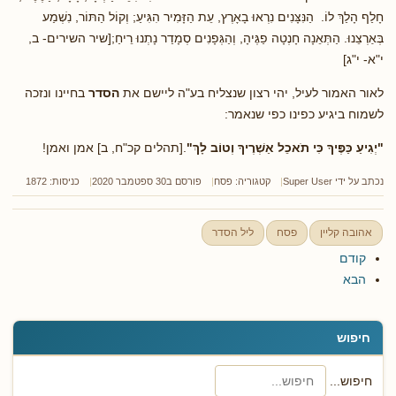
חָלַף הָלַךְ לוֹ. הַנִּצָּנִים נִרְאוּ בָאָרֶץ, עֵת הַזָּמִיר הִגִּיעַ; וְקוֹל הַתּוֹר, נִשְׁמַע
בְּאַרְצֵנוּ. הַתְּאֵנָה חָנְטָה פַגֶּיהָ, וְהַגְּפָנִים סְמָדַר נָתְנוּ רֵיחַ;[שיר השירים- ב,
י"א- י"ג]
לאור האמור לעיל, יהי רצון שנצליח בע"ה ליישם את
הסדר
בחיינו ונזכה
לשמוח ביגיע כפינו כפי שנאמר:
"יְגִיעַ כַּפֶּיךָ כִּי תֹאכֵל אַשְׁרֶיךָ וְטוֹב לָךְ"
.[תהלים קכ"ח, ב] אמן ואמן!
נכתב על ידי
Super User
קטגוריה:
פסח
פורסם ב30 ספטמבר 2020
כניסות: 1872
אהובה קליין
פסח
ליל הסדר
קודם
הבא
חיפוש
חיפוש...