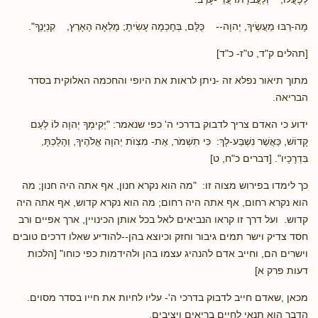
מָה-רַבּוּ מַעֲשֶׂיךָ, יְהוָה-- כֻּלָּם, בְּחָכְמָה עָשִׂיתָ; מָלְאָה הָאָרֶץ, קִנְיָנֶךָ".
[תהלים ק"ד, ט"ז- כ"ד]
מתוך תיאור נפלא זה -ניתן לראות את היופי והחכמה האלוקית בסדר
הבריאה.
ידוע כי האדם צריך לדבוק בדרכי ה' כפי שנאמר: "יְקִימְךָ יְהוָה לוֹ לְעַם
קָדוֹשׁ, כַּאֲשֶׁר נִשְׁבַּע-לָךְ: כִּי תִשְׁמֹר, אֶת- מִצְוֺת יְהוָה אֱלֹהֶיךָ, וְהָלַכְתָּ,
בִּדְרָכָיו". [דברים כ"ח, ט]
כך לימדו בפירוש מצוה זו: "מה הוא נקרא חנון, אף אתה היה חנון; מה
הוא נקרא רחום, אף אתה היה רחום; מה הוא נקרא קדוש, אף אתה היה
קדוש. ועל דרך זו קראו הנביאים לאל בכל אותן הכינויין, ארך אפיים ורב
חסד צדיק וישר תמים גיבור וחזק וכיוצא בהן--להודיע שאלו דרכים טובים
וישרים הם, וחייב אדם להנהיג עצמו בהן ולהידמות כפי כוחו" [הלכות
דעות פרק א]
מכאן ,שאדם חייב לדבוק בדרכי ה'- עליו לחיות את חייו בסדר מסוים.
הדבר הוא תנאי לחיים בריאים ויציבים.