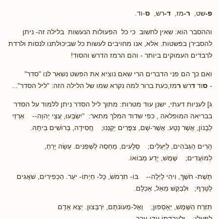
פ-
שט,
ר-
מז,
ד-
רש,
ס
-וד.
וההסבר הוא: שאין לחשוב כי כל הפעולות הנעשות בלילה זה- ניתן
להסבירן בפשטות. אלא, אנו מחויבים לעשות כל שביכולתנו לנסות ולרדת
לרבדים העמוקים ביותר - והם הרמז הדרש והסוד!
ואם כך הם פני הדברים הרי שאם נוציא את הפשט נשאר לנו "סדר"
-
ס
וד
ד
רש
ר
מז,כעת ברור למה נקרא שמו של הלילה הזה: "ליל הסדר"...
ג] לעניות דעתי, ישנן עוד מטרות: מתוך ליל הסדר ניתן ללמוד על הסדר
בבריאה המופלאה , כפי שדוד המלך מתאר: "יִשְׂבְּעוּ, עֲצֵי יְהוָה-- אַרְזֵי
לְבָנוֹן, אֲשֶׁר נָטָע. אֲשֶׁר-שָׁם, צִפֳּרִים יְקַנֵּנוּ; חֲסִידָה, בְּרוֹשִׁים בֵּיתָהּ.
הָרִים הַגְּבֹהִים, לַיְּעֵלִים; סְלָעִים, מַחְסֶה לַשְׁפַנִּים. עָשָׂה יָרֵחַ,
לְמוֹעֲדִים; שֶׁמֶשׁ, יָדַע מְבוֹאוֹ.
תָּשֶׁת- חֹשֶׁךְ, וִיהִי לָיְלָה-- בּוֹ- תִרְמֹשׂ, כָּל- חַיְתוֹ- יעַר. הַכְּפִירִים, שֹׁאֲגִים
לַטָּרֶף; וּלְבַקֵּשׁ מֵאֵל, אָכְלָם.
תִּזְרַח הַשֶּׁמֶשׁ, יֵאָסֵפוּן; וְאֶל-מְעוֹנֹתָם, יִרְבָּצוּן. יֵצֵא אָדָם
לְפָעֳלוֹ; וְלַעֲבֹדָתוֹ עֲדֵי-עָרֶב.