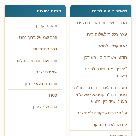
מאמרים פופולריים
תגיות נפוצות
הדרת נשים או האדרת נשים
אהובה קליין
עצה כללית לשלום בית
הרב שמואל ברוך גנוט
אגוז קשיו, למשל
דבר החסידות
חדש: אשת חיל - מעודכן
הרב אברהם חיים זילבר
"יאריך ימים ויזכה לבנים
שמירת שבת
כשרים"
הרבנית בקשי דורון
רשימות הליכות, הדרכות וד"ת
ממרן הגר"ח קניבסקי שליט"א
פסח
בעניני שידוכין ונישואין
הרב אריה קרן
עַל פִּי דַרְכּוֹ - נקודה למחשבה
קידוש לשבת בבוקר