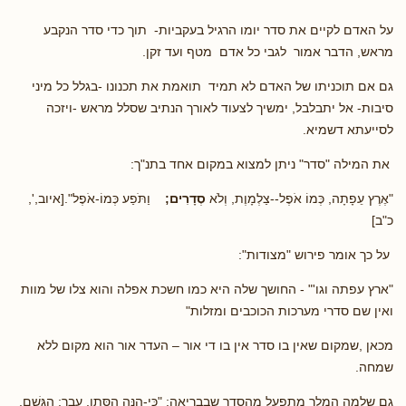
על האדם לקיים את סדר יומו הרגיל בעקביות- תוך כדי סדר הנקבע
מראש, הדבר אמור לגבי כל אדם מטף ועד זקן.
גם אם תוכניתו של האדם לא תמיד תואמת את תכנונו -בגלל כל מיני
סיבות- אל יתבלבל, ימשיך לצעוד לאורך הנתיב שסלל מראש -ויזכה
לסייעתא דשמיא.
את המילה "סדר" ניתן למצוא במקום אחד בתנ"ך:
"אֶרֶץ עֵפָתָה, כְּמוֹ אֹפֶל--צַלְמָוֶת, וְלֹא
סְדָרִים;
וַתֹּפַע כְּמוֹ-אֹפֶל".[איוב,',
כ"ב]
על כך אומר פירוש "מצודות":
"ארץ עפתה וגו'" - החושך שלה היא כמו חשכת אפלה והוא צלו של מוות
ואין שם סדרי מערכות הכוכבים ומזלות"
מכאן ,שמקום שאין בו סדר אין בו די אור – העדר אור הוא מקום ללא
שמחה.
גם שלמה המלך מתפעל מהסדר שבבריאה: "כִּי-הִנֵּה הַסְּתָו, עָבָר; הַגֶּשֶׁם,