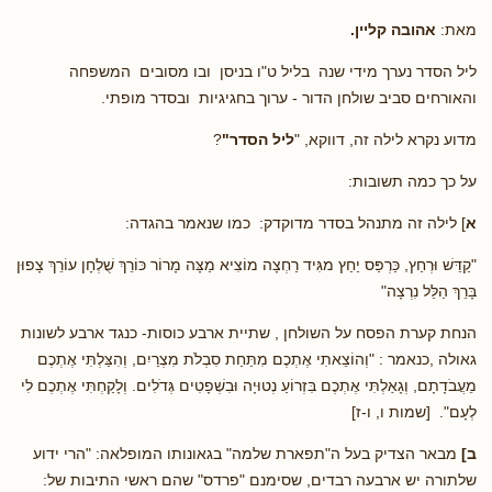
מאת:
אהובה קליין.
ליל הסדר נערך מידי שנה בליל ט"ו בניסן ובו מסובים המשפחה
והאורחים סביב שולחן הדור - ערוך בחגיגיות ובסדר מופתי.
מדוע נקרא לילה זה, דווקא, "
ליל הסדר"
?
על כך כמה תשובות:
א
] לילה זה מתנהל בסדר מדוקדק: כמו שנאמר בהגדה:
"קַדֵּשׁ וּרְחַץ, כַּרְפַּס יַחַץ מגִּיד רַחְצָה מוֹצִיא מַצָּה מָרוֹר כּוֹרֵךְ שֻׁלְחָן עוֹרֵךְ צָפוּן
בָּרֵךְ הַלֵּל נִרְצָה"
הנחת קערת הפסח על השולחן , שתיית ארבע כוסות- כנגד ארבע לשונות
גאולה ,כנאמר : "וְהוֹצֵאתִי אֶתְכֶם מִתַּחַת סִבְלֹת מִצְרַיִם, וְהִצַּלְתִּי אֶתְכֶם
מֵעֲבֹדָתָם, וְגָאַלְתִּי אֶתְכֶם בִּזְרוֹעַ נְטוּיָה וּבִשְׁפָטִים גְּדֹלִים. וְלָקַחְתִּי אֶתְכֶם לִי
לְעָם". [שמות ו, ו-ז]
ב]
מבאר הצדיק בעל ה"תפארת שלמה" בגאונותו המופלאה: "הרי ידוע
שלתורה יש ארבעה רבדים, שסימנם "פרדס" שהם ראשי התיבות של: