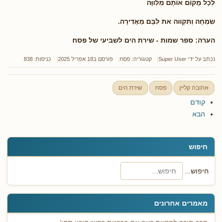
לְכָל מָקוֹם אוֹתָם מְלַווָּה
שִׂמְחָה וְתִקְווה את לִבָּם מַאֲדִירָה.
הערה: ספר שמות - שירת הים לשביעי של פסח
נכתב על ידי
Super User
קטגוריה:
פסח
פורסם ב18 אפריל 2025
כניסות: 838
אהובה קליין
פסח
שירת הים
קודם
הבא
חיפוש
חיפוש...
מאמרים אחרונים