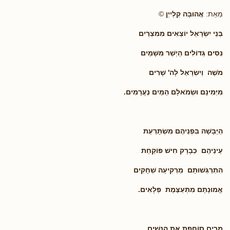
מֵאֵת:
אֲהוּבָה קְלַייְן
©
בְּנֵי יִשְׂרָאֵל יוֹצְאִים מִמִּצְרַיִם
נִסִּים גְּדוֹלִים הַיְשַׁר מִשָּׁמַיִם
מֹשֶׁה וְיִשְׂרָאֵל לָה' שָׁרִים
מִיְּמִינָם וּשְׂמֹאלָם הַמַּיִם נֶעֱרָמִים.
הַיַּבָּשָׁה בִּפְנֵיהֶם מִשְׂתָּרַעַת
עֵינֵיהֶם כְּבָרָק חִישׁ פּוֹקַחַת
הִתְרַגְּשׁוּתָם מַרְקִיעָה שְׁחָקִים
אֱמוּנָתָם מִתְעַצֶּמֶת פְּלָאִים.
מִרְיָם סוֹחֶפֶת אֶת הַנָּשִׁים