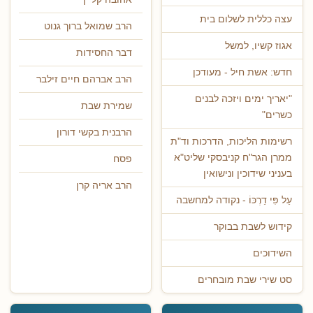
עצה כללית לשלום בית
הרב שמואל ברוך גנוט
אגוז קשיו, למשל
דבר החסידות
חדש: אשת חיל - מעודכן
הרב אברהם חיים זילבר
"יאריך ימים ויזכה לבנים
שמירת שבת
כשרים"
הרבנית בקשי דורון
רשימות הליכות, הדרכות וד"ת
ממרן הגר"ח קניבסקי שליט"א
פסח
בעניני שידוכין ונישואין
הרב אריה קרן
עַל פִּי דַרְכּוֹ - נקודה למחשבה
קידוש לשבת בבוקר
השידוכים
סט שירי שבת מובחרים