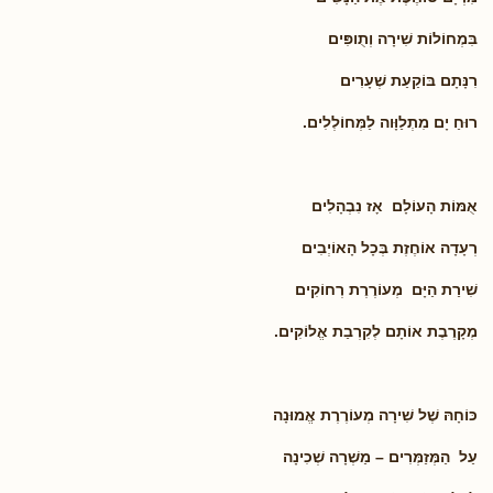
בִּמְחוֹלוֹת שִׁירָה וְתֻופִּים
רִנָּתָם בּוֹקַעַת שְׁעָרִים
רוּחַ יָם מִתְלַוָּוה לַמְּחוֹלְלִים.
אֻמּוֹת הָעוֹלָם אָז נִבְהָלִים
רְעָדָה אוֹחֶזֶת בְּכָל הָאוֹיְבִים
שִׁירַת הַיָּם מְעוֹרֶרֶת רְחוֹקִים
מְקָרֶבֶת אוֹתָם לְקִרְבַת אֱלוֹקִים.
כּוֹחָהּ שֶׁל שִׁירָה מְעוֹרֶרֶת אֱמוּנָה
עַל הַמְּזַמְּרִים – מַשְׁרָה שְׁכִינָה