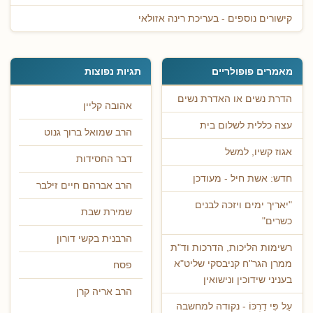
קישורים נוספים - בעריכת רינה אזולאי
מאמרים פופולריים
תגיות נפוצות
הדרת נשים או האדרת נשים
אהובה קליין
עצה כללית לשלום בית
הרב שמואל ברוך גנוט
אגוז קשיו, למשל
דבר החסידות
חדש: אשת חיל - מעודכן
הרב אברהם חיים זילבר
"יאריך ימים ויזכה לבנים
שמירת שבת
כשרים"
הרבנית בקשי דורון
רשימות הליכות, הדרכות וד"ת
ממרן הגר"ח קניבסקי שליט"א
פסח
בעניני שידוכין ונישואין
הרב אריה קרן
עַל פִּי דַרְכּוֹ - נקודה למחשבה