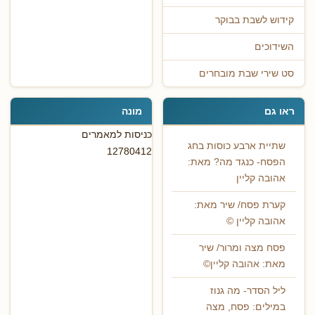
קידוש לשבת בבוקר
השידוכים
סט שירי שבת מובחרים
ראו גם
מונה
כניסות למאמרים
שתיית ארבע כוסות בחג
12780412
הפסח- כנגד מה? מאת:
אהובה קליין
קערת פסח/ שיר מאת:
אהובה קליין ©
פסח מצה ומרור/ שיר
מאת: אהובה קליין©
ליל הסדר- מה גנוז
במילים: פסח, מצה