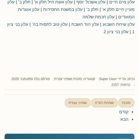
עלון מים חיים
|
עלון אשכול יוסף
|
עלון אשת חיל חלק א'
|
חלק ב'
|
עלון
מעיין חיים חלק א'
|
חלק ב'
|
עלון במשנת החסידות
|
עלון אוצרות
המועדים
|
עלון חכמת שלמה
עלון שיחת השבוע
|
עלון הוד השבת
|
עלון טוב לחסות בה'
|
עלון בני ציון
1
|
עלון בני ציון 2
נכתב על ידי
Super User
קטגוריה:
סוכות ושמיני עצרת
פורסם ב23 ספטמבר 2020
כניסות: 2157
סוכות
שמחת תורה
שמיני עצרת
קודם
הבא