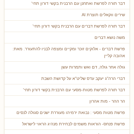
דבר תורה לפרשת ואתחנן עם הרבנית בקשי דורון תחי'
שירים ווקאלים תוצרת AI
דבר תורה לפרשת דברים עם הרבנית בקשי דורון תחי'
משה נושא דברים
פרשת דברים - אלוקים זוכר ומקיים ומצפה לבניו להתעורר. מאת:
אהובה קליין
גולה אחר גולה, דם ואש ותמרות עשן
דברי הרה"ג יעקב עדס שליט"א על קדושת השבת
דבר תורה לפרשת מטות-מסעי עם הרבנית בקשי דורון תחי'
הר ההר - מות אהרון
פרשת מטות מסעי : נבואת ירמיהו מעוררת ישנים סגולה לנסים
פרשת פנחס- הוראות משמים לבחירת מנהיג הראוי לישראל