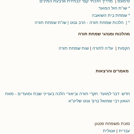
סימונס
|
מדריך הלכתי קצר לבחירת ארבעת המינים
*
שו"ת חול המועד
*
שמחת בית השואבה
* |
הלכות שמחת תורה - הרב גנוט
|
שו"ת שמחת תורה
מהלכות ומנהגי שמחת תורה
הקפות
|
עליה לתורה
|
שות שמחת תורה
מאמרים
והרצאות
חדש: דבר למועד: חקרי תורה וביאורי הלכה בענייני שבת ומועדים - מאת
הגאון רבי שמואל ברוך גנוט שליט"א
סוכת משפחת פנטון:
עברית
|
אנגלית