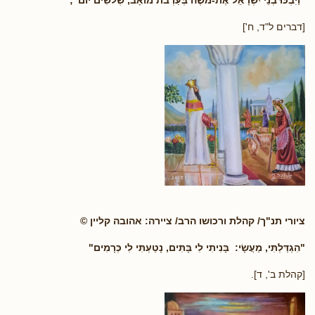
"וַיִּבְכּוּ בְנֵי יִשְׂרָאֵל אֶת-מֹשֶׁה בְּעַרְבֹת מוֹאָב, שְׁלֹשִׁים יוֹם";
[דברים ל"ד, ח']
ציורי תנ"ך/ קהלת ורכושו הרב/ ציירה: אהובה קליין ©
"הִגְדַּלְתִּי, מַעֲשָׂי: בָּנִיתִי לִי בָּתִּים, נָטַעְתִּי לִי כְּרָמִים"
[קהלת ב', ד].