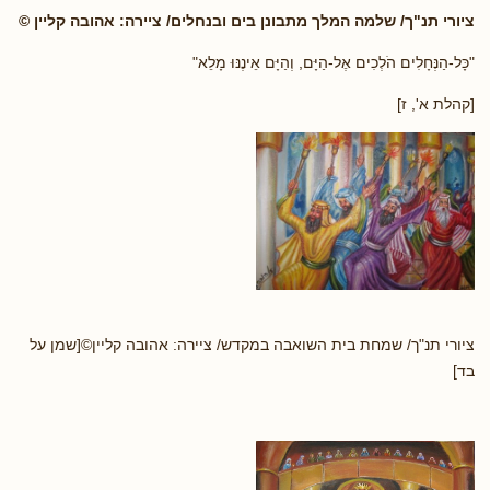
ציורי תנ"ך/ שלמה המלך מתבונן בים ובנחלים/ ציירה: אהובה קליין ©
"כָּל-הַנְּחָלִים הֹלְכִים אֶל-הַיָּם, וְהַיָּם אֵינֶנּוּ מָלֵא"
[קהלת א', ז]
ציורי תנ"ך/ שמחת בית השואבה במקדש/ ציירה: אהובה קליין©[שמן על
בד]