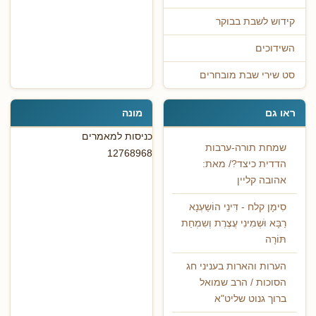
קידוש לשבת בבוקר
השידוכים
סט שירי שבת מובחרים
ראו גם
מונה
כניסות למאמרים
שמחת תורה-ערבות
12768968
הדדית כיצד?/ מאת:
אהובה קליין
סִימָן קלח - דִּינֵי הוֹשַעְנָא
רַבָּא וֹּשְמִינִי עֲצֶרֶת וְשִמְחַת
תּוֹרָה
הערות והארות בעניני חג
הסוכות / הרב שמואל
ברוך גנוט שליט"א