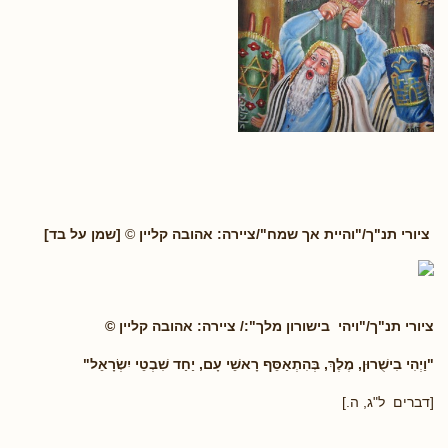
ציורי תנ"ך/"והיית אך שמח"/ציירה: אהובה קליין
©
[שמן על בד]
ציורי תנ"ך/"ויהי בישורון מלך":/ ציירה: אהובה קליין ©
"וַיְהִי בִישֻׁרוּן, מֶלֶךְ, בְּהִתְאַסֵּף רָאשֵׁי עָם, יַחַד שִׁבְטֵי יִשְׂרָאֵל
"
[דברים ל"ג, ה.]