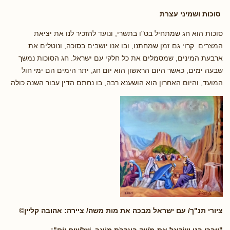
סוכות ושמיני עצרת
סוכות הוא חג שמתחיל בט"ו בתשרי, ונועד להזכיר לנו את יציאת
המצרים. קרוי גם זמן שמחתנו, ובו אנו יושבים בסוכה, ונוטלים את
ארבעת המינים, שמסמלים את כל חלקי עם ישראל. חג הסוכות נמשך
שבעה ימים, כאשר היום הראשון הוא יום חג, יתר הימים הם ימי חול
המועד, והיום האחרון הוא הושענא רבה, בו נחתם הדין עבור השנה כולה
ציורי תנ"ך/ עם ישראל מבכה את מות משה/ ציירה: אהובה קליין©