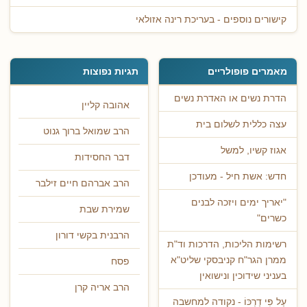
קישורים נוספים - בעריכת רינה אזולאי
מאמרים פופולריים
תגיות נפוצות
הדרת נשים או האדרת נשים
אהובה קליין
עצה כללית לשלום בית
הרב שמואל ברוך גנוט
אגוז קשיו, למשל
דבר החסידות
חדש: אשת חיל - מעודכן
הרב אברהם חיים זילבר
"יאריך ימים ויזכה לבנים
שמירת שבת
כשרים"
הרבנית בקשי דורון
רשימות הליכות, הדרכות וד"ת
ממרן הגר"ח קניבסקי שליט"א
פסח
בעניני שידוכין ונישואין
הרב אריה קרן
עַל פִּי דַרְכּוֹ - נקודה למחשבה