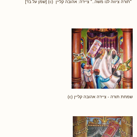
"תורה ציווה לנו משה.." ציירה: אהובה קליין (c) [שמן על בד]
שמחת תורה - ציירה אהובה קליין (c)