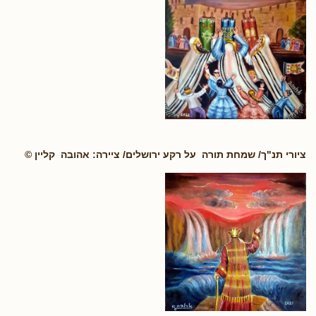
ציורי תנ"ך/ שמחת תורה על רקע ירושלים/ ציירה: אהובה קליין ©