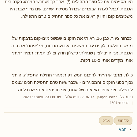
היו מסיימים את כל ספר התהילים (!). אחר-כך נשתרש המנהג בקרב בית
הכנסת ’גבאי‘ לעדת הבוכרים שברח‘ מסילת ישרים, שם מידי שבת היו
משכימים קום והיו קוראים את כל ספר התהילים טרם התפילה.
כבחור צעיר, כבן 16, ראיתי את הזקנים שמשכימים-קום בדבקות של
ממש. החלטתי לקיים עם המשכים הקבוע תחרות, מי ’יפתח‘ את בית
הכנסת. אני חייב לציין שנחלתי כישלון חרוץ וצולב תמיד: תמיד ראיתי
אותו מקדים אותי ב-10 דקות.
כילד, מתבייש הייתי להיכנס חמש דקות אחרי תחילת התפילה. הייתי
נבוך בפני הזקנים והמבוגרים - שכבר שעה טרם התפילה הכינו עצמם
לתפילה. אני אומר מציאות של אמת; אני חוויתי וראיתי את כל זה.
נכתב על ידי
Super User
קטגוריה:
חודש אלול
פורסם ב23 ספטמבר 2020
כניסות: 1804
סליחות
אלול
הבא