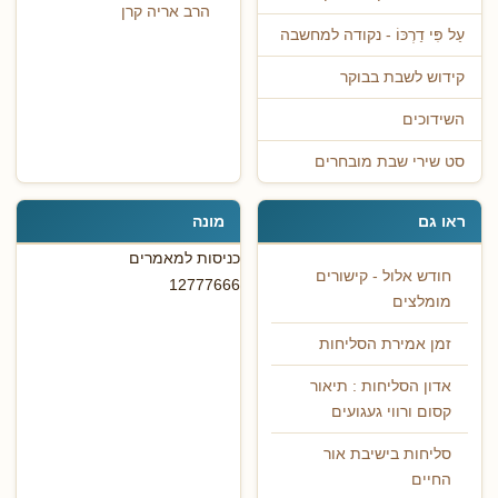
הרב אריה קרן
עַל פִּי דַרְכּוֹ - נקודה למחשבה
קידוש לשבת בבוקר
השידוכים
סט שירי שבת מובחרים
ראו גם
מונה
כניסות למאמרים
חודש אלול - קישורים
12777666
מומלצים
זמן אמירת הסליחות
אדון הסליחות : תיאור
קסום ורווי געגועים
סליחות בישיבת אור
החיים