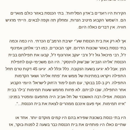
הקירות היו רועדים ב‘אדון הסליחות‘. בתי הכנסת באזור כולם מוארים
הם. ה‘שמש‘ הקבוע מיטיב הנרות, ומחלק תה וקפה לבאים. הייתי מרגיש
חוויה. אין דברים כאלה היום.
אך לא רק את בית הכנסת שע“י ישיבת הרמב“ם הכרתי. היו כמה וכמה
בתי כנסת באזור שכונות הדרום. זקני הבוכרים, כמו רבי אלחנן אמינוף
ז“ל, רבי מיכאל גול ז“ל ורבי יעקב אהרונוף ז“ל, קבעו את תפילתם בבית
הכנסת ’אליהו הנביא‘ שב‘שוק לווינסקי‘. היו הם משכימי-קום לתפילת
הנץ. אבל לא יגיעו בשעה הנקובה. כלל וכלל לא. יגיעו 45 דקות טרם תחל
התפילה ויקראו במתינות של ממש את ’פתח אליהו‘ ושאר הקדמות
התפילה. רק ב-10 בבוקר, עם תום לימוד ה‘חוק לישראל‘ היומי הקבוע
אחר התפילה, שבו לביתם. לא פחות מחמש שעות תמימות ’בילו‘ בבית
הכנסת. אפילו רבה האשכנזי של תל-אביב היה מתפעם ומפטיר בפנינו:
”איזו תמימות. אף פעם אינכם ממהרים לצאת את בית הכנסת...“.
היו בתי כנסת בשכונת שפירא בהם היו קמים מוקדם יותר. אחד או
שתיים כאלו היו פותחים את בית הכנסת כבר בשעה 2 לפנות-בוקר, אז