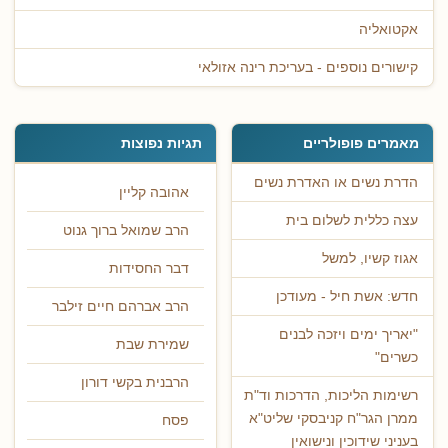
אקטואליה
קישורים נוספים - בעריכת רינה אזולאי
מאמרים פופולריים
תגיות נפוצות
הדרת נשים או האדרת נשים
אהובה קליין
עצה כללית לשלום בית
הרב שמואל ברוך גנוט
אגוז קשיו, למשל
דבר החסידות
חדש: אשת חיל - מעודכן
הרב אברהם חיים זילבר
"יאריך ימים ויזכה לבנים
שמירת שבת
כשרים"
הרבנית בקשי דורון
רשימות הליכות, הדרכות וד"ת
ממרן הגר"ח קניבסקי שליט"א
פסח
בעניני שידוכין ונישואין