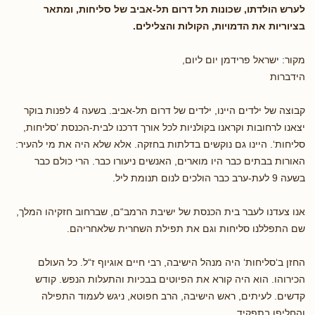
לערש הולדתו, שכונות תל דרום תל-אביב של סליחות, ומתאר
בציוריות את הדמויות, הקולות והצלילים.
מקור: ישראל פרידמן יום ליום,
הידברות
קבוצה של ילדים היינו, ילדים של דרום תל-אביב. בשעה 4 לפנות בוקר
יצאנו לרחובות וקראנו בקולניות לכל אורך דרכנו לבית-הכנסת ’סליחות,
סליחות‘. היינו גם נוקשים בדלתות בחזקה. אלא שלא היה את מי להעיר:
האורות בבתים כבר היו מוארים, האנשים ניעורו כבר. הרי כולם כבר
בשעה 9 לעת-ערב כבר הולכים לנום תנומת ליל.
אנו צעדנו לעבר בית הכנסת של ישיבת הרמב“ם, שברחוב חזקיהו המלך,
שם התפללנו סליחות וגם את תפילת השחרית שלאחריהם.
החזן ב‘סליחות‘ היה מנהל הישיבה, רבי חיים אוגיוף ז“ל. כל העולם
הכירוהו. הוא היה קורא את הפיוטים בבכיות והתעלות הנפש. קודש
קדשים. לעיתים, ראש הישיבה, הרב חפוטא, ניגש לעמוד התפילה
והחליפו בתפקיד.