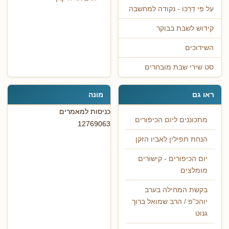
עַל פִּי דַרְכּוֹ - נקודה למחשבה
קידוש לשבת בבוקר
השידוכים
סט שירי שבת מובחרים
ראו גם
מונה
כניסות למאמרים
מתכוננים ליום הכיפורים
12769063
הנחת תפילין לאביו הזקן
יום הכיפורים - קישורים
מומלצים
בקשת המחילה בערב
יוהכ"פ / הרב שמואל ברוך
גנוט