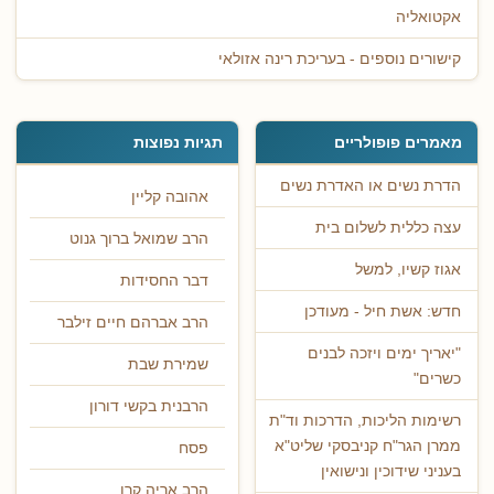
אקטואליה
קישורים נוספים - בעריכת רינה אזולאי
מאמרים פופולריים
תגיות נפוצות
הדרת נשים או האדרת נשים
אהובה קליין
עצה כללית לשלום בית
הרב שמואל ברוך גנוט
אגוז קשיו, למשל
דבר החסידות
חדש: אשת חיל - מעודכן
הרב אברהם חיים זילבר
"יאריך ימים ויזכה לבנים
שמירת שבת
כשרים"
הרבנית בקשי דורון
רשימות הליכות, הדרכות וד"ת
ממרן הגר"ח קניבסקי שליט"א
פסח
בעניני שידוכין ונישואין
הרב אריה קרן