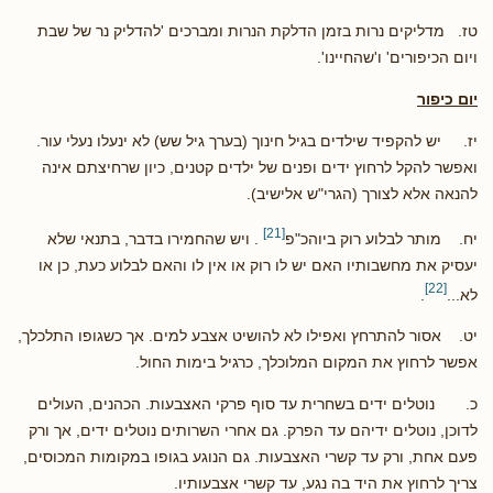
טז. מדליקים נרות בזמן הדלקת הנרות ומברכים 'להדליק נר של שבת
ויום הכיפורים' ו'שהחיינו'.
יום כיפור
יז. יש להקפיד שילדים בגיל חינוך (בערך גיל שש) לא ינעלו נעלי עור.
ואפשר להקל לרחוץ ידים ופנים של ילדים קטנים, כיון שרחיצתם אינה
להנאה אלא לצורך (הגרי"ש אלישיב).
[21]
יח. מותר לבלוע רוק ביוהכ"פ
. ויש שהחמירו בדבר, בתנאי שלא
יעסיק את מחשבותיו האם יש לו רוק או אין לו והאם לבלוע כעת, כן או
[22]
לא...
.
יט. אסור להתרחץ ואפילו לא להושיט אצבע למים. אך כשגופו התלכלך,
אפשר לרחוץ את המקום המלוכלך, כרגיל בימות החול.
כ. נוטלים ידים בשחרית עד סוף פרקי האצבעות. הכהנים, העולים
לדוכן, נוטלים ידיהם עד הפרק. גם אחרי השרותים נוטלים ידים, אך ורק
פעם אחת, ורק עד קשרי האצבעות. גם הנוגע בגופו במקומות המכוסים,
צריך לרחוץ את היד בה נגע, עד קשרי אצבעותיו.