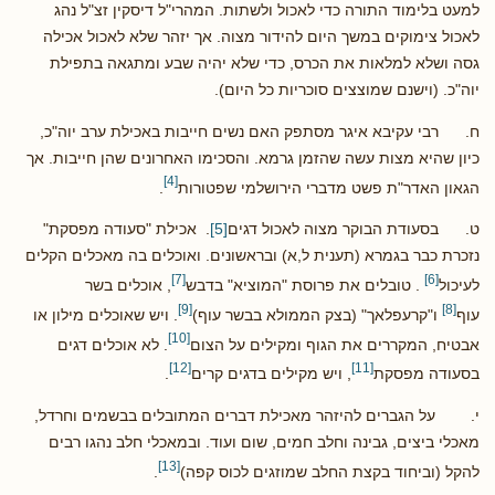
למעט בלימוד התורה כדי לאכול ולשתות. המהרי"ל דיסקין זצ"ל נהג
לאכול צימוקים במשך היום להידור מצוה. אך יזהר שלא לאכול אכילה
גסה ושלא למלאות את הכרס, כדי שלא יהיה שבע ומתגאה בתפילת
יוה"כ. (וישנם שמוצצים סוכריות כל היום).
ח. רבי עקיבא איגר מסתפק האם נשים חייבות באכילת ערב יוה"כ,
כיון שהיא מצות עשה שהזמן גרמא. והסכימו האחרונים שהן חייבות. אך
[4]
הגאון האדר"ת פשט מדברי הירושלמי שפטורות
.
ט. בסעודת הבוקר מצוה לאכול דגים
[5]
. אכילת "סעודה מפסקת"
נזכרת כבר בגמרא (תענית ל,א) ובראשונים. ואוכלים בה מאכלים הקלים
[7]
[6]
לעיכול
. טובלים את פרוסת "המוציא" בדבש
, אוכלים בשר
[9]
[8]
עוף
ו"קרעפלאך" (בצק הממולא בבשר עוף)
. ויש שאוכלים מילון או
[10]
אבטיח, המקררים את הגוף ומקילים על הצום
. לא אוכלים דגים
[12]
[11]
בסעודה מפסקת
, ויש מקילים בדגים קרים
.
י. על הגברים להיזהר מאכילת דברים המתובלים בבשמים וחרדל,
מאכלי ביצים, גבינה וחלב חמים, שום ועוד. ובמאכלי חלב נהגו רבים
[13]
להקל (וביחוד בקצת החלב שמוזגים לכוס קפה)
.