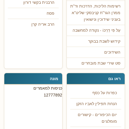
הרבנית בקשי דורון
רשימות הליכות, הדרכות וד"ת
ממרן הגר"ח קניבסקי שליט"א
פסח
בעניני שידוכין ונישואין
הרב אריה קרן
עַל פִּי דַרְכּוֹ - נקודה למחשבה
קידוש לשבת בבוקר
השידוכים
סט שירי שבת מובחרים
ראו גם
מונה
כניסות למאמרים
כפרות על כסף
12777892
הנחת תפילין לאביו הזקן
יום הכיפורים - קישורים
מומלצים