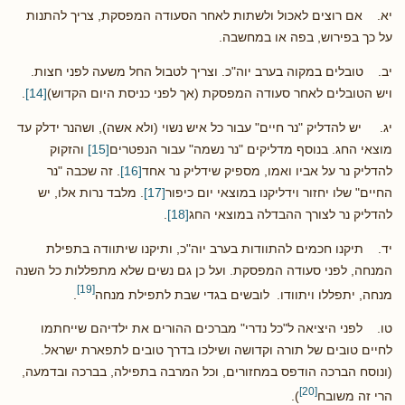
יא. אם רוצים לאכול ולשתות לאחר הסעודה המפסקת, צריך להתנות
על כך בפירוש, בפה או במחשבה.
יב. טובלים במקוה בערב יוה"כ. וצריך לטבול החל משעה לפני חצות.
ויש הטובלים לאחר סעודה המפסקת (אך לפני כניסת היום הקדוש)
[14]
.
יג. יש להדליק "נר חיים" עבור כל איש נשוי (ולא אשה), ושהנר ידלק עד
מוצאי החג. בנוסף מדליקים "נר נשמה" עבור הנפטרים
[15]
והזקוק
להדליק נר על אביו ואמו, מספיק שידליק נר אחד
[16]
. זה שכבה "נר
החיים" שלו יחזור וידליקנו במוצאי יום כיפור
[17]
. מלבד נרות אלו, יש
להדליק נר לצורך ההבדלה במוצאי החג
[18]
.
יד. תיקנו חכמים להתוודות בערב יוה"כ, ותיקנו שיתוודה בתפילת
המנחה, לפני סעודה המפסקת. ועל כן גם נשים שלא מתפללות כל השנה
[19]
מנחה, יתפללו ויתוודו. לובשים בגדי שבת לתפילת מנחה
.
טו. לפני היציאה ל"כל נדרי" מברכים ההורים את ילדיהם שייחתמו
לחיים טובים של תורה וקדושה ושילכו בדרך טובים לתפארת ישראל.
(ונוסח הברכה הודפס במחזורים, וכל המרבה בתפילה, בברכה ובדמעה,
[20]
הרי זה משובח
).