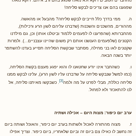
מהחברים הטובים דוקא ולא מאלו שפגע בהם ורב איתם. דוקא מאלו
שפגענו בהם אנו צריכים לבקש סליחה!
ה. ממי בדרך כלל חייבים לבקש סליחה? מהבעל או מהאשה.
מההורים, מהשכנים והשכנות (שדברנו עליהם לשון הרע ורכילות),
מהחברותא (שהפרענו לו לפעמים ללמוד וביטלנו אותו) וכן, גם מילדנו
הקטנים (שלפעמים הענשנו אותם רק משום שהיינו עצבניים...). ולמרות
שקטנים לאו בני מחילה, מסתבר שבקשת הסליחה תסייע בעדנו להשתפר
יותר בשנה הבאה.
ו. כשהחבר אינו יודע שחטאנו לו והוא יפגע מעצם בקשת הסליחה,
(כמו למשל שנבקש סליחה על שדברנו עליו לשון הרע), עלינו לבקש ממנו
[3]
סליחה כוללת, מבלי לפרט על מה ולמה
. כשבקשו מאיתנו סליחה, אל
לנו להתאכזר ולא למחול.
ערב יום כיפור: מצות היום – אכילה ושתיה
ז. מצוה מהתורה לאכול ולשתות בערב יום כיפור, והאוכל ושותה ביום
זה נחשב לו כאילו צם ביום זה וביום שלאחריו, ביום כיפור. וצריך אפילו