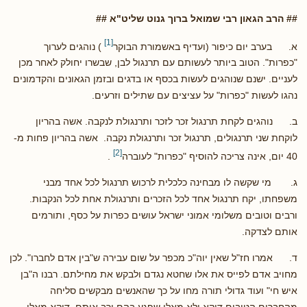
## הרב הגאון רבי שמואל ברוך גנוט שליט"א ##
[1]
א. בערב יום כיפור (ועדיף באשמורת הבוקר
) נוהגים לערוך
"כפרות". הטוב ביותר לעשותם עם תרנגול לבן, שבשרו יחולק לאחר מכן
לעניים. ישנם שנוהגים לעשות בכסף או בדגים ובזמן הגאונים והקדמונים
נהגו לעשות "כפרות" על עציצים עם שתילים וזרעים.
ב. נוהגים לקחת תרנגול זכר לזכר ותרנגולת לנקבה. אשה בהריון
לוקחת שני תרנגולים, תרנגול זכר ותרנגולת נקבה. אשה בהריון פחות מ-
[2]
40 יום, אינה צריכה להוסיף "כפרות" לעוברה
.
ג. מי שקשה לו מבחינה כלכלית לרכוש תרנגול לכל אחד מבני
משפחתו, יקח תרנגול אחד לכל הזכרים ותרנגולת אחת לכל הנקבות.
ורבים וטובים משלומי אמוני ישראל עושים כפרות על כסף, ותורמים
אותם לצדקה.
ד. אמרו חז"ל שאין יוה"כ מכפר על שום עבירה ש"בין אדם לחברו". לכן
מחויב אדם לפייס את אלו שחטא נגדם ולבקש את מחילתם. רבנו ה"בן
איש חי" ועוד גדולי תורה מחו על כך שהאנשים מבקשים סליחה