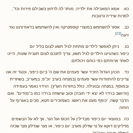
כא. אמא המאכילה את ילדיה, מותר לה לרחוץ בשבילם פירות וכד',
למרות שידיה נרטבות.
כב. אסור להשתמש במוצרי קוסמטיקה ואין להשתמש בדאודורנט נגד
[23]
זיעה
.
כג. ניתן לאפשר לילדים מתחת לגיל תשע לצום בליל יום
כיפור.כשהגיעו הילדים לגיל תשע, צריך לחנכם לצום תענית שעות, היינו
לאחר ארוחתם כפי כוחם ויכולתם.
כד. הכהן הגדול הזכיר עשר פעמים את שם ה' ביום כיפור, וכנגד זה אנו
צריכים להתוודות עשר פעמים (במנחה בערב יוכ"פ, במעריב, בשחרית
ובמוסף, במנחה ובנעילה, כולל בחזרות הש"ץ). הוידוי נאמר בעמידה
(והיושב בוידוי לא יצא ידי חובה) וטוב שישחה בוידוי כמו ב"מודים". ואם
הדבר קשה, יכופף מעט את ראשו. כשמזכירים חטא, מכים באגרוף על
החזה.
כה. במוצאי יום כיפור מבדילין על הכוס ועל הנר, אך לא על הבשמים.
מדליקים דוקא על נר שדלק מערב יום כיפור, או מנר שנדלק מנר שכזה
(שדלק מערב יוהכ"פ).