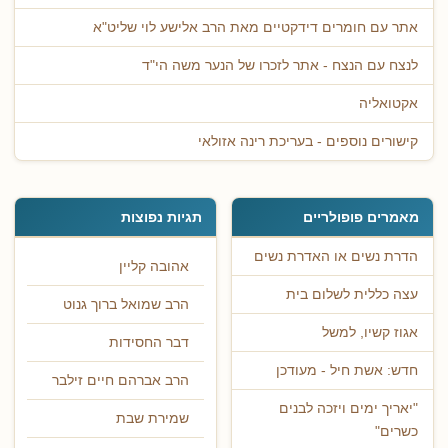
אתר עם חומרים דידקטיים מאת הרב אלישע לוי שליט"א
לנצח עם הנצח - אתר לזכרו של הנער משה הי"ד
אקטואליה
קישורים נוספים - בעריכת רינה אזולאי
מאמרים פופולריים
תגיות נפוצות
הדרת נשים או האדרת נשים
אהובה קליין
עצה כללית לשלום בית
הרב שמואל ברוך גנוט
אגוז קשיו, למשל
דבר החסידות
חדש: אשת חיל - מעודכן
הרב אברהם חיים זילבר
"יאריך ימים ויזכה לבנים
שמירת שבת
כשרים"