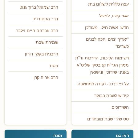
עצה כללית לשלום בית
הרב שמואל ברוך גנוט
אגוז קשיו, למשל
דבר החסידות
חדש: אשת חיל - מעודכן
הרב אברהם חיים זילבר
"יאריך ימים ויזכה לבנים
שמירת שבת
כשרים"
הרבנית בקשי דורון
רשימות הליכות, הדרכות וד"ת
ממרן הגר"ח קניבסקי שליט"א
פסח
בעניני שידוכין ונישואין
הרב אריה קרן
עַל פִּי דַרְכּוֹ - נקודה למחשבה
קידוש לשבת בבוקר
השידוכים
סט שירי שבת מובחרים
ראו גם
מונה