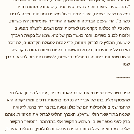
"כתב בספר ישועות חכמה בשם ספר זכירה, שהבודק מזוזות תדיר
ומשגיח שיהיו כשרים, יאריך ימים וניצול משדים ומרוחות, ויזכה לבנים
כשרים". הרי שעצם הבדיקה וההשגחה התדירה שהמזוזות יהיו כשרות,
היא סגולה נפלאה מקדמונינו לאריכות ימים ושנים, להצלה מפגעים
ולזכות לבנים כשרים. והנה כאשר מרן שליט"א שמע על בקשת האברך
לישועה, המליץ לו לבדוק מזוזות, כדי לזכות לסגולת הקדמונים, לה זוכה
האדם על יד זהירותו, דקדוקו והשגחתו בקיום מצוות התורה הקדושה
ורצונו שמזוזות ביתו יהיו בתכלית הכשרות, לעשות נחת רוח לבורא יתברך
שמו.
*********
לפני כשבועיים סיפרתי את הדבר לאחד מידידי, עם כל הנידון ההלכתי
שהצטרף אליו. בתו של אברך זה נפגעה בתאונת דרכים ומאז זקוקה היא
לרחמי שמים ולתפילותיהם של כולנו (נועה בת ברוריה ברנא לרפואה
שלמה בתוך שאר חולי ישראל). האברך החליט לבדוק את המזוזות, אותם
בדק לפני מספר שנים. השבוע התקשר אלי בתדהמה: "הסופר התקשר
אלי כי כעת ואמר שכל מזוזות הבית היו כשרות לחלוטין, בתכלית ההידור,