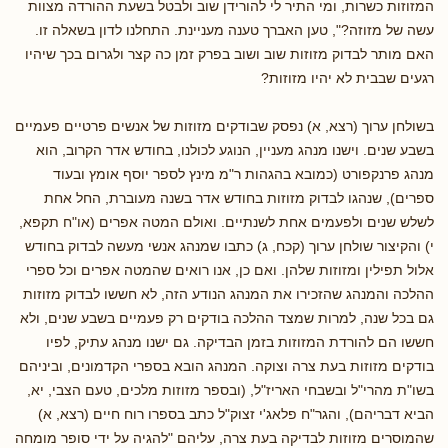
המזוזות כשרות, ומי התיר לי להורידן שוב ולבטל בשעת ההורדה מצוות
עשה של מזוזה?", טען האברך טענה מעניינת. התחלנו לדון בשאלה זו.
האם מותר לבדוק מזוזות שוב ושוב בפרק זמן כה קצר ולגרום בכך שיהיו
רגעים שבבית לא יהיו מזוזות?
בשולחן ערוך (רצא, א) נפסק שבודקים מזוזות של אנשים פרטיים פעמיים
בשבע שנים. וישנו מנהג מעניין, הנוגע לכולנו, בחודש אדר הקרוב, הוא
מנהג פרנקפורט (כמובא בהגהות ר"מ מינץ לספר יוסף אומץ ובעוד
ספרים), שנהגו לבדוק מזוזות בחודש אדר בשנה מעוברת, החל אחת
לשלש שנים ולפעמים אחת לשנתיים. ואולם המטה אפרים (או"ח תקפא,
י) והקיצור שולחן ערוך (קכח, ג) כתבו שמנהג אנשי מעשה לבדוק בחודש
אלול תפילין ומזוזות שלהן. ואם כן, אנו רואים שהמטה אפרים וכל ספרי
ההלכה והמנהג שהזכירו את המנהג הנודע הזה, לא חששו לבדוק מזוזות
גם בכל שנה, למרות שמצד ההלכה בודקים רק פעמיים בשבע שנים, ולא
חששו הם להורדת המזוזות בזמן הבדיקה. גם ישנו מנהג עתיק, לפיו
בודקים מזוזות בעת צרה וצוקה. המנהג הובא בספרי הקדמונים, וביניהם
בשו"ת מהרי"ל ובשבחי האריז"ל, (ובספר מזוזות מלכים, טעם הצבי, יא,
הביא דבריהם), והגר"ח פלאג'י זצוק"ל כתב בספרו רוח חיים (רצא, א)
שהמוסרים מזוזות לבדיקה בעת צרה, עליהם "להגיה על ידי סופר מומחה