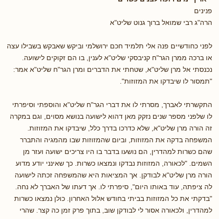
פנינים
הרה"ג רבי שמואל ברוך גנוט שליט"א
לפני כחודשיים פנה אלי תלמיד חכם ירושלמי וביקש שאבקש בשבילו עצה
או ברכה ממרן הגר"ח קניבסקי שליט"א לענין, בו הם זקוקים לישועה.
נכנסתי אל מרן שליט"א, שטחתי את הדברים ומרן הגר"ח שליט"א אמר:
"תמסור לו שיבדקו את המזוזות".
התקשרתי לאברך, מסרתי לו את דברי הגר"ח שליט"א והוספתי וסיפרתי
לו שלפני מספר שנים נזקק מאן דהוא לישועה בנושא מסוים, וגם במקרה
זה הורה מרן שליט"א, שלא כדרכו בדרך כלל, שיבדקו את המזוזות.
המשפחה בדקה את המזוזות, וביום שהמזוזות שבו מהמגיה והתברר
שהם כשרות למהדרין, הם נושעו בדבר בו היו צריכים ישועה ועזר מן
השמים. "לכאורה, המזוזות נבדקו ונמצאו כשרות. כך שאינני יודע מדוע
הורה מרן שליט"א לבודקן. אך המציאות היא שהמשפחה זכתה לישועה
לה ציפתה, עוד באותו היום", סיפרתי לו. אך דעתו של האברך לא נחה.
"בדקתי את כל המזוזות בביתי בחודש אלול האחרון. כולן נמצאו כשרות
למהדרין, ולכאורה אסור לי לבודקן שוב, בתוך פרק זמן כה קצר. שהרי