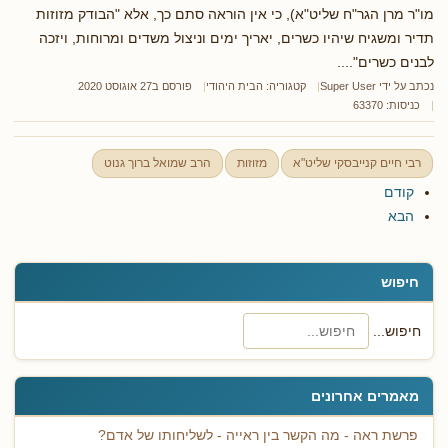
מו"ר מרן הגר"ח שליט"א), כי אין הוראה סתם כך, אלא "הבודק מזוזות
תדיר ומשגיח שיהיו כשרים, יאריך ימים וניצול משדים ומרוחות, ויזכה
לבנים כשרים"....
נכתב על ידי
Super User
קטגוריה:
הבית היהודי
פורסם ב27 אוגוסט 2020
כניסות: 63370
רבי חיים קנייבסקי שליט"א
מזוזות
הרב שמואל ברוך גנוט
קודם
הבא
חיפוש
חיפוש...
מאמרים אחרונים
פרשת ראה - מה הקשר בין ראייה - לשליחותו של אדם?