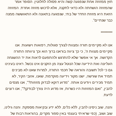
חוץ ממזוזה אחת שנפגעה קשה והיא פסולה לחלוטין. הסופר אמר
שהמזוזה הושחתה ולא כדאי לתקנה, אלא לרכוש מזוזה אחרת. המזוזה
הזאת היא מזוזת החדר של בתי, שנפגעה בתאונה ולא התאוששה ממנה
כבר שנתיים".
*********
אנו לא מקיימים תורה ומצוות לצורך סגולות, רפואות וישועות. אנו
מקיימים מצוות ה', כי כך ציווה בוראנו ברוך הוא וכך ציוותה התורה
הקדושה. אך אי אפשר שלא להתרגש ולהתפעם לראות את יד ההשגחה
העליונה ואת הידיעה שכל הנוטל עצה מן הזקנים אינו נכשל. ראינו בעינינו
גם כי לכל תשובה והוראה של חכמי התורה, למרות שאנו לא מבינים
תמיד את שורשה, ישנו מקור וידיעה מוקדמת, שאנו, אזובי הקיר, לא
תמיד מכירים ויודעים אותה. "מדוע דוקא לבדוק מזוזות?", אנו מנסים
להבין, "ואם המזוזות היו כשרות, אז מדוע היה צורך לבודקן?", אנו רוצים
לדעת.
והנה, שוב ניסינו להבין, ללא כלים, ללא ידע ובקיאות מספקת. והנה גילינו,
שוב ושוב, (כפי שראיתי בעצמי באין ספור מקרים, בהוראות רבות של