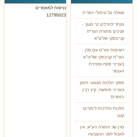
כניסות למאמרים
שאלה על טיפולי הפריה
12795023
מותר להדליק 'נר מנגן' -
פנינים מתורת הגר"ח
קנייבסקי שליט"א
רשימות ומו"מ עם מרן
הגר"ח קניבסקי שליט"א
בענייני פסח וספירת
העומר
פסקי הלכות מגאוני הזמן
בענייני חופשה, קיץ ו'בין
הזמנים'
הלכות והליכות ל'פורים
קטן'
מרן שר התורה זיע"א: אין
לאכול לפני ההצבעה