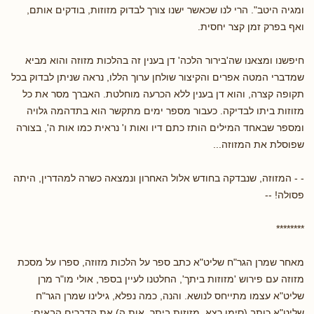
ומגיה היטב". הרי לנו שכאשר ישנו צורך לבדוק מזוזות, בודקים אותם,
ואף בפרק זמן קצר יחסית.
חיפשנו ומצאנו שה'בירור הלכה' דן בענין זה בהלכות מזוזה והוא מביא
שמדברי המטה אפרים והקיצור שולחן ערוך הללו, נראה שניתן לבדוק בכל
תקופה קצרה, והוא דן בענין ללא הכרעה מוחלטת. האברך מסר את כל
מזוזות ביתו לבדיקה. כעבור מספר ימים מתקשר הוא בתדהמה גלויה
ומספר שבאחד המילים הותז כתם דיו ואות ו' נראית כמו אות ה', בצורה
שפוסלת את המזוזה...
- - המזוזה, שנבדקה בחודש אלול האחרון ונמצאה כשרה למהדרין, היתה
פסולה! --
********
מאחר שמרן הגר"ח שליט"א כתב ספר על הלכות מזוזה, ספרו על מסכת
מזוזה עם פירוש 'מזוזות ביתך', החלטנו לעיין בספר, אולי מו"ר מרן
שליט"א עצמו מתייחס לנושא. והנה, כמה נפלא, גילינו שמרן הגר"ח
שליט"א כותב (סימן רצא, מזוזות ביתך, אות ה) את הדברים הבאים: