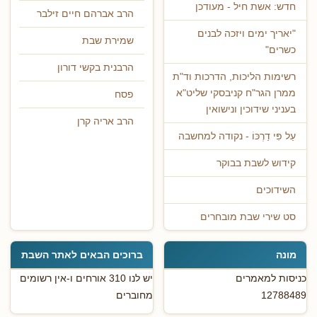
חדש: אשת חיל - מעודכן
הרב אברהם חיים זילבר
"יאריך ימים ויזכה לבנים
שמירת שבת
כשרים"
הרבנית בקשי דורון
רשימות הליכות, הדרכות וד"ת
ממרן הגר"ח קניבסקי שליט"א
פסח
בעניני שידוכין ונישואין
הרב אריה קרן
עַל פִּי דַרְכּוֹ - נקודה למחשבה
קידוש לשבת בבוקר
השידוכים
סט שירי שבת מובחרים
מונה
ברוכים הבאים לאתר השבת
כניסות למאמרים
יש לנו 310 אורחים ו-אין רשומים
12788489
מחוברים