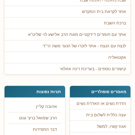
שבת כהלכה - הלכות שבת
אתר לקראת בית המקדש
ברכת השבת
אתר עם חומרים דידקטיים מאת הרב אלישע לוי שליט"א
לנצח עם הנצח - אתר לזכרו של הנער משה הי"ד
אקטואליה
קישורים נוספים - בעריכת רינה אזולאי
מאמרים פופולריים
תגיות נפוצות
הדרת נשים או האדרת נשים
אהובה קליין
עצה כללית לשלום בית
הרב שמואל ברוך גנוט
אגוז קשיו, למשל
דבר החסידות