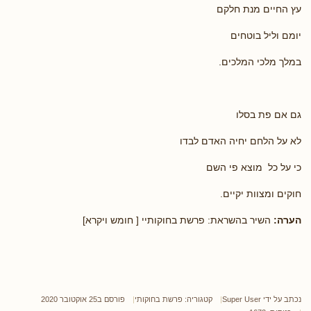
עץ החיים מנת חלקם
יומם וליל בוטחים
במלך מלכי המלכים.
גם אם פת בסלו
לא על הלחם יחיה האדם לבדו
כי על כל מוצא פי השם
חוקים ומצוות יקיים.
הערה:
השיר בהשראת: פרשת בחוקותיי [ חומש ויקרא]
נכתב על ידי
Super User
קטגוריה:
פרשת בחוקותי
פורסם ב25 אוקטובר 2020