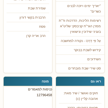
"יאריך ימים ויזכה לבנים
שמירת שבת
כשרים"
הרבנית בקשי דורון
רשימות הליכות, הדרכות וד"ת
ממרן הגר"ח קניבסקי שליט"א
פסח
בעניני שידוכין ונישואין
הרב אריה קרן
עַל פִּי דַרְכּוֹ - נקודה למחשבה
קידוש לשבת בבוקר
השידוכים
סט שירי שבת מובחרים
ראו גם
מונה
כניסות למאמרים
חוקים ואושר / שיר מאת:
12796458
אהובה קליין (c)
פרשת בחוקותי: הדרך