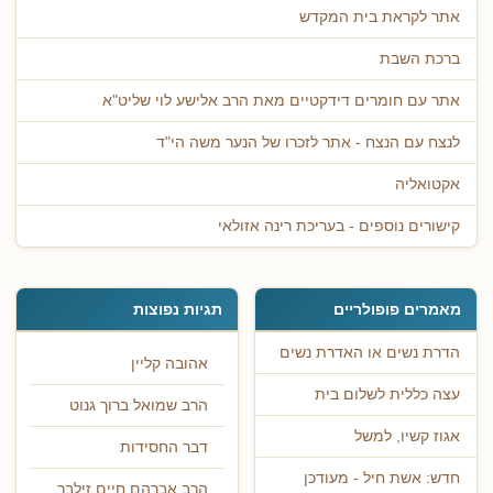
אתר לקראת בית המקדש
ברכת השבת
אתר עם חומרים דידקטיים מאת הרב אלישע לוי שליט"א
לנצח עם הנצח - אתר לזכרו של הנער משה הי"ד
אקטואליה
קישורים נוספים - בעריכת רינה אזולאי
מאמרים פופולריים
תגיות נפוצות
הדרת נשים או האדרת נשים
אהובה קליין
עצה כללית לשלום בית
הרב שמואל ברוך גנוט
אגוז קשיו, למשל
דבר החסידות
חדש: אשת חיל - מעודכן
הרב אברהם חיים זילבר