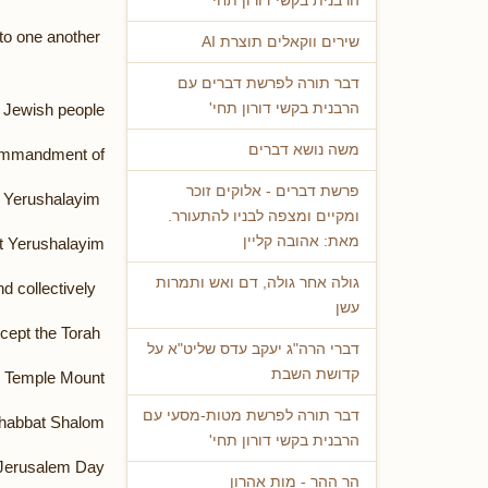
הרבנית בקשי דורון תחי'
Yerushalayim connects Jews to one another.
שירים ווקאלים תוצרת AI
דבר תורה לפרשת דברים עם
 Jewish people.
הרבנית בקשי דורון תחי'
משה נושא דברים
 Commandment of
פרשת דברים - אלוקים זוכר
the Yom Tov pilgrimage to Yerushalayim.
ומקיים ומצפה לבניו להתעורר.
מאת: אהובה קליין
it Yerushalayim,
גולה אחר גולה, דם ואש ותמרות
for the Jewish people to ascend collectively.
עשן
Just as we stood unified before Hashem at Mount Sinai to accept the Torah,
דברי הרה"ג יעקב עדס שליט"א על
קדושת השבת
e Temple Mount.
דבר תורה לפרשת מטות-מסעי עם
habbat Shalom
הרבנית בקשי דורון תחי'
Jerusalem Day
הר ההר - מות אהרון