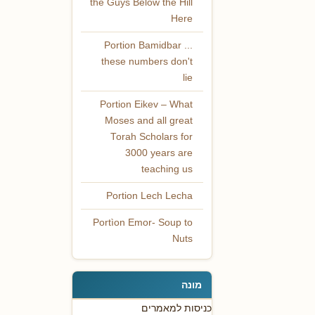
the Guys Below the Hill
Here
Portion Bamidbar ...
these numbers don't
lie
Portion Eikev – What
Moses and all great
Torah Scholars for
3000 years are
teaching us
Portion Lech Lecha
Portìon Emor- Soup to
Nuts
מונה
כניסות למאמרים