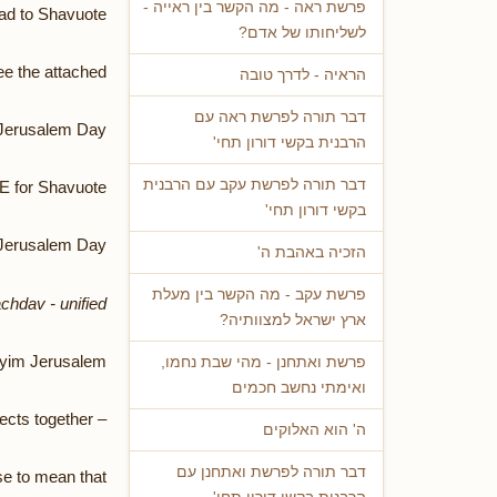
פרשת ראה - מה הקשר בין ראייה -
ad to Shavuote
לשליחותו של אדם?
e the attached
הראיה - לדרך טובה
דבר תורה לפרשת ראה עם
 Jerusalem Day
הרבנית בקשי דורון תחי'
דבר תורה לפרשת עקב עם הרבנית
 for Shavuote...
בקשי דורון תחי'
 Jerusalem Day
הזכיה באהבת ה'
פרשת עקב - מה הקשר בין מעלת
chdav - unified -
ארץ ישראל למצוותיה?
ayim Jerusalem
פרשת ואתחנן - מהי שבת נחמו,
ואימתי נחשב חכמים
– city that connects together.”
ה' הוא האלוקים
דבר תורה לפרשת ואתחנן עם
se to mean that