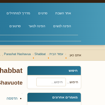
אתר השבת
סרטים
מדריך למתחילים
הפינה לנשים
הפינה לנוער
סרטונים
עמוד הבית
Shabbat
Parashat Hashavua
אתם כאן:
e
habbat
חיפוש
Shavuote
חיפוש...
מאמרים אחרונים
הדפסה