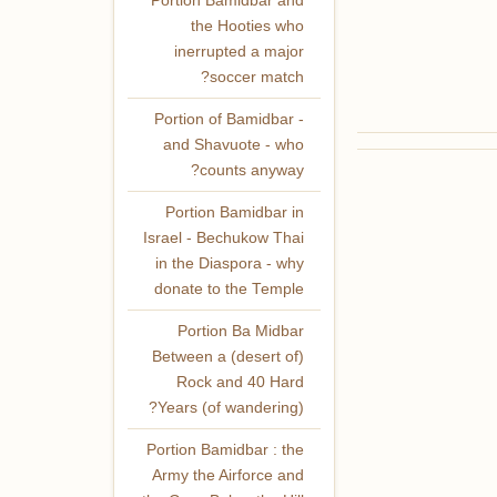
Portion Bamidbar and
the Hooties who
inerrupted a major
soccer match?
Portion of Bamidbar -
and Shavuote - who
counts anyway?
Portion Bamidbar in
Israel - Bechukow Thai
in the Diaspora - why
donate to the Temple
Portion Ba Midbar
Between a (desert of)
Rock and 40 Hard
Years (of wandering)?
Portion Bamidbar : the
Army the Airforce and