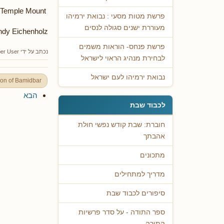
From Jerusalem opposite the Temple Mount
פרשת מטות מסעי : נבואת ירמיהו
מעוררת ישנים סגולה לנסים
ndy Eichenholz
פרשת פנחס- הוראות משמים
נכתב על ידי
er User
לבחירת מנהיג הראוי לישראל
נבואת ירמיהו לעם ישראל
ion of Bamidbar
הבא
לכבוד שבת
חוברת: שבת קודש נפשי חולת
אהבתך
מתכונים
מדריך למתחילים
סיפורים לכבוד שבת
ספר התודה - על סדר פרשיות
התורה