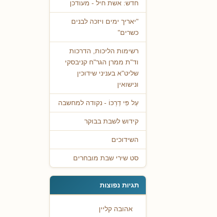
חדש: אשת חיל - מעודכן
"יאריך ימים ויזכה לבנים
כשרים"
רשימות הליכות, הדרכות
וד"ת ממרן הגר"ח קניבסקי
שליט"א בעניני שידוכין
ונישואין
עַל פִּי דַרְכּוֹ - נקודה למחשבה
קידוש לשבת בבוקר
השידוכים
סט שירי שבת מובחרים
תגיות נפוצות
אהובה קליין