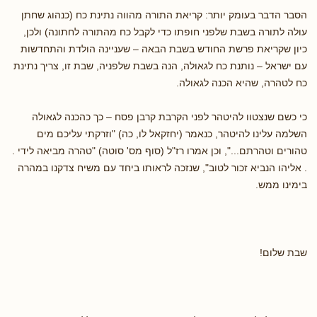
הסבר הדבר בעומק יותר: קריאת התורה מהווה נתינת כח (כנהוג שחתן
עולה לתורה בשבת שלפני חופתו כדי לקבל כח מהתורה לחתונה) ולכן,
כיון שקריאת פרשת החודש בשבת הבאה – שעניינה הולדת והתחדשות
עם ישראל – נותנת כח לגאולה, הנה בשבת שלפניה, שבת זו, צריך נתינת
כח לטהרה, שהיא הכנה לגאולה.
כי כשם שנצטוו להיטהר לפני הקרבת קרבן פסח – כך כהכנה לגאולה
השלמה עלינו להיטהר, כנאמר (יחזקאל לו, כה) "וזרקתי עליכם מים
טהורים וטהרתם...", וכן אמרו רז"ל (סוף מס' סוטה) "טהרה מביאה לידי .
. אליהו הנביא זכור לטוב", שנזכה לראותו ביחד עם משיח צדקנו במהרה
בימינו ממש.
שבת שלום!