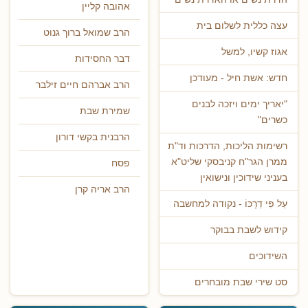
אהובה קליין
עצה כללית לשלום בית
הרב שמואל ברוך גנוט
אגוז קשיו, למשל
דבר החסידות
חדש: אשת חיל - מעודכן
הרב אברהם חיים זילבר
"יאריך ימים ויזכה לבנים
שמירת שבת
כשרים"
הרבנית בקשי דורון
רשימות הליכות, הדרכות וד"ת
ממרן הגר"ח קניבסקי שליט"א
פסח
בעניני שידוכין ונישואין
הרב אריה קרן
עַל פִּי דַרְכּוֹ - נקודה למחשבה
קידוש לשבת בבוקר
השידוכים
סט שירי שבת מובחרים