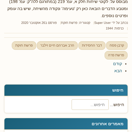
מבוסס על: לקוטי שיחות חלק א, עמ' 219 (במתורגם ללה"ק: עמ' 198)
ומטבע הדברים הובאה כאן רק 'טעימה' ונקודה מהשיחה, שיש בה עומק
ופרטים נוספים.
נכתב על ידי
Super User
קטגוריה:
פרשת חוקת
פורסם ב26 אוקטובר 2020
כניסות: 1944
קרבן פסח
דבר החסידות
הרב אברהם חיים זילבר
פרשת חוקת
פרשת פרה
קודם
הבא
חיפוש
חיפוש...
מאמרים אחרונים