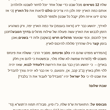
שלח
12 נשיאים
מכל שבט כדי שכל אחד יוכל לחזור לשבטו ולהלהיב
אותם כמה הארץ יפה ולכן היו צריכים
כולם
לראות את
כל הארץ
(כי אז
טרם ידעו איזה חלק יקבל כל שבט) ולספר לכולם!
לאידך, יהושע כבר ידע (וראה בעצמו) עד כמה הארץ יפה, ורק כשהגיע
הזמן לכבוש את הארץ עשה פעולה של שילוח מרגלים
בדרך הטבע
לתכנן
איך להכנס, וכפי שנאמר
מרגלים חרש
(בשקט)
ולזה די
בשנים
,ואכן
בזמן
קצר
גילו שהדרך סלולה להיכנס לארץ.
[והמדרש מפרט שהם היו
כלב ופינחס
, מסביר הרבי: ששלח את פינחס
משבט
לוי
(למרות שמשה לא שלח מלוי, ובפשטות כי להם אין חלק
בארץ) – כי יהושע הכין כבר גם את הירושה
דלעתיד לבוא
, שאז יהיה
ללוי חלק בארץ (ב"ב קכב, א), והטעם, כי אז כבר לא יהיה צורך להבדיל
את שבט לוי כי
כל ישראל
יהיו "מובדלים" לעבוד את ה' בלבד!]
שבת שלום!
מבוסס על:
התוועדות ש"פ שלח, כ"ו סיון, מבה"ח תמוז ה'תנש"א (נד'