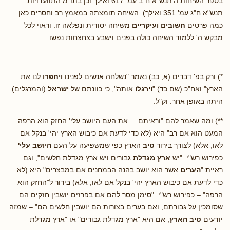
בספר השיחות ה'תנש"א ח"ב עמ' 617 ואילך וכן בתו"מ התוועדויות
תנש"א ח"ג עמ' 351 ואילך). השיחה תומצתה במאמץ רב וחסרים כאן
כמה פרטים
חשובים ועיקריים
משיחה יסודית ונפלאה זו. וראוי לכל
מבקש ה' ללמוד השיחה כולה בפנים וישבע בצחצחות נפשו.
*) ורק בפ' דברים (א, כב) נאמר "נשלחה אנשים לפנינו
ויחפרו
לנו את
הארץ" ואח"כ (שם כד) "
וירגלו
אותה", כי כוונתם של
ישראל
(והמרגלים)
היתה באופן אחר. וק"ל.
**) ומה שאמר להם "וראיתם . . את העם היושב עלי' החזק הוא הרפה
המעט הוא אם רב" היא (לא כדי לדעת אם כיבוש הארץ יהי' בנקל אם
לאו, אלא) לצורך בירור
טיב
הארץ כפי שמשפיעה על העם
היושב עלי'
–
כפירוש רש"י: "יש
ארץ מגדלת
גבורים ויש ארץ מגדלת חלשים", וגם
ראיית "
הערים
אשר הוא יושב בהנה הבמחנים אם במבצרים" היא (לא
כדי לדעת אם כיבוש הארץ יהי' בנקל אם לאו, אלא) בירור ל"החזק הוא
הרפה" – כפירוש רש"י: "סימן מסר להם אם בפרזים יושבין חזקים הם
שסומכין על גבורתם, ואם בערים בצורות הם יושבין חלשים הם" – שמזה
יודעים
טיב הארץ
, אם היא "ארץ מגדלת גבורים" או "ארץ מגדלת