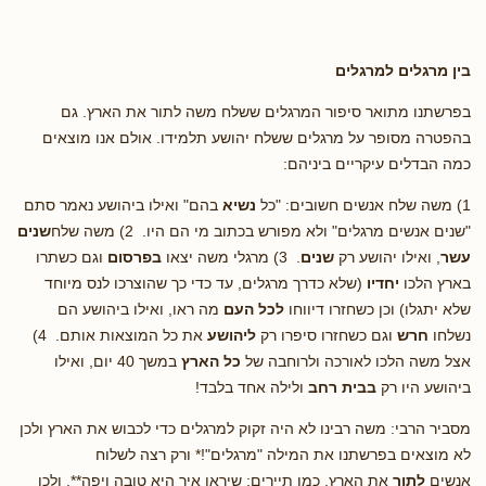
בין מרגלים למרגלים
בפרשתנו מתואר סיפור המרגלים ששלח משה לתור את הארץ. גם
בהפטרה מסופר על מרגלים ששלח יהושע תלמידו. אולם אנו מוצאים
כמה הבדלים עיקריים ביניהם:
1) משה שלח אנשים חשובים: "כל
נשיא
בהם" ואילו ביהושע נאמר סתם
"שנים אנשים מרגלים" ולא מפורש בכתוב מי הם היו. 2) משה שלח
שנים
עשר
, ואילו יהושע רק
שנים
. 3) מרגלי משה יצאו
בפרסום
וגם כשתרו
בארץ הלכו
יחדיו
(שלא כדרך מרגלים, עד כדי כך שהוצרכו לנס מיוחד
שלא יתגלו) וכן כשחזרו דיווחו
לכל העם
מה ראו, ואילו ביהושע הם
נשלחו
חרש
וגם כשחזרו סיפרו רק
ליהושע
את כל המוצאות אותם. 4)
אצל משה הלכו לאורכה ולרוחבה של
כל הארץ
במשך 40 יום, ואילו
ביהושע היו רק
בבית רחב
ולילה אחד בלבד!
מסביר הרבי: משה רבינו לא היה זקוק למרגלים כדי לכבוש את הארץ ולכן
לא מוצאים בפרשתנו את המילה "מרגלים"!* ורק רצה לשלוח
אנשים
לתור
את הארץ, כמו תיירים; שיראו איך היא טובה ויפה**, ולכן