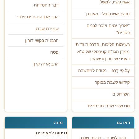
אגוז קשיו, למשל
דבר החסידות
חדש: אשת חיל - מעודכן
הרב אברהם חיים זילבר
"יאריך ימים ויזכה לבנים
שמירת שבת
כשרים"
הרבנית בקשי דורון
רשימות הליכות, הדרכות וד"ת
ממרן הגר"ח קניבסקי שליט"א
פסח
בעניני שידוכין ונישואין
הרב אריה קרן
עַל פִּי דַרְכּוֹ - נקודה למחשבה
קידוש לשבת בבוקר
השידוכים
סט שירי שבת מובחרים
ראו גם
מונה
כניסות למאמרים
וורט לשבת – פרשת שלח