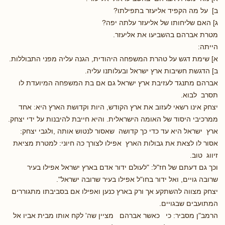
ב] על מה הקפיד אליעזר בתפילתו?
ג] האם שליחותו של אליעזר עלתה יפה?
מטרת אברהם בהשביעו את אליעזר.
הייתה:
א] שימת דגש על טהרת המשפחה היהודית, הגנה עליה מפני התבוללות.
ב] הדגשת חשיבות ארץ ישראל ובעלותנו עליה.
אברהם מתנגד לעזיבת ארץ ישראל גם אם בת המשפחה המיועדת לו
תסרב לבוא.
יצחק אינו רשאי לעזוב את ארץ הקודש, היות וקדושת הארץ היא: אחד
ממרכיבי היסוד של האומה הישראלית. והיא חייבת להיבנות על ידי יצחק.
ארץ ישראל היא עד כדי כך קדושה שאסור לנטוש אותה ,ולגבי יצחק:
אסור לו לצאת את גבולות הארץ אפילו לצורך כה חיוני: למטרת מציאת
זיווג טוב.
וכך גם דעתם של חז"ל: "לעולם ידור אדם בארץ ישראל אפילו בעיר
שרובה גויים, ואל ידור בחו"ל אפילו בעיר שרובה ישראל".
יצחק מצווה להשתקע אך ורק בארץ כנען ואפילו אם בסביבתו מתגוררים
המתועבים שבגויים.
הרמב"ן מסביר: כי כאשר אברהם מציין שה' לקח אותו מבית אביו אל