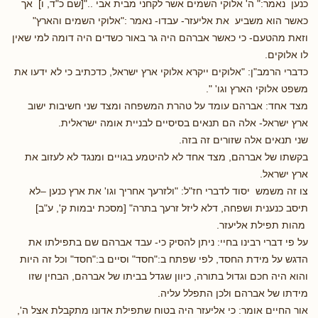
כנען נאמר:" ה' אלוקי השמים אשר לקחני מבית אבי .."[שם כ"ד, ו] אך
כאשר הוא משביע את אליעזר- עבדו- נאמר :"אלוקי השמים והארץ"
וזאת מהטעם- כי כאשר אברהם היה גר באור כשדים היה דומה למי שאין
לו אלוקים.
כדברי הרמב"ן: "אלוקים ייקרא אלוקי ארץ ישראל, כדכתיב כי לא ידעו את
משפט אלוקי הארץ וגו' ".
מצד אחד: אברהם עומד על טהרת המשפחה ומצד שני חשיבות ישוב
ארץ ישראל- אלה הם תנאים בסיסיים לבניית אומה ישראלית.
שני תנאים אלה שזורים זה בזה.
בקשתו של אברהם, מצד אחד לא להיטמע בגויים ומנגד לא לעזוב את
ארץ ישראל.
צו זה משמש יסוד לדברי חז"ל: "ולזרעך אחריך וגו' את ארץ כנען –לא
תיסב כנענית ושפחה, דלא ליזל זרעך בתרה" [מסכת יבמות ק', ע"ב]
מהות תפילת אליעזר.
על פי דברי רבינו בחיי: ניתן להסיק כי- עבד אברהם שם בתפילתו את
הדגש על מידת החסד, לפי שפתח ב:"חסד" וסיים ב:"חסד" וכל זה היות
והוא היה חכם וגדול בתורה, כיוון שגדל בביתו של אברהם, הבחין שזו
מידתו של אברהם ולכן התפלל עליה.
אור החיים אומר: כי אליעזר היה בטוח שתפילת אדונו מתקבלת אצל ה',