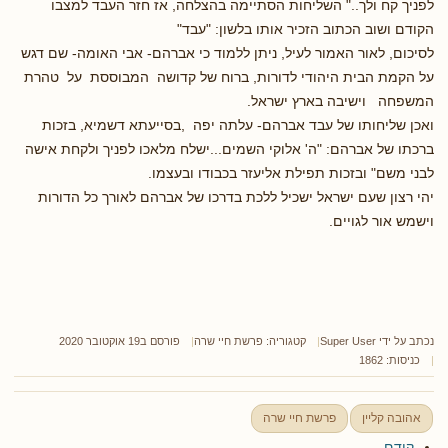
לפניך קח ולך.." השליחות הסתיימה בהצלחה, אז חזר העבד למצבו
הקודם ושוב הכתוב הזכיר אותו בלשון: "עבד"
לסיכום, לאור האמור לעיל, ניתן ללמוד כי אברהם- אבי האומה- שם דגש
על הקמת הבית היהודי לדורות, ברוח של קדושה המבוססת על טהרת
המשפחה וישיבה בארץ ישראל.
ואכן שליחותו של עבד אברהם- עלתה יפה ,בסייעתא דשמיא, בזכות
ברכתו של אברהם: "ה' אלוקי השמים...ישלח מלאכו לפניך ולקחת אישה
לבני משם" ובזכות תפילת אליעזר בכבודו ובעצמו.
יהי רצון שעם ישראל ישכיל ללכת בדרכו של אברהם לאורך כל הדורות
וישמש אור לגויים.
נכתב על ידי
Super User
קטגוריה:
פרשת חיי שרה
פורסם ב19 אוקטובר 2020
כניסות: 1862
אהובה קליין
פרשת חיי שרה
קודם