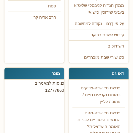
ממרן הגר"ח קניבסקי שליט"א
פסח
בעניני שידוכין ונישואין
הרב אריה קרן
עַל פִּי דַרְכּוֹ - נקודה למחשבה
קידוש לשבת בבוקר
השידוכים
סט שירי שבת מובחרים
ראו גם
מונה
כניסות למאמרים
פרשת חיי שרה-צדיקים
12777860
במותם נקראים חיים /
אהובה קליין
פרשת חיי שרה-מהם
התנאים היסודיים לבניית
האומה הישראלית?