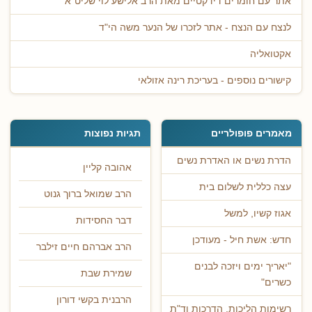
אתר עם חומרים דידקטיים מאת הרב אלישע לוי שליט"א
לנצח עם הנצח - אתר לזכרו של הנער משה הי"ד
אקטואליה
קישורים נוספים - בעריכת רינה אזולאי
מאמרים פופולריים
תגיות נפוצות
הדרת נשים או האדרת נשים
אהובה קליין
עצה כללית לשלום בית
הרב שמואל ברוך גנוט
אגוז קשיו, למשל
דבר החסידות
חדש: אשת חיל - מעודכן
הרב אברהם חיים זילבר
"יאריך ימים ויזכה לבנים
שמירת שבת
כשרים"
הרבנית בקשי דורון
רשימות הליכות, הדרכות וד"ת