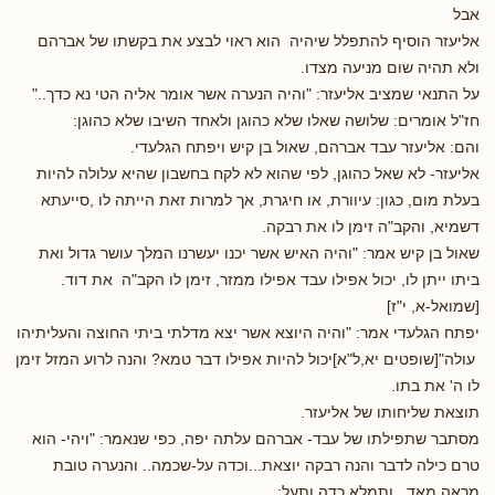
אבל
אליעזר הוסיף להתפלל שיהיה הוא ראוי לבצע את בקשתו של אברהם
ולא תהיה שום מניעה מצדו.
על התנאי שמציב אליעזר: "והיה הנערה אשר אומר אליה הטי נא כדך.."
חז"ל אומרים: שלושה שאלו שלא כהוגן ולאחד השיבו שלא כהוגן:
והם: אליעזר עבד אברהם, שאול בן קיש ויפתח הגלעדי.
אליעזר- לא שאל כהוגן, לפי שהוא לא לקח בחשבון שהיא עלולה להיות
בעלת מום, כגון: עיוורת, או חיגרת, אך למרות זאת הייתה לו ,סייעתא
דשמיא, והקב"ה זימן לו את רבקה.
שאול בן קיש אמר: "והיה האיש אשר יכנו יעשרנו המלך עושר גדול ואת
ביתו ייתן לו, יכול אפילו עבד אפילו ממזר, זימן לו הקב"ה את דוד.
[שמואל-א, י"ז]
יפתח הגלעדי אמר: "והיה היוצא אשר יצא מדלתי ביתי החוצה והעליתיהו
עולה"[שופטים יא,ל"א]יכול להיות אפילו דבר טמא? והנה לרוע המזל זימן
לו ה' את בתו.
תוצאת שליחותו של אליעזר.
מסתבר שתפילתו של עבד- אברהם עלתה יפה, כפי שנאמר: "ויהי- הוא
טרם כילה לדבר והנה רבקה יוצאת...וכדה על-שכמה.. והנערה טובת
מראה מאד...ותמלא כדה ותעל: