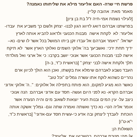
פרשת חיי שרה- האם אליעזר מילא את שליחותו נאמנה?
מאמר מאת: אהובה קליין.
[לעילוי נשמת אמי-חיה ז"ל בת בן ציון]
בפרשתנו אברהם דואג לזיווג הגון לבנו- יצחק ולשם כך משביע את עבדו-
אליעזר: לא לקחת אישה מבנות הכנעני ולדאוג להביא אותה לארץ
ישראל: "ויאמר אברהם אל עבדו זקן ביתו המושל בכל אשר לו שים- נא–
ידיך תחת ירכי: ואשביעך בה' אלוקי השמים ואלוקי הארץ אשר לא תיקח
אישה לבני מבנות הכנעני אשר אנוכי יושב בקרבו: כי אל ארצי ואל מולדתי
תלך ולקחת אישה לבני יצחק:" [בראשית כ"ד, ב-ה]
העבד נשבע לאברהם שימלא את בקשתו, ואכן הוא הולך לכיוון ארם
נהריים כשהוא לוקח אתו עשרה גמלים "וכל טוב"
כאשר הוא מגיע למקום, הוא פותח בתפילה אל אלוקים: "..ה' אלוקי אדוני
אברהם הקרא- נא לפני היום ועשה- חסד עם אדוני אברהם: הנה אנוכי
ניצב על- עין המים ובנות העיר יוצאות לשאוב מים והיה הנערה אשר
אומר אליה הטי- נא כדך ואשתה ואמרה שתה וגם- גמליך אשקה אותה
הוכחת לעבדך ליצחק ובה אדע כי-עשית חסד עם-אדוני" [בראשית כ"ד,
י"א-ט"ו]
השאלות הן:
א] מהי מטרת אברהם בהשביעו את אליעזר?