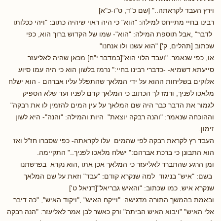
וירץ העבד לקראתה.." [שם כ"ד, ט"ו-כ"א]
רבינו בחיי מתייחס למילה: "הוא" כי היה ראוי שיהיה כתוב: "ויהי ככלותו
לדבר" ,אבל תוספת המילה: "הוא"- שמו של הקדוש ברוך הוא, כפי
שכתוב [תהלים, ק'] "הוא עשנו ולו אנחנו"
או, כפי שנאמר: "ועבד הלוי הוא"[במדבר י"ח] מכאן שהיה לאליעזר
סייעתא דשמיא- -כדברי רבינו בחיי:" נרמז בלשון הוא כי היה עמו סיוע
אלוקים בשליחות ההוא על ידי המלאך שהתפלל עליו אברהם - הוא ישלח
מלאכו לפניך, ורמז לך הכתוב כי המלאך קדם לפניו ועד שלא הספיק
לגמור את הדבר כבר היה שם המלאך על עין המים להזמין לו את רבקה"
וההוכחה שנאמר: "והנה רבקה יוצאת" היות והמילה: "והנה"- היא לשון
זימון.
העבד רץ לקראת רבקה לפי שהמים עלו לקראתה- כפי שסברו חז"ל ואז
הוא התבונן כי ברכת אברהם:" ישלח מלאכו לפניך.." התקיימה.
ומן הרגע שהתברר לאליעזר כי המלאך אכן אתו ,הוא נקרא בפרשתנו
בשם: "איש" בניגוד למה שנקרא קודם: "עבד" וזאת על שם המלאך
שנקרא איש. כמו שכתוב: "והאיש גבריאל"[דניאל ט']
ובאמת בהמשך התורה מדגישה: "וייקח האיש" ,"ויקוד האיש", "כה דיבר
אלי האיש" "ויבוא האיש הביתה" ורק כאשר לבן אמר לאליעזר: "הנה רבקה