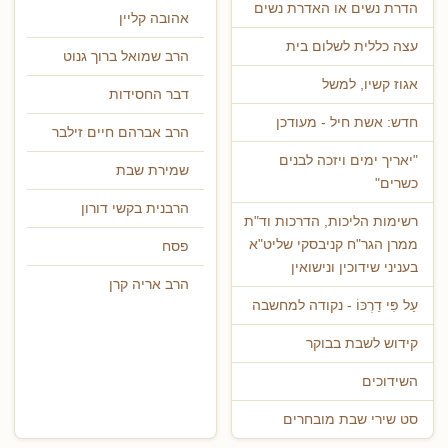
הדרת נשים או האדרת נשים
אהובה קליין
עצה כללית לשלום בית
הרב שמואל ברוך גנוט
אגוז קשיו, למשל
דבר החסידות
חדש: אשת חיל - מעודכן
הרב אברהם חיים זילבר
"יאריך ימים ויזכה לבנים
שמירת שבת
כשרים"
הרבנית בקשי דורון
רשימות הליכות, הדרכות וד"ת
ממרן הגר"ח קניבסקי שליט"א
פסח
בעניני שידוכין ונישואין
הרב אריה קרן
עַל פִּי דַרְכּוֹ - נקודה למחשבה
קידוש לשבת בבוקר
השידוכים
סט שירי שבת מובחרים