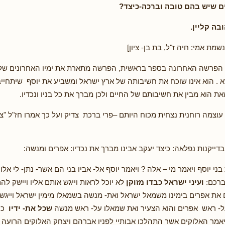
ם שיש בהם טובה וברכה-כיצד?
בה קליין.
שמת אמי: חיה ז"ל, בת בן- ציון]
א הפרשה האחרונה בספר בראשית, הפרשה מתארת את ימיו האחרונים של
 . הוא אינו שוכח את חשיבותה של ארץ ישראל ומשביע את יוסף שיתחייב
ת הוא מבין את חשיבותם של החיים ולכן מברך את כל בניו ונכדיו.
עוצמה רוחנית נצחית מכוח היותם –פרי ברכת צדיק ועל כך אמרו חז"ל "צד
ייקנות נפלאה: כיצד יעקב אבינו מברך את נכדיו: אפרים ומנשה:
בני יוסף ויאמר מי – אלה ? ויאמר יוסף אל- אביו בני הם אשר- נתן- לי אלו
ברכם:
ועיני ישראל כבדו מזוקן
לא יוכל לראות וייגש אותם אליו ויישק להם
 את אפרים בימינו משמאל ישראל ואת- מנשה בשמאלו מימין ישראל וייגש 
על- ראש אפרים והוא הצעיר ואת שמאלו על- ראש מנשה
שכל את- ידיו
כי 
ויאמר האלוקים אשר התהלכו אבותיי לפניו אברהם ויצחק האלוקים הרועה א