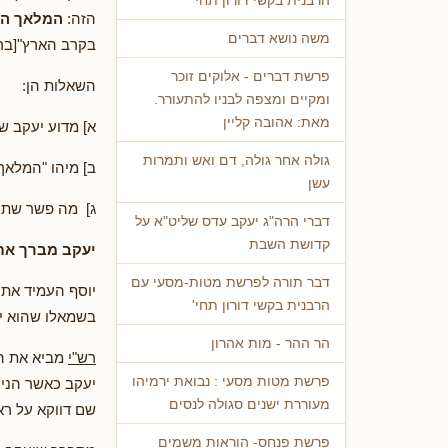
הרבנית בקשי דורון תחי'
הזה:
המלאך הג
משה נושא דברים
בקרב הארץ"[ברא
פרשת דברים - אלוקים זוכר
השאלות הן:
ומקיים ומצפה לבניו להתעורר.
מאת: אהובה קליין
א] מדוע יעקב ש
גולה אחר גולה, דם ואש ותמרות
ב] מיהו "המלאך
עשן
ג] מה פשר שתי
דברי הרה"ג יעקב עדס שליט"א על
קדושת השבת
יעקב מברך את
דבר תורה לפרשת מטות-מסעי עם
יוסף העמיד את 
הרבנית בקשי דורון תחי'
בשמאלו שהוא ימ
הר ההר - מות אהרון
רש"י
מביא את הס
פרשת מטות מסעי : נבואת ירמיהו
יעקב כאשר הניח
מעוררת ישנים סגולה לנסים
שם דווקא על רא
פרשת פנחס- הוראות משמים