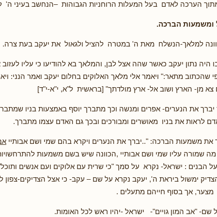
תוך הערכה לאדם בעל המעלות הרוחניות הגבוהות –הנחשב בעיני ה' ל
ומשמעות הברכה.
וונה למלאך-הנשלח מאת ה' במטרה להציל ולגאול את יעקב בעת צרה.
ו היה נתון יעקב כאשר שהה אצל לבן, והמלאך בא להודיעו כי עליו לעזוב
פי שהכתוב מתאר:" ויאמר אלי מלאך האלוקים בחלום יעקב ואמר הנני: ויא
צא מן- הארץ ושוב אל- ארץ מולדתך" [בראשית ל"א, י"א-י"ד]
יברך את הנערים- אפרים ומנשה וכך מתברך יוסף באמצעות בניו שמתברכ
ם לראות את בניו מאושרים ומבורכים ובכך גם האדם עצמו מתברך.
את משמעות הברכה: "..יברך את הנערים ויקרא בהם שמי ושם אבותיי
אב
ה שמורה עליו שמי ושם אבותיי ,הכוונה שיש בשם משמעות להתרחשויות
ל הבנים : ישראל- נקרא על סמך "כי שרית עם אלוקים ועם אנשים ותוכל" 
יק ימשול ביראת ה', יעקב נקרא על שם – עקב- כי אצל הצדיקים-צפון ל
מצער, אך בסוף חייהם מתעלים .
שם- "אב המון גויים"- ישראל -יהיו ראש לכל האומות.