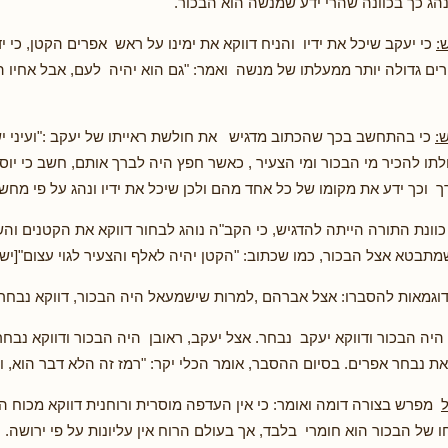
ג כך בכוונה שהרי ידע שמנשה הוא הבכור.
:
כי יעקב שיכל את ידיו והניח דווקא את ימינו על ראש אפרים הקטן, כי 
ם גדולה יותר ממעלתו של מנשה ואמר: "גם הוא יהיה לעם, אבל אחיו הק
:
כי בהתחשב בכך שהכתוב מדגיש את חולשת ראייתו של יעקב :"ועיני יש
לתו להכיר מי הבכור ומי הצעיר , כאשר חפץ היה לברך אותם, חשב כי יוס
ך וכך ידע את מקומו של כל אחד מהם ולכן שיכל את ידיו ונהג על פי מחש
וונת התורה הייתה להדגיש, כי הקב"ה נוהג לבחור דווקא את הקטנים ו
מתבטא אצל הבכור, כמו שכתוב: "הקטן יהיה לאלף והצעיר לגוי עצום"[ישע
וגמאות להסברו: אצל אברהם ,למרות שישמעאל היה הבכור, דווקא נבחר 
 היה הבכור ודווקא יעקב נבחר. אצל יעקב, ראובן היה הבכור ודווקא נבחר
את נבחר אפרים. בסיום ההסבר, אומר הכלי יקר: "רמז זה הלא דבר הוא, וה
מפרש בצורה דומה ואומר: כי אין העדפה מוסרית ורוחנית דווקא מכוח הל
חו של הבכור הוא חומרי בלבד, אך בעולם הרוח אין עליונות על פי ירושה. 