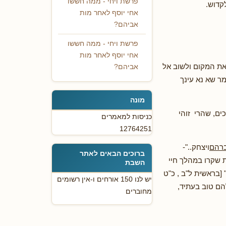
פרשת ויחי - ממה חששו
קדוש.
אחי יוסף לאחר מות
אביהם?
פרשת ויחי - ממה חששו
אחי יוסף לאחר מות
 את המקום ולשוב אל
אביהם?
מר שא נא עינך
מונה
ים, שהרי זוהי
כניסות למאמרים
12764251
רהם
ויצחק.."-
ברוכים הבאים לאתר
 שקרו במהלך חיי
השבת
[בראשית ל"ב , כ"ט
יש לנו 150 אורחים ו-אין רשומים
הם טוב בעתיד,
מחוברים