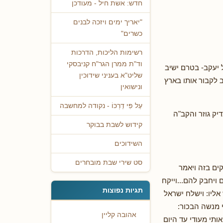
חדש: אשת חיל - מעודכן
"יאריך ימים ויזכה לבנים
כשרים"
רשימות הליכות, הדרכות
וד"ת ממרן הגר"ח קניבסקי
 יעקב- בטרם ישיב
שליט"א בעניני שידוכין
 לקבור אותו בארץ
ונישואין
עַל פִּי דַרְכּוֹ - נקודה למחשבה
יק גוזר והקב"ה
קידוש לשבת בבוקר
השידוכים
סט שירי שבת מובחרים
קים בזה ויאמר
 ויחבק להם...וייקח
תגיות נפוצות
אליו: וישלח ישראל
מנשה הבכור:
אהובה קליין
ותי מעודי עד היום