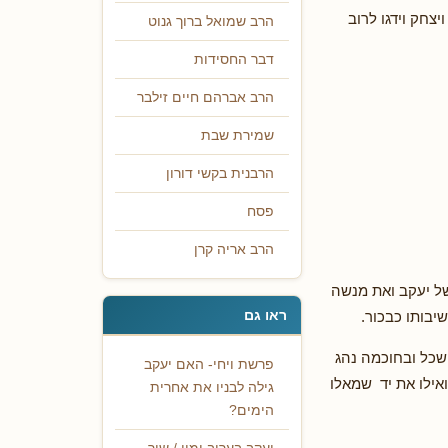
צחק וידגו לרוב
הרב שמואל ברוך גנוט
דבר החסידות
הרב אברהם חיים זילבר
שמירת שבת
הרבנית בקשי דורון
פסח
הרב אריה קרן
של יעקב ואת מנשה
ראו גם
יבותו כבכור.
השכל ובחוכמה נהג
פרשת ויחי- האם יעקב
אילו את יד שמאלו
גילה לבניו את אחרית
הימים?