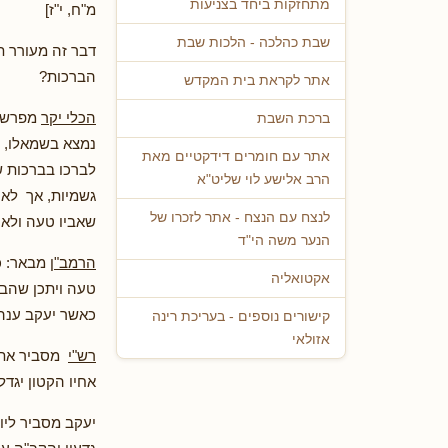
מתחזקות ביחד בצניעות
מ"ח, י"ז]
שבת כהלכה - הלכות שבת
דבר זה מעורר ת
הברכות?
אתר לקראת בית המקדש
הכלי יקר
מפרש :
ברכת השבת
נמצא בשמאלו, ו
אתר עם חומרים דידקטיים מאת
לברכו בברכות ש
הרב אלישע לוי שליט"א
גשמיות, אך לאח
לנצח עם הנצח - אתר לזכרו של
שאביו טעה ולא י
הנער משה הי"ד
הרמב"ן
מבאר: כי
אקטואליה
טעה ויתכן שהבר
כאשר יעקב ענה ל
קישורים נוספים - בעריכת רינה
אזולאי
רש"י
מסביר את ת
אחיו הקטון יגדל 
יעקב מסביר ליו