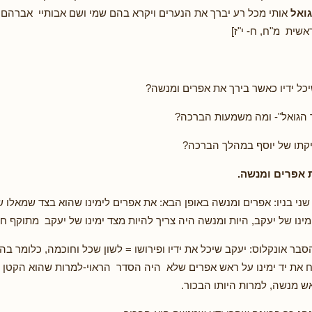
ואל
אותי מכל רע יברך את הנערים ויקרא בהם שמי ושם אבותיי אברהם וי
שית מ"ח, ח- י"ז]
יכל ידיו כאשר בירך את אפרים ומנשה?
 הגואל"- ומה משמעות הברכה?
קתו של יוסף במהלך הברכה?
 אפרים ומנשה.
שני בניו: אפרים ומנשה באופן הבא: את אפרים לימינו שהוא בצד שמאלו 
ינו של יעקב, היות ומנשה היה צריך להיות מצד ימינו של יעקב מתוקף חש
בר אונקלוס: יעקב שיכל את ידיו ופירושו = לשון שכל וחוכמה, כלומר ב
 את יד ימינו על ראש אפרים שלא היה הסדר הראוי-למרות שהוא הקטן ו
ש מנשה, למרות היותו הבכור.