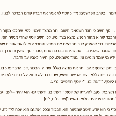
ימהון בקרב הפרשנים: מדוע יוסף לא אמר את דבריו קודם הברכה לבניו, 
 יוסף חשב כי הצד השמאלי חשוב יותר מהצד הימני, לפי שהלב- מקור 
הכבד שהוא מקור הנפש נמצא בצד ימין, לכן חשב יוסף שהרי מנשה הוא הב
כליות. כדי להעניק לו ביתר שאת את המדע והחכמה ואילו את אפרים שא
ר שנוכח שאביו ברך את שניהם בברכה אחת ,סבר יוסף- שאין זו הדרך הנכ
דע מי עומד מימינו ומי עומד משמאלו, לכן העיר לאביו על הדבר.
 יתכן שיוסף אהב יותר את מנשה בגלל שהיה הבכור ,לכן הדבר פגע בו.
כה הייתה ללא דעת ואז ישנו חשש, שהברכה לא תחול על בניו כי לא ניתנ
יוסף: "ידעתי בני.."- יוסף התפייס ונרגע.
שובת יעקב להערתו של יוסף: "ידעתי בני ידעתי גם- הוא יהיה –לעם וגם-
ממנו וזרעו יהיה מלוא- הגויים"[שם, מ"ח, י"ט]
סף כי הוא יודע היטב שמנשה הוא הבכור ובכל זאת גם הוא יזכה לגדולה,