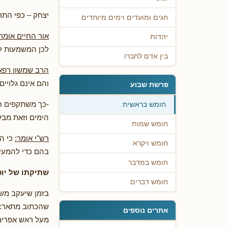
יצחק – כפי התר
חגים ומועדים וימים מיוחדים
אור החיים אומר
יהדות
לכן המשמעות למ
בין אדם לחברו
הרב שמשון רפא
והם אינם גלויים
פרשת שבוע
-כך משתקפים חי
חומש בראשית
הימים וזאת מבלי
חומש שמות
רש"י אומר:
כי ה
חומש ויקרא
בהם כדי להמעי
חומש במדבר
שתיקתו של יו
חומש דברים
בזמן שיעקב משכ
שהכתוב מתאר: "ו
אתרים נוספים
מעל ראש אפרים 