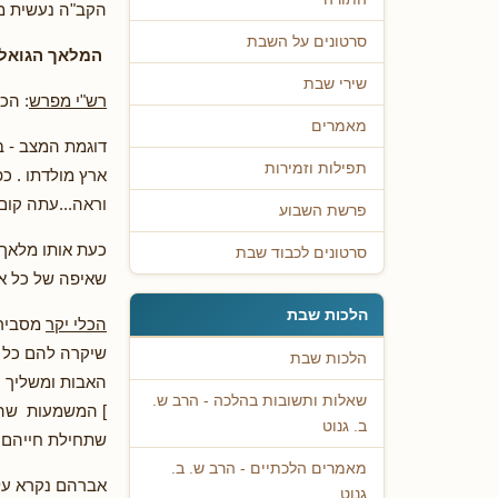
הקב"ה נעשית מ
סרטונים על השבת
המלאך הגואל 
שירי שבת
רש"י מפרש
: הכ
מאמרים
דוגמת המצב - ב
תפילות וזמירות
ארץ מולדתו . כ
וראה...עתה קום 
פרשת השבוע
כעת אותו מלאך 
סרטונים לכבוד שבת
שאיפה של כל אד
הלכות שבת
הכלי יקר
מסביר 
שיקרה להם כל מ
הלכות שבת
האבות ומשליך ע
שאלות ותשובות בהלכה - הרב ש.
] המשמעות שהצד
ב. גנוט
שתחילת חייהם 
מאמרים הלכתיים - הרב ש. ב.
אברהם נקרא על 
גנוט