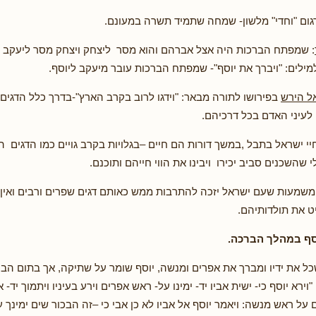
גום "וחדי" מלשון- שמחה שתמיד תשרה במעונם.
: שמפתח הברכות היה אצל אברהם והוא מסר ליצחק ויצחק מסר ליעקב ו
ילים: "ויברך את יוסף"- שמפתח הברכות עובר מיעקב ליוסף.
ל הירש
בפירושו לתורה מבאר: "וידגו לרוב בקרב הארץ"-בדרך כלל הדגים
 לעיני האדם בכל דרכיהם.
י ישראל בתבל ,במשך דורות הם חיים –בגלויות בקרב גויים כמו הדגים 
 שהשכנים סביב יכירו ויבינו את הווי חייהם ותוכנם.
משמעות שעם ישראל יזכה להתרבות ממש כאותם דגים שפרים ורבים ואין 
ט את תולדותיהם.
סף במהלך הברכה.
ל את ידיו ומברך את אפרים ומנשה, יוסף שומר על שתיקה, אך בתום הבר
ירא יוסף כי- ישית אביו יד- ימינו על- ראש אפרים וירע בעיניו ויתמוך יד- 
על ראש מנשה: ויאמר יוסף אל אביו לא כן אבי כי –זה הבכור שים ימינך 