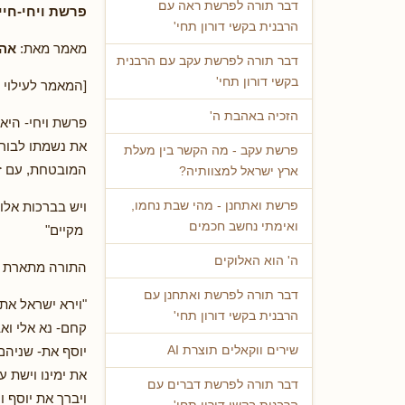
דבר תורה לפרשת ראה עם
פרשת ויחי-חיי
הרבנית בקשי דורון תחי'
מאמר מאת:
אהו
דבר תורה לפרשת עקב עם הרבנית
בקשי דורון תחי'
[המאמר לעילוי נ
הזכיה באהבת ה'
פרשת ויחי- הי
את נשמתו לבורא
פרשת עקב - מה הקשר בין מעלת
המובטחת, עם זא
ארץ ישראל למצוותיה?
ויש בברכות אלו 
פרשת ואתחנן - מהי שבת נחמו,
ואימתי נחשב חכמים
מקיים"
ה' הוא האלוקים
התורה מתארת בד
דבר תורה לפרשת ואתחנן עם
"וירא ישראל את 
הרבנית בקשי דורון תחי'
קחם- נא אלי וא
יוסף את- שניהם
שירים ווקאלים תוצרת AI
את ימינו וישת 
דבר תורה לפרשת דברים עם
ויברך את יוסף 