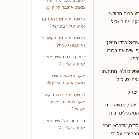
יעקב בערוב ימיו / שיר
מאת: אהובה קליין (c)
ידע ברוח הקודש
פרשת ויחי- מהו הסתום
טן יהיה גדול
ומהו הגלוי בפרשה?
פרשת ויחי- מה הקשר בין
ראל כבדו מזוקן"
החוכמה לכסף?
ף ישים את בכורו
זבולון וברכתו/שיר מאת:
בתו.
אהובה קליין ©
השפלים ולא מתחשב
יעקב ומשאלתו/שיר
יהו ס, כ"ב]
מאת: אהובה קליין ©
יצחק.
פרשת ויחי-מדוע ביקש
יעקב להיקבר בארץ
 יוסף, מנשה היה
ישראל?
משכילים יבינו"
ברכה וְכּוֹחה / שיר מאת:
ידה, אדרבא: "ורב
אהובה קליין ©
הבחירה על ידי