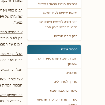
מתברר שיעקב נה
לבחירת מנהיג הראוי לישראל
רבינו בחיי מפרש
נבואת ירמיהו לעם ישראל
שמעלתו של אפרי
דבר תורה לפרשת פינחס עם
ממנו".
הרבנית בקשי דורון תחי'
אור החיים מפרש
בלק רוקם תכניות
לכן לא היה ביכו
לימינו של המבר
לכבוד שבת
הכלי יקר אומר:
כ
חוברת: שבת קודש נפשי חולת
בכוח והגבורה ש
אהבתך
הכלי יקר
מביא ד
מתכונים
אצל יצחק, עשיו
מדריך למתחילים
הבכור ולמרות ז
סיפורים לכבוד שבת
רבי שמשון רפאל
ספר התודה - על סדר פרשיות
יעבוד צעיר", כו
התורה