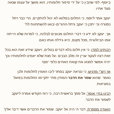
ביוסף- לפי שהבין כי על ידי סיפור חלומותיו, הוא מושך על עצמו שנאה
מצד אחיו.
יעקב אמר ליוסף, כי החלום במלואו לא יכול להתקיים, הרי כבר רחל
נפטרה וכי יתכן כי יעקב ורחל-ההורים-יבואו להשתחוות לו?
אך, יעקב לא ידע כי דברי החלום מכוונים לבלהה, כי למרות שלא הייתה
אמו הביולוגית ,מכל מקום, היא גידלה אותו כאם.
רבותינו למדו,
כי אין חלום בלא דברים בטלים, ויעקב שידע זאת הוא בכל
זאת רצה לעקור עניין זה מלב הבנים -על מנת שלא יאמינו לחלומותיו וכך
יהיה אפשר למנוע את קנאת האחים כלפי יוסף.
אך רש"י מדגיש:
כי כנראה יעקב בסתר ליבו האמין לחלומות ולכן
נאמר שהוא
שמר את הדבר
-המתין מתי יתקיימו החלומות בפועל
במציאות.
רבינו בחיי אומר:
על סמך בראשית רבה, כי רוח הקודש אמרה ליעקב
לשמור את הדבר.
האגדה מספרת:
דבר ה' היה אל יעקב: שמור את הדברים אשר דיבר אליך