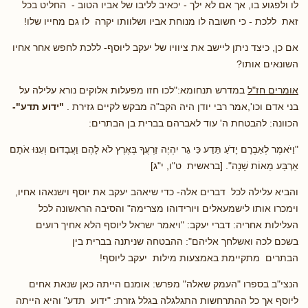
לו ולפגוע בו, אך אם לא ילך - יכאיב לליבו של אביו הטוב - החליט בכל
זאת ללכת - כי חשובה לו מנוחת אביו ושלוותו יקרה לו גם מחייו שלו!
אם כן, כיצד ניתן ליישב את ציוויו של יעקב ליוסף- ללכת לחפש אחר אחיו
השונאים אותו?
אומרים חז"ל
במדרש תנחומא:"לכו חזו מפעלות אלוקים נורא עלילה על
בני אדם וכו',אמר רבי יודן היה הקב"ה מבקש לקיים גזירת .
"ידוע תדע"-
הכוונה: להבטחת ה' עוד לאברהם בברית בן הבתרים:
"וַיֹּאמֶר לְאַבְרָם יָדֹעַ תֵּדַע כִּי גֵר יִהְיֶה זַרְעֲךָ בְּאֶרֶץ לֹא לָהֶם וַעֲבָדוּם וְעִנּוּ אֹתָם
אַרְבַּע מֵאוֹת שָׁנָה". [בראשית ט"ו, י"ג]
והביא עלילה לכל דברים אלה- כדי שיאהב יעקב את יוסף וישנאהו אחיו,
וימכרו אותו לישמעאלים ויורידוהו מצרימה" והסיבה הראשונה לכל
העלילות אחריה: דברי יעקב: "ויאמר ישראל ליוסף הלא אחיך רועים
בשכם לכה ואשלחך אליהם": ההבטחה שניתנה בברית בין
הבתרים מתקיימת באמצעות מילות יעקב ליוסף!
הנצי"ב בספרו "העמק שאלה" מפרש: אומנם הייתה כאן שנאת אחים
ליוסף אך כל ההתרחשות התגלגלה בגלל גזרת: "ידוע תדע" והיא הייתה