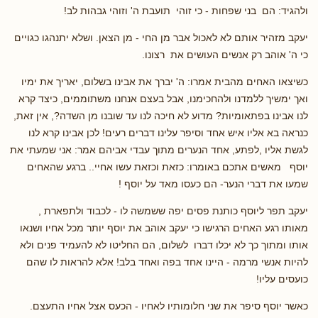
ולהגיד: הם בני שפחות - כי זוהי תועבת ה' וזוהי גבהות לב!
יעקב מזהיר אותם לא לאכול אבר מן החי - מן הצאן. ושלא יתנהגו כגויים
כי ה' אוהב רק אנשים העושים את רצונו.
כשיצאו האחים מהבית אמרו: ה' יברך את אבינו בשלום, יאריך את ימיו
ואך ימשיך ללמדנו ולהחכימנו, אבל בעצם אנחנו משתוממים, כיצד קרא
לנו אבינו בפתאומיות? מדוע לא חיכה לנו עד שובנו מן השדה?, אין זאת,
כנראה בא אליו איש אחד וסיפר עלינו דברים רעים! לכן אבינו קרא לנו
לגשת אליו ,לפתע, אחד הנערים מתוך עבדי אביהם אמר: אני שמעתי את
יוסף מאשים אתכם באומרו: כזאת וכזאת עשו אחיי.. ברגע שהאחים
שמעו את דברי הנער- הם כעסו מאד על יוסף !
יעקב תפר ליוסף כותנת פסים יפה ששמשה לו - לכבוד ולתפארת ,
מאותו רגע האחים הרגישו כי יעקב אוהב את יוסף יותר מכל אחיו ושנאו
אותו ומתוך כך לא יכלו דברו לשלום, הם החליטו לא להעמיד פנים ולא
להיות אנשי מרמה - היינו אחד בפה ואחד בלב! אלא להראות לו שהם
כועסים עליו!
כאשר יוסף סיפר את שני חלומותיו לאחיו - הכעס אצל אחיו התעצם.