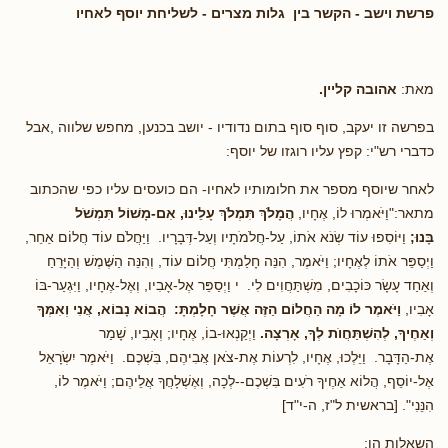
פרשת וישב - הקשר בין גלות מצרים - לשליחת יוסף לאחיו
מאת:
אהובה קליין.
בפרשה זו יעקב, סוף סוף בתום נדודיו - יושב בכנען, מחפש שלווה ,אבל
כדברי רש"י: קפץ עליו רוגזו של יוסף:
לאחר שיוסף מספר את חלומותיו לאחיו- הם כועסים עליו כפי שהכתוב
מתאר:"וַיֹּאמְרוּ לוֹ, אֶחָיו,
הֲמָלֹךְ תִּמְלֹךְ עָלֵינוּ, אִם-מָשׁוֹל תִּמְשֹׁל
בָּנוּ;
וַיּוֹסִפוּ עוֹד שְׂנֹא אֹתוֹ, עַל-חֲלֹמֹתָיו וְעַל-דְּבָרָיו. וַיַּחֲלֹם עוֹד חֲלוֹם אַחֵר,
וַיְסַפֵּר אֹתוֹ לְאֶחָיו; וַיֹּאמֶר, הִנֵּה חָלַמְתִּי חֲלוֹם עוֹד, וְהִנֵּה הַשֶּׁמֶשׁ וְהַיָּרֵחַ
וְאַחַד עָשָׂר כּוֹכָבִים, מִשְׁתַּחֲוִים לִי. י וַיְסַפֵּר אֶל-אָבִיו, וְאֶל-אֶחָיו, וַיִּגְעַר-בּוֹ
אָבִיו,
וַיֹּאמֶר לוֹ מָה הַחֲלוֹם הַזֶּה אֲשֶׁר חָלָמְתָּ: הֲבוֹא נָבוֹא, אֲנִי וְאִמְּךָ
וְאַחֶיךָ, לְהִשְׁתַּחֲוֺת לְךָ, אָרְצָה.
וַיְקַנְאוּ-בוֹ, אֶחָיו; וְאָבִיו, שָׁמַר
אֶת-הַדָּבָר. וַיֵּלְכוּ, אֶחָיו, לִרְעוֹת אֶת-צֹאן אֲבִיהֶם, בִּשְׁכֶם. וַיֹּאמֶר יִשְׂרָאֵל
אֶל-יוֹסֵף, הֲלוֹא אַחֶיךָ רֹעִים בִּשְׁכֶם--לְכָה, וְאֶשְׁלָחֲךָ אֲלֵיהֶם; וַיֹּאמֶר לוֹ,
הִנֵּנִי". [בראשית ל"ז, ה-י"ד]
השאלות הן: