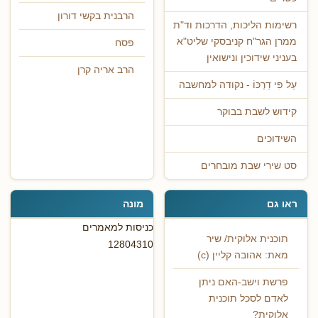
הרבנית בקשי דורון
רשימות הליכות, הדרכות וד"ת
ממרן הגר"ח קניבסקי שליט"א
פסח
בעניני שידוכין ונישואין
הרב אריה קרן
עַל פִּי דַרְכּוֹ - נקודה למחשבה
קידוש לשבת בבוקר
השידוכים
סט שירי שבת מובחרים
ראו גם
מונה
כניסות למאמרים
תוכנית אלוקית/ שיר
12804310
מאת: אהובה קליין (c)
פרשת וישב-האם ניתן
לאדם לסכל תוכנית
אלוקית?