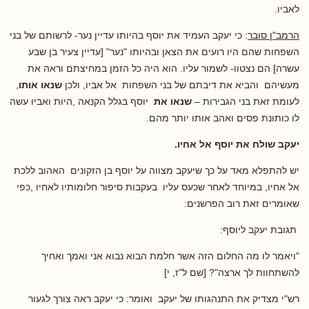
לאביו.
הרמב"ן סובר
: כי יעקב העמיד את יוסף בהיותו עדיין נער- לרשותם של בני
השפחות שהם היו רועים את הצאן ובהיותו "נער" [עדיין צעיר בן שבע
עשרה] הם נצטוו- לשמור עליו. הוא היה כל הזמן במחיצתם וראה את
מעשיהם והביא את דיבתם של בני השפחות אל אביו, ולכן
שנאו אותו
,
לעומת זאת בני הגבירות –
שנאו את
יוסף בגלל הקנאה ,היות ואביו עשה
לו כותונת פסים ואהב אותו יותר מהם.
יעקב שולח את יוסף אל אחיו.
יש להתפלא מאד על כך שיעקב מצווה על יוסף בן הזקונים האהוב ללכת
אל אחיו, במיוחד לאחר שכעס עליו בעקבות סיפור חלומותיו לאחיו ,כפי
שאומרים זאת רוב הפרשנים:
תגובת יעקב ליוסף:
"ויאמר לו מה החלום הזה אשר חלמת הבוא נבוא אני ואמך ואחיך
להשתחוות לך ארצה"? [שם ל"ז, י]
רש"י מצדיק את התנהגותו של יעקב ואומר: כי יעקב ראה צורך לגעור