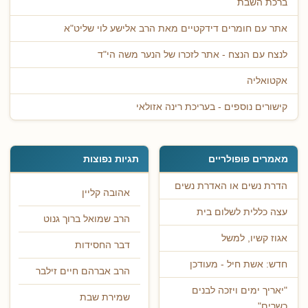
ברכת השבת
אתר עם חומרים דידקטיים מאת הרב אלישע לוי שליט"א
לנצח עם הנצח - אתר לזכרו של הנער משה הי"ד
אקטואליה
קישורים נוספים - בעריכת רינה אזולאי
מאמרים פופולריים
תגיות נפוצות
הדרת נשים או האדרת נשים
אהובה קליין
עצה כללית לשלום בית
הרב שמואל ברוך גנוט
אגוז קשיו, למשל
דבר החסידות
חדש: אשת חיל - מעודכן
הרב אברהם חיים זילבר
"יאריך ימים ויזכה לבנים
שמירת שבת
כשרים"