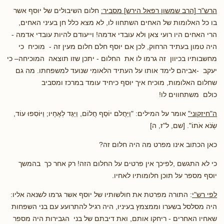
הרש"ר [הרב שמשון רפאל הירש] מסביר:
חלום השיבולים של יוסף אשר
בו כל האלומות של האחים השתחוו לו, לא מצא כלל חן בעיני האחים,
הרי האחים היו רועי צאן ולא עובדי אדמה! וייעודם להיות עובדי אדמה -
היה טמון בעתיד הרחוק, לכן אם יוסף חלם חלום מעין זה - מוכיח כי
מחשבותיו בכיוון זה גרמו לו את החלום - יתכן שזו תוצאה המוכיחה– כי
יעקב -אביהם לימד אותו על העתיד הלאומי שנועד למשפחתו. מה גם
שחלום האלומות, מוכיח איך יוסף כיחיד עומד במרכז ומסביב
כולם משתחווים לו!
ה"חיזקוני"
אומר על המילים: "וַיַּחֲלֹם יוֹסֵף חֲלוֹם, וַיַּגֵּד לְאֶחָיו; וַיּוֹסִפוּ עוֹד,
שְׂנֹא אֹתוֹ". [שם, ל"ז, ה]
כאן הכתוב אינו מפרט מה היה חלום זה?
כי לא התגשם ,לפיכך אין פרטים על החלום הזה! רק אחר כך בהמשך
יוסף מספר על תוכן חלומותיו לאחיו.
לפי רש"י
: התורה מפרטת את חולשותיו של יוסף אשר גרמו לשנאה אליו:
היה מסלסל בשערו וממצמץ בעיניו, היה רגיל להתרועע עם בני השפחות
שאחיו האחרים - ריחקו אותם, ואת דיבתם של בני הגבירות היה מספר