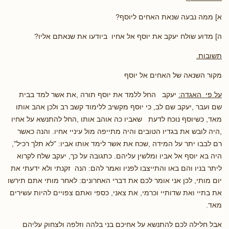
א] ממה נבעה שנאת האחים ליוסף?
ה] מדוע שולח יעקב את יוסף אל אחיו ביודעו את שנאתם אליו?
תשובות.
מקור השנאה של האחים אל יוסף
על פי האגדה:
יעקב החל ללמד את יוסף תורה ,את אשר למד בבית
שם ועבר ,יעקב שם לב, כי יוסף מקשיב ללימוד קשב רב ולכן אהב אותו
מאד, כשיוסף נוכח לדעת שאביו כה אוהב אותו ,החל להתנשא על אחיו
,היה לובש את בגדיו הטובים והיה מתייפה מול עיניי אחיו. והנה כאשר
רם לבבו יתר על המידה ,שכח את אשר לימד אותו אביו: "לא תלך רכיל",
היה בא יוסף אל אביו ומלשין עליהם. כתגובה על כך, יעקב שלח לקרוא
ליתר בניו והם באו והתייצבו לפניו ואמר להם: הנה זקנתי ולא ידעתי את
יום מותי, לכן אני אומר לכם את דברי האחרונים: לאחר מותי אתם תירשו
את בתיי ואת שדותיי וכרמי, את צאני, כספי ואתם צפויים להיות עשירים
מאד.
אבל חלילה לכם להתנשא על אחיכם בני בלהה וזלפה ולצחוק עליהם