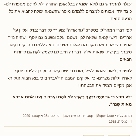
יכולה להתרחש גם לולא השנאה בכל אופן התורה ,לא לחינם מספרת לנו-
כיצד ירדו אבותינו למצרים ללמדנו מוסר שהשנאה יכולה להביא את כל
הרעה הזאת.
לפי דברי המהר"ל: בספרו:
"גור אריה" :מעורר כל דבר נבדל ועליון על
אחרים- רגשי קנאה ושנאה לכן נשטם יעקב ונשטם גם יוסף –שהיה נזיר
אחיו- השנאה הזאת הקודמת לגלות מצרים- באה ללמדנו: כי קיים קשר
סיבתי בין שתי שנאות אלה ודבר זה חייב לנו לשמש לקח גם לדורות
הבאים.
לסיכום
, לאור האמור לעיל ,מוכח כי ישנו קשר הדוק בן שליחת יוסף
לאחיו וגלות מצרים- כי אלוקים המבטיח לאברהם כי בוא תבוא הגלות-
אכן מקיים תמיד את הבטחתו!
יָדֹעַ תֵּדַע כִּי גֵר יִהְיֶה זַרְעֲךָ בְּאֶרֶץ לֹא לָהֶם וַעֲבָדוּם וְעִנּוּ אֹתָם אַרְבַּע
מֵאוֹת שָׁנָה".
נכתב על ידי
Super User
קטגוריה:
פרשת וישב
פורסם ב25 אוקטובר 2020
כניסות: 1592