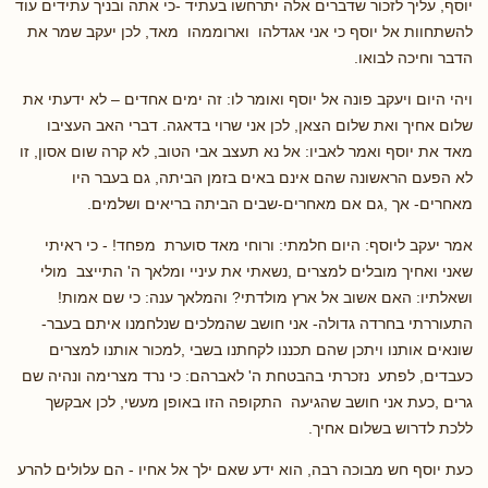
יוסף, עליך לזכור שדברים אלה יתרחשו בעתיד -כי אתה ובניך עתידים עוד
להשתחוות אל יוסף כי אני אגדלהו וארוממהו מאד, לכן יעקב שמר את
הדבר וחיכה לבואו.
ויהי היום ויעקב פונה אל יוסף ואומר לו: זה ימים אחדים – לא ידעתי את
שלום אחיך ואת שלום הצאן, לכן אני שרוי בדאגה. דברי האב העציבו
מאד את יוסף ואמר לאביו: אל נא תעצב אבי הטוב, לא קרה שום אסון, זו
לא הפעם הראשונה שהם אינם באים בזמן הביתה, גם בעבר היו
מאחרים- אך ,גם אם מאחרים-שבים הביתה בריאים ושלמים.
אמר יעקב ליוסף: היום חלמתי: ורוחי מאד סוערת מפחד! - כי ראיתי
שאני ואחיך מובלים למצרים ,נשאתי את עיניי ומלאך ה' התייצב מולי
ושאלתיו: האם אשוב אל ארץ מולדתי? והמלאך ענה: כי שם אמות!
התעוררתי בחרדה גדולה- אני חושב שהמלכים שנלחמנו איתם בעבר-
שונאים אותנו ויתכן שהם תכננו לקחתנו בשבי ,למכור אותנו למצרים
כעבדים, לפתע נזכרתי בהבטחת ה' לאברהם: כי נרד מצרימה ונהיה שם
גרים ,כעת אני חושב שהגיעה התקופה הזו באופן מעשי, לכן אבקשך
ללכת לדרוש בשלום אחיך.
כעת יוסף חש מבוכה רבה, הוא ידע שאם ילך אל אחיו - הם עלולים להרע