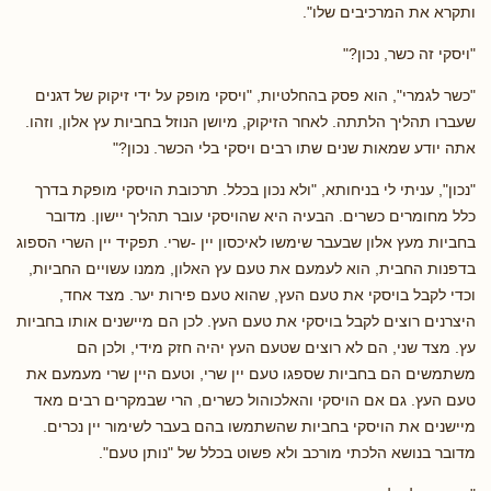
ותקרא את המרכיבים שלו".
"ויסקי זה כשר, נכון?"
"כשר לגמרי", הוא פסק בהחלטיות, "ויסקי מופק על ידי זיקוק של דגנים
שעברו תהליך הלתתה. לאחר הזיקוק, מיושן הנוזל בחביות עץ אלון, וזהו.
אתה יודע שמאות שנים שתו רבים ויסקי בלי הכשר. נכון?"
"נכון", עניתי לי בניחותא, "ולא נכון בכלל. תרכובת הויסקי מופקת בדרך
כלל מחומרים כשרים. הבעיה היא שהויסקי עובר תהליך יישון. מדובר
בחביות מעץ אלון שבעבר שימשו לאיכסון יין -שרי. תפקיד יין השרי הספוג
בדפנות החבית, הוא לעמעם את טעם עץ האלון, ממנו עשויים החביות,
וכדי לקבל בויסקי את טעם העץ, שהוא טעם פירות יער. מצד אחד,
היצרנים רוצים לקבל בויסקי את טעם העץ. לכן הם מיישנים אותו בחביות
עץ. מצד שני, הם לא רוצים שטעם העץ יהיה חזק מידי, ולכן הם
משתמשים הם בחביות שספגו טעם יין שרי, וטעם היין שרי מעמעם את
טעם העץ. גם אם הויסקי והאלכוהול כשרים, הרי שבמקרים רבים מאד
מיישנים את הויסקי בחביות שהשתמשו בהם בעבר לשימור יין נכרים.
מדובר בנושא הלכתי מורכב ולא פשוט בכלל של "נותן טעם".