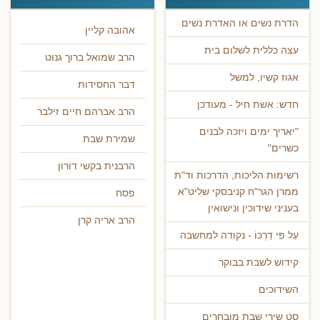
הדרת נשים או האדרת נשים
אהובה קליין
עצה כללית לשלום בית
הרב שמואל ברוך גנוט
אגוז קשיו, למשל
דבר החסידות
חדש: אשת חיל - מעודכן
הרב אברהם חיים זילבר
"יאריך ימים ויזכה לבנים
שמירת שבת
כשרים"
הרבנית בקשי דורון
רשימות הליכות, הדרכות וד"ת
ממרן הגר"ח קניבסקי שליט"א
פסח
בעניני שידוכין ונישואין
הרב אריה קרן
עַל פִּי דַרְכּוֹ - נקודה למחשבה
קידוש לשבת בבוקר
השידוכים
סט שירי שבת מובחרים