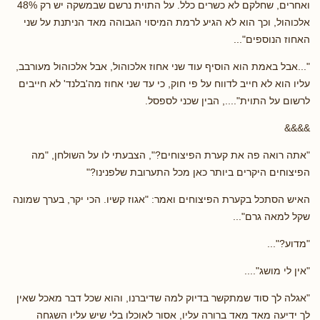
ואחרים, שחלקם לא כשרים כלל. על התוית נרשם שבמשקה יש רק 48%
אלכוהול, וכך הוא לא הגיע לרמת המיסוי הגבוהה מאד הניתנת על שני
האחוז הנוספים"...
"...אבל באמת הוא הוסיף עוד שני אחוז אלכוהול, אבל אלכוהול מעורבב,
עליו הוא לא חייב לדווח על פי חוק, כי עד שני אחוז מה'בלנד' לא חייבים
לרשום על התוית"...., הבין שכני לספסל.
&&&&
"אתה רואה פה את קערת הפיצוחים?", הצבעתי לו על השולחן, "מה
הפיצוחים היקרים ביותר כאן מכל התערובת שלפנינו?"
האיש הסתכל בקערת הפיצוחים ואמר: "אגוז קשיו. הכי יקר, בערך שמונה
שקל למאה גרם"...
"מדוע?"...
"אין לי מושג"....
"אגלה לך סוד שמתקשר בדיוק למה שדיברנו, והוא שכל דבר מאכל שאין
לך ידיעה מאד מאד ברורה עליו, אסור לאוכלו בלי שיש עליו השגחה