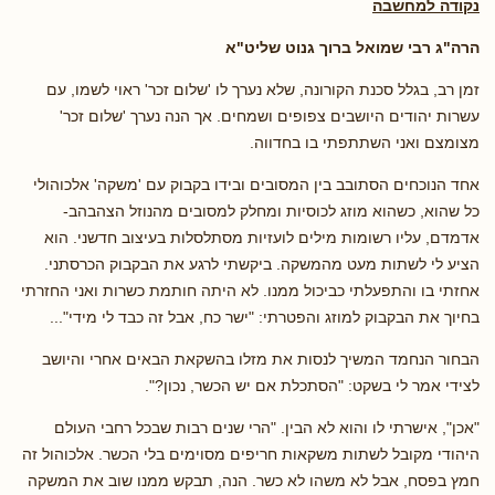
נקודה למחשבה
הרה"ג רבי שמואל ברוך גנוט שליט"א
זמן רב, בגלל סכנת הקורונה, שלא נערך לו 'שלום זכר' ראוי לשמו, עם
עשרות יהודים היושבים צפופים ושמחים. אך הנה נערך 'שלום זכר'
מצומצם ואני השתתפתי בו בחדווה.
אחד הנוכחים הסתובב בין המסובים ובידו בקבוק עם 'משקה' אלכוהולי
כל שהוא, כשהוא מוזג לכוסיות ומחלק למסובים מהנוזל הצהבהב-
אדמדם, עליו רשומות מילים לועזיות מסתלסלות בעיצוב חדשני. הוא
הציע לי לשתות מעט מהמשקה. ביקשתי לרגע את הבקבוק הכרסתני.
אחזתי בו והתפעלתי כביכול ממנו. לא היתה חותמת כשרות ואני החזרתי
בחיוך את הבקבוק למוזג והפטרתי: "ישר כח, אבל זה כבד לי מידי"...
הבחור הנחמד המשיך לנסות את מזלו בהשקאת הבאים אחרי והיושב
לצידי אמר לי בשקט: "הסתכלת אם יש הכשר, נכון?".
"אכן", אישרתי לו והוא לא הבין. "הרי שנים רבות שבכל רחבי העולם
היהודי מקובל לשתות משקאות חריפים מסוימים בלי הכשר. אלכוהול זה
חמץ בפסח, אבל לא משהו לא כשר. הנה, תבקש ממנו שוב את המשקה