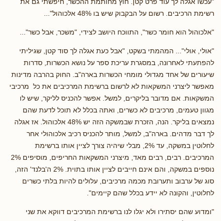
"עכשו אגלה לך עוד פרט קטן. חוץ מחותמת ההכשר, חיפשתי גם את
רשימת הרכיבים. רשום על הבקבוק שיש בו 48% אלכוהול"...
"אלכוהול הוא חומר כשר", התווכח היושב לצידי, "משכר, אבל כשר"...
"אולי, אולי"... המהמתי בשקט, "אבל כעת אגלה לך סוד קטן, שגיליתי
להפתעתי לאחרונה, במסגרת עריכת ספר על נושא הכשרות, סדרות
שיעורים של אחד מגדולי מומחי הכשרות בארה"ב. החוק בהרבה מדינות
מאפשר ליצרני המשקאות לא לרשום ברשימת המרכיבים את כל מרכיבי
המשקאות. אם מדובר בליקרים, למשל. אפשר להכניס לליקר, שיש לו
מגוון טעמים, מרכיבים לא כשרים, ואתה בכלל לא תוכל לדעת שהם
נמצאים בליקר. הנה, הזכרת שבמשקה הזה יש 48% אלכוהול. אז אגלה
לך דבר מדהים. בארה"ב, למשל, מותר להכניס רכיב אלכוהולי אחר
לחלוטין במשקה, עד 2%, מבלי שיהיה צורך לציין אותו ברשימת
המרכיבים. רבים, רבים מאד, מיצרני המשקאות החריפים, מוסיפים 2%
נוספים במשקה, והם אינם חייבים לציין אותו בתוית. 2% ה'בלנד' הזה,
סוג של ערבוב ותערובת מכמה מרכיבים, עלולים להיות בלתי כשרים
לחלוטין, והקונה לא יידע בכלל שהם קיימים".
"ומדוע שהם יסתירו ולא יגלו לנו ברשימת המרכיבים דווקא את שני