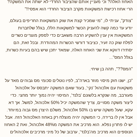
האחוז האלה? וכי מעניין אותם שהציבור החרדי לא ישתה את המשקה?
הרי אחוז רכישת המשקאות מקרב הציבור החרדי הוא אפסי!!"
"צודק", עניתי לו, "מי שמכיר קצת את שוק המשקאות החריפים בעולם,
יודע עד כמה קשה להעניק הכשר למשקאות הללו, בגלל שלחברות
המשקאות אין ענין להשקיע הרבה משאבים כדי לספק מוצרים כשרים
לפלח שוק כה זעיר, כציבור דורשי הכשרות המהודרת. ובכל זאת, הם
יסתירו דווקא את שני האחוז האלה, שמאד יתכן שיש בהם בעיות כשרות,
בגלל המס"...
"המס??", תהה בן שיחי.
"כן, ישנו חוק מיסוי מוזר בארה"ב, לפיו נוטלים סכומי מס גבוהים מאד על
משקאות עם אלכוהול 'נקי', בעוד שאם המשקה יתבסס על אלכוהול
מעורבב, מה שנקרא בלשונם 'בלנד', המיסוי יהיה נמוך יותר מחצי. כדי
ליצור משקה מסויים, צריך שהמשקה יכיל 50% אלכוהול, למשל. אך דא
עקא, שעל משקה שיש בו 50% אלכוהול, משלם היצרן מס גבוה במיוחד.
אבל אין לו ברירה, כי המשקה יהיה מוצלח רק באחוז האלכוהול הזה. אבל
יש לו פתרון נפלא. הוא מרכיב את המשקה מ48% אלכוהול, ואת 2 האחוז
הנוספים הוא מרכיב מה'בלנד', ערבוב של כל מיני מרכיבים אלכוהולים