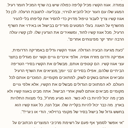
צמודה. אגוז הקשיו מכיל קליפה כפולה שיש בה שרף המכיל חומר רעיל.
המגע שלו עם העור יכול להביא לגירוי, ובבליעה- לתגובת הרעלה. לכן כל
אגוז קשיו צריך לעבור טיפול מדויק כדי להסיר את קליפתו בלי להגיר
מהשרף על האגוז. בעלי המטעים מורידים בבישול או באידוי את השרף
הרעיל, מכל אגוז קשיו לחוד, ומשאירים את הגרעין שלו. לכן קשיו עולה
הרבה יותר יקר מפיצוחים אחרים".
"כעת מגיעה הבעיה הגדולה. אגוזי הקשיו גדלים באמריקה הדרומית,
אפריקה ודרום מזרח אסיה. אלפי איכרים גויים וקשי יום מגדלים בחצר
עצי אגוז קשיו. הם קוטפים אותם, מבשלים את הקשיו בסירי הטריפה
הביתיים שלהם, אפילו בסירים 'בני יומן',מוציאים את השרף הרעיל
ומביאים אותם בשקים לשוק, למתווכים מקומיים, המוכרים אותם לכל
העולם. לא המתווכים הגדולים מבשלים את הקשיו, אלא אלפי גויים
מקומיים מביאים אותם לשוק אחרי הבישול. אתה מביט באגוז קשיו ולא
מבין מה יכול להיות בו לא כשר. הוא מגיע מחו"ל, בלי מצוות התלויות
בארץ. מה כבר יכול להיות בקלייה שלו. אבל הנה, כל אגוז קשיו הוא
בחשש גדול של בישול בסיר של מקומי ברזילאי, הודי או ניגרי!!".
"אי אפשר לסמוך אף פעם על רשימת מרכיבי המוצרים הכתובים על