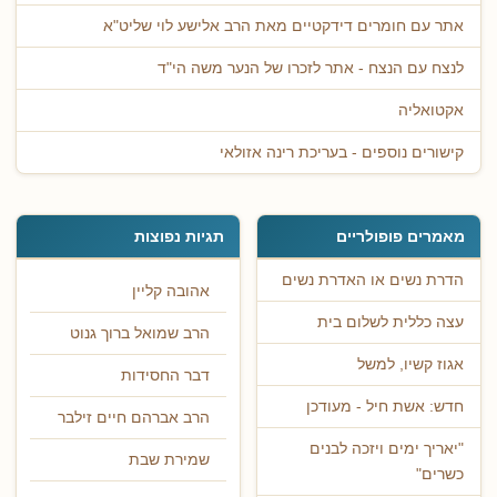
אתר עם חומרים דידקטיים מאת הרב אלישע לוי שליט"א
לנצח עם הנצח - אתר לזכרו של הנער משה הי"ד
אקטואליה
קישורים נוספים - בעריכת רינה אזולאי
מאמרים פופולריים
תגיות נפוצות
הדרת נשים או האדרת נשים
אהובה קליין
עצה כללית לשלום בית
הרב שמואל ברוך גנוט
אגוז קשיו, למשל
דבר החסידות
חדש: אשת חיל - מעודכן
הרב אברהם חיים זילבר
"יאריך ימים ויזכה לבנים
שמירת שבת
כשרים"