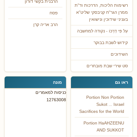
הרבנית בקשי דורון
רשימות הליכות, הדרכות וד"ת
ממרן הגר"ח קניבסקי שליט"א
פסח
בעניני שידוכין ונישואין
הרב אריה קרן
עַל פִּי דַרְכּוֹ - נקודה למחשבה
קידוש לשבת בבוקר
השידוכים
סט שירי שבת מובחרים
ראו גם
מונה
כניסות למאמרים
Portion Non Portion
12763008
Sukot ... Israel
Sacrifices for the World
Portion HaAHZEENU
AND SUKKOT