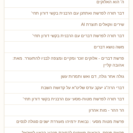
ה' הוא האלוקים
דבר תורה לפרשת ואתחנן עם הרבנית בקשי דורון תחי'
שירים ווקאלים תוצרת AI
דבר תורה לפרשת דברים עם הרבנית בקשי דורון תחי'
משה נושא דברים
פרשת דברים - אלוקים זוכר ומקיים ומצפה לבניו להתעורר. מאת:
אהובה קליין
גולה אחר גולה, דם ואש ותמרות עשן
דברי הרה"ג יעקב עדס שליט"א על קדושת השבת
דבר תורה לפרשת מטות-מסעי עם הרבנית בקשי דורון תחי'
הר ההר - מות אהרון
פרשת מטות מסעי : נבואת ירמיהו מעוררת ישנים סגולה לנסים
פרשת פנחס- הוראות משמים לבחירת מנהיג הראוי לישראל