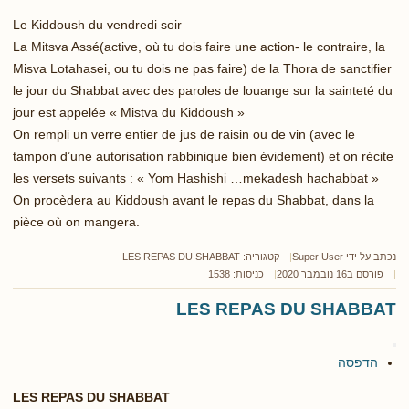
Le Kiddoush du vendredi soir
La Mitsva Assé(active, où tu dois faire une action- le contraire, la
Misva Lotahasei, ou tu dois ne pas faire) de la Thora de sanctifier
le jour du Shabbat avec des paroles de louange sur la sainteté du
jour est appelée « Mistva du Kiddoush »
On rempli un verre entier de jus de raisin ou de vin (avec le
tampon d’une autorisation rabbinique bien évidement) et on récite
les versets suivants : « Yom Hashishi …mekadesh hachabbat »
On procèdera au Kiddoush avant le repas du Shabbat, dans la
pièce où on mangera.
נכתב על ידי
Super User
קטגוריה:
LES REPAS DU SHABBAT
פורסם ב16 נובמבר 2020
כניסות: 1538
LES REPAS DU SHABBAT
הדפסה
LES REPAS DU SHABBAT