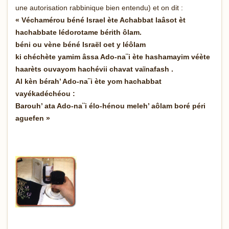
une autorisation rabbinique bien entendu) et on dit :
« Véchamérou béné Israel ète Achabbat laâsot èt
hachabbate lédorotame bérith ôlam.
béni ou vène béné Israël oet y léôlam
ki chéchète yamim âssa Ado-na¨i ète hashamayim véète
haarèts ouvayom hachévii chavat vaïnafash .
Al kèn bérah’ Ado-na¨i ète yom hachabbat
vayékadéchéou :
Barouh’ ata Ado-na¨i élo-hénou meleh’ aôlam boré péri
aguefen »