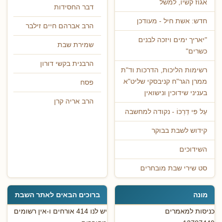
אגוז קשיו, למשל
דבר החסידות
חדש: אשת חיל - מעודכן
הרב אברהם חיים זילבר
"יאריך ימים ויזכה לבנים
שמירת שבת
כשרים"
הרבנית בקשי דורון
רשימות הליכות, הדרכות וד"ת
ממרן הגר"ח קניבסקי שליט"א
פסח
בעניני שידוכין ונישואין
הרב אריה קרן
עַל פִּי דַרְכּוֹ - נקודה למחשבה
קידוש לשבת בבוקר
השידוכים
סט שירי שבת מובחרים
מונה
ברוכים הבאים לאתר השבת
כניסות למאמרים
יש לנו 414 אורחים ו-אין רשומים