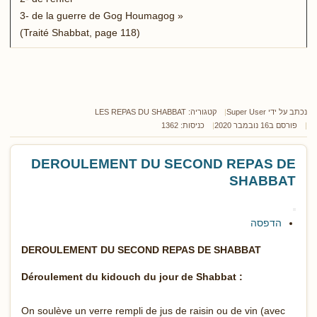
3- de la guerre de Gog Houmagog »
(Traité Shabbat, page 118)
נכתב על ידי
Super User
קטגוריה:
LES REPAS DU SHABBAT
פורסם ב16 נובמבר 2020
כניסות: 1362
DEROULEMENT DU SECOND REPAS DE
SHABBAT
הדפסה
DEROULEMENT DU SECOND REPAS DE SHABBAT
Déroulement du kidouch du jour de Shabbat :
On soulève un verre rempli de jus de raisin ou de vin (avec