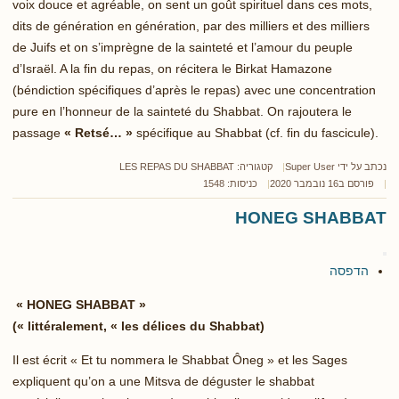
voix douce et agréable, on sent un goût spirituel dans ces mots,
dits de génération en génération, par des milliers et des milliers
de Juifs et on s’imprègne de la sainteté et l’amour du peuple
d’Israël. A la fin du repas, on récitera le Birkat Hamazone
(béndiction spécifiques d’après le repas) avec une concentration
pure en l’honneur de la sainteté du Shabbat. On rajoutera le
passage
« Retsé… »
spécifique au Shabbat (cf. fin du fascicule).
נכתב על ידי
Super User
קטגוריה:
LES REPAS DU SHABBAT
פורסם ב16 נובמבר 2020
כניסות: 1548
HONEG SHABBAT
הדפסה
« HONEG SHABBAT »
(littéralement, « les délices du Shabbat »)
Il est écrit « Et tu nommera le Shabbat Ôneg » et les Sages
expliquent qu’on a une Mitsva de déguster le shabbat