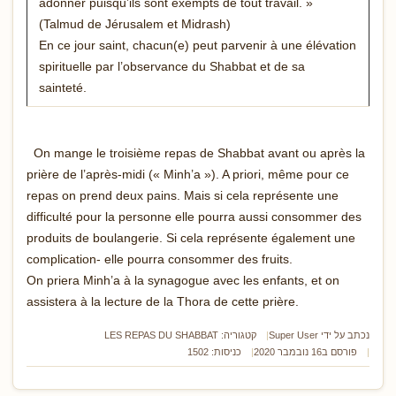
adonner puisqu’ils sont exempts de tout travail. »
(Talmud de Jérusalem et Midrash)
En ce jour saint, chacun(e) peut parvenir à une élévation
spirituelle par l’observance du Shabbat et de sa
sainteté.
On mange le troisième repas de Shabbat avant ou après la
prière de l’après-midi (« Minh’a »). A priori, même pour ce
repas on prend deux pains. Mais si cela représente une
difficulté pour la personne elle pourra aussi consommer des
produits de boulangerie. Si cela représente également une
complication- elle pourra consommer des fruits.
On priera Minh’a à la synagogue avec les enfants, et on
assistera à la lecture de la Thora de cette prière.
נכתב על ידי
Super User
קטגוריה:
LES REPAS DU SHABBAT
פורסם ב16 נובמבר 2020
כניסות: 1502