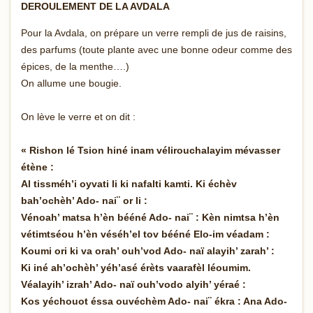
DEROULEMENT DE LA AVDALA
Pour la Avdala, on prépare un verre rempli de jus de raisins,
des parfums (toute plante avec une bonne odeur comme des
épices, de la menthe….)
On allume une bougie.
On lève le verre et on dit :
« Rishon lé Tsion hiné inam vélirouchalayim mévasser
étène :
Al tissméh’i oyvati li ki nafalti kamti. Ki échèv
bah’ochèh’ Ado- nai¨ or li :
Vénoah’ matsa h’èn bééné Ado- nai¨ : Kèn nimtsa h’èn
vétimtséou h’èn véséh’el tov bééné Elo-im véadam :
Koumi ori ki va orah’ ouh’vod Ado- naï alayih’ zarah’ :
Ki iné ah’ochèh’ yéh’asé érèts vaarafèl léoumim.
Véalayih’ izrah’ Ado- naï ouh’vodo alyih’ yéraé :
Kos yéchouot éssa ouvéchèm Ado- nai¨ ékra : Ana Ado-