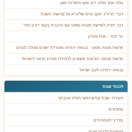
גולה אחר גולה, דם ואש ותמרות עשן
דברי הרה"ג יעקב עדס שליט"א על קדושת השבת
דבר תורה לפרשת מטות-מסעי עם הרבנית בקשי דורון תחי'
הר ההר - מות אהרון
פרשת מטות מסעי : נבואת ירמיהו מעוררת ישנים סגולה לנסים
פרשת פנחס- הוראות משמים לבחירת מנהיג הראוי לישראל
נבואת ירמיהו לעם ישראל
לכבוד שבת
חוברת: שבת קודש נפשי חולת אהבתך
מתכונים
מדריך למתחילים
סיפורים לכבוד שבת