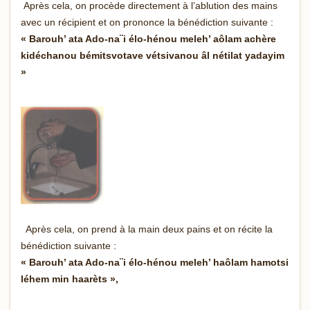
Après cela, on procède directement à l’ablution des mains
avec un récipient et on prononce la bénédiction suivante :
« Barouh’ ata Ado-na¨i élo-hénou meleh’ aôlam achère
kidéchanou bémitsvotave vétsivanou âl nétilat yadayim
»
Après cela, on prend à la main deux pains et on récite la
bénédiction suivante :
« Barouh’ ata Ado-na¨i élo-hénou meleh’ haôlam hamotsi
léhem min haarèts »,