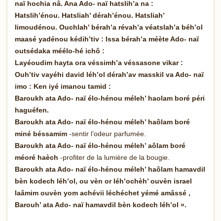
naï hochia nâ. Ana Ado- naï hatslih’a na :
Hatslih’énou. Hatsliah’ dérah’énou. Hatsliah’
limoudénou. Ouchlah’ bérah’a révah’a véatslah’a béh’ol
maasé yadénou kédih’tiv : Issa bérah’a méète Ado- naï
outsédaka méélo-hé ichô :
Layéoudim hayta ora véssimh’a véssasone vikar :
Ouh’tiv vayéhi david léh’ol dérah’av masskil va Ado- naï
imo : Ken iyé imanou tamid :
Baroukh ata Ado- naï élo-hénou méleh’ haolam boré péri
haguéfen.
Baroukh ata Ado- naï élo-hénou méleh’ haôlam boré
miné béssamim
-sentir l’odeur parfumée.
Baroukh ata Ado- naï élo-hénou méleh’ aôlam boré
méoré haèch
-profiter de la lumière de la bougie.
Baroukh ata Ado- naï élo-hénou méleh’ haôlam hamavdil
bèn kodech léh’ol, ou vèn or léh’ochèh’ ouvèn israel
laâmim ouvèn yom achévii léchéchet yémé amâssé ,
Barouh’ ata Ado- naï hamavdil bèn kodech léh’ol ».