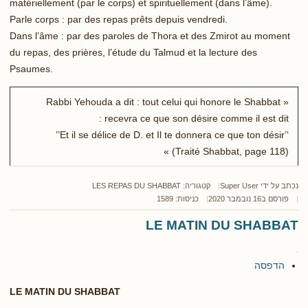
matériellement (par le corps) et spirituellement (dans l’âme).
Parle corps : par des repas prêts depuis vendredi.
Dans l’âme : par des paroles de Thora et des Zmirot au moment
du repas, des prières, l’étude du Talmud et la lecture des
Psaumes.
« Rabbi Yehouda a dit : tout celui qui honore le Shabbat
recevra ce que son désire comme il est dit :
‘’Et il se délice de D. et Il te donnera ce que ton désir’’
(Traité Shabbat, page 118) »
נכתב על ידי
Super User
קטגוריה:
LES REPAS DU SHABBAT
פורסם ב16 נובמבר 2020
כניסות: 1589
LE MATIN DU SHABBAT
הדפסה
LE MATIN DU SHABBAT