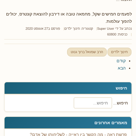
לפעמים חמישים שקל, מחמאה טובה או דירבון להוצאת קונטרס, יכולים
להפוך עולמות.
נכתב על ידי
Super User
קטגוריה:
חינוך ילדים
פורסם ב27 אוגוסט 2020
כניסות: 60800
חינוך ילדים
הרב שמואל ברוך גנוט
קודם
הבא
חיפוש
חיפוש...
מאמרים אחרונים
פרשת ראה - מה הקשר בין ראייה - לשליחותו של אדם?