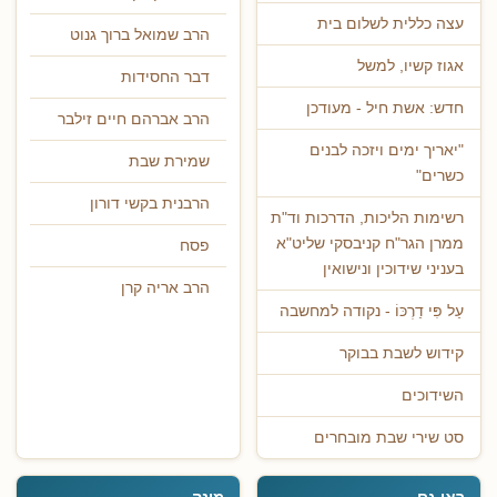
עצה כללית לשלום בית
הרב שמואל ברוך גנוט
אגוז קשיו, למשל
דבר החסידות
חדש: אשת חיל - מעודכן
הרב אברהם חיים זילבר
"יאריך ימים ויזכה לבנים
שמירת שבת
כשרים"
הרבנית בקשי דורון
רשימות הליכות, הדרכות וד"ת
ממרן הגר"ח קניבסקי שליט"א
פסח
בעניני שידוכין ונישואין
הרב אריה קרן
עַל פִּי דַרְכּוֹ - נקודה למחשבה
קידוש לשבת בבוקר
השידוכים
סט שירי שבת מובחרים
ראו גם
מונה