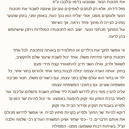
את תכונות הנער, שנטבעו בדמו ובלבבו ע"פ
מזל לידתו, אלא רק לנתבם לאפיקים טובים) שינסה לשבור את תכונות
הנער ולעוקרם ממנו, אולי יצליח הוא בכך כעת, באופן זמני, בזמן שהנער
מחויב לציית לו מתוך פחד ויראה, אך כשיוסר
עול המחנך מכתפי הנער, ישוב הוא לתכונותיו המולדות ויתכן שישתמש
בהן לרעה.
אי אפשר לחנך את הילדים או התלמידים באותה מתכונת. לכל אחד
תכונות ונתוני פתיחה משלו. אחד יכול לשבת שיעור שלם ולהקשיב,
לשאול ולדון, ואילו השני חייב להתאוורר קצת מידי פעם
בחוץ. אותה הערה עצמה יכולה לבנות בחור אחד ולהרוס בחור אחר. כל
ילד או בחור הוא עולם שלם בפני עצמו, עם כישורים משלו, תנאי סביבה
ומשפחה שונים. גם בתוככי המשפחה עצמה
עלינו להבין ממי ניתן לדרוש לשבת ליד שולחן השבת מ'שלום עליכם' ועד
לאחר ברכת המזון ומי זקוק להפוגה באמצע. מי יכול להיות 'שר הפנים'
ולסייע בעבודות הנקיון וסידור הבית ומי זקוק
דוקא להיות 'שר החוץ' ולסייע בקניות מחוץ לבית. אי אפשר לדרוש מכולם
את אותם הדברים, כי –כפי שחזר ושינן המשגיח הגה"צ רבי שלמה וולבה
זצ"ל, בשיחות רבות ששמענו ממנו- המסילת