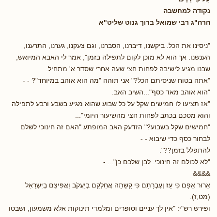
נקודה למחשבה
הרה"ג רבי שמואל ברוך גנוט שליט"א
"ניסינו את הכל. ביקשנו, דיברנו, הסברנו, וגם צעקנו, גערנו, התרענו,
הענשנו. אך הוא לא מוכן לקום לתפילה בזמן", אמר לי האבא המיואש,
שבנו מגיע לישיבה לפחות חצי שעה אחרי שסדר א' מתחיל.
"אתה בטוח שניסיתם הכל?" אני תוהה "מה הוא אוהב במיוחד"? - -
"הוא אוהב מאד כסף"...השיב האב.
"אז תציעו לו חמישים שקל על כל שבוע שהוא מגיע בשבע ורבע לתפילה
והוא מסכם בכתב לפחות חצי מהשיעור היומי"...
"חמישים שקל בשבוע?" הזדעק האב המופתע "האם זה חינוכי לשלם
לבחור כסף כדי שיבוא - -
להתפלל בזמן??".
"לא לכולם זה חינוכי. לבן שלכם כן"... -
&&&&
אָרוּר אַפָם כִּּי עָז וְעֶבְרָתָם כִּּי קָשָתָה אֲחַלְקֵם בְיַעֲקֹב וַאֲפִּיצֵם בְיִּשְרָאֵל
(מט,ז).
ופירש רש"י: "אין לך עניים וסופרים ומלמדי תינוקות אלא משמעון, ושבטו