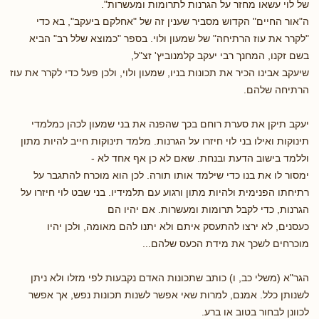
של לוי עשאו מחזר על הגרנות לתרומות ומעשרות".
ה"אור החיים" הקדוש מסביר שענין זה של "אחלקם ביעקב", בא כדי
"לקרר את עוז הרתיחה" של שמעון ולוי. בספר "כמוצא שלל רב" הביא
בשם זקנו, המחנך רבי יעקב קלמנוביץ' זצ"ל,
שיעקב אבינו הכיר את תכונות בניו, שמעון ולוי, ולכן פעל כדי לקרר את עוז
הרתיחה שלהם.
יעקב תיקן את סערת רוחם בכך שהפנה את בני שמעון לכהן כמלמדי
תינוקות ואילו בני לוי חיזרו על הגרנות. מלמד תינוקות חייב להיות מתון
וללמד בישוב הדעת ובנחת. שאם לא כן אף אחד לא -
ימסור לו את בנו כדי שילמד אותו תורה. לכן הוא מוכרח להתגבר על
רתיחתו הפנימית ולהיות מתון ורגוע עם תלמידיו. בני שבט לוי חיזרו על
הגרנות, כדי לקבל תרומות ומעשרות. אם יהיו הם
כעסנים, לא ירצו להתעסק איתם ולא יתנו להם מאומה, ולכן יהיו
מוכרחים לשכך את מידת הכעס שלהם...
הגר"א (משלי כב, ו) כותב שתכונות האדם נקבעות לפי מזלו ולא ניתן
לשנותן כלל. אמנם, למרות שאי אפשר לשנות תכונות נפש, אך אפשר
לכוונן לבחור בטוב או ברע.