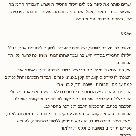
ישרים פותח את ספרו במילים "יסוד החסידות ושרש העבודה התמימה
הוא שיתברר ויתאמת אצל האדם מה חובתו בעולמו", חובתו הפרטית
שלו, בעולמו הפרטי והמיוחד שלו.
&&&&
מעשה בבן ישיבה כשרוני, שהוחלט להעבירו למקום לימודים אחר, בגלל
זילזולו התמידי בסדרי הישיבה ובכך שהתנהגותו משפיעה לרעה על יתר
הבחורים.
ואז, בסייעתא דשמיא, זיהיתי אצלו כשרון כתיבה נדיר. ניגשתי אליו
והצעתי לו שידפיס קונטרס קטן בענייני פורים. הבחור הסכים והחל לכתוב
כמה ענינים ו'חבורות'. ישבנו יחד, ליבנו את
הדברים והוא הוציא מתחת ידו קונטרס נפלא. ניגשתי אז לאחד מגדולי
הדור זצ"ל, סיפרתי לו שאותו בחור זקוק לעידוד רב וביקשתי בשבילו
הסכמה בכתב. ההסכמה הלבבית ניתנה בחפץ לב,
הבחור הדפיס את קונטרסו במאה עותקים, התגובות היו חמות ונפלאות,
ומאז, ועברו הרבה שנים, הוא לא מפסיק ללמוד בהתמדה, להוציא
ספרים תורניים משובחים וללמוד, ללמוד
וללמוד...