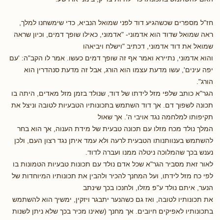
חז"ל מספרים שכשהגיע דוד לפני שמואל הנביא, כדי שימשחנו למלך,
ראה שמואל שדוד הוא אדמוני- "אדמוני, כאילו שופך דמים, וכיון שראה
שמואל את דוד אדמוני, דכתיב "וישלח ויביאהו
והוא אדמוני, נתיירא ואמר אף זה שופך דמים כעשו. אמר לו הקב"ה: 'עם
יפה עינים', עשו מדעת עצמו הוא הורג, אבל זה מדעת סנהדרין הוא
הורג".
הגר"א כותב שלפי מזל לידתו של דוד, שנולד בזמן מזל מאדים, היתה בו
תכונה לשפוך דם. אך דוד השתמש בתכונותיו הטבעיות לטובה וניצל את
תקיפותו למלחמה נגד אויבי ה'. אך שאול
המלך נולד מכח מזלו עם תכונה טבעית של מידת הענוה, אך הוא בחר
להשתמש בענוותנותו הטבעית לרעה ולא עמד איתן נגד רצון העם, ולכן
נענש בכך שהמלוכה ניטלה ממנו ועברה לדוד.
לאור זאת מסביר הגר"א שכל אדם נולד עם תכונות טבעיות הטמונות בו
לפי כח מזל לידתו, ועל המחנך להכיר ולהבין את תכונותיו המיוחדות של
הנער, איתם נולד ע"פ מזלו, ולחנכו בכך שינתב
את תכונותיו לטובה, ואז גם כשהנער יתבגר ויזקין, ימשיך הוא להשתמש
בתכונותיו לאפיקים חיובים. אך מחנך (שאינו מכיר בכך שלא ניתן לשנות