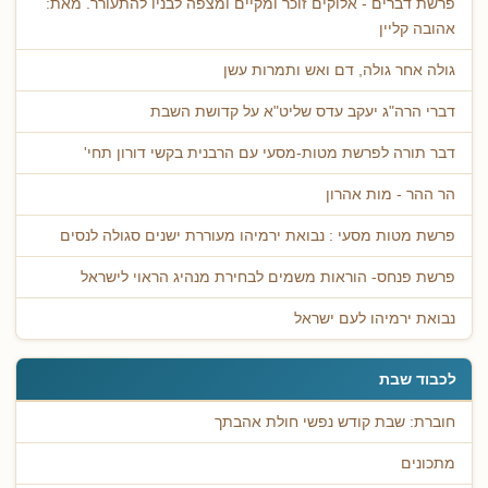
פרשת דברים - אלוקים זוכר ומקיים ומצפה לבניו להתעורר. מאת:
אהובה קליין
גולה אחר גולה, דם ואש ותמרות עשן
דברי הרה"ג יעקב עדס שליט"א על קדושת השבת
דבר תורה לפרשת מטות-מסעי עם הרבנית בקשי דורון תחי'
הר ההר - מות אהרון
פרשת מטות מסעי : נבואת ירמיהו מעוררת ישנים סגולה לנסים
פרשת פנחס- הוראות משמים לבחירת מנהיג הראוי לישראל
נבואת ירמיהו לעם ישראל
לכבוד שבת
חוברת: שבת קודש נפשי חולת אהבתך
מתכונים