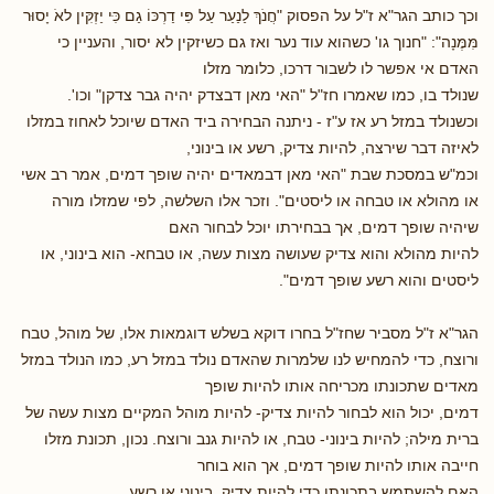
וכך כותב הגר"א ז"ל על הפסוק "חֲנֹךְ לַנַעַר עַל פִּי דַרְכּוֹ גַם כִּּי יַזְקִּין לאֹ יָסוּר
מִּמֶּנָה": "חנוך גו' כשהוא עוד נער ואז גם כשיזקין לא יסור, והעניין כי
האדם אי אפשר לו לשבור דרכו, כלומר מזלו
שנולד בו, כמו שאמרו חז"ל "האי מאן דבצדק יהיה גבר צדקן" וכו'.
וכשנולד במזל רע אז ע"ז - ניתנה הבחירה ביד האדם שיוכל לאחוז במזלו
לאיזה דבר שירצה, להיות צדיק, רשע או בינוני,
וכמ"ש במסכת שבת "האי מאן דבמאדים יהיה שופך דמים, אמר רב אשי
או מהולא או טבחה או ליסטים". וזכר אלו השלשה, לפי שמזלו מורה
שיהיה שופך דמים, אך בבחירתו יוכל לבחור האם
להיות מהולא והוא צדיק שעושה מצות עשה, או טבחא- הוא בינוני, או
ליסטים והוא רשע שופך דמים".
הגר"א ז"ל מסביר שחז"ל בחרו דוקא בשלש דוגמאות אלו, של מוהל, טבח
ורוצח, כדי להמחיש לנו שלמרות שהאדם נולד במזל רע, כמו הנולד במזל
מאדים שתכונתו מכריחה אותו להיות שופך
דמים, יכול הוא לבחור להיות צדיק- להיות מוהל המקיים מצות עשה של
ברית מילה; להיות בינוני- טבח, או להיות גנב ורוצח. נכון, תכונת מזלו
חייבה אותו להיות שופך דמים, אך הוא בוחר
האם להשתמש בתכונתו כדי להיות צדיק, בינוני או רשע.