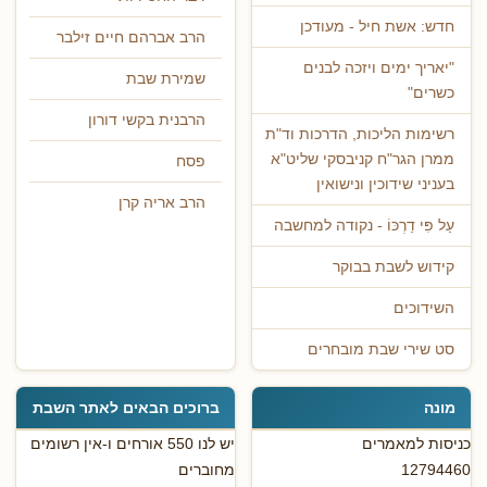
חדש: אשת חיל - מעודכן
הרב אברהם חיים זילבר
"יאריך ימים ויזכה לבנים
שמירת שבת
כשרים"
הרבנית בקשי דורון
רשימות הליכות, הדרכות וד"ת
ממרן הגר"ח קניבסקי שליט"א
פסח
בעניני שידוכין ונישואין
הרב אריה קרן
עַל פִּי דַרְכּוֹ - נקודה למחשבה
קידוש לשבת בבוקר
השידוכים
סט שירי שבת מובחרים
מונה
ברוכים הבאים לאתר השבת
כניסות למאמרים
יש לנו 550 אורחים ו-אין רשומים
12794460
מחוברים