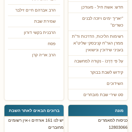
חדש: אשת חיל - מעודכן
הרב אברהם חיים זילבר
"יאריך ימים ויזכה לבנים
שמירת שבת
כשרים"
הרבנית בקשי דורון
רשימות הליכות, הדרכות וד"ת
ממרן הגר"ח קניבסקי שליט"א
פסח
בעניני שידוכין ונישואין
הרב אריה קרן
עַל פִּי דַרְכּוֹ - נקודה למחשבה
קידוש לשבת בבוקר
השידוכים
סט שירי שבת מובחרים
מונה
ברוכים הבאים לאתר השבת
כניסות למאמרים
יש לנו 161 אורחים ו-אין רשומים
12803066
מחוברים