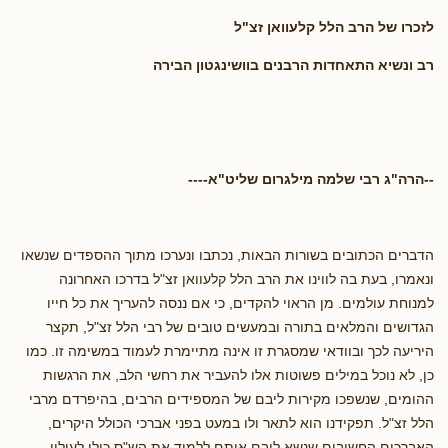
לזכרו של הרב הלל קלעוואן זצ"ל
רב ונשיא התאחדות הרבנים בוושינגטון הבירה
--הרה"ג רבי שלמה מילגרום שליט"א----
הדברים הכתובים בשורות הבאות, נכתבו ונערכו מתוך ההספדים שנשאו
ונאמרו, בעת בה לווינו את הרב הלל קלעוואן זצ"ל בדרכו האחרונה
למנוחת עולמים. מן הראוי להקדים, כי אם ננסה להעריך את כל חייו
הגדושים והמלאים בתורה ובמעשים טובים של רבי הלל זצ"ל, תקצר
היריעה לכך ובוודאי שמסגרת זו אינה מתיימרת לעמוד במשימה זו. כמו
כן, לא נוכל במילים פשוטות אלו להעביר את רחשי הלב, את הרגשות
ההומים, שנשפכו מקירות ליבם של המספידים הרבים, בהיפרדם מרבי
הלל זצ"ל. תפקידנו הוא לתאר ולו במעט בפני אברכי הכולל היקרים,
האברכים החשובים שנשא ליבם אותם ללמוד את הש"ס כולו לעילוי