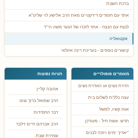
ברכת השבת
אתר עם חומרים דידקטיים מאת הרב אלישע לוי שליט"א
לנצח עם הנצח - אתר לזכרו של הנער משה הי"ד
אקטואליה
קישורים נוספים - בעריכת רינה אזולאי
מאמרים פופולריים
תגיות נפוצות
הדרת נשים או האדרת נשים
אהובה קליין
עצה כללית לשלום בית
הרב שמואל ברוך גנוט
אגוז קשיו, למשל
דבר החסידות
חדש: אשת חיל - מעודכן
הרב אברהם חיים זילבר
"יאריך ימים ויזכה לבנים
שמירת שבת