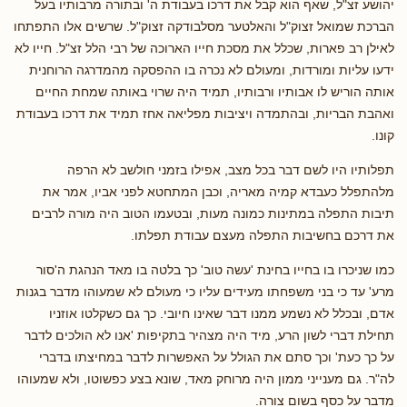
יהושע זצ"ל, שאף הוא קבל את דרכו בעבודת ה' ובתורה מרבותיו בעל
הברכת שמואל זצוק"ל והאלטער מסלבודקה זצוק"ל. שרשים אלו התפתחו
לאילן רב פארות, שכלל את מסכת חייו הארוכה של רבי הלל זצ"ל. חייו לא
ידעו עליות ומורדות, ומעולם לא נכרה בו ההפסקה מהמדרגה הרוחנית
אותה הוריש לו אבותיו ורבותיו, תמיד היה שרוי באותה שמחת החיים
ואהבת הבריות, ובהתמדה ויציבות מפליאה אחז תמיד את דרכו בעבודת
קונו.
תפלותיו היו לשם דבר בכל מצב, אפילו בזמני חולשב לא הרפה
מלהתפלל כעבדא קמיה מאריה, וכבן המתחטא לפני אביו, אמר את
תיבות התפלה במתינות כמונה מעות, ובטעמו הטוב היה מורה לרבים
את דרכם בחשיבות התפלה מעצם עבודת תפלתו.
כמו שניכרו בו בחייו בחינת 'עשה טוב' כך בלטה בו מאד הנהגת ה'סור
מרע' עד כי בני משפחתו מעידים עליו כי מעולם לא שמעוהו מדבר בגנות
אדם, ובכלל לא נשמע ממנו דבר שאינו חיובי. כך גם כשקלטו אוזניו
תחילת דברי לשון הרע, מיד היה מצהיר בתקיפות 'אנו לא הולכים לדבר
על כך כעת' וכך סתם את הגולל על האפשרות לדבר במחיצתו בדברי
לה"ר. גם מענייני ממון היה מרוחק מאד, שונא בצע כפשוטו, ולא שמעוהו
מדבר על כסף בשום צורה.