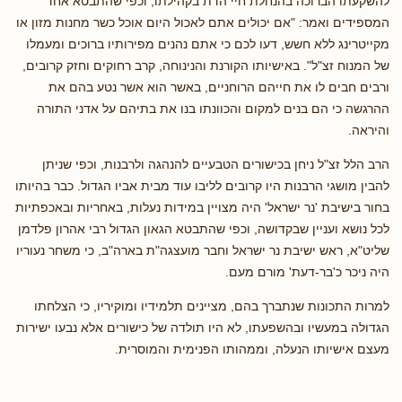
להשקעתו הברוכה בהנחלת חיי הדת בקהילתו, וכפי שהתבטא אחד
המספידים ואמר: "אם יכולים אתם לאכול היום אוכל כשר מחנות מזון או
מקייטרינג ללא חשש, דעו לכם כי אתם נהנים מפירותיו ברוכים ומעמלו
של המנוח זצ"ל". באישיותו הקורנת והנינוחה, קרב רחוקים וחזק קרובים,
ורבים חבים לו את חייהם הרוחניים, באשר הוא אשר נטע בהם את
ההרגשה כי הם בנים למקום והכוונתו בנו את בתיהם על אדני התורה
והיראה.
הרב הלל זצ"ל ניחן בכישורים הטבעיים להנהגה ולרבנות, וכפי שניתן
להבין מושגי הרבנות היו קרובים לליבו עוד מבית אביו הגדול. כבר בהיותו
בחור בישיבת 'נר ישראל' היה מצויין במידות נעלות, באחריות ובאכפתיות
לכל נושא ועניין שבקדושה, וכפי שהתבטא הגאון הגדול רבי אהרון פלדמן
שליט"א, ראש ישיבת נר ישראל וחבר מועצגה"ת בארה"ב, כי משחר נעוריו
היה ניכר כ'בר-דעת' מורם מעם.
למרות התכונות שנתברך בהם, מציינים תלמידיו ומוקיריו, כי הצלחתו
הגדולה במעשיו ובהשפעתו, לא היו תולדה של כישורים אלא נבעו ישירות
מעצם אישיותו הנעלה, וממהותו הפנימית והמוסרית.