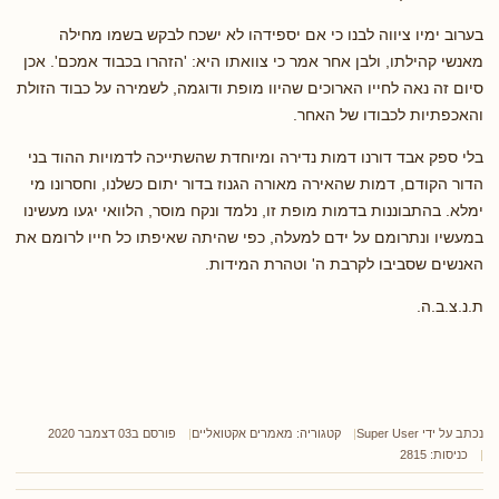
בערוב ימיו ציווה לבנו כי אם יספידהו לא ישכח לבקש בשמו מחילה
מאנשי קהילתו, ולבן אחר אמר כי צוואתו היא: 'הזהרו בכבוד אמכם'. אכן
סיום זה נאה לחייו הארוכים שהיוו מופת ודוגמה, לשמירה על כבוד הזולת
והאכפתיות לכבודו של האחר.
בלי ספק אבד דורנו דמות נדירה ומיוחדת שהשתייכה לדמויות ההוד בני
הדור הקודם, דמות שהאירה מאורה הגנוז בדור יתום כשלנו, וחסרונו מי
ימלא. בהתבוננות בדמות מופת זו, נלמד ונקח מוסר, הלוואי יגעו מעשינו
במעשיו ונתרומם על ידם למעלה, כפי שהיתה שאיפתו כל חייו לרומם את
האנשים שסביבו לקרבת ה' וטהרת המידות.
ת.נ.צ.ב.ה.
נכתב על ידי
Super User
קטגוריה:
מאמרים אקטואליים
פורסם ב03 דצמבר 2020
כניסות: 2815