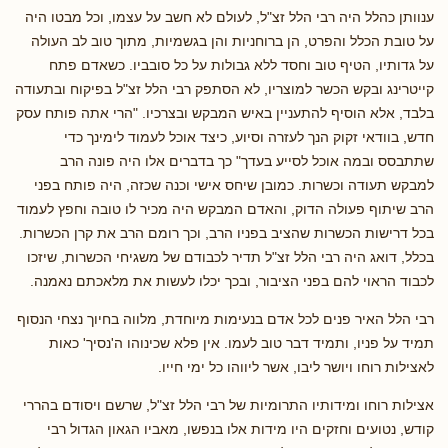
ענוותן כהלל היה רבי הלל זצ"ל, לעולם לא חשב על עצמו, וכל מבטו היה
על טובת הכלל והפרט, הן ברוחניות והן בגשמיות, מתוך טוב לב העולה
על גדותיו, הטיף טוב וחסד ללא גבולות על כל סובביו. כשאדם פתח
קייטרינג ובקש הכשר למוצריו, לא הסתפק רבי הלל זצ"ל בפיקוח ובתעודה
בלבד, אלא הוסיף להתעניין באיש המבקש ובצרכיו. "הרי אתה פותח עסק
חדש, בוודאי זקוק הנך לעזרה וסיוע, כיצד אוכל לעמוד לימינך כדי
שתתבסס ובמה אוכל לסייע בעדך" כך בדברים אלו היה פונה הרב
למבקש תעודה וכשרות. כמובן שיחס אישי וכנה שכזה, היה פותח בפני
הרב שיתוף פעולה הדוק, והאדם המבקש היה מכיר לו טובה וחפץ לעמוד
בכל דרישות הכשרות שהציב בפניו הרב, וכך רומם הרב את קרן הכשרות.
בכלל, דואג היה רבי הלל זצ"ל תדיר לכבודם של משגיחי הכשרות, שיזכו
לכבוד הראוי להם בפני הציבור, ובכך יכלו לעשות את מלאכתם נאמנה.
רבי הלל האיר פנים לכל אדם בנעימות מיוחדת, מלווה בחיוך נצחי הנסוף
תמיד על פניו, ותמיד דבר טוב לעמו. אין פלא שכינוהו ה'נסיך' כאות
לאצילות רוחו ויושר ליבו, אשר ליווהו כל ימי חייו.
אצילות רוחו ומידותיו התרומיות של רבי הלל זצ"ל, שרשם ויסודם בהררי
קודש, נטועים וחזקים היו מידות אלו בנפשו, מאביו הגאון הגדול רבי