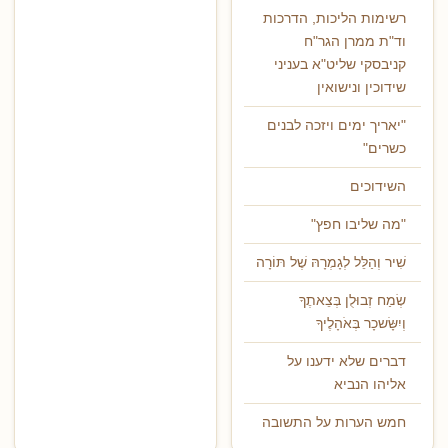
רשימות הליכות, הדרכות
וד"ת ממרן הגר"ח
קניבסקי שליט"א בעניני
שידוכין ונישואין
"יאריך ימים ויזכה לבנים
כשרים"
השידוכים
"מה שליבו חפץ"
שִׁיר וְהַלֵּל לְגָמְרָהּ שֶׁל תּוֹרָה
שְׂמַח זְבוּלֻן בְּצֵאתֶךָ
וְיִשָּׂשכָר בְּאֹהָלֶיךָ
דברים שלא ידענו על
אליהו הנביא
חמש הערות על התשובה