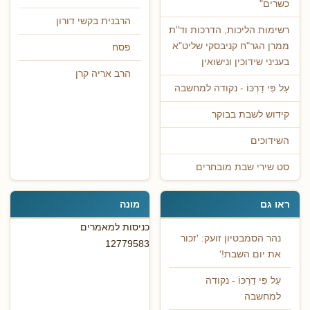
כשרים"
הרבנית בקשי דורון
רשימות הליכות, הדרכות וד"ת
ממרן הגר"ח קניבסקי שליט"א
פסח
בעניני שידוכין ונישואין
הרב אריה קרן
עַל פִּי דַרְכּוֹ - נקודה למחשבה
קידוש לשבת בבוקר
השידוכים
סט שירי שבת מובחרים
ראו גם
מונה
כניסות למאמרים
נהר הסמבטיון זועק: 'זכור
12779583
את יום השבת!'
עַל פִּי דַרְכּוֹ - נקודה
למחשבה