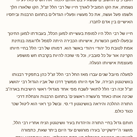
נשמתו, את הקו המוביל לאורך חייו של רבי הלל זצ"ל, הקו שלאורו הלך
ולשמו פעל ועשה, את כל מעשיו ופעליו הגדולים בתחום הרבנות וביחסיו
האישיים בין אדם לחברו.
חייו של רבי הלל היו למופת בעשייתו למען הכלל, בעבודתו למען החינוך
ובפעלו למען הכשרות, אישיותו הכבירה היתה לסמל ולדוגמה בנתינת
אמת לטובת כל יהודי ויהודי באשר הוא. דמותו של רבי הלל בחיי חיותו
הקרינה אור על כל סובביו, וכל מי שזכה להיות בקרבתו חש מושפע
מעוצמת אישיותו הנעלה.
למעלה מיובל שנים עברו מאז החל רבי הלל זצ"ל כהן בתפקיד רבנותו
בוושינגטון הבירה, על אף היותו ממשיך דרכו של אביו הגדול רבי יהושע
זצ"ל זכה רבי הלל לתואר לשבח מפי אחד מגדולי ראשי הישיבות בארה"ב
שכינה אותו כאחד מ'עשרה ראשונים' בתחום הרבנות והנחלת דרכי
התורה ההלכה והיראה בוושינגטון די.סי. ובשל כך ראוי הוא ליטול שכר
כנגד כולם.
חותם גדול בחיי התורה והיהדות בעיר וושינגטון הניח אחריו רבי הלל,
מושגי ה'יידשקייט' בעירו מורגשים עד היום ביתר שאת, כתמורה