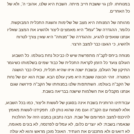
במנוחתו. לכן גוי ששבת חייב מיתה. השבת היא שלנו, אהובי ה', ולא של
כל האחרים.
מהותה של המנוחה היא מצב של שלימות והשגת התכלית המבוקשת.
כלומר, ההגדרה של "עמל" היא מאמצים ליצור ולהשיג את המצב שאליו
אנחנו שואפים להגיע, וההגדרה של "מנוחה" היא שאין צורך לטרוח
ולהשיג, כי הגענו כבר למצב הרצוי.
מנוחה ביחס לקב"ה מתפרשת שיש לו כביכול נחת בעולמו. כל השבוע
העולם צועד כל הזמן לקראת התכלית של כבוד שמים בשלמותו כשיגמר
התיקון של העולם, ובשבת ישנה איזו שהיא תכלית, כאילו כבר הושגה
המטרה. זוהי הכוונה ששבת היא מעין עולם הבא. שבת הוא יום של נחת
של הקב"ה בעולמו. השתתפות שלנו במנוחתו של הקב"ה פירושה שגם
אנחנו מקבלים את השלמות שישנה בבריאה בשבת.
עבודתינו הרוחנית בשבת אינה בסגנון של לעשות וליצור, כמו בכל השבוע,
אלא לשמוח עם הקב"ה ועם מה שהוא נותן לנו. תפקידנו לעשות מאמץ
להיכנס למצב המרומם של שבת. הבה נתבונן במבט הזה על ההלכות
שנאמרו בשבת: לא יוצרים כלום, לא עמלים לפרנסה, לא בונים מאומה,
לא דואגים ולא מתכננים את העתיד. האוכל מוכן מראש והוא לא עולה