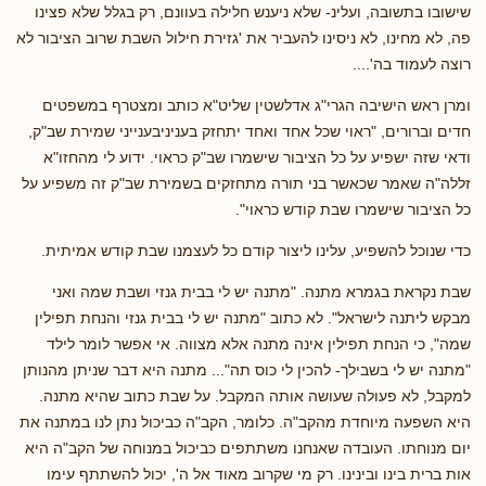
שישובו בתשובה, ועלינ- שלא ניענש חלילה בעוונם, רק בגלל שלא פצינו
פה, לא מחינו, לא ניסינו להעביר את 'גזירת חילול השבת שרוב הציבור לא
רוצה לעמוד בה'....
ומרן ראש הישיבה הגרי"ג אדלשטין שליט"א כותב ומצטרף במשפטים
חדים וברורים, "ראוי שכל אחד ואחד יתחזק בעניניבענייני שמירת שב"ק,
ודאי שזה ישפיע על כל הציבור שישמרו שב"ק כראוי. ידוע לי מהחזו"א
זללה"ה שאמר שכאשר בני תורה מתחזקים בשמירת שב"ק זה משפיע על
כל הציבור שישמרו שבת קודש כראוי".
כדי שנוכל להשפיע, עלינו ליצור קודם כל לעצמנו שבת קודש אמיתית.
שבת נקראת בגמרא מתנה. "מתנה יש לי בבית גנזי ושבת שמה ואני
מבקש ליתנה לישראל". לא כתוב "מתנה יש לי בבית גנזי והנחת תפילין
שמה", כי הנחת תפילין אינה מתנה אלא מצווה. אי אפשר לומר לילד
"מתנה יש לי בשבילך- להכין לי כוס תה"... מתנה היא דבר שניתן מהנותן
למקבל, לא פעולה שעושה אותה המקבל. על שבת כתוב שהיא מתנה.
היא השפעה מיוחדת מהקב"ה. כלומר, הקב"ה כביכול נתן לנו במתנה את
יום מנוחתו. העובדה שאנחנו משתתפים כביכול במנוחה של הקב"ה היא
אות ברית בינו ובינינו. רק מי שקרוב מאוד אל ה', יכול להשתתף עימו