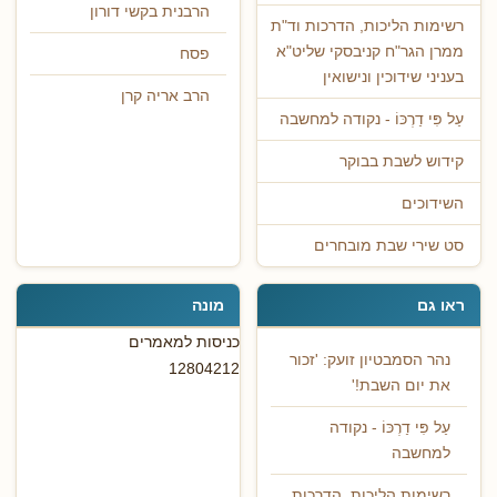
הרבנית בקשי דורון
רשימות הליכות, הדרכות וד"ת
ממרן הגר"ח קניבסקי שליט"א
פסח
בעניני שידוכין ונישואין
הרב אריה קרן
עַל פִּי דַרְכּוֹ - נקודה למחשבה
קידוש לשבת בבוקר
השידוכים
סט שירי שבת מובחרים
ראו גם
מונה
כניסות למאמרים
נהר הסמבטיון זועק: 'זכור
12804212
את יום השבת!'
עַל פִּי דַרְכּוֹ - נקודה
למחשבה
רשימות הליכות, הדרכות