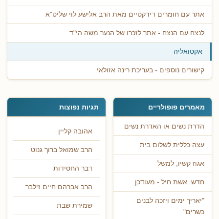
אתר עם חומרים דידקטיים מאת הרב אלישע לוי שליט"א
לנצח עם הנצח - אתר לזכרו של הנער משה הי"ד
אקטואליה
קישורים נוספים - בעריכת רינה אזולאי
מאמרים פופולריים
תגיות נפוצות
הדרת נשים או האדרת נשים
אהובה קליין
עצה כללית לשלום בית
הרב שמואל ברוך גנוט
אגוז קשיו, למשל
דבר החסידות
חדש: אשת חיל - מעודכן
הרב אברהם חיים זילבר
"יאריך ימים ויזכה לבנים
שמירת שבת
כשרים"