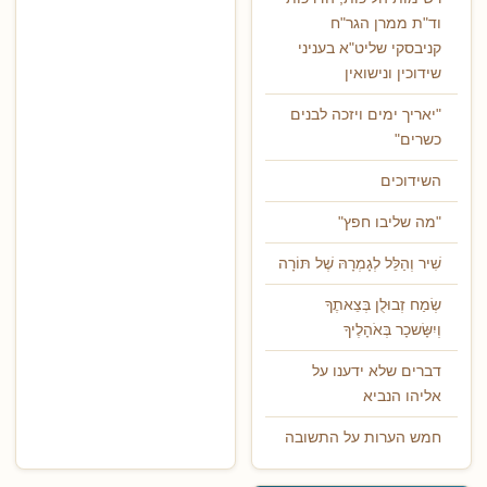
וד"ת ממרן הגר"ח
קניבסקי שליט"א בעניני
שידוכין ונישואין
"יאריך ימים ויזכה לבנים
כשרים"
השידוכים
"מה שליבו חפץ"
שִׁיר וְהַלֵּל לְגָמְרָהּ שֶׁל תּוֹרָה
שְׂמַח זְבוּלֻן בְּצֵאתֶךָ
וְיִשָּׂשכָר בְּאֹהָלֶיךָ
דברים שלא ידענו על
אליהו הנביא
חמש הערות על התשובה