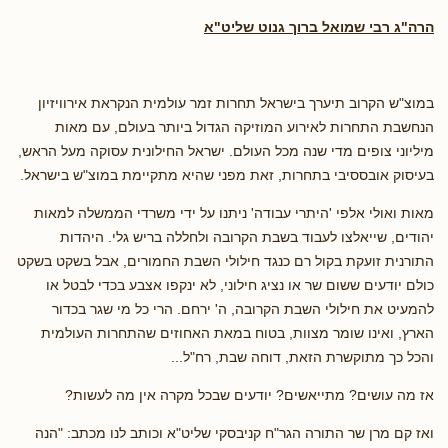
הרה"ג רבי שמואל ברוך גנוט שליט"א
במוצ"ש הקרוב תיערך בישראל תחרות זמר עולמית הנקראת אירוויזיון
הנחשבת התחרות לאירוע המוזיקה הגדול ביותר בעולם, עם מאות
מיליוני צופים מדי שנה מכל העולם. ישראל החילונית עסוקה מעל הראש,
בעיסוק אובססיבי בתחרות, זאת מפני שהיא מתקיימת במוצ"ש בישראל.
מאות ואולי אלפי 'היתרי עבודה' ניתנו על ידי משרדי הממשלה למאות
יהודים, שייאלצו לעבוד בשבת הקרובה ולחללה בריש גלי. היהדות
התורנית זועקת בקול רם כנגד חילולי השבת החמורים, אבל בשקט בשקט
כולם יודעים ששום שר או נציג חילוני, לא ינקפו אצבע בכדי לבטל או
להמעיט את חילולי השבת הקרובה, ה' ירחם. הרי כל מי שגר בכדור
הארץ, ואינו שומר מצוות, בטוח במאת האחוזים שהתחרות העולמית
והכל כך מתוקשרת הזאת, דוחה שבת, רח"ל...
אז מה עושים? מתייאשים? יודעים שבכל מקרה אין מה לעשות?
ואז קם מרן שר התורה הגר"ח קניבסקי שליט"א וכותב לנו מכתב: "הנה