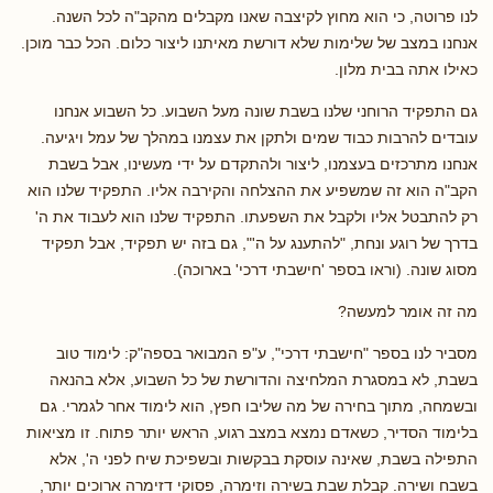
לנו פרוטה, כי הוא מחוץ לקיצבה שאנו מקבלים מהקב"ה לכל השנה.
אנחנו במצב של שלימות שלא דורשת מאיתנו ליצור כלום. הכל כבר מוכן.
כאילו אתה בבית מלון.
גם התפקיד הרוחני שלנו בשבת שונה מעל השבוע. כל השבוע אנחנו
עובדים להרבות כבוד שמים ולתקן את עצמנו במהלך של עמל ויגיעה.
אנחנו מתרכזים בעצמנו, ליצור ולהתקדם על ידי מעשינו, אבל בשבת
הקב"ה הוא זה שמשפיע את ההצלחה והקירבה אליו. התפקיד שלנו הוא
רק להתבטל אליו ולקבל את השפעתו. התפקיד שלנו הוא לעבוד את ה'
בדרך של רוגע ונחת, "להתענג על ה'", גם בזה יש תפקיד, אבל תפקיד
מסוג שונה. (וראו בספר 'חישבתי דרכי' בארוכה).
מה זה אומר למעשה?
מסביר לנו בספר "חישבתי דרכי", ע"פ המבואר בספה"ק: לימוד טוב
בשבת, לא במסגרת המלחיצה והדורשת של כל השבוע, אלא בהנאה
ובשמחה, מתוך בחירה של מה שליבו חפץ, הוא לימוד אחר לגמרי. גם
בלימוד הסדיר, כשאדם נמצא במצב רגוע, הראש יותר פתוח. זו מציאות
התפילה בשבת, שאינה עוסקת בבקשות ובשפיכת שיח לפני ה', אלא
בשבח ושירה. קבלת שבת בשירה וזימרה, פסוקי דזימרה ארוכים יותר,