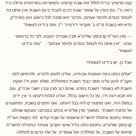
קמו מרשיעי ברית לחלל את שבת קדשינו ותפארתנו בפרהסיא גדולה ביד
רמה ה"י, גם כופין על שומרי שבת רבים לעבוד ביום השבת ואין אתנו כח
לעמוד כנגדם ולהפר עצתם, והדבר הוא סכנה לכל הישוב כאן בארה"ק,
כדאיתא בשבת קי"ט ב' מקראי דירמיה' י"ז, ומה בידינו לעשות".
--- מרן הגר"ח קניבסקי שליט"א מבין שבדרך הטבע, לפי כל ברומטר
טבעי, "אין אתנו כח לעמוד כנגדם ולהפר עצתם"... "ומה בידינו
לעשות"...
אבל כן, יש בידינו לעשות!!
"אולם כוחנו בפה אומנות אבותינו, ועלינו לזעוק ולהריע, ולהתחנן לפני
הקב"ה להגן עלינו מפני כבוד השבת המחוללת, ושלא יפגע ח"ו זעקת
השבת לא בשומרי השבת בפרט, שהם רוב מנין ובנין יושבי ארה"ק, וגם
לא תבא רעה ח"ו, על כל הישוב בכלל, ועלינו לגלות דעתנו כי אין ידינו
במעל הזה, ואנו מתנגדים לזה בכל דעתנו, ואנו חפצים בשבת, ומתענגים
על מתנת השבת", ממשיך מרן שליט"א וכותב במכתבו ומבקש שכולנו
כאחד נתכנס ונתפלל להשי"ת שישמור על שבת קודש. לפי בקשת הגר"ח
קניבסקי שליט"א, נתכנס כולנו בליל שישי הקרוב ונעתיר בתפילה להשי"ת
שיחוס על השבת, על מחלליה ועל שומריה. על אלו הרוצים לחחלה-