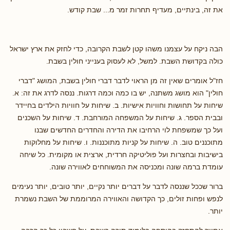
את זה, בינתיים, מעדיף תחרות זמר מ... שבת קודש.
הבה ניקח על עצמנו משהו קטן לשבת הקרובה, כדי לחזק את ארץ ישראל
כולה בקדושת השבת. למשל, לא לעסוק בענייני חולין בשבת.
חז"ל אומרים שאין זה מן הראוי לדבר דברי חולין בשבת, המושג "דברי
חולין" הוא מושג משתנה, יש בו כמה וכמה דרגות. ננסה לדרג את זה: א.
שיחות על תחושות וחוויות אישיות. ב. שיחות על חוויות הילדים בחיידר
ובבית הספר. ג. שיחות על המשפחה המורחבת. ד. שיחות על השכנים
ועל כך שמשפחת לוי הרחיבו את הדירה והחדרים החדשים שבנו
מתוכננים טוב. ה. שיחות על קניות מתוכננות. ו. שיחות על מחלוקות
בישיבות ובחצרות ועל פוליטיקה חרדית, ארצית או מקומית. כל שיחה
עומדת ברמה שונה ומכניסה את המשוחחים לאווירה שונה.
ברור שככל שננסה לדבר על דברים יותר נקיים, יותר טובים, יותר נעימים
לנפש ופחות זולים, כך הקדושה והאווירה המרוממת של השבת נשמרת
יותר.