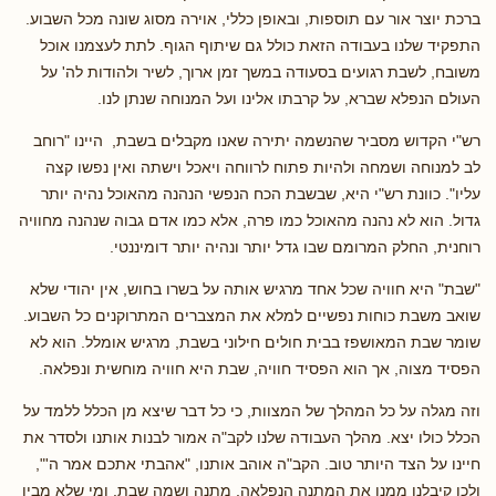
ברכת יוצר אור עם תוספות, ובאופן כללי, אוירה מסוג שונה מכל השבוע.
התפקיד שלנו בעבודה הזאת כולל גם שיתוף הגוף. לתת לעצמנו אוכל
משובח, לשבת רגועים בסעודה במשך זמן ארוך, לשיר ולהודות לה' על
העולם הנפלא שברא, על קרבתו אלינו ועל המנוחה שנתן לנו.
רש"י הקדוש מסביר שהנשמה יתירה שאנו מקבלים בשבת, היינו "רוחב
לב למנוחה ושמחה ולהיות פתוח לרווחה ויאכל וישתה ואין נפשו קצה
עליו". כוונת רש"י היא, שבשבת הכח הנפשי הנהנה מהאוכל נהיה יותר
גדול. הוא לא נהנה מהאוכל כמו פרה, אלא כמו אדם גבוה שנהנה מחוויה
רוחנית, החלק המרומם שבו גדל יותר ונהיה יותר דומיננטי.
"שבת" היא חוויה שכל אחד מרגיש אותה על בשרו בחוש, אין יהודי שלא
שואב משבת כוחות נפשיים למלא את המצברים המתרוקנים כל השבוע.
שומר שבת המאושפז בבית חולים חילוני בשבת, מרגיש אומלל. הוא לא
הפסיד מצוה, אך הוא הפסיד חוויה, שבת היא חוויה מוחשית ונפלאה.
וזה מגלה על כל המהלך של המצוות, כי כל דבר שיצא מן הכלל ללמד על
הכלל כולו יצא. מהלך העבודה שלנו לקב"ה אמור לבנות אותנו ולסדר את
חיינו על הצד היותר טוב. הקב"ה אוהב אותנו, "אהבתי אתכם אמר ה'",
ולכן קיבלנו ממנו את המתנה הנפלאה, מתנה ושמה שבת. ומי שלא מבין