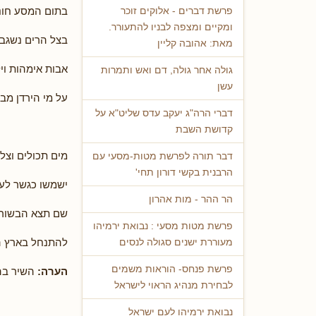
בתום המסע חונ
פרשת דברים - אלוקים זוכר
ומקיים ומצפה לבניו להתעורר.
בצל הרים נשגב
מאת: אהובה קליין
אבות אימהות וי
גולה אחר גולה, דם ואש ותמרות
עשן
על מי הירדן מבי
דברי הרה"ג יעקב עדס שליט"א על
קדושת השבת
מים תכולים וצלו
דבר תורה לפרשת מטות-מסעי עם
הרבנית בקשי דורון תחי'
ישמשו כגשר לע
הר ההר - מות אהרון
שם תצא הבשור
פרשת מטות מסעי : נבואת ירמיהו
להתנחל בארץ ה
מעוררת ישנים סגולה לנסים
פרשת פנחס- הוראות משמים
הערה:
השיר בה
לבחירת מנהיג הראוי לישראל
נבואת ירמיהו לעם ישראל