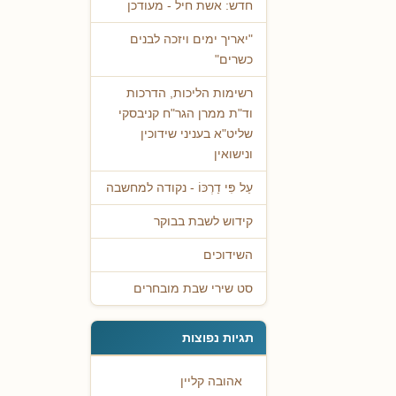
חדש: אשת חיל - מעודכן
"יאריך ימים ויזכה לבנים
כשרים"
רשימות הליכות, הדרכות
וד"ת ממרן הגר"ח קניבסקי
שליט"א בעניני שידוכין
ונישואין
עַל פִּי דַרְכּוֹ - נקודה למחשבה
קידוש לשבת בבוקר
השידוכים
סט שירי שבת מובחרים
תגיות נפוצות
אהובה קליין