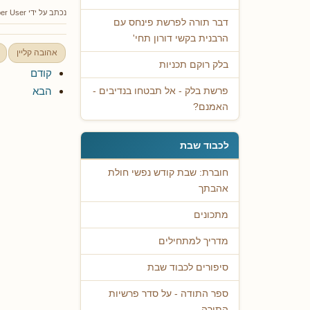
נכתב על ידי
er User
דבר תורה לפרשת פינחס עם
הרבנית בקשי דורון תחי'
אהובה קליין
בלק רוקם תכניות
קודם
הבא
פרשת בלק - אל תבטחו בנדיבים -
האמנם?
לכבוד שבת
חוברת: שבת קודש נפשי חולת
אהבתך
מתכונים
מדריך למתחילים
סיפורים לכבוד שבת
ספר התודה - על סדר פרשיות
התורה