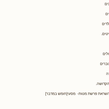
ים
ים
לדים
טים.
לים
וברים
ה
קדושה.
שראת פרשת מטות- מסעי[חומש במדבר]