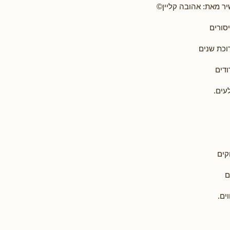
יר מאת: אהובה קליין©
סורים
וכת שנים
ודים
עים.
קים
ם
ים.