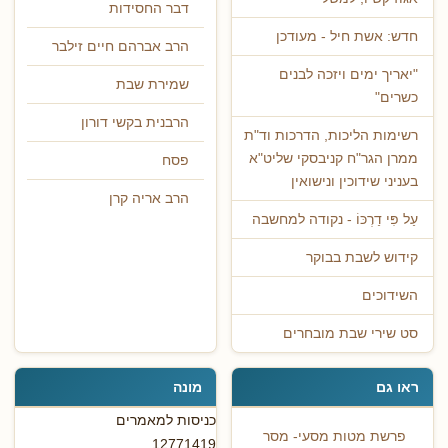
דבר החסידות
חדש: אשת חיל - מעודכן
הרב אברהם חיים זילבר
"יאריך ימים ויזכה לבנים
שמירת שבת
כשרים"
הרבנית בקשי דורון
רשימות הליכות, הדרכות וד"ת
ממרן הגר"ח קניבסקי שליט"א
פסח
בעניני שידוכין ונישואין
הרב אריה קרן
עַל פִּי דַרְכּוֹ - נקודה למחשבה
קידוש לשבת בבוקר
השידוכים
סט שירי שבת מובחרים
ראו גם
מונה
כניסות למאמרים
פרשת מטות מסעי- מסר
12771419