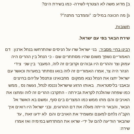
ב] מדוע משה לא הצטרף לשירה- כמו בשירת הים?
ג] מה הכוונה במילים: "וממדבר מתנה"?
תשובות.
שירת הבאר בפי עם ישראל.
רבינו בחיי מסביר:
בני ישראל שרו על הניסים שהתרחשו בנחל ארנון: דם
האמוריים נשפך משום שהיו מסתתרים שם - כי הנחל בין ההרים היה
עמוק וצר וההרים היו גבוהים וקרובים זה לזה, המעבר בין שני צידי
הנהר היה צר, אמרו האמוריים זה לזה בואו נסתתר במערות וכאשר עם
ישראל יחצו את הנחל נצא ממקום מחבואינו ונתנפל עליהם בחיצים
ובאבני בליסטראות. באותו הרגע שישראל נכנסו לנחל, נעשה נס , ממש
כמו שפחה שהולכת לקראת גבירתה - התקרבו ההרים זה לזה ומחצו את
האויבים והם מתו ממש כמו המצרים בים סוף, ומשם בא האשד אל
הבאר, והבאר הייתה מעלה את דם ההרוגים, ובני ישראל היו רואים איך
הקב"ה נלחם למענם ומשמיד את האויבים והם לא ידעו זאת , עד
שהבאר הודיעה להם על ידי- שראו את המתרחש במימיה ואז אמרו
שירה: