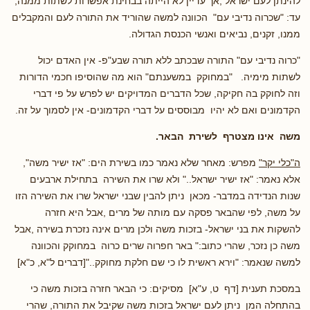
להינתן לעם ישראל ,אך עדיין לא הייתה בבחינת אפשרות לשתות ממנה,
עד: "שכרוה נדיבי עם" הכוונה למשה שהוריד את התורה לעם והמקבלים
ממנו, זקנים, נביאים ואנשי הכנסת הגדולה.
"כרוה נדיבי עם" התורה שבכתב ללא תורה שבע"פ- אין האדם יכול
לשתות מימיה. "במחוקק במשענתם" הוא מה שהוסיפו חכמי הדורות
וזה לחוקק בה חקיקה, שכל הדברים המדויקים יש לפרש על פי דברי
הקדמונים ואם לא יהיו מבוססים על דברי הקדמונים- אין לסמוך על זה.
משה אינו מצטרף לשירת הבאר.
ה"כלי יקר"
מפרש: מאחר שלא נאמר כמו בשירת הים: "אז ישיר משה",
אלא נאמר: "אז ישיר ישראל.." ולא שרו את השירה בתחילת ארבעים
שנות הנדידה במדבר- מכאן ניתן להבין שבני ישראל שרו את השירה הזו
על משה, לפי שהבאר פסקה עם מותה של מרים ,אבל היא חזרה
להשקות את בני ישראל- בזכות משה ולכן מרים אינה נזכרת בשירה ,אבל
משה כן נזכר, שהרי כתוב:" באר חפרוה שרים כרוה במחוקק והכוונה
למשה שנאמר: "וירא ראשית לו כי שם חלקת מחוקק.."[דברים ל"א, כ"א]
במסכת תענית [דף ט, ע"א] מסיקים: כי הבאר חזרה בזכות משה כי
בהתחלה המן ניתן לעם ישראל בזכות משה שקיבל את התורה, שהרי