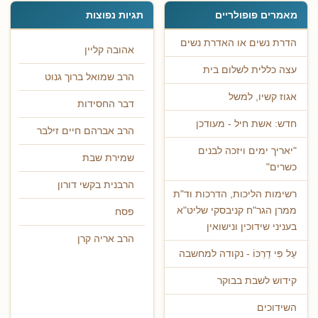
מאמרים פופולריים
תגיות נפוצות
הדרת נשים או האדרת נשים
אהובה קליין
עצה כללית לשלום בית
הרב שמואל ברוך גנוט
אגוז קשיו, למשל
דבר החסידות
חדש: אשת חיל - מעודכן
הרב אברהם חיים זילבר
"יאריך ימים ויזכה לבנים
שמירת שבת
כשרים"
הרבנית בקשי דורון
רשימות הליכות, הדרכות וד"ת
ממרן הגר"ח קניבסקי שליט"א
פסח
בעניני שידוכין ונישואין
הרב אריה קרן
עַל פִּי דַרְכּוֹ - נקודה למחשבה
קידוש לשבת בבוקר
השידוכים