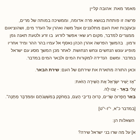
מאמר מאת: אהובה קליין
פרשה זו פותחת בנושא פרה אדומה, וממשיכה במותה של מרים,
ובעקבות זאת העם מתלוננים אצל משה ואהרן על העדר מים, ושהוציאום
ממצרים למדבר, מקום רע שאי אפשר לזרוע בו זרע ולטעת תאנה גפן
ורמון. בהמשך הפרשה אהרן הכהן נאסף אל עמיו בהר ההר ומיד אחריו
מופיע עונש הנחשים ונחש הנחושת. לאחר מכן המשך מסע עם ישראל
במדבר. ומשם הנדידה למקורות המים ולבאר המים במדבר.
וכאן התורה מתארת את שירתם של העם:
שירת הבאר
.
"אָז יָשִׁיר יִשְׂרָאֵל אֶת הַשִּׁירָה הַזֹּאת:
עֲלִי
בְאֵר
- עֱנוּ לָהּ.
בְּאֵר
חֲפָרוּהָ שָׂרִים, כָּרוּהָ נְדִיבֵי הָעָם, בִּמְחֹקֵק בְּמִשְׁעֲנֹתָם וּמִמִּדְבָּר מַתָּנָה".
[במדבר כ"א, י"ז-י"ט]
השאלות הן:
א] על מה שרו בני ישראל שירה?