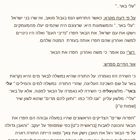
"עלי באר.."
על פי דעת מקרא:
כאשר התרחש הנס בגבול מואב, אז שרו בני ישראל
:"עלי באר.." והמשמעות היא: שרצונם היה שהמים יעלו מהמעמקים
וישקו את עם ישראל. את הבאר חפרו "נדיבי העם" ואלה היו כינויים
למשה ואהרון שהם חפרו אותה בעזרת המטה שלהם.
רש"י
גם אומר: כי משה ואהרון חפרו את הבאר.
אור החיים מפרש:
כי השירה הזו נאמרה: על התורה שהיא נמשלה לבאר מים והיא נקראת
באר על שם השכינה העליונה, שהרי התורה נמשלה למים והמילים:"
עלי
באר
"- מלשון
עליה
כי השירה לא נאמרה על הבאר למטה, אלא על באר:
"עלי"- מלשון עליון. "ענו לה" כמו :"ותען להם מרים" שהוא לשון שיר
[שמות ט"ו]
"חפרוה שרים" הצדיקים הראשונים שהיו במעלה גבוהה הם חפרו את
הבאר והכוונה לאבות [בראשית כ"ט]:כפי שמסופר על יעקב: "והאבן גדולה
על פי הבאר ויגל את האבן וישק את צאן" ומאז הייתה התורה ראויה