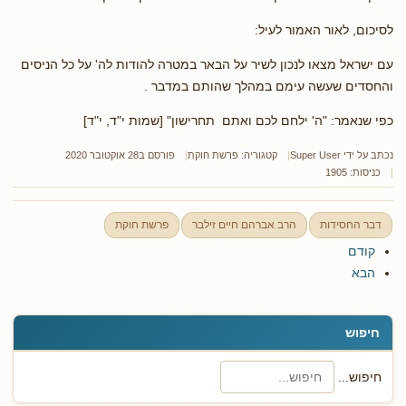
לסיכום, לאור האמור לעיל:
עם ישראל מצאו לנכון לשיר על הבאר במטרה להודות לה' על כל הניסים
והחסדים שעשה עימם במהלך שהותם במדבר .
כפי שנאמר: "ה' ילחם לכם ואתם תחרישון" [שמות י"ד, י"ד]
נכתב על ידי
Super User
קטגוריה:
פרשת חוקת
פורסם ב28 אוקטובר 2020
כניסות: 1905
דבר החסידות
הרב אברהם חיים זילבר
פרשת חוקת
קודם
הבא
חיפוש
חיפוש...