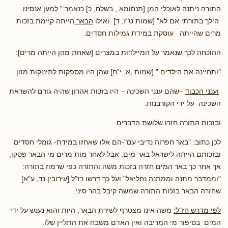
התורה ניתנה לאוכלי המן [תנחומא , בשלח, כ] כנאמר:" למען אנסינו
הילך בתורתי אם לא" [שמות ט"ז, ד] ואילו
הבאר
הייתה קיימת בזכות
מרים שהייתה עוסקת במידת גמילות חסדים.
ההוכחה לכך שנאמר על המיילדות במצרים [שאחת מהן הייתה מרים]:
"ותחיינה את הילדים ".[שמות ,א, י"ח] שהן היו מספקות לתינוקות מזון.
וענני הכבוד
–שהם ענני השכינה – היו בזכות אהרון שהיה גורם להשראת
השכינה על ידי הקורבנות.
ובזכות התורה חזרו שלושת הדברים.
לכן כתוב: "באר חפרוה נדיבי עם"-הם אלו שאחזו במידת- גומלי חסדים
ובזכותם הייתה לישראל באר מים. אבל לאחר מות מרים מי הבאר פסקו,
אך אחר כך באר המים חזרה בזכות משה והתורה כפי שרמוז בתורה:
"וממדבר מתנה וממתנה נחליאל" ועל כך דרשו רז"ל [עירובין נד, ע"א]
שחזרה הבאר בזכות התורה שמשה קיבל בהר סיני.
לפי מדרש חז"ל:
משה אינו מצטרף לשירת הבאר, היות והוא נענש על ידי
המים בסיפור מי המריבה ואין האדם משבח את התליין שלו.