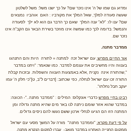
ומדוע גם שמו של ה' אינו נזכר שם? על כך ישנו משל: משל לשלטון
שעשה סעודה למלך, שאל המלך את מקורביו : האם אוהביו נמצאים
שם? ענו לו: "לא" ענה המלך שאם כך הדבר גם הוא לא ילך לסעודה
והנמשל: בדומה לכך כמו שמשה אינו מוזכר בשירת הבאר גם הקב"ה אינו
נזכר שם.
ממדבר מתנה.
אור החיים מפרש:
עם ישראל זכה למתנה = לתורה היות והם התנהגו
בענווה והיו מחשיבים את עצמם למדבר. כמו שנאמר: "ויחנו במדבר
",שהתורה אינה נקנית ,אלא באמצעות הענווה והשפלות. ובזכות קבלת
התורה זכו עם ישראל לנחלה, כפי שכתוב: [דברים ל"ב, ט]"כי חלק ה' עמו
יעקב חבל נחלתו".
רבינו בחיי מפרש
כדברי אונקלוס: המילים : "ממדבר מתנה.."- הכוונה:
במדבר שהוא אזור שומם ניתנה לנו באר מים שהיא מתנה גדולה ומן
המתנה הזו הם הגיעו לנחלי ארנון ששם נעשו להם ניסים גדולים.
על פי דעת מקרא:
"וממדבר מתנה" מורה על המשך מסעי עם ישראל
ממקום החנייה האחרון במדבר מואב- עברו למקום הנקרא מתנה.