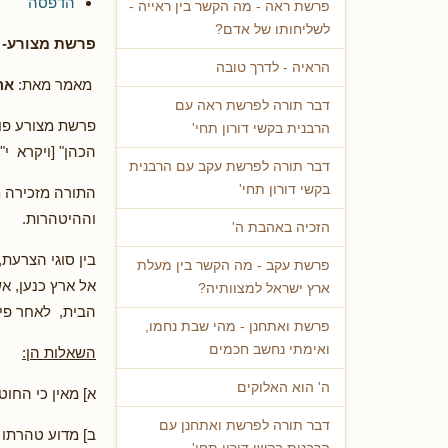
הדפסה
פרשת ראה - מה הקשר בין ראייה -
לשליחותו של אדם?
פרשת מצורע- 
הראיה - לדרך טובה
מאמר מאת:
אה
דבר תורה לפרשת ראה עם
פרשת מצורע פות
הרבנית בקשי דורון תחי'
הכהן" [ויקרא י"ד
דבר תורה לפרשת עקב עם הרבנית
בקשי דורון תחי'
התורה מזכירה מ
וההיטהרות.
הזכיה באהבת ה'
בין סוגי הצרעת
פרשת עקב - מה הקשר בין מעלת
אל ארץ כנען, א
ארץ ישראל למצוותיה?
הבית, לאחר פינ
פרשת ואתחנן - מהי שבת נחמו,
ואימתי נחשב חכמים
השאלות הן:
ה' הוא האלוקים
א] מאין כי החו
דבר תורה לפרשת ואתחנן עם
ב] מדוע טהרתו 