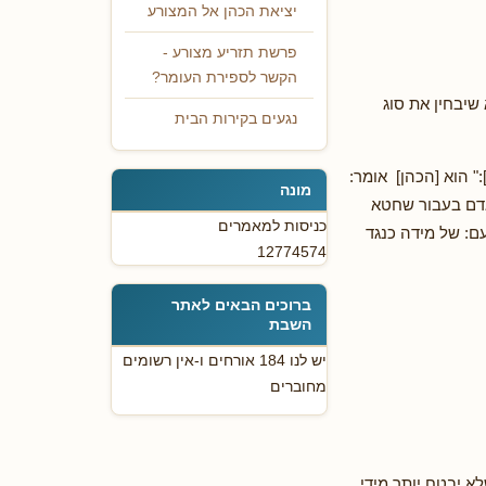
יציאת הכהן אל המצורע
פרשת תזריע מצורע -
הקשר לספירת העומר?
שיבחין את סוג
נגעים בקירות הבית
" הוא [הכהן] אומר:
מונה
דם בעבור שחטא
כניסות למאמרים
עם: של מידה כנגד
12774574
ברוכים הבאים לאתר
השבת
יש לנו 184 אורחים ו-אין רשומים
מחוברים
א יבטח יותר מידי