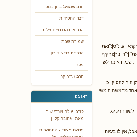
הרב שמואל ברוך גנוט
דבר החסידות
הרב אברהם חיים זילבר
שמירת שבת
רא י"ג, נ"ט]:"זאת
הרבנית בקשי דורון
 [י"ד, נ"ז]:והקיף
ך, שכל האומר לשון
פסח
הרב אריה קרן
 היה להסיק- כי
ל אחד מחמשה חומשי
ראו גם
 לשון הרע על
קורבן עולה ויורד/ שיר
מאת: אהובה קליין
פרשת מצורע- התחשבות
ל, אין לו בעיות