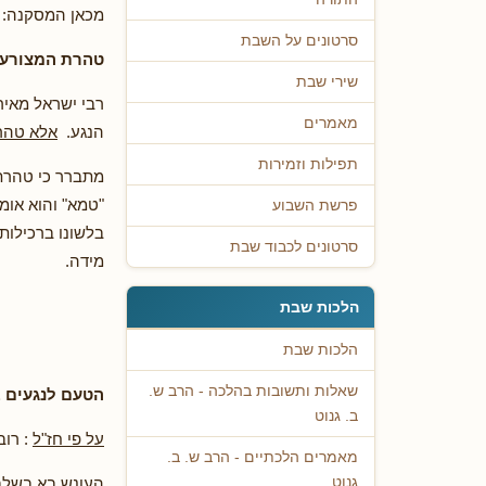
מכאן המסקנה: כ
סרטונים על השבת
טהרת המצורע ב
שירי שבת
רבי ישראל מאיר
מאמרים
הנגע.
אלא טהרת
תפילות וזמירות
מתברר כי טהרתו
"טמא" והוא אומ
פרשת השבוע
בלשונו ברכילות
סרטונים לכבוד שבת
מידה.
הלכות שבת
הלכות שבת
שאלות ותשובות בהלכה - הרב ש.
הטעם לנגעים
ב. גנוט
על פי חז"ל
: רוב
מאמרים הלכתיים - הרב ש. ב.
העונש בא בשלבי
גנוט