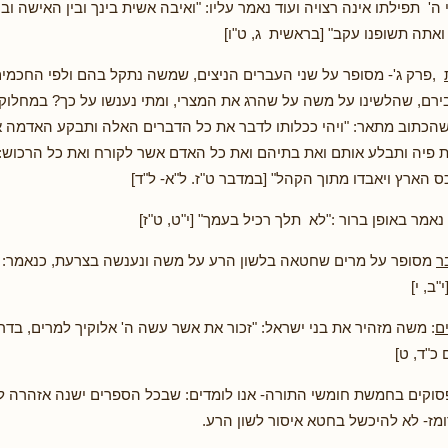
 ה' תפילתו אינה רצויה ועוד נאמר עליו: "ואיבה אשית בינך ובין האישה ובין
ואתה תשופנו עקב" [בראשית ג, ט"ו]
,פרק ג'- מסופר על שני העברים הניצים, שמשה נתקל בהם ולפי החכמי
בירם, שהלשינו על משה על שהרג את המצרי, ומתי נענשו על כך? במחלוקת
שהכתוב מתאר: "ויהי ככלותו לדבר את כל הדברים האלה ותבקע האדמה 
פיה ותבלע אותם ואת בתיהם ואת כל האדם אשר לקורח ואת כל הרכוש: ו
 הארץ ויאבדו מתוך הקהל" [במדבר ט"ז. ל"א- ל"ד]
נאמר באופן ברור :"לא תלך רכיל בעמך" [י"ט, ט"ז]
ר
מסופר על מרים שחטאה בלשון הרע על משה ונענשה בצרעת, כנאמר: "
ב, י]
ם
: משה מזהיר את בני ישראל: "זכור את אשר עשה ה' אלוקיך למרים, בד
כ"ד, ט]
וקים בחמשת חומשי התורה- אנו לומדים: שבכל הספרים ישנה אזהרה ל
מז- לא להיכשל בחטא איסור לשון הרע.