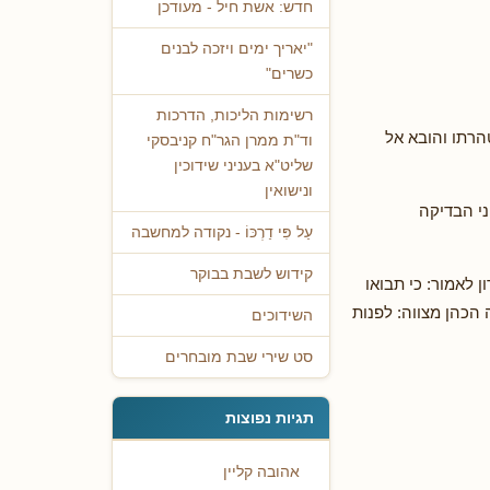
חדש: אשת חיל - מעודכן
"יאריך ימים ויזכה לבנים
כשרים"
רשימות הליכות, הדרכות
הרתו והובא אל
וד"ת ממרן הגר"ח קניבסקי
שליט"א בעניני שידוכין
ונישואין
ני הבדיקה
עַל פִּי דַרְכּוֹ - נקודה למחשבה
קידוש לשבת בבוקר
 לאמור: כי תבואו
 הכהן מצווה: לפנות
השידוכים
סט שירי שבת מובחרים
תגיות נפוצות
אהובה קליין