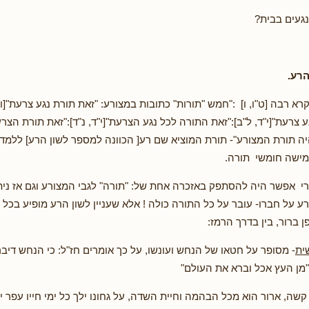
נגעים בבית?
רע.
א רבה [ט"ו, ו] :"חמש "תורות" כתובות במצורע: "זאת תורת נגע צרעת"[ויק
 צרעת"[י"ד, ל"ב]:"זאת התורה לכל נגע הצרעת"[י"ד, נ"ד]:"זאת תורת הצרעת"
היה תורת המצורע"- תורת המוציא שם רע[ הכוונה למספר לשון הרע] ללמד
מישה חומשי תורה.
רי אפשר היה להסתפק באזכרה אחת של: "תורה" לגבי המצורע וגם אז ניתן
ע על חברו- עובר על כל התורה כולה ! אלא שעניין לשון הרע מופיע בכ
ן ברור, בין בדרך הרמז:
ית
- מסופר על חטאו של הנחש ועונשו, על כך אומרים חז"ל: כי הנחש דיבר
"מן העץ אכל וברא את העולם"
קשה, ארור הוא מכל הבהמה וחיית השדה, על גחונו ילך כל ימי חייו עפר יאכ