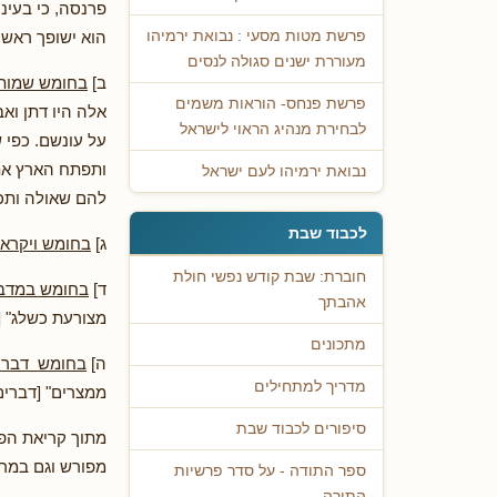
פרנסה, כי בעיני
הוא ישופך ראש 
פרשת מטות מסעי : נבואת ירמיהו
מעוררת ישנים סגולה לנסים
ב]
בחומש שמות
פרשת פנחס- הוראות משמים
אלה היו דתן וא
לבחירת מנהיג הראוי לישראל
על עונשם. כפי 
ותפתח הארץ את 
נבואת ירמיהו לעם ישראל
להם שאולה ותכס
לכבוד שבת
ג]
בחומש ויקרא
חוברת: שבת קודש נפשי חולת
ד]
בחומש במדב
אהבתך
מצורעת כשלג" [י"
מתכונים
ה]
בחומש דברי
מדריך למתחילים
ממצרים" [דברים 
סיפורים לכבוד שבת
מתוך קריאת הפס
מפורש וגם במרו
ספר התודה - על סדר פרשיות
התורה