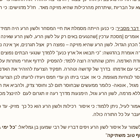
שא על הבריות ,שיתרחק מהרכילות שהיא מזיקה מאד. חז"ל מדגישים: כי ה
דבר מסביר
: כי כנען הייתה מסמלת את חיי המסחר ולשון הרע היה תמיד
אומרים [מסכת ערכין ]שהנגעים באים רק על לשון הרע, לשון הרע שאינה 
ל הכהן הגדול. לשון הרע שהיא מזיקה – נפוצה רק אצל תגרנים, אך אינה נ
ה אומרת בהדגשה: "כי תבואו אל ארץ כנען" ללמדך שנגעי הבתים נפוצים
דת האדמה. ויתכן שהתורה רוצה ללמד: להפסיק לרדוף אחרי מותרות על י
עי עם אדמתו בדרך של קדושה וטהרה. תפקיד הצרעת להזהיר את האדם 
 לנוחיות מוגזמת. כי אז אבני ביתו הן עדי חמס ויעידו לרעתו לכן הצרע
גזל , אונאה- כלומר ממעשים שבחוסר תום לב וחוסר צדק, ולהביא את 
ללא מרמה, לשון הרע וגזל, הימנעות מדרך רעה זו תגרום לעם להינצל מכל
מור לעיל, ניתן ללמוד: כי איסור רכילות ולשון הרע הוא כל כך מזיק- עד 
שעבר על כל התורה כולה.
שמור על איסור לשון הרע ויפים דבריו של רבי שמעון בן גמליאל: "
כל ימי 
וף טוב משתיקה
"