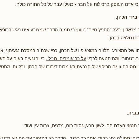
י אדם העוסק ברכילות על חברו- כאילו עבר על כל התורה כולה.
ידי הכהן.
 מראדין בעל "החפץ חיים" טוען: כי תמוה הדבר שמצורע אינו ניגש לרופא 
ו תלויה בכהן
!
 של המצורע תלויה במוצא פיו של הכהן, כפי שכתוב במסכת נגעים[ג, א]:
ר: "טהור" ומה הטעם לכך?
על כך אומרים חז"ל :
כי הנגעים באים על הא
- מסיבה זו גם הריפוי של הצרעת בא מכוח דיבורו של הכהן- וכל זה מהט
 בבית.
 חטאי האדם הם: לשון הרע, גסות רוח, מדנים, צרות עין ועוד.
ם: תחילה נגע בבית, אחר כך בבגד , הדבר בא להזהיר את החוטא כדי של