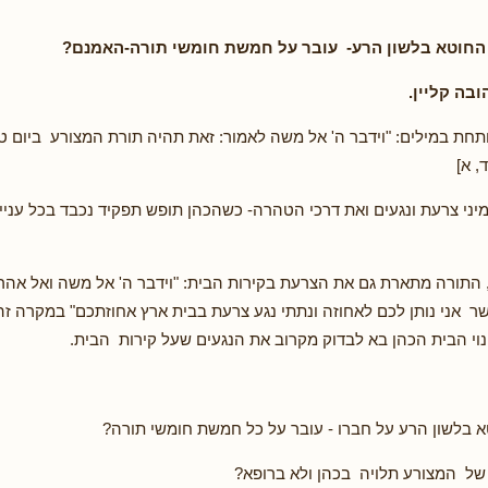
החוטא בלשון הרע- עובר על חמשת חומשי תורה-האמנם?
ובה קליין
.
חת במילים: "וידבר ה' אל משה לאמור: זאת תהיה תורת המצורע ביום ט
, א]
יני צרעת ונגעים ואת דרכי הטהרה- כשהכהן תופש תפקיד נכבד בכל עניי
, התורה מתארת גם את הצרעת בקירות הבית: "וידבר ה' אל משה ואל אהרון
שר אני נותן לכם לאחוזה ונתתי נגע צרעת בבית ארץ אחוזתכם" במקרה זה
וי הבית הכהן בא לבדוק מקרוב את הנגעים שעל קירות הבית.
טא בלשון הרע על חברו - עובר על כל חמשת חומשי תורה?
של המצורע תלויה בכהן ולא ברופא?