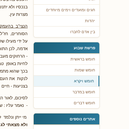
בנכסיו ולא יתנ
חגים ומועדים וימים מיוחדים
מצרות עין.
יהדות
הנצי"ב בהעמק 
בין אדם לחברו
הסוחרים, חז"ל 
על ידי מעילו ש
פרשת שבוע
אדמה, לכן התור
- הרחוקים מעבו
חומש בראשית
לחיות באופן טב
חומש שמות
בכך שהוא מתמסר
לנקות את העם מ
חומש ויקרא
בצניעות - חיים 
חומש במדבר
לסיכום, לאור הא
חומש דברים
- נאמר עליו : 
מי ייתן ונלמד ל
אתרים נוספים
ולא מצאתי לג