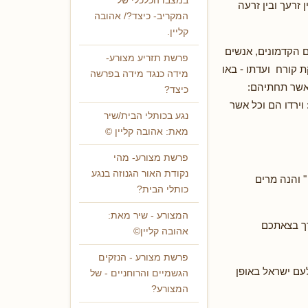
במצבו הכלכלי של
 זרעך ובין זרעה
המקריב- כיצד?/ אהובה
קליין.
ם הקדמונים, אנשים
פרשת תזריע מצורע-
 קורח ועדתו - באו
מידה כנגד מידה בפרשה
אשר תחתיהם:
כיצד?
ירדו הם וכל אשר
נגע בכותלי הבית/שיר
מאת: אהובה קליין ©
פרשת מצורע- מהי
נקודת האור הגנוזה בנגע
 והנה מרים
כותלי הבית?
המצורע - שיר מאת:
רך בצאתכם
אהובה קליין©
פרשת מצורע - הנזקים
עם ישראל באופן
הגשמיים והרוחניים - של
המצורע?