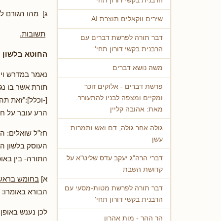
הרבנית בקשי דורון תחי'
ג] מהו הגורם ל
שירים ווקאלים תוצרת AI
תשובות.
דבר תורה לפרשת דברים עם
הרבנית בקשי דורון תחי'
החוטא בלשון ה
משה נושא דברים
נאמר במדרש ויקר
תורת אשר בו נגע
פרשת דברים - אלוקים זוכר
ומקיים ומצפה לבניו להתעורר.
[-וכלל]:"זאת ת
מאת: אהובה קליין
הרע עובר על ח
גולה אחר גולה, דם ואש ותמרות
חז"ל שואלים: ה
עשן
העוסק בלשון הר
התורה- בין באופ
דברי הרה"ג יעקב עדס שליט"א על
קדושת השבת
א]
בחומש בראש
דבר תורה לפרשת מטות-מסעי עם
הבורא באומרו: 
הרבנית בקשי דורון תחי'
לכן נענש באופן 
הר ההר - מות אהרון