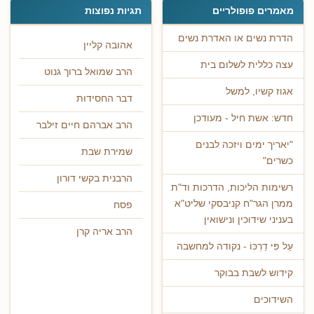
מאמרים פופולריים
תגיות נפוצות
הדרת נשים או האדרת נשים
אהובה קליין
עצה כללית לשלום בית
הרב שמואל ברוך גנוט
אגוז קשיו, למשל
דבר החסידות
חדש: אשת חיל - מעודכן
הרב אברהם חיים זילבר
"יאריך ימים ויזכה לבנים
שמירת שבת
כשרים"
הרבנית בקשי דורון
רשימות הליכות, הדרכות וד"ת
ממרן הגר"ח קניבסקי שליט"א
פסח
בעניני שידוכין ונישואין
הרב אריה קרן
עַל פִּי דַרְכּוֹ - נקודה למחשבה
קידוש לשבת בבוקר
השידוכים