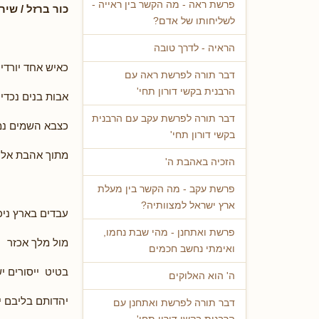
פרשת ראה - מה הקשר בין ראייה -
כור ברזל / שיר
לשליחותו של אדם?
הראיה - לדרך טובה
כאיש אחד יורדי
דבר תורה לפרשת ראה עם
הרבנית בקשי דורון תחי'
אבות בנים נכדי
דבר תורה לפרשת עקב עם הרבנית
כצבא השמים נמ
בקשי דורון תחי'
מתוך אהבת אלו
הזכיה באהבת ה'
פרשת עקב - מה הקשר בין מעלת
ארץ ישראל למצוותיה?
עבדים בארץ ניכ
פרשת ואתחנן - מהי שבת נחמו,
מול מלך אכזר
ואימתי נחשב חכמים
בטיט ייסורים י
ה' הוא האלוקים
יהדותם בליבם ינ
דבר תורה לפרשת ואתחנן עם