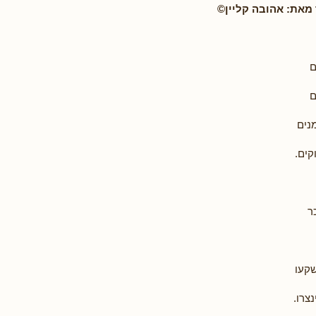
 מאת: אהובה קליין©
ם
ם
נים
קים.
ר
שקעו
צרו.