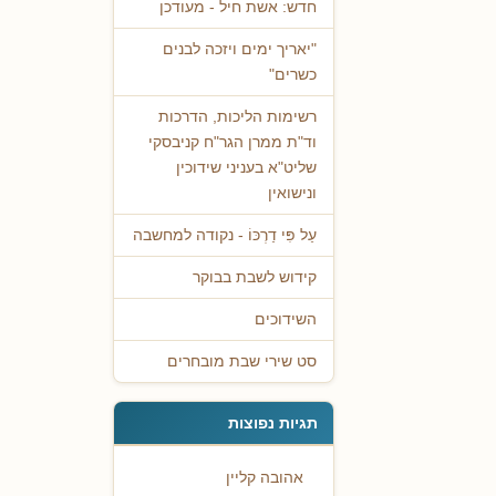
חדש: אשת חיל - מעודכן
"יאריך ימים ויזכה לבנים
כשרים"
רשימות הליכות, הדרכות
וד"ת ממרן הגר"ח קניבסקי
שליט"א בעניני שידוכין
ונישואין
עַל פִּי דַרְכּוֹ - נקודה למחשבה
קידוש לשבת בבוקר
השידוכים
סט שירי שבת מובחרים
תגיות נפוצות
אהובה קליין