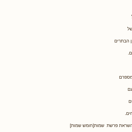
של
 הבתרים
ם.
מספרם
עם
ם
ים.
השראת פרשת שמות[חומש שמות]