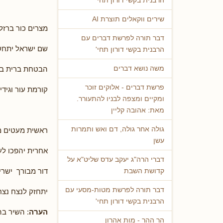
הרבנית בקשי דורון תחי'
שירים ווקאלים תוצרת AI
מצרים כור ברזל
דבר תורה לפרשת דברים עם
שם ישראל יתח
הרבנית בקשי דורון תחי'
הבטחת ברית בן
משה נושא דברים
פרשת דברים - אלוקים זוכר
קורמת עור וגידי
ומקיים ומצפה לבניו להתעורר.
מאת: אהובה קליין
גולה אחר גולה, דם ואש ותמרות
ראשית מעטים 
עשן
אחרית יהפכו ל
דברי הרה"ג יעקב עדס שליט"א על
דור מבורך ישרי
קדושת השבת
דבר תורה לפרשת מטות-מסעי עם
יתחזק לנצח נצח
הרבנית בקשי דורון תחי'
הערה
: השיר ב
הר ההר - מות אהרון