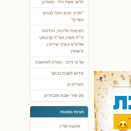
חדש: אשת חיל - מעודכן
"יאריך ימים ויזכה לבנים
כשרים"
רשימות הליכות, הדרכות
וד"ת ממרן הגר"ח קניבסקי
שליט"א בעניני שידוכין
ונישואין
עַל פִּי דַרְכּוֹ - נקודה למחשבה
קידוש לשבת בבוקר
השידוכים
סט שירי שבת מובחרים
תגיות נפוצות
אהובה קליין