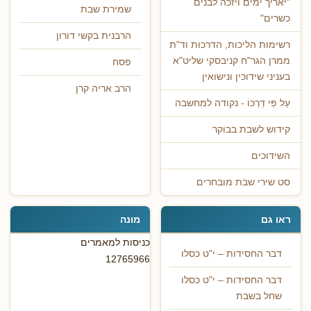
"יאריך ימים ויזכה לבנים
שמירת שבת
כשרים"
הרבנית בקשי דורון
רשימות הליכות, הדרכות וד"ת
ממרן הגר"ח קניבסקי שליט"א
פסח
בעניני שידוכין ונישואין
הרב אריה קרן
עַל פִּי דַרְכּוֹ - נקודה למחשבה
קידוש לשבת בבוקר
השידוכים
סט שירי שבת מובחרים
ראו גם
מונה
כניסות למאמרים
דבר החסידות – י"ט כסלו
12765966
דבר החסידות – י"ט כסלו
שחל בשבת