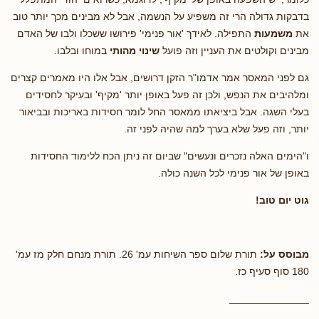
בדבקות גדולה הרי זה משפיע על הנשמה, אבל לא מבינים מכך יותר טוב
את
משמעות
התפילה. לאידך 'אור פנימי' פירושו ששכלו ולבו של האדם
מבינים וקולטים את העניין וזה פועל
שינוי מהותי
במוחו ובלבו.
גם לפני המאסר אמר אדמו"ר הזקן דרושים, אבל אלו היו מאמרים קצרים
ומלהיבים את הנפש, ולכן זה פעל באופן יותר 'מקיף' ובעיקר לחסידים
בעלי השגה. אבל ביציאתו ממאסר החל לומר חסידות באריכות ובביאור
יותר, וזה פעל שלא בערך למה שהיה לפני זה.
ו"הימים האלה נזכרים ונעשים" שביום זה ניתן הכח ללימוד החסידות
באופן של אור פנימי לכל השנה כולה.
גוט יום טוב!
מבוסס על:
תורת שלום ספר השיחות עמ' 26. תורת מנחם חלק מז עמ'
180 סוף סעיף כז.
______________