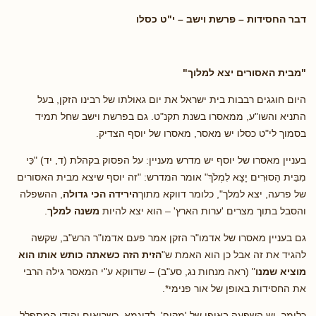
דבר החסידות – פרשת וישב – י"ט כסלו
"מבית האסורים יצא למלוך"
היום חוגגים רבבות בית ישראל את יום גאולתו של רבינו הזקן, בעל
התניא והשו"ע, ממאסרו בשנת תקנ"ט. גם בפרשת וישב שחל תמיד
בסמוך לי"ט כסלו יש מאסר, מאסרו של יוסף הצדיק.
בעניין מאסרו של יוסף יש מדרש מעניין: על הפסוק בקהלת (ד, יד) "כִּי
מִבֵּית הָסוּרִים יָצָא לִמְלֹךְ" אומר המדרש: "זה יוסף שיצא מבית האסורים
של פרעה, יצא למלך", כלומר דווקא מתוך
הירידה הכי גדולה
, ההשפלה
והסבל בתוך מצרים 'ערות הארץ' – הוא יצא להיות
משנה למלך
.
גם בעניין מאסרו של אדמו"ר הזקן אמר פעם אדמו"ר הרש"ב, שקשה
להגיד את זה אבל כן הוא האמת ש"
הזית הזה כשאתה כותש אותו הוא
מוציא שמנו
" (ראה מנחות נג, סע"ב) – שדווקא ע"י המאסר גילה הרבי
את החסידות באופן של אור פנימי*.
כלומר, יש השפעה באופן של 'מקיף', לדוגמא, כשרואים יהודי המתפלל