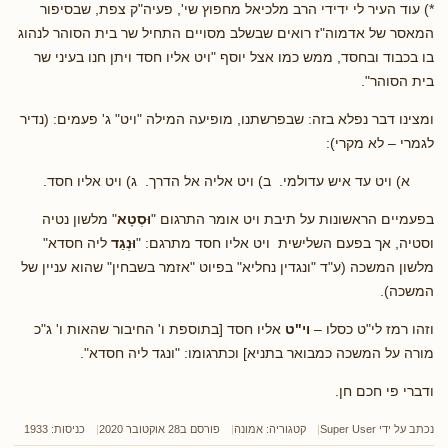
*) עוד העיר לי ידידי הרב מלכיאל מחפוץ שי', פעיה"ק צפת, שבסיפור
המאסר של אדמוה"ז רואים שבשלב מסויים התחיל שר בית הסוהר לנהוג
בו בכבוד ובחסד, ממש כמו אצל יוסף "ויט אליו חסד ויתן חנו בעיני שר
בית הסוהר".
ומצינו דבר נפלא בזה: שבפרשתנו, מופיעה המילה "ויט" ג' פעמים: (נדיר
לגמרי – לא מקרי):
א) ויט עד איש עדולמי. ב) ויט אליה אל הדרך. ג) ויט אליו חסד.
בפעמיים הראשונות על תיבת ויט אומר התרגום "
וּסְטָא
" מלשון נטיה
וסטיה, אך בפעם השלישית ויט אליו חסד מתרגם: "
וּנְגַד
ליה חסדא"
מלשון המשכה (ע"ד "ונגדין נחליא" בפיוט "אזמר בשבחין" שהוא עניין של
המשכה).
וזהו רמז לי"ט כסלו –
וי"ט
אליו חסד [בתוספת ו' החיבור שהאות ו' ג"כ
מורה על המשכה כמבואר בתניא] וכתרגומו: "ונגד ליה חסדא".
ודברי פי חכם חן.
נכתב על ידי
Super User
קטגוריה:
אמונה
פורסם ב28 אוקטובר 2020
כניסות: 1933