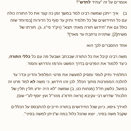
אומרים על זה "עתיד
לחדש
"?
ב) איך ייתכן שמשה רבינו למד במשך זמן כה קצר את כל התורה כולה
עם כל החידושים של כל תלמיד ותיק עד סוף כל הדורות [במיוחד שזה
כולל גם את "חידוש תורה מאתי תצא" (ויק"ר פי"ג, ג), תורתו של
משיח[2], שתהיה נרחבת עד מאד]?
אחד ההסברים לכך הוא:
משה רבינו קיבל את כל התורה שבכתב ושבעל פה עם כל
כללי התורה
,
כיצד ללמוד את הפרטים בדרך הפשט והרמז והדרוש והסוד.
התלמיד ותיק לומד ומסיק למעשה את פרטי הפלפול והדיון וכדו' עד
להלכה המפורטת מתוך הכלל. לכן זהו חידוש, כי משה
לא
למד פרט זה
בפועל, כלשון חז"ל (מנחות כט, ב) שמשה "לא היה יודע תלין תלין של
הלכות" שדרש רבי עקיבא (וראה חדא"ג מהר"ל ועץ יוסף לע"י שם).
לאידך גיסא, כיוון שכל החידושים בתורה חייבים להתבסס על הכללים
שקבל משה בסיני, יוצא שהכל כלול במה ש"ניתן למשה בסיני".