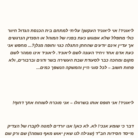
ליאוניד! אוי ליאוניד העקשן! עליתי למתחם בית הכנסת הגדול חיוור
כולי מתפלל שלא אפגוש כעת בפניו של המוהל או הסנדק הנרגשים
אך עדיין אינם יודעים שהחתן התגלה כגוי וחופה מנלן?... מחפש אני
כעת אדם אחד ויחיד העונה לשם ליאוניד. ליאוניד אינו ממהר לשם
מקום ומחכה כבר לסעודת שבת העשירה בשר ודגים וברבורים, ולא
פחות חשוב – לכל סוגי היין והמשקה הנשפך כמים
...
ליאוניד! אני תופס אותו בשרוולו – אני מוכרח לשוחח אתך דחוף
!
דבר כי שומע אנכי! לא. לא כאן! אנו יורדים למטה לקברו של הצדיק
מייסד חסידות חב"ד (שגילה לנו שאין יאוש מאף נשמה!) שם ורק שם