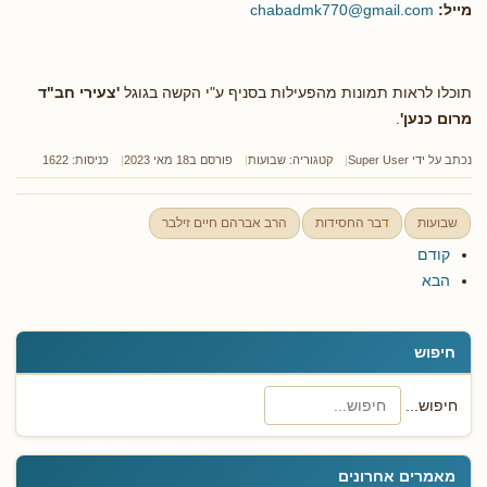
מייל:
chabadmk770@gmail.com
תוכלו לראות תמונות מהפעילות בסניף ע"י הקשה בגוגל
'צעירי חב"ד
מרום כנען'
.
נכתב על ידי
Super User
קטגוריה:
שבועות
פורסם ב18 מאי 2023
כניסות: 1622
שבועות
דבר החסידות
הרב אברהם חיים זילבר
קודם
הבא
חיפוש
חיפוש...
מאמרים אחרונים