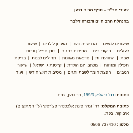
צעירי חב"ד – סניף מרום כנען
בהנהלת הרב חיים ודבורה זילבר
שיעורים לנשים
|
מדרשיית נוער
|
מועדון לילדים
|
שיעור
לעולים
|
ביקורי בית
|
מסיבות בחגים
|
דוכן תפילין ונרות
שבת
|
התוועדויות
|
סדנאות מגוונות
|
תהילים לבנות
|
בדיקת
תפילין ומזוזות | מכתבי יום הולדת
|
קייטנת גן ישראל
|
שיעור
רמב"ם
|
הפצת חומר לשבת וחגים
|
מסיבות ראש חודש
|
ועוד
כתובת:
רח
'
ביאליק 199/3
, הר כנען, צפת
כתובת המקלט:
רח' זמיר פינת אלכסנדר פצ'רסקי (ע"י המתקנים)
איביקור, צפת.
טלפון:
0506-737410