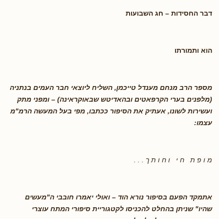
דבר החסידות – חג השבועות
הוא ותמורתו
מספר הרב
מנחם מענדל טייכמן, השליח ליוצאי חבר העמים בנתניה
(מלפנים בערי הקרפאטים ובהאדיטש שבאוקראינה) – ומפני מתק
ועשירות לשונו, אעתיק את הסיפור ככתבו, מפי בעל המעשה הרמ"מ
עצמו:
מ ו פ ת ח י ו ח ו ת ך . . .
אתמקד הפעם בסיפור נורא הוד – ואולי יאמרו חובבי ה"מעשים
שהיו" שניתן בהחלט להכניסו לקטגוריית סיפורי המתח עוצרי