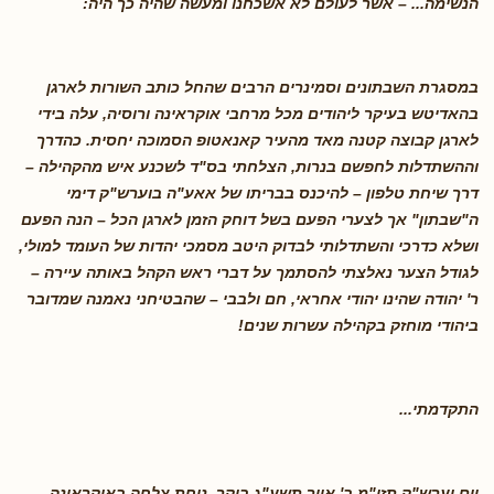
הנשימה... – אשר לעולם לא אשכחנו ומעשה שהיה כך היה
:
במסגרת השבתונים וסמינרים הרבים שהחל כותב השורות לארגן
בהאדיטש בעיקר ליהודים מכל מרחבי אוקראינה ורוסיה, עלה בידי
לארגן קבוצה קטנה מאד מהעיר קאנאטופ הסמוכה יחסית. כהדרך
וההשתדלות לחפשם בנרות, הצלחתי בס"ד לשכנע איש מהקהילה –
דרך שיחת טלפון – להיכנס בבריתו של אאע"ה בוערש"ק דימי
ה"שבתון" אך לצערי הפעם בשל דוחק הזמן לארגן הכל – הנה הפעם
ושלא כדרכי והשתדלותי לבדוק היטב מסמכי יהדות של העומד למולי,
לגודל הצער נאלצתי להסתמך על דברי ראש הקהל באותה עיירה –
ר' יהודה שהינו יהודי אחראי, חם ולבבי – שהבטיחני נאמנה שמדובר
ביהודי מוחזק בקהילה עשרות שנים
!
התקדמתי
...
יום וערש"ק תזו"מ ב' אייר תשע"ג בוקר, נוחת צלחה באוקראינה