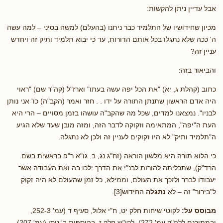
אבל עדיין ניתן להקשות:
מכיון שחידושיו של התלמיד כבר ניתנו (בהעלם) למשה בסיני – למה עשה
ה' ככה שלא נתגלו בכל אותם הדורות, עד כי יבוא תלמיד ותיק זה ויחדש
עניין זה?
והביאור בזה:
כתוב (קהלת ג, יא) "את הכל יפה עשה בעתו" וארז"ל (קה"ר שם) "ראוי
היה אדם הראשון שתנתן התורה על ידו . . חזר ואמר (הקב"ה) כו' אני נותן
לבניו". נמצאנו למדים, שכל מה שהקב"ה עושהו בזמן מסויים – הרי היא
העת ה"יפה", המתאימה וזקוקה לדבר הזה, ומזה מובן שעד שלא הגיע
ה"תלמיד ותיק" לא היו זקוקים לעניין זה ולכן לא נתגלה.
כי הלוא תורה היא מלשון הוראה (זח"ג נג, ב. גו"א ר"פ בראשית בשם
הרד"ק), שתכליתה להורות לבנ"י את הדרך ילכו בה ואת העבודה אשר
יעבודו לברר ולזכך את העולם, וממילא, כל זמן שהעולם לא היה זקוק
ל"בירור" זה – לא
נתגלה
החידוש[3].
מבוסס על:
לקוטי שיחות חלק יט, ח"י אלול, סעיף ד (עמ' 252-3,
ובמתורגם ללה"ק עמ' 272). לקו"ש חלק ז, בהוספות ב' ניסן (עמ' 207).