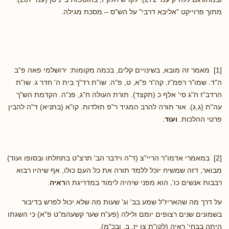
מתוך פרוייקט "אליבא דרבי" על הש"ס – מסכת מגילה.
[1] מאמר זה מובא, בשינויים קלים, בכמה מקומות: ירושלמי פאה פ"ב
ה"ד. שמו"ר רפמ"ז, קה"ר פ"א, ט, פ"ה. שו"ת רד"ך בית ה' חדר ג. שו"ת
הרדב"ז ח"ג סי' אלף כ (תקצד). תורת העולה ח"ג, פנ"ה. הקדמת הש"ך
עה"ת (ג,ג). אור תורה להרב המגיד ר"פ תולדות. קו"א (בתניא) ד"ה להבין
פרטי ההלכות.
ועוד
.
[2] במאמרי אדמו"ר הריי"צ (ד"ה וידבר הב' תרצ"ט בתחלתו ובסופו ועוד)
מבואר, דזה שמשיח יוכל ללמד תורה את כל העם כולו, אף שיהיו רבוא
רבבות אנשים כו', הוא מפני שיהיה לימוד במדריגת ה
ראיה
.
על דרך מה שהאריז"ל שמע בב' וג' שעות מה שלא יכול לפרש בדיבור
בשמונים שנים רצופים יומם ולילה (פע"ח שער קשעהמ"ט פ"א) כי השגתו
היתה בבחי' ראיה (לקו"ת צו יז, ב. ובכ"מ).