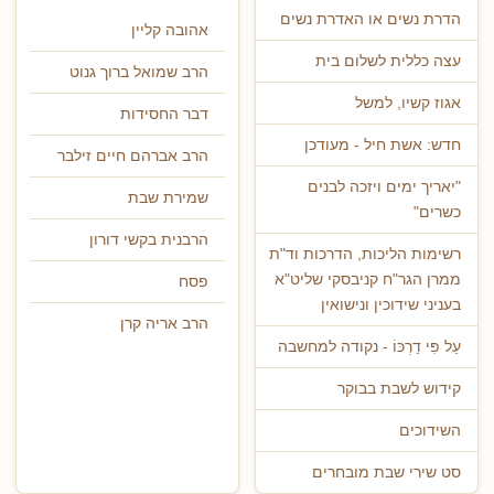
הדרת נשים או האדרת נשים
אהובה קליין
עצה כללית לשלום בית
הרב שמואל ברוך גנוט
אגוז קשיו, למשל
דבר החסידות
חדש: אשת חיל - מעודכן
הרב אברהם חיים זילבר
"יאריך ימים ויזכה לבנים
שמירת שבת
כשרים"
הרבנית בקשי דורון
רשימות הליכות, הדרכות וד"ת
ממרן הגר"ח קניבסקי שליט"א
פסח
בעניני שידוכין ונישואין
הרב אריה קרן
עַל פִּי דַרְכּוֹ - נקודה למחשבה
קידוש לשבת בבוקר
השידוכים
סט שירי שבת מובחרים