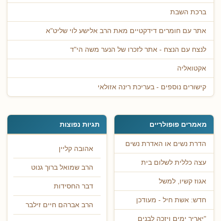
ברכת השבת
אתר עם חומרים דידקטיים מאת הרב אלישע לוי שליט"א
לנצח עם הנצח - אתר לזכרו של הנער משה הי"ד
אקטואליה
קישורים נוספים - בעריכת רינה אזולאי
מאמרים פופולריים
תגיות נפוצות
הדרת נשים או האדרת נשים
אהובה קליין
עצה כללית לשלום בית
הרב שמואל ברוך גנוט
אגוז קשיו, למשל
דבר החסידות
חדש: אשת חיל - מעודכן
הרב אברהם חיים זילבר
"יאריך ימים ויזכה לבנים