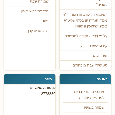
שמירת שבת
כשרים"
הרבנית בקשי דורון
רשימות הליכות, הדרכות וד"ת
ממרן הגר"ח קניבסקי שליט"א
פסח
בעניני שידוכין ונישואין
הרב אריה קרן
עַל פִּי דַרְכּוֹ - נקודה למחשבה
קידוש לשבת בבוקר
השידוכים
סט שירי שבת מובחרים
ראו גם
מונה
כניסות למאמרים
מרדכי היהודי- כדגם
12778830
למנהיגות יהודית
שמחה בשושן