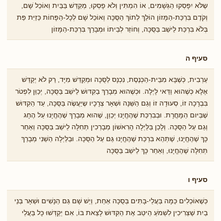
שֶלֹּא יִפָּסְקוּ הַגְּשָׁמִים, אוֹ הִמְתִּין וְלֹא פָסְקוּ, מְקַדֵּשׁ בַּבַּיִת וְאוֹכֵל ֹשָם,
וְקֹדֶם בִּרְכַּת-הַמָּזוֹן הוֹלֵךְ לְתוֹךְ הַסֻּכָּה וְאוֹכֵל שָׁם לְכָל-הַפָּחוֹת כַּזַיִּת פַּת
בְּלֹֹא בִּרְכַּת לֵישֵׁב בַּסֻּכָּה, וְחוֹזֵר לְבֵיתוֹ וּמְבָרֵךְ בִּרְכַּת-הַמָּזוֹן
סעיף ה
עַרְבִית, כְּשֶׁבָּא מִבֵּית-הַכְּנֶסֶת, נִכְנָס לַסֻּכָּה וּמְקַדֵּשׁ מִיָּד, רַק לֹא יְקַדֵּשׁ
אֶלָּא כְּשֶׁהוּא וַדַּאי לָיְלָה. וּכְשֶׁהוּא מְבָרֵךְ בַקִּדּוּשׁ לֵישֵׁב בַּסֻּכָּה, יְכַוֵּן לִפְטֹר
בִּבְרָכָה זוֹ, סְעוּדָה זוֹ וְגַם הַשֵּׁנָה וֹּשְאָר צְרָכָיו שֶיַעֲשֶׂה בַּסֻּכָּה, עַד הַקִדּוֹּש
שֶׁבְּיּום הַמָּחֳרָת. וּבְבִרְכַּת שֶׁהֶחֱיָנוּ יְכַוֵן, שֶׁהוּא מְבָרֵךְ שֶׁהֶחֱיָנוּ עַל הֶחָג
וְגַם עַל הַסֻּכָּה. וְלָכֵן בַּלַּיְלָה הָרִאשׁוֹן מְבָרְכִין תְּחִלָּה לֵישֵׁב בַּסֻּכָּה וְאַחַר
כָּךְ שֶׁהֶחֱיָנוּ, שֶׁתְּהֵא בִּרְכַּת שֶׁהֶחֱיָנוּ גַּם עַל הַסֻּכָּה. וּבַלַּיְלָה הַשֵׁנִי מְבָרֵךְ
תְּחִלָּה שֶׁהֶחֱיָנוּ, וְאַחַר כָּךְ לֵישֵׁב בַּסֻּכָּה
סעיף ו
כְּשֶׁאוֹכְלִים כַּמָּה בַּעֲלֵי-בָּתִּים בְּסֻכָּה אַחַת, וְיֵשׁ שָׁם גַּם הַנָשִׁים וּשְׁאָר בְּנֵי
בַיִת שֶׁצְּרִיכִין לִשְׁמֹעַ הֵיטֵב אֶת הַקִּדּוּשׁ לָצֵאת בּוֹ, אִם יְקַדְּשׁוּ כָּל בַּעֲלֵי