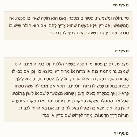
סעיף טז
טז .חוֹלֶה וּמְשַׁמְּשָיו, פְּטוּרִים מִסֻּכָּה. וְאִם הוּא חוֹלֶה שֶׁאֵין בּוֹ סַכָּנָה, אֵין
הַמְשַׁמְּשִׁין פְּטוּרִין אֶלָּא בְּשָׁעָה שֶׁהוּא צָרִיךְ לָהֶם. אִם הוּא חוֹלֶה שֶׁיֶשׁ בּוֹ
סַכָּנָה, פְּטוּרִין גַּם בְּשָׁעָה שֶׁאֵינוֹ צָרִיךְ לָהֶן כָּל כָּךְ
סעיף יז
מִצְטַעֵר, גַּם כֵּן פָּטוּר מִן הַסֻּכָּה בִּשְׁאָר הַלֵּלּוֹת, וְכֵן בְּכָל הַיָמִים. וְהַיְנוּ
שֶׁמִּצְטַעֵר מֵחֲמַת צִנָּה אוֹ מֵרוּחַ אוֹ מֵרֵיחַ רָע וְכַיוֹצֵא בוֹ. וְכֵן אִם כָּבוּ לוּ
הַנֵּרוֹת בְסֻכָּתוֹ בַּשַּׁבָּת וְיֶשׁ לוֹ טֹרַח גָדוֹל לֵילֵךְ לְסֻכַּת חֲבֵרוֹ, יָכוֹל לֵילֵךְ
לְבֵיתוֹ בְּמָקוֹם שֶׁיֶשׁ לוֹ נֵרוֹת דּוֹלְקִים. וְדַוְקָא אִם מִתְּחִלָּה עָשָׂה סֻכָּתוֹ
כָּרָאוּי, וְאַךְ בְּמִקְרֶה בָּא לוֹ הָעִנְיָן שֶהוּא מִצְטַעֵר לֵישֵׁב אוֹ לִישֹׁן בְּתוֹכָהּ.
אֲבָל אִם מִתְּחִלָּה עֲשָׂאָהּ בִּמְקוֹם רֵיחַ רָע וְכַדוֹמֶה, אוֹ בְּמָקוֹם ֹשֶיִתְיָרֵא
לִישֹׁן בָּהּ, אֵינוֹ יוֹצֵּא בָהּ אֲפִלּוּ בַאֲכִילָה בַיוֹם. אִם בָּא הָרוּחַ לְכַבוֹת
הַנֵּרוֹת דֶרֶךְ הַדְפָנוֹת, מֻתָּר לִפְרוֹשׂ שָׁם סָדִין אוֹ בֶגֶד
סעיף יח