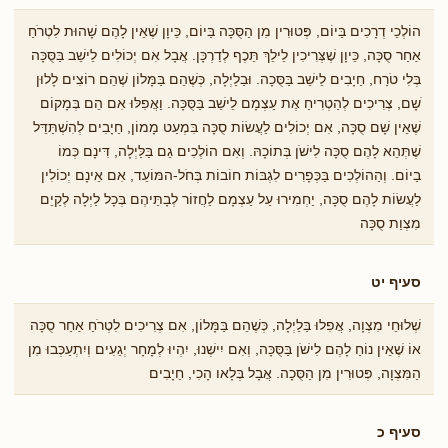
הוֹלְכֵי דְרָכִים בַּיוֹם, פְּטוּרִין מִן הַסֻּכָּה בַּיוֹם, כֵּיוָן שֶׁאֵין לָהֶם שָׁהוּת לִטְרֹחַ
אַחַר סֻכָּה, כֵּיוָן שֶׁצְּרִיכִין לֵילֵךְ תֵּכֶף לְדַרְכָּן. אֲבָל אִם יְכוֹלִים לֵישֵׁב בַּסֻּכָּה
בְּלִי טֹרַח, חַיָבִים לֵישֵׁב בַּסֻּכָה. וּבַלַיְלָה, כְּשֶׁהֵם בַּמָּלוֹן שֶׁהֵם רוֹצִים לָלוּן
ֹשָם, צְרִיכִים לְהַטְרִיחַ אֶת עַצְמָם לֵישֵׁב בַּסֻּכָּה. וַאֲפִלּוּ אִם הֵם בְּמָקוֹם
שֶׁאֵין שָׁם סֻכָּה, אִם יְכוֹלִים לַעֲשׂוֹת סֻכָּה בִּמְעַט מָמוֹן, חַיָבִים לְהִשְׁתַּדֵּל
שֶׁתְּהֵא לָהֶם סֻכָּה לִישֹׁן בְּתוֹכָהּ. וְאִם הוֹלְכִים גַם בַּלַּיְלָה, דִּינָם כְּמוֹ
בַיוֹם. וְהַהוֹלְכִים בַּכְּפָרִים לִגְבּוֹת חוֹבוֹת בְּחֹל-המּוֹעֵד, אִם אֵינָם יְכוֹלִין
לַעֲשׂוֹת לָהֶם סֻכָּה, יַחְמִירוּ עַל עַצְמָם לַחֲזוֹר לְבָתֵּיהֶם בְּכָל לַיְלָה לְקַיֵם
מִצְוַת סֻכָּה
סעיף יט
שְׁלוּחֵי מִצְוָה, אֲפִלוּ בַּלַיְלָה, כְּשֶׁהֵם בַּמָּלוֹן, אִם צְרִיכִים לִטְרֹחַ אַחַר סֻכָּה
אוֹ שֶׁאֵין נוֹחַ לָהֶם לִישֹׁן בַּסֻּכָּה, וְאִם יִישְׁנוּ, יִהְיוּ לְמָחָר יְגֵעִים וְיִתְעַכְּבוּ מִן
הַמִּצְוָה, פְּטוּרִין מִן הַסֻּכָה. אֲבָל בְּלָאו הָכִי, חַיָבִים
סעיף כ