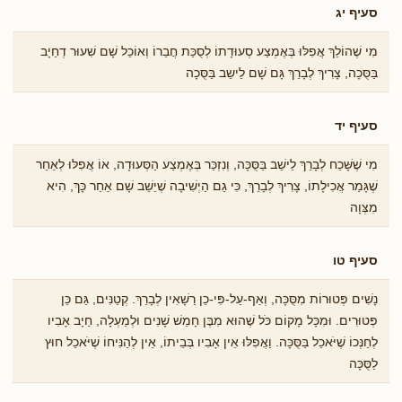
סעיף יג
מִי שֶׁהוֹלֵךְ אֲפִלּוּ בְּאֶמְצַע סְעוּדָתוֹ לְסֻכַּת חֲבֵרוֹ וְאוֹכֵל שָׁם שִׁעוּר דְחַיָב
בַּסֻּכָה, צָרִיךְ לְבָרֵךְ גָּם שָׁם לֵישֵב בַּסֻּכָה
סעיף יד
מִי שֶׁשָּׁכַח לְבָרֵךְ לֵישֵׁב בַּסֻּכָּה, וְנִזְכַּר בְּאֶמְצַע הַסְּעוּדָה, אוֹ אֲפִלּוּ לְאַחַר
שֶׁגָּמַר אֲכִילָתוֹ, צָרִיךְ לְבָרֵךְ, כִּי גַם הַיְשִׁיבָה שֶׁיֵשֵׁב שָׁם אַחַר כָּךְ, הִיא
מִצְּוָה
סעיף טו
נָשִׁים פְּטוּרוֹת מִסֻּכָּה, וְאַף-עַל-פִּי-כֵן רַשָׁאִין לְבָרֵךְ. קְטַנִּים, גַּם כֵּן
פְּטוּרִים. וּמִכָּל מָקוֹם כֹּל שֶׁהוּא מִבֶּן חָמֵשׁ שָׁנִים וּלְמַעְלָה, חַיָב אָבִיו
לְחַנְּכוֹ שֶׁיֹּאכַל בַּסֻּכָּה. וַאֲפִלּוּ אֵין אָבִיו בְּבֵיתוֹ, אֵין לְהַנִּיחוֹ שֶׁיֹּאכַל חוּץ
לַסֻּכָּה