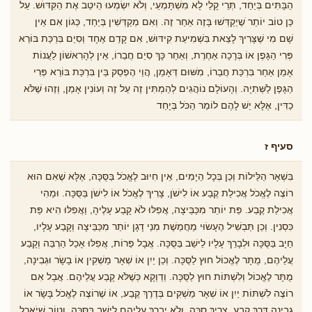
הַבָּתִּים בְּיַחַד, תְּרֵי קָלֵי לָא מִשְׁתָּמְעֵי, וְלֹא יִשְׂמְעוּ הֵיטֵב אֶת הַקִּדּוֹּש. עַל
כֵּן טוֹב יוֹתֵר ֹשֶיְקַדְּשׁוּ בָּזֶה אַחַר זֶה. וְאִם מְקַדְּשִׁין בְּיַחַד, כְּגוֹן אִם אֵין
שָׁם מִי שֶׁצָּרִיךְ לָצֵאת בִּשְׁמִיעַת קִידּוּשׁ, אִם קָדַם אֶחָד וְסִיֵם בִּרְכַּת בּוֹרֵא
פְּרִי הַגָּפֶן אוֹ בְּרָכָה אַחֶרֶת, וְאַחַר כָּךְ סִיֵם חֲבֵרוֹ, אֵין לְהָרִאשׁוֹן לַעֲנוֹת
אָמֵן אַחַר בִּרְכַּת חֲבֵרוֹ, מִֹשּוּם דְּאָמֵן, הֲוֵי הֶפְסֵק בֵּין בִּרְכַּת בּוֹרֵא פְּרִי
הַגָּפֶן לַשְּׁתִיָה. וְהָעוֹלָם נוֹהֲגִים לְהַמְתִּין זֶה עַל זֶה וְעוֹנִין אָמֵן, וְזֶהוּ שֶׁלֹּא
כַדִּין, אֶלָּא יֵשׁ לָהֶם לוֹמַר הַכֹּל בְּיָחַד
סעיף ז
בִּשְׁאָר הַלֵּילוֹת וְכֵן בְּכָל הַיָמִים, אֵין חִיוּב לֶאֱכֹל בַּסֻּכָּה, אֶלָּא שֶׁאִם הוּא
רוֹצֶה לֶאֱכֹל אֲכִילַת קֶבַע אוֹ לִישֹׁן, צָרִיךְ לֶאֱכֹל אוֹ לִישֹׁן בַּסֻּכָּה. וּמַהִי
אֲכִילַת קֶבַע. פַּת יוֹתֵר מִכַּבֵּיצָה, אֲפִלּוּ לֹֹא קָבַע עָלֶיהָ, וַאֲפִלּוּ הִיא פַּת
כִּסְנִין. וְכֵן תַּבְשִׁיל הֶעָשׂוּי מֵחֲמֵשֶׁת מִנֵי דָגָן יוֹתֵר מִכַּבֵּיצָה וְקָבַע עָלָיו,
חַיָב בַּסֻּכָּה וּלְבָרֵךְ עָלָיו לֵישֵׁב בַּסֻּכָּה. אֲבָל פֵּרוֹת, אֲפִלּוּ אָכַל הַרְבֵּה וְקָבַע
עֲלֵיהֶם, מֻתָּר לֶאֱכוֹל חוּץ לַסֻּכָּה. וְכֵן יַיִן אוֹ שְׁאָר מַשְׁקִין אוֹ בָשָׂר וּגְבִינָה,
מֻתָּר לֶאֱכוֹל וְלִשְׁתּוֹת חוּץ לַסֻּכָּה. וְדַוְקָא כְּשֶׁלֹּא קָבַע עֲלֵיהֶם. אֲבָל אִם
רוֹצֶה לִשְׁתּוֹת יַיִן אוֹ שְׁאָר מַשְׁקִים בְּדֶרֶךְ קֶבַע, אוֹ שֶׁרוֹצֶה לֶאֱכֹל בָּשָׂר אוֹ
גְבִינָה דֶּרֶךְ קֶבַע, צָרִיךְ סֻכָּה, וְלֹא יְבָרֵךְ עֲלֵיהֶם לֵישֵׁב בַּסֻּכָּה. וְטוֹב שֶׁיֹאכַל