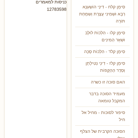
כניסות למאמרים
סִימָן קלח - דִּינֵי הוֹשַעְנָא
12783598
רַבָּא וֹּשְמִינִי עֲצֶרֶת וְשִמְחַת
תּוֹרָה
סִימָן קלו - הִלְכוֹת לוּלָב
וֹּשְאָר הַמִינִים
סִימָן קלד - הִלְכוֹת סֻכָּה
סִימָן קלז - דִינֵי נְטִילָתָן
וְסֵדֶר הַהַקָּפוֹת
האם סוכה זו כשרה
מעמיד הסוכה בדבר
המקבל טומאה
סיפור לסוכות - מחיל אל
חיל
הסוכה הקרבית של הצלף