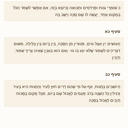
כ.שׁוֹמְרֵי גִנּוֹת וּפַרְדֵּסִים וּתְבוּאָה וְכַיּוֹצֵא בָזֶה, אִם אֶפְשָׁר לִשְׁמֹר הַכֹּל
בְּמָקוֹם אֶחָד, יַעֲשֶׂה לוֹ שָׁם סֻכָּה וְיֵשֵׁב בָּהּ
סעיף כא
הָעוֹשִׂים יַיִן אֵצֶל גוֹיִם, פְּטוּרִין מִן הַסֻּכָּה, בֵּין בַּיוֹם בֵּין בַּלַּיְלָה, מִשּׁוּם
דִּצְרִיכִים לִשְׁמוֹר שֶׁלֹּא יִגַע בּוֹ גּוּי. וְאִם הוּא בְּעִנְיָן שֶׁאֵינוֹ צָרִיךְ שִׁמּוּר,
חַיָבִין
סעיף כב
הַיוֹשְׁבִים בַּחֲנוּת, אַף-עַל-פִּי ֹשֶהֵם דָּרִים חוּץ לָעִיר וְהַחֲנוּת הִיא בָּעִיר
וּרְגִילִין כָּל הַֹשָּנָה בְּרֹב פְּעָמִים לֶאֱכוֹל שָׁם בַּיּוֹם, מִכָּל מָקוֹם בַּסֻּכּוֹת
חַיָבִים לֶאֱכוֹל בַּסֻּכָּה