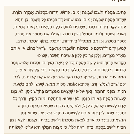
כְּתִיב, בַּסֻּכֹּת תֵּשְׁבוּ שִׁבְעַת יָמִים, פֵּרוּשׁ, תָּדוּרוּ בַּסֻּכּוֹת. אָמְרָה תוֹרָה,
שֶׁיָדּוּר בַּסֻּכָּה שִׁבְעַת יָמִים. כְּמוֹ שֶׁהוּא דָר בְּבֵיתוֹ כָּל הַשָּׁנָה, כֵּן תְּהֵא
עַתָּה עִקַּר-דִּירָתוֹ בַּסֻּכָּה, שֶׁיַכְנִיס לְתוֹכָהּ כֵּלָיו הַנָּאִים וּמַצָּעוֹת הַנָּאוֹת,
וְאוֹכֵל וְשׁוֹתֶה וְלוֹמֵד וּמְטַיֵל וְיָשֵׁן בַּסֻּכָּה. וַאֲפִלּוּ אִם מְסַפֵּר עִם חֲבֵרוֹ,
יְסַפֵּר בַּסֻּכָּה. וְכֵן אִם מִתְפַּלֵּל בִּיחִידוּת, יִתְפַּלֵּל בְּתוֹךְ הַסֻּכָּה. כְּתִיב,
לְמַעַן יֵדְעוּ דֹרֹתֵיכֶם כִּי בַסֻּכּוֹת הוֹשַׁבְתִּי אֶת-בְּנֵי יִשְֹרָאֵל בְּהוֹצִיאִי אוֹתָם
מֵאֶרֶץ מִצְרָיִם, וְלָכֵן צְרִיכִין לְכַוֵּן בִּישִׁיבַת הַסֻּכָּה, שֶצִּוָּנוּ
הַקָּדוֹשׁ-בָּרוּךְ-הוּא לֵישֵׁב בַּסֻכָּה זֵכֶר לִיצִיאַת מִצְרָיִם. וְסֻכּוֹת אֵלוּ שֶׁאָמַר
הַכָּתוּב כִּי בַסֻּכּוֹת הוֹשַׁבְתִּי, נֶחְלְקוּ בָּהֶם תַּנָּאִים. רַבִּי אֱלִיעֶזֶר אוֹמֵר,
הֵמָּה עַנְנֵי הַכָּבוֹד, שֶׁהִקִּיף בָּהֶם הַקָּדוֹשׁ-בָּרוּך-הוּא אֶת אֲבוֹתֵינוּ, לְבַל
יַכֵּם שָׁרָב וָשָׁמֶשׁ. וְרַבִּי עֲקִיבָא אוֹמֵר, סֻכּוֹת מַמָּשׁ, שֶׁעָשׂוּ לָהֶם בִּשְׁעַת
חֲנִיָתָן מִפְּנֵי הַחַמָּה. וְאַף-עַל-פִּי שֶׁיָצָאנוּ מִמִּצְרַיִם בְּחֹדֶשׁ נִיסָן, לֹא צִוָּנוּ
לַעֲשׂוֹת הַסֻּכָּה בְּאוֹתוֹ הַזְּמָן, לְפִי שֶׁהוּא הַתְחָלַת יְמוֹת הַקַּיִץ, וְדֶרֶךְ כָּל
אָדָם לַעֲשׂוֹת אָז סֻכָּה לְצֵל, וְלֹא הָיְתָה נִכֶּרֶת שֶׁהִיא בְּמִצְוַת הַבּוֹרֵא
יִתְבָּרַךְ שְׁמוֹ. לָכֵן צִוָּה אוֹתָנוּ לַעֲשׂוֹתָהּ בַּחֹדֶשׁ הַשְּׁבִיעִי, שֶׁהוּא זְמַן
הַגְשָׁמִים, וְדֶרֶךְ כָּל אָדָם לָצֵאת מִסֻּכָּתוֹ וְלֵישֵׁב בְּבֵיתוֹ. וַאֲנַחְנוּ יוֹצְאִין מִן
הַבַּיִת לֵישֵׁב בַּסֻּכָּה, בָּזֶה יֵרָאֶה לַכֹּל, כִּי מִצְוַת הַמֶּלֶךְ הִיא עָלֵינוּ לַעֲשׂוֹתָהּ