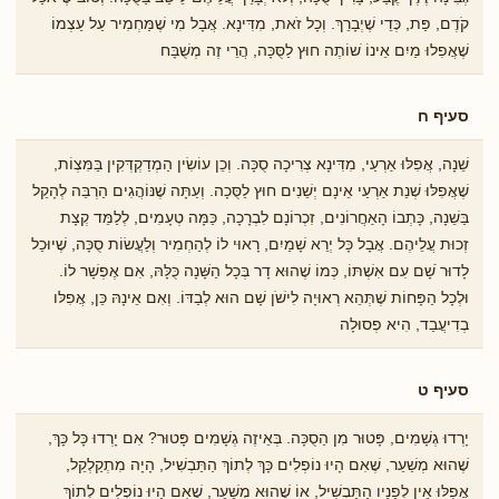
קֹדֶם, פַּת, כְּדֵי שֶׁיְבָרֵךְ. וְכָל זֹאת, מִדִּינָא. אֲבָל מִי שֶׁמַּחְמִיר עַל עַצְמוֹ
שֶׁאֲפִלוּ מַיִם אֵינוֹ ֹשוֹתֶה חוּץ לַסֻּכָּה, הֲרֵי זֶה מְשֻׁבָּח
סעיף ח
שֵׁנָה, אֲפִלּוּ אַרְעַי, מִדִּינָא צְרִיכָה סֻכָּה. וְכֵן עוֹשִׂין הַמְדַקְדְּקִין בַּמִּצְוֹת,
שֶׁאֲפִלּוּ שְׁנַת אַרְעַי אֵינָם יְשֵׁנִים חוּץ לַסֻּכָה. וְעַתָּה שֶׁנּוֹהֲגִים הַרְבֵּה לְהָקֵל
בַּשֵׁנָה, כָּתְבוֹ הָאַחֲרוֹנִים, זִכְרוֹנָם לִבְרָכָה, כַּמָּה טְעָמִים, לְלַמֵּד קְצָת
זְכוּת עֲלֵיהֶם. אֲבָל כָּל יְרֵא שָׁמַיִם, רָאוּי לוֹ לְהַחְמִיר וְלַעֲשׂוֹת סֻכָּה, שֶׁיוּכַל
לָדוּר ֹשָׁם עִם אִשְׁתּוֹ, כְּמוֹ שֶׁהוּא דָר בְּכָל הַשָּׁנָה כֻּלָּהּ, אִם אֶפְשָׁר לוֹ.
וּלְכָל הַפָּחוֹת שֶׁתְּהֵא רְאוּיָה לִישֹׁן שָׁם הוּא לְבַדּוֹ. וְאִם אֵינָהּ כֵּן, אֲפִלּו
בְדִיעֲבַד, הִיא פְסוּלָה
סעיף ט
יָרְדוּ גְשָׁמִים, פָּטוּר מִן הַסֻכָּה. בְּאֵיזֶה גְשָׁמִים פָּטוּר? אִם יָרְדוּ כָּל כָּךְ,
שֶׁהוּא מְשַׁעֵר, שֶׁאִם הָיוּ נוֹפְלִים כָּךְ לְתוֹךְ הַתַּבְשִׁיל, הָיָה מִתְקַלְקֵל,
אֲפִלּוּ אֵין לְפָנָיו הַתַּבְשִׁיל, אוֹ שֶׁהוּא מְשַׁעֵר, שֶׁאִם הָיוּ נוֹפְלִים לְתוֹךְ