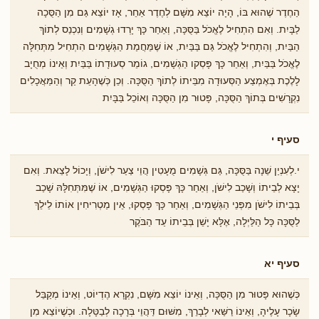
הַחֶדֶר שֶׁהוּא בּוֹ, הָיָה יוֹצֵא מִשָּׁם לְחֶדֶר אַחֵר, אָז יוֹצֵא גַּם מִן הַסֻּכָה
לַבָּיִת. וְאִם הִתְחִיל לֶאֱכֹל בַּסֻּכָּה, וְאַחַר כָּךְ יָרְדוּ גְשָׁמִים וְנִכְנַס לְתוֹךְ
הַבַּיִת, וְהִתְחִיל לֶאֱכֹל גַּם בַּבַּיִת, אוֹ שֶׁמֵּחֲמַת הַגְּשָׁמִים הִתְחִיל מִתְּחִלָּה
לֶאֱכֹל בַּבַּיִת, וְאַחַר כָּךְ פָּסְקו הַגְשָׁמִים, גוֹמֵר סְעוּדָתוֹ בַּבַּיִת וְאֵינוֹ מְחֻיָב
לָלֶכֶת בְּאֶמְצַע הַסְּעוּדָה מִבֵּיתוֹ לְתוֹךְ הַסֻּכָּה. וְכֵן כְֹּשֶהָעֵת קַר וְהַמַּאֲכָלִים
נִקְרָשִׁים בְּתוֹךְ הַסֻּכָּה, פָּטוּר מִן הַסֻּכָּה וְאוֹכֵל בַּבָּיִת
סעיף י
י.לְעִנְיַן שֵׁנָה בַּסֻּכָּה, גַּם גְּשָׁמִים מֻעָטִין הֲוֵי צַעַר לִישֹׁן, וְיָכוֹל לָצֵאת. וְאִם
יָצָא לְבֵיתוֹ וְשָׁכַב לִישֹׁן, וְאַחַר כָּךְ פָּסְקוּ הַגְּשָׁמִים, אוֹ שֶׁמִּתְּחִלָּהּ שָׁכַב
בְּבֵיתוֹ לִישֹׁן מִפְּנֵי הַגְּשָׁמִים, וְאַחַר כָּךְ פָּסְקוּ, אֵין מַטְרִיחִין אוֹתוֹ לֵילֵךְ
לַסֻּכָּה כָּל הַלַּיְלָה, אֶלָּא יָשֵׁן בְּבֵיתוֹ עַד הַבֹּקֶר
סעיף יא
כְּשֶׁהוּא פָּטוּר מִן הַסֻּכָּה, וְאֵינוֹ יוֹצֵא מִֹשָּם, נִקְרָא הֶדְיוֹט, וְאֵינוֹ מְקַבֵּל
שָׂכָר עָלֶיהָ, וְאֵינוֹ רַשַּׁאי לְבָרֵךְ, מִשּׁוּם דַּהֲוֵי בְּרָכָה לְבַטָּלָה. וּכְשֶׁיוֹצֵא מִן