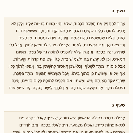
סעיף ב
צָרִיךְ לְהַחֲזִיק אֶת הַסֻּכָּה בְּכָבוֹד, שֶׁלֹּא יִהְיוּ מִצְוֹת בְּזוּיוֹת עָלָיו. וְלָכֵן לֹא
יַכְנִיס לְתוֹכָה כֵּלִים שֶׁאֵינָם מְכֻבָּדִים, כְּגוֹן קְדֵרוֹת, וְכַד שֶׁשּׁוֹאֲבִים בּוֹ
מַיִם, וְכֵלִים ֹשֶמַּשְׁהִים בָּהֶם קֶמַח, וַעֲרֵבָה וְיוֹרָה וּמַחֲבַת וּמַכְתֶּשֶׁת
וְכַיּוֹצֵא בָהֶן. וְגַם הַקְּעָרוֹת, לְאַחַר הָאֲכִילָה צָרִיךְ לְהוֹצִיאָן לַחוּץ. אֲבָל כְּלֵי
שְׁתִיָה, יִהְיוּ בַּסֻּכָה. וְנוֹהֲגִין שֶׁלֹּא לְהַכְנִיס לְתוֹכָהּ נֵר ֹשֶל חֶרֶס, מִשׁוּם
דְמָאִיס. וְכֵן לֹא יַעֲשֶׂה בָּהּ תַּשְׁמִישׁ בָּזוּי, כְּגוֹן שְׁטִיפַת קְדֵרוֹת וּקְעָרוֹת.
אֲבָל כּוֹסוֹת, מֻתָּר לִשְׁטֹף. וְכָלֹ-שֶׁכֵּן דְּאָסוּר לְהַשְׁתִּין בָּהּ, אֲפִלּוּ לְתוֹךְ כֶּלִי,
אַף-עַל-פִּי שֶעוֹשֶׂה כֵן בְּתוךְ בֵּיתוֹ. אֲבָל תַּשְׁמִישׁ-הַמִּטָּה, מֻתָּר בַּסֻּכָּה,
שֶׁהֲרֵי עִקַּר מִצְוָתָהּ אִישׁ וְאִשְׁתּוֹ. אִם הִכְנִיס לְתוֹכָהּ כֵּלִים בְּזוּיִים, אֵינָהּ
נִפְסֶלֶת בְּכָךְ. אַךְ בְּשָׁעָה שֶהֵם בָּהּ, אֵין לְבָרֵךְ לֵישֵׁב בַּסֻּכָּה, עַד שֶׁיּוֹצִיאוּם
סעיף ג
אֲכִילָה בַּסֻּכָּה בַּלַיְלָה הָרִאשׁוֹן הִיא חוֹבָה, שֶׁצָּרִיךְ לֶאֱכֹל בַּסֻּכָּה פַּת
לְכָל-הַפָּחוֹת כַּזָּיִת. וַאֲפִלּוּ מִצְטַעֵר, חַיָב לֶאֱכֹל בַּסֻּכָּה. וְאִם יוֹרְדִים
גְּשָׁמִים - עַיֵן לְקַמָּן סָּעִיף ט, אִם מְדַמֶּה שֶׁיִפָּסְקוּ לְאַחַר שָׁעָה אוֹ שְׁתֵּי