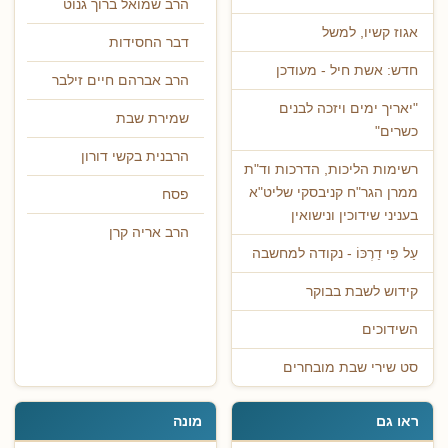
הרב שמואל ברוך גנוט
אגוז קשיו, למשל
דבר החסידות
חדש: אשת חיל - מעודכן
הרב אברהם חיים זילבר
"יאריך ימים ויזכה לבנים
שמירת שבת
כשרים"
הרבנית בקשי דורון
רשימות הליכות, הדרכות וד"ת
ממרן הגר"ח קניבסקי שליט"א
פסח
בעניני שידוכין ונישואין
הרב אריה קרן
עַל פִּי דַרְכּוֹ - נקודה למחשבה
קידוש לשבת בבוקר
השידוכים
סט שירי שבת מובחרים
ראו גם
מונה