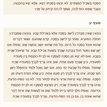
הַסֻּכָּה בִּשְׁבִיל הַגְּשָׁמִים, לֹא יְבַעֵט בְסֻכָּתוֹ וְיֵצֵא, אֶלָּא יֵצֵא בְּהַכְנָעָה,
כְּעֶבֶד שֶמָּזַג כּוֹס לְרַבּוֹ, וְשָׁפַךְ לוֹ רַבּוֹ קִיתוֹן עַל פָּנָיו
סעיף יב
נוֹהֲגִין שֶׁאֵין מְבָרְכִין לֵישֵׁב בַּסֻּכָּה אֶלָּא בַּאֲכִילַת קֶבַע. וְנוֹהֲגִין שֶׁמְּבָרְכִין
תְּחִלָּה הַמּוֹצִיא, וְאַחַר כָּךְ לֵישֵׁב בַּסֻכָּה, קֹדֶם שֶׁטּוֹעֵם. וּשְׁאָר דְּבָרִים
שֶׁהוּא אוֹכֵל בַּסֻּכָּה כָּל הַיוֹם, וְכָל מַה ֹשֶהוּא יוֹשֵׁב וְעוֹשֶׂה שָׁם, וַאֲפִלּוּ אִם
יָשֵׁן שָׁם נִפְטָר הַכֹּל בַּבְּרָכָה שֶׁבֵּרַךְ בִּשְׁעַת אֲכִילַת קֶבַע, עַד שֶׁיֹּאכַל ֹשֵנִית
בְּקֶבַע. וְאִם לֹא יָצָא מִן הַסֻּכָּה לַעֲסָקָיו אוֹ לְבֵית-הַכְּנֶסֶת בֵּין סְעוּדָה
לִסְעוּדָה, כֵּיוָן שֶׁבֵּרַךְ פַּעַם אַחַת, שׁוּב אֵינוֹ צָרִיךְ לְבָרֵךְ בִּסְעוּדָה שְׁנִיָה
שֶׁאוֹכֵל. וַאֲפִלּוּ כָּל שִׁבְעַת יְמֵי הֶחָג, אִם יָשַׁב וְאָכַל וְלָמַד וְהִתְפַּלֵּל וְיָשֵּׁן
תּוֹךְ סֻכָּתוֹ, אֵינוֹ צָרִיךְ לְבָרֵךְ רַק פַּעַם אַחַת, כֵּיוָן שֶׁלֹּא הִסִּיחַ דַּעְתּוֹ מִן
הַסֻּכָּה. וַאֲפִלּוּ יָצָא יְצִיאַת אַרְעַי וְדַעְתּוֹ לַחֲזוֹר מִיָד, לֹא הֲוֵי הֶסַּח-הַדַּעַת,
וְאֵינוֹ צָרִיךְ לְבָרֵךְ בִסְעוּדָה שְנִיָה, רַק כְּשֶׁיָצָא לַעֲסָקָיו אוֹ לְבֵית-הַכְּנֶסֶת
וְכַדּוֹמֶה. וַאֲפִלּוּ הָלַךְ לְתוֹךְ בֵּיתוֹ לִלְמֹד שָׁם אוֹ לַעֲשׂוֹת שָׁם אֵיזֶה דָבָר
שֶׁהוּא שׁוֹהֶה בוֹ, גַּם כֵּן הֲוֵי הֶסַּח-הַדַּעַת, וְצָרִיךְ לְבָרֵךְ בִּסְעוּדָה שְנִיָה