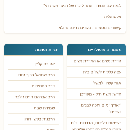
לנצח עם הנצח - אתר לזכרו של הנער משה הי"ד
אקטואליה
קישורים נוספים - בעריכת רינה אזולאי
מאמרים פופולריים
תגיות נפוצות
הדרת נשים או האדרת נשים
אהובה קליין
עצה כללית לשלום בית
הרב שמואל ברוך גנוט
אגוז קשיו, למשל
דבר החסידות
חדש: אשת חיל - מעודכן
הרב אברהם חיים זילבר
"יאריך ימים ויזכה לבנים
שמירת שבת
כשרים"
הרבנית בקשי דורון
רשימות הליכות, הדרכות וד"ת
ממרן הגר"ח קניבסקי שליט"א