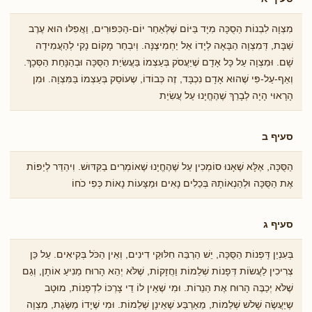
מִצְוָה לִבְנוֹת הַסֻכָּה מִיָד בַּיּוֹם שֶׁלְּאַחַר יוֹם-הַכִּפּוּרִים, וַאֲפִלּוּ הוּא עֶרֶב
שַׁבָּת, דְּמִצְוָה הַבָּאָה לְיָדוֹ אַל יַחְמִיצֶנָּה. וְיִבְחַר מָקוֹם נָקִי לְהַעֲמִידָה
שָׁם. וּמִצְוָה עַל כָּל אָדָם שֶׁיַעֲסֹק בְּעַצְמוֹ בַּעֲשִׂיַת הַסֻּכָּה וּבְהַנָּחַת הַסְּכָךְ.
וְאַף-עַל-פִּי שֶׁהוּא אָדָם נִכְבָּד, זֶה כְּבוֹדוֹ, שֶעוֹסֵק בְּעַצְמוֹ בַּמִּצְוָה. וּמִן
הָרָאוּי הָיָה לְבָרֵךְ שֶׁהֶחֱיָנוּ עַל עֲשִׂיַת
סעיף ב
הַסֻּכָּה, אֶלָּא שֶׁאָנוּ סוֹמְכִין עַל שֶׁהֶחֱיָנוּ שֶׁאוֹמְרִים בַקִּדּוּשׁ. וִיהַדֵּר לְיַפּוֹת
אֶת הַסֻּכָּה וּלְהַנְאוֹתָהּ בְּכֵלִים נָאִים וּמַצָּעוֹת נָאוֹת כְּפִי כֹחוֹ
סעיף ג
בְּעִנְיַן דָּפְנוֹת הַסֻּכָּה, יֵשׁ הַרְבֵּה חִלּוּקֵי דִינִים, וְאֵין הַכֹּל בְּקִיאִים. עַל כֵּן
צְרִיכִין לַעֲשֹוֹת דְּפָנוֹת שְׁלֵמוֹת וַחֲזָקוֹת, שֶׁלֹּא יְהֵא הָרוּח מֵנִיעַ אוֹתָן, וְגַם
שֶׁלֹּא יְכַבֶּה הָרוּח אֶת הַנֵרוֹת. וּמִי שֶׁאֵין לוֹ דֵי צָרְכּוֹ לִדְפָנוֹת, מוּטָב
שֶיַעֲשֶׂה שָׁלֹש שְׁלֵמוֹת, מֵאַרְבַּע ֹשֶאֵינָן שְׁלֵמוֹת. וּמִי שֶׁיָדוֹ מַשֶּׂגֶת, מִצְוָה