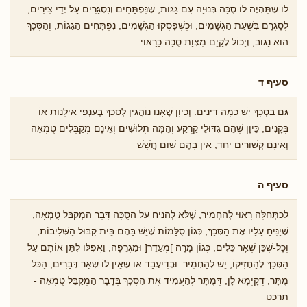
לוֹ שֶׁתִּהְיֶה לוֹ סֻכָּה בְּנוּיָה עִם גַגּוֹת, שֶׁנִּפְתָּחִים וְנִסְגָּרִים עַל יְדֵי צִירִים,
לְסָגְרָם בִֹּשְעַת הַגְּשָׁמִים, וּכְשֶׁפָּסְקוּ הַגְּשָׁמִים, נִפְתָּחִים הַגַּגּוֹת, וְהַסְּכָךְ
הוּא נָגוּב, וְיָכוֹל לְקַיֵם מִצְוַת סֻכָּה כָּרָאוּי
סעיף ד
גַּם בַּסְּכָךְ יֵשׁ כַּמָּה דִינִים. וְכֵיוָן שֶׁאָנוּ נוֹהֲגִין לְסַכֵּךְ בְּעַנְפֵי אִילָנוֹת אוֹ
בְּקָנִים, כֵּיוָן שֶׁהֵם גִדּוּלֵי קַרְקַע וְהֵמָּה תְלוּשִׁים וְאֵינָם מְקַבְּלִים טֻמְאָה
וְאֵינָם קְשׁוּרִים יַחַד, אֵין בָּהֶם שׁוּם חֲשָׁשׁ
סעיף ה
לַכַתְּחִלָּה רָאוּי לְהַחְמִיר, שֶׁלִּא לְהַנִּיחַ עַל הַסֻּכָּה דָּבָר הַמְקַבֵּל טֻמְאָה,
שֶׁיַנִּיחַ עָלָיו אֶת הַסְּכָךְ, כְּגוֹן סֻלָּמוֹת שֶׁיֵּשּׁ בָּהֶם בֵּית קִבּוּל הַשְּׁלִיבוֹת,
וְכָל-ֹשֶכֵּן שְׁאָר כֵּלִים, כְּגוֹן מָרָה ]מְעַדֵר[ וּמַגְרֵפָה, וַאֲפִלּו לִתֵּן אוֹתָם עַל
הַסְּכָךְ לְהַחֲזִיקוֹ, יֵשׁ לְהַחְמִיר. וּבְדִיעֲבַד אוֹ שֶׁאֵין לוֹ שְׁאָר דְּבָרִים, הַכֹּל
מֻתָּר, דְקָיְמָא לָן, דְּמֻתָּר לְהַעֲמִיד אֶת הַסְּכָךְ בְּדָבָר הַמְקַבֵּל טֻמְאָה -
תרכט