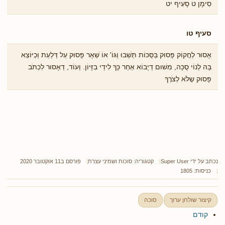
סִימָן ט סָעִיף יט
סעיף טו
אָסוּר לַחֲקוֹק פָּסוּק בַּסֻּכּוֹת תֵּשְׁבוּ וְגּוֹ' אוֹ ֹשְאָר פָּסוּק עַל דְּלַעַת וְכַיּוֹצֵא
בָּהּ לְנוֹי סֻכָּה, מִשׁוּם דְיָבוֹא אַחַר כָּךְ לִידֵי בִזָּיוֹן. וְעוֹד, דְאָסוּר לִכְתֹּב
פָּסוּק שֶלֹּא לְצֹרֶךְ
נכתב על ידי
Super User
קטגוריה:
סוכות ושמיני עצרת
פורסם ב11 אוקטובר 2020
כניסות: 1805
קיצור שולחן ערוך
סוכה
קודם