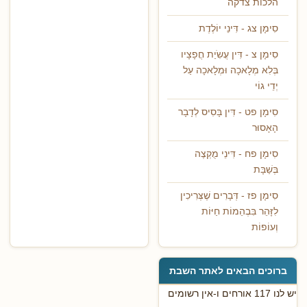
הלכות צדקה
סִימָן צג - דִּינֵי יוֹלֶדֶת
סִימָן צ - דִּין עֲשִֹיַת חֲפָצָיו
בְּלִא מְלָאכָה וּמְלָאכָה עַל
יְדֵי גוֹי
סִימָן פט - דִּין בָּסִיס לְדָבָר
הָאָסוּר
סִימָן פח - דִּינֵי מֻקְצֶה
בְּשַׁבָּת
סִימָן פז - דְּבָרִים שֶׁצְּרִיכִין
לִזָּהֵר בִּבְהֵמוֹת חַיּוֹת
וְעוֹפוֹת
ברוכים הבאים לאתר השבת
יש לנו 117 אורחים ו-אין רשומים