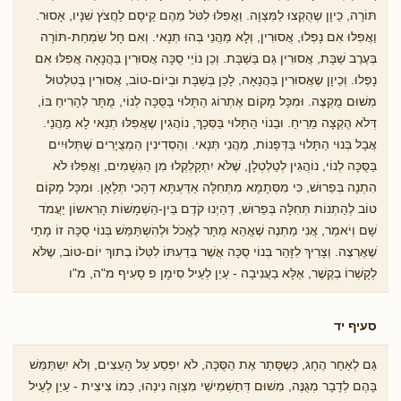
תּוֹרָה, כֵיוָן שֶהֻקְצוּ לַמִּצְוָה. וַאֲפִלּוּ לִטֹּל מֵהֶם קֵיסָם לַחֲצֹץ שִׁנָּיו, אָסוּר.
וַאֲפִלּוּ אִם נָפְלוּ, אֲסוּרִין, וְלָא מַהֲנֵי בְּהוּ תְּנָאי. וְאִם חָל שִֹמְחַת-תּוֹרָה
בְּעֶרֶב שַׁבָּת, אֲסוּרִין גַּם בַּשַׁבָּת. וְכֵן נוֹיֵי סֻכָּה אֲסוּרִין בַּהֲנָאָה אֲפִלּוּ אִם
נָפְלוּ. וְכֵיוָן שֶאֲסוּרִין בַּהֲנָאָה, לָכֵן בְּשַׁבָּת וּבְיוֹם-טוֹב, אֲסוּרִין בְּטִלְטוּל
מִשׁוּם מֻקְצֶה. וּמִכָּל מָקוֹם אֶתְרוֹג הַתָּלוּי בַּסֻּכָּה לְנוֹי, מֻתָּר לְהָרִיחַ בּוֹ,
דְּלֹא הֻקְצָה מֵרֵיחַ. וּבַנוֹי הַתָּלוּי בַּסְּכָךְ, נוֹהֲגִין שֶאֲפִלּוּ תְנַאי לָא מַהֲנֵי.
אֲבָל בְּנוּי הַתָּלוּי בַּדְּפָנוֹת, מַהֲנֵי תְּנָאי. וְהַסְדִינִין הַמְצֻיָרִים שֶׁתְּלוּיִים
בַּסֻּכָּה לְנוֹי, נוֹהֲגִין לְטַלְטְלָן, שֶׁלֹּא יִתְקַלְקְלוּ מִן הַגְשָׁמִים, וַאֲפִלּוּ לֹא
הִתְנָה בְּפֵרוּשׁ, כִּי מִסְּתָמָא מִתְּחִלָּה אַדַּעְתָּא דְהָכִי תְּלָאָן. וּמִכָּל מָקוֹם
טוֹב לְהַתְנוֹת תְּחִלָּה בְּפֵרוּשׁ, דְהַיְנוּ קֹדֶם בֵּין-הַשְׁמָשׁוֹת הָרִאשוֹן יַעֲמֹד
ֹשָם וְיֹאמַר, אֲנִי מַתְנֶה שֶׁאֱהֵא מֻתָּר לֶאֱכֹל וּלְהִֹשְתַּמֵּשׁ בְּנוֹי סֻכָּה זוֹ מָתַי
ֹשֶאֶרְצֶה. וְצָרִיךְ לִזָּהֵר בְּנוֹי סֻכָּה אֲשֶׁר בְּדַעְתּוֹ לִטְּלוֹ בְתוךְ יוֹם-טוֹב, שֶלֹּא
לְקָשְׁרוֹ בְקֶשֶׁר, אֶלָּא בַעֲנִיבָה - עַיֵן לְעֵיל סִימָן פ סָעִיף מ"ה, מ"ו
סעיף יד
גַּם לְאַחַר הֶחָג, כְּשֶסָּתַר אֶת הַסֻּכָּה, לֹא יִפְסַע עַל הָעֵצִים, וְלֹא יִִשְתַּמֵּשׁ
בָּהֶם לְדָבָר מְגֻנֶּה, מִשׁוּם דְּתַשְׁמִישֵׁי מִצְוָה נִינְהוּ, כְּמוֹ צִיצִית - עַיֵן לְעֵיל