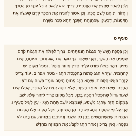
וְלָכֵן לְאַחַר שֶקָּצַץ אֶת הָעֲנָפִים, צָרִיךְ הוּא לְהַגְבִּיהַּ כָּל עָנָף מִן הַסְּכָךְ
וְיַחֲזוֹר וְיַנִּיחֶנּוּ לְשֵׁם סֻכָּה. וְכֵן אָסוּר לְהַנִּיחַ אֶת הַסְּכָךְ קֹדֶם שֶעָשָׂה אֶת
הַדְּפָנוֹת, דְבָעֵינָן שֶבְּהַנָּחַת הַסְּכָךְ תְּהֵא סֻכָּה כְּשֵׁרָה
סעיף ט
וְכֵן בְּסֻכָּה הָעֲשׂוּיָה בְּגַגּוֹת הַנִפְתָּחִים, צָרִיךְ לִפְתֹּחַ אֶת הַגַגּוֹת קֹדֶם
שֶׁמַּנִּיחַ אֶת הַסְּכָךְ, וְאַף שֶׁאַחַר כָּךְ סוֹגֵר אֶת הַגַּג וְחוֹזֵר וּפוֹתֵחַ, אֵינוֹ
מַזִּיק, דַּהֲוֵּי כְּאִלּוּ פּוֹרֵס עָלֶיהָ סָדִין וְחוֹזֵר וְנוֹטְלוֹ. וּמִכָּל מָקוֹם יֵשׁ
לְהַחְמִיר, שֶיְהֵא הַגַּג פָּתוּחַ בְהַכְנָסַת הֶחָג - מטה אפרים. עוֹד צְרִיכִין
לִזָּהֵר בְּאֵלּוּ הַסֻּכּוֹת, שֶׁיְהֵא הַגַג פָּתוּחַ הֵיטֵב עוֹמֵד בְּשָׁוֶה עִם דֹּפֶן
הַסֻּכָּה. שֶׁאִם אֵינוֹ עוֹמֵד בְֹּשָוֶה, אֶלָּא נוֹטֶה קְצָת עַל הַסְּכָךְ, אֲפִלּוּ אֵינוֹ
שִׁעוּר גָּדוֹל שֶתִּפָּסֵל הַסֻּכָּה בְּכָךְ, מִכָּל מָקוּם צָרִיךְ לִזָּהֵר שֶׁלֹּא יֵשֵׁב
בַּמָּקוֹם הַזֶּה שֶהַגַּג מְשֻׁפָּע, שֶׁנִּמְצָא יוֹשֵׁב תַּחַת הַגָּג - עַיֵן לְעֵיל סָעִיף ו.
אַף-עַל-פִּי שֶסֻּכַּת הֶחָג פְּטוּרָה מִן הַמְּזוּזָה, מִכָּל מָקוֹם אֵלּוּ הַסֻּכּוֹת
הַבְּנוּיוּת ֹשֶמִּשְׁתַּמְּשִׁים בָּהֶן כָּל הַשָּׁנָה וְנִתְחַיְבוּ בִּמְזוּזָה, גַּם בֶּחָג לֹא
נִפְטְרוּ, וְאֵין צְרִיכִין אַחַר הֶחָג לִקְבֹּעַ אֶת הַמְּזוזָה מֵחָדָשׁ