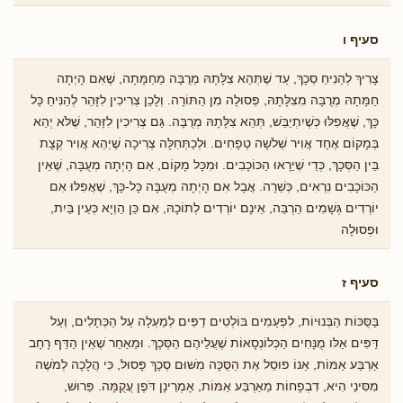
סעיף ו
צָרִיךְ לְהַנִיחַ סְכָךְ, עַד שֶׁתְּהֵא צִלָּתָהּ מְרֻבָּה מֵחַמָּתָה, שֶׁאִם הָיְתָה
חַמָּתָהּ מְרֻבָּה מִצִלָּתָהּ, פְּסוּלָה מִן הַתּוֹרָה. וְלָכֵן צְרִיכִין לִזָּהֵר לְהַנִּיחַ כָּל
כָּךְ, שֶׁאֲפִלּוּ כְּשֶׁיִתְיַבֵּשׁ, תְּהֵא צִלָּתָהּ מְרֻבָּה. גַּם צְרִיכִין לִזָּהֵר, שֶׁלֹּא יְהֵא
בְּמָקוֹם אֶחָד אֲוִיר שְׁלֹשָה טְפָחִים. וּלְכַתְּחִלָּה צְרִיכָה שֶׁיְהֵא אֲוִיר קְצָת
בֵּין הַסְּכָךְ, כְּדֵי שֶׁיֵרָאוּ הַכּוֹכָבִים. וּמִכָּל מָקוֹם, אִם הָיְתָה מְעֻבָּה, שֶׁאֵין
הַכּוֹכָבִים נִרְאִים, כְּשֵׁרָה. אֲבָל אִם הָיְתָה מְעֻבָּה כָּל-כָּךְ, שֶׁאֲפִלּוּ אִם
יוֹרְדִים גְּשָׁמִים הַרְבֵּה, אֵינָם יוֹרְדִים לְתוֹכָהּ, אִם כֵּן הַוְיָא כְּעֵין בַּיִת,
וּפְסוּלָה
סעיף ז
בַּסֻּכּוֹת הַבְּנוּיוֹת, לִפְעָמִים בּוֹלְטִים דַפִּים לְמַעְלָה עַל הַכְּתָלִים, וְעַל
דַּפִּים אֵלּו מֻנָּחִים הַכְּלוֹנְסָאוֹת שֶׁעֲלֵיהֶם הַסְּכָךְ. וּמֵאַחַר ֹשֶאֵין הַדַּף רָחָב
אַרְבַּע אַמּוֹת, אֵנוֹ פוסֵל אֶת הַסֻּכָּה מִֹשּוּם סְכָךְ פָּסוּל, כִּי הֲלָכָה לְמֹשֶה
מִסִּינַי הִיא, דִבְפָחוֹת מֵאַרְבַּע אַמּוֹת, אָמְרֵינָן דֹּפֶן עֲקֻמָּה. פֵּרוּשׁ,