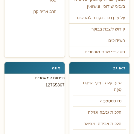
פסח
בעניני שידוכין ונישואין
הרב אריה קרן
עַל פִּי דַרְכּוֹ - נקודה למחשבה
קידוש לשבת בבוקר
השידוכים
סט שירי שבת מובחרים
ראו גם
מונה
כניסות למאמרים
סִימָן קלה - דִּינֵי יְשִׁיבַת
12765867
סֻכָּה
נֵס בְּטַסְמַנְיָה
הלכות גניבה וגזילה
הלכות אבידה ומציאה