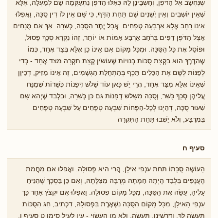
שֶנֶּחְשָׁב אֶל הַדֹּפֶן, וְחָשְבֵינָן לֵהּ כְּאִלּוּ הַדֹּפֶן נִתְעַקְּמָה ֹשָם לְמַעְלָה, אֶלָּא
ֹשֶאֵין יוֹשְבִים וְאֵין יְֹשֵנִים שָׁם תַּחַת הַדַּף, כִּי שָׁם אֵין לוֹ דִין סֻכָּה, וַאֲפִלּוּ
אֵינוֹ רָחָב אֶלָּא אַרְבָּעָה טְפָחִים. אֲבָל יֶתֶר הַסֻּכָּה, כְּשֵׁרָה. אַךְ אִם מֻנָּחִים
אֵצֶל הַדֹּפֶן דַּפִּים בְּרֹחַב אַרְבַּע אַמּוֹת אוֹ יוֹתֵר, זֶהוֹ נִקְרָא סְכָךְ פָּסוּל,
וּפוֹסֵל אֶת כָּל הַסֻּכָּה. וּמִכָּל מָקוֹם אִם אֵינוֹ כֵן אֶלָּא בְּצַד אֶחָד, כְּמוֹ
שֶהַדֶּרֶךְ הוּא בִּקְצָת סֻכּוֹת בְּנוּיוֹת שֶׁעוֹשִֹין קְצָת תִּקְרָה מִצַּד אֶחָד - כְּדֵי
לְפַנּוֹת לְשָׁם אֶת הַכֵּלִים תֵּכֶף בְּהַתְחָלַת הַגְשָׁמִים, זֶה אֵינוֹ מַזִּיק, דְכֵיוָן
שֶׁאֵינוֹ אֶלָּא מִצַּד אֶחָד, הֲרֵי יֵשׁ כָּאן עוֹד שָׁלֹש דְּפָנוֹת כְּשֵׁרוֹת ֹשֶמֻנָּח
עֲלֵיהֶן סְכָךְ כָּשֵׁר, וְסֻכָּה מִשָּלֹש דְּפָנוֹת גַּם כֵּן כְּשֵׁרָה, וּבִלְבַד שֶׁיְהֵא שָם
שִׁעוּר סֻכָּה, דְּהַיְנוּ לְכָל-הַפָּחוֹת שִׁבְעָה טְפָחִים עַל שִׁבְעָה טְפָחִים
בִּמְרֻבָּע, וְלֹא יֵשְׁבוּ תַּחַת הַתִּקְרָה
סעיף ח
הָעוֹשֶה סֻכָּתוֹ תַּחַת עַנְפֵי אִילָן, הֲרֵי הִיא פְּסוּלָה. וַאֲפִלּוּ אִם מֵחֲמַת
הָעֲנָפִים בִּלְבַד הָיְתָה חַמָּתָהּ מְרֻבָּה מִצִּלָּתָהּ, וְאִם כֵּן בַּסְכָךְ שֶׁהִנִּיחַ
עָלֶיהָ, עָשָׂה אֶת הַסֻּכָּה, מִכָּל מָקוֹם פְּסוּלָה. וַאֲפִלּוּ אִם יִקְצֹץ אַחַר כָּךְ
עַנְפֵי הָאִילָן, מִכָּל מָקוֹם הַסֻּכָּה נִשְׁאֶרֶת בִּפְסוּלָהּ, דִכְתִיב, חַג הַסֻּכּוֹת
תַּעֲשֶׂה לְּךָ, וְדָּרְשֵׁינָן, תַּעֲשֶׂה, וְלִא מִן הֶעָשׂוּי - עַיֵן לְעֵיל סִימָן ט סָעִיף ו.