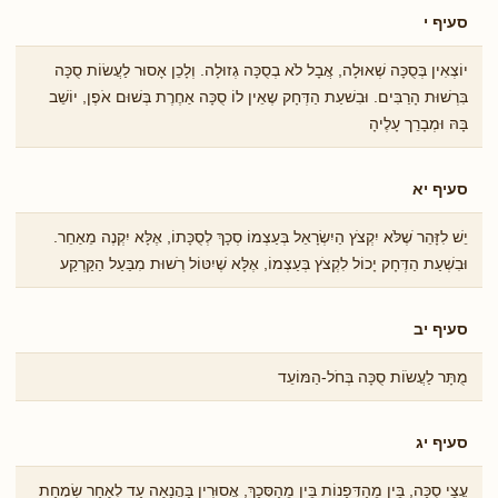
סעיף י
יוֹצְאִין בְּסֻכָּה שְׁאוּלָה, אֲבָל לֹא בְסֻכָּה גְזוּלָה. וְלָכֵן אָסוּר לַעֲשׂוֹת סֻכָּה
בִּרְשׁוּת הָרַבִּים. וּבִשׁעַת הַדְּחָק שֶאֵין לוֹ סֻכָּה אַחֶרֶת בְּשׁוּם אֹפֶן, יוֹשֵׁב
בָּהּ וּמְבָרֵך עָלֶיהָ
סעיף יא
יֵשׁ לִזָּהֵר ֹשֶלֹּא יִקְצֹץ הַיִשְׂרָאֵל בְּעַצְמוֹ סְכָךְ לְסֻכָּתוֹ, אֶלָּא יִקְנֶה מֵאַחֵר.
וּבִשְׁעַת הַדְּחָק יָכוֹל לִקְצֹץ בְּעַצְמוֹ, אֶלָּא שֶׁיִטּוֹל רְֹשוּת מִבַּעַל הַקַּרְקַע
סעיף יב
מֻתָּר לַעֲשֹוֹת סֻכָּה בְּחֹל-הַמּוֹעֵד
סעיף יג
עֲצֵי סֻכָּה, בֵּין מֵהַדְּפָנוֹת בֵּין מֵהַסְּכָךְ, אֲסוּרִין בַּהֲנָאָה עַד לְאַחַר שִׂמְחַת