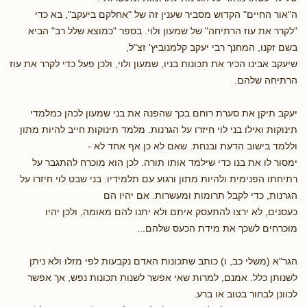
ה"אור החיים" הקדוש מסביר שענין זה של "אחלקם ביעקב", בא כדי
"לקרר את עוז הרתיחה" של שמעון ולוי. בספר "כמוצא שלל רב" הביא
בשם זקנו, המחנך רבי יעקב קלמנוביץ' זצ"ל,
שיעקב אבינו הכיר את תכונות בניו, שמעון ולוי, ולכן פעל כדי לקרר את עוז
הרתיחה שלהם.
יעקב תיקן את סערת רוחם בכך שהפנה את בני שמעון לכהן כמלמדי
תינוקות ואילו בני לוי חיזרו על הגרנות. מלמד תינוקות חייב להיות מתון
וללמד בישוב הדעת ובנחת. שאם לא כן אף אחד לא -
ימסור לו את בנו כדי שילמד אותו תורה. לכן הוא מוכרח להתגבר על
רתיחתו הפנימית ולהיות מתון ורגוע עם תלמידיו. בני שבט לוי חיזרו על
הגרנות, כדי לקבל תרומות ומעשרות. אם יהיו הם
כעסנים, לא ירצו להתעסק איתם ולא יתנו להם מאומה, ולכן יהיו
מוכרחים לשכך את מידת הכעס שלהם...
הגר"א (משלי כב, ו) כותב שתכונות האדם נקבעות לפי מזלו ולא ניתן
לשנותן כלל. אמנם, למרות שאי אפשר לשנות תכונות נפש, אך אפשר
לכוונן לבחור בטוב או ברע.