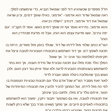
חז"ל מספרים שכשהגיע דוד לפני שמואל הנביא, כדי שימשחנו למלך,
ראה שמואל שדוד הוא אדמוני- "אדמוני, כאילו שופך דמים, וכיון שראה
שמואל את דוד אדמוני, דכתיב "וישלח ויביאהו
והוא אדמוני, נתיירא ואמר אף זה שופך דמים כעשו. אמר לו הקב"ה: 'עם
יפה עינים', עשו מדעת עצמו הוא הורג, אבל זה מדעת סנהדרין הוא
הורג".
הגר"א כותב שלפי מזל לידתו של דוד, שנולד בזמן מזל מאדים, היתה בו
תכונה לשפוך דם. אך דוד השתמש בתכונותיו הטבעיות לטובה וניצל את
תקיפותו למלחמה נגד אויבי ה'. אך שאול
המלך נולד מכח מזלו עם תכונה טבעית של מידת הענוה, אך הוא בחר
להשתמש בענוותנותו הטבעית לרעה ולא עמד איתן נגד רצון העם, ולכן
נענש בכך שהמלוכה ניטלה ממנו ועברה לדוד.
לאור זאת מסביר הגר"א שכל אדם נולד עם תכונות טבעיות הטמונות בו
לפי כח מזל לידתו, ועל המחנך להכיר ולהבין את תכונותיו המיוחדות של
הנער, איתם נולד ע"פ מזלו, ולחנכו בכך שינתב
את תכונותיו לטובה, ואז גם כשהנער יתבגר ויזקין, ימשיך הוא להשתמש
בתכונותיו לאפיקים חיובים. אך מחנך (שאינו מכיר בכך שלא ניתן לשנות
את תכונות הנער, שנטבעו בדמו ובלבבו ע"פ