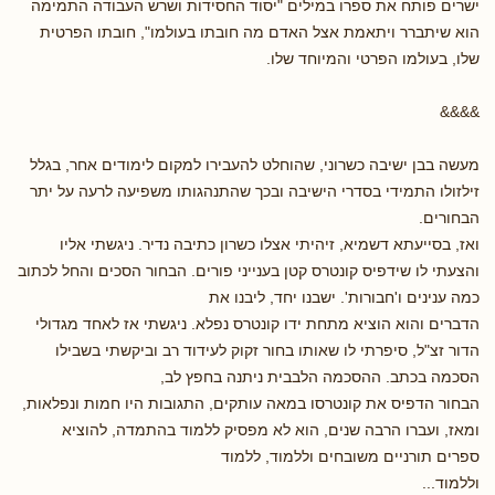
ישרים פותח את ספרו במילים "יסוד החסידות ושרש העבודה התמימה
הוא שיתברר ויתאמת אצל האדם מה חובתו בעולמו", חובתו הפרטית
שלו, בעולמו הפרטי והמיוחד שלו.
&&&&
מעשה בבן ישיבה כשרוני, שהוחלט להעבירו למקום לימודים אחר, בגלל
זילזולו התמידי בסדרי הישיבה ובכך שהתנהגותו משפיעה לרעה על יתר
הבחורים.
ואז, בסייעתא דשמיא, זיהיתי אצלו כשרון כתיבה נדיר. ניגשתי אליו
והצעתי לו שידפיס קונטרס קטן בענייני פורים. הבחור הסכים והחל לכתוב
כמה ענינים ו'חבורות'. ישבנו יחד, ליבנו את
הדברים והוא הוציא מתחת ידו קונטרס נפלא. ניגשתי אז לאחד מגדולי
הדור זצ"ל, סיפרתי לו שאותו בחור זקוק לעידוד רב וביקשתי בשבילו
הסכמה בכתב. ההסכמה הלבבית ניתנה בחפץ לב,
הבחור הדפיס את קונטרסו במאה עותקים, התגובות היו חמות ונפלאות,
ומאז, ועברו הרבה שנים, הוא לא מפסיק ללמוד בהתמדה, להוציא
ספרים תורניים משובחים וללמוד, ללמוד
וללמוד...