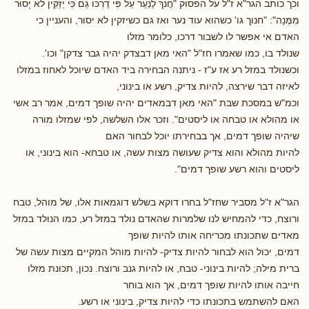
וכך כותב הגר"א ז"ל על הפסוק "חֲנֹךְ לַנַעַר עַל פִּי דַרְכּוֹ גַם כִּּי יַזְקִּין לאֹ יָסוּר
מִּמֶּנָה": "חנוך גו' כשהוא עוד נער ואז גם כשיזקין לא יסור, והעניין כי
האדם אי אפשר לו לשבור דרכו, כלומר מזלו
שנולד בו, כמו שאמרו חז"ל "האי מאן דבצדק יהיה גבר צדקן" וכו'.
וכשנולד במזל רע אז ע"ז - ניתנה הבחירה ביד האדם שיוכל לאחוז במזלו
לאיזה דבר שירצה, להיות צדיק, רשע או בינוני,
וכמ"ש במסכת שבת "האי מאן דבמאדים יהיה שופך דמים, אמר רב אשי
או מהולא או טבחה או ליסטים". וזכר אלו השלשה, לפי שמזלו מורה
שיהיה שופך דמים, אך בבחירתו יוכל לבחור האם
להיות מהולא והוא צדיק שעושה מצות עשה, או טבחא- הוא בינוני, או
ליסטים והוא רשע שופך דמים".
הגר"א ז"ל מסביר שחז"ל בחרו דוקא בשלש דוגמאות אלו, של מוהל, טבח
ורוצח, כדי להמחיש לנו שלמרות שהאדם נולד במזל רע, כמו הנולד במזל
מאדים שתכונתו מכריחה אותו להיות שופך
דמים, יכול הוא לבחור להיות צדיק- להיות מוהל המקיים מצות עשה של
ברית מילה; להיות בינוני- טבח, או להיות גנב ורוצח. נכון, תכונת מזלו
חייבה אותו להיות שופך דמים, אך הוא בוחר
האם להשתמש בתכונתו כדי להיות צדיק, בינוני או רשע.