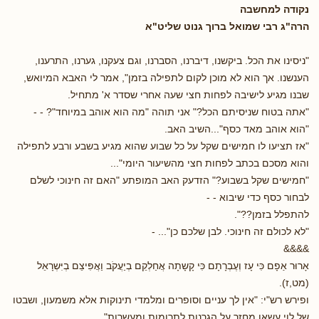
נקודה למחשבה
הרה"ג רבי שמואל ברוך גנוט שליט"א
"ניסינו את הכל. ביקשנו, דיברנו, הסברנו, וגם צעקנו, גערנו, התרענו,
הענשנו. אך הוא לא מוכן לקום לתפילה בזמן", אמר לי האבא המיואש,
שבנו מגיע לישיבה לפחות חצי שעה אחרי שסדר א' מתחיל.
"אתה בטוח שניסיתם הכל?" אני תוהה "מה הוא אוהב במיוחד"? - -
"הוא אוהב מאד כסף"...השיב האב.
"אז תציעו לו חמישים שקל על כל שבוע שהוא מגיע בשבע ורבע לתפילה
והוא מסכם בכתב לפחות חצי מהשיעור היומי"...
"חמישים שקל בשבוע?" הזדעק האב המופתע "האם זה חינוכי לשלם
לבחור כסף כדי שיבוא - -
להתפלל בזמן??".
"לא לכולם זה חינוכי. לבן שלכם כן"... -
&&&&
אָרוּר אַפָם כִּּי עָז וְעֶבְרָתָם כִּּי קָשָתָה אֲחַלְקֵם בְיַעֲקֹב וַאֲפִּיצֵם בְיִּשְרָאֵל
(מט,ז).
ופירש רש"י: "אין לך עניים וסופרים ומלמדי תינוקות אלא משמעון, ושבטו
של לוי עשאו מחזר על הגרנות לתרומות ומעשרות".