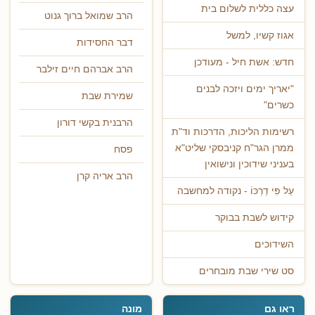
עצה כללית לשלום בית
הרב שמואל ברוך גנוט
אגוז קשיו, למשל
דבר החסידות
חדש: אשת חיל - מעודכן
הרב אברהם חיים זילבר
"יאריך ימים ויזכה לבנים
שמירת שבת
כשרים"
הרבנית בקשי דורון
רשימות הליכות, הדרכות וד"ת
ממרן הגר"ח קניבסקי שליט"א
פסח
בעניני שידוכין ונישואין
הרב אריה קרן
עַל פִּי דַרְכּוֹ - נקודה למחשבה
קידוש לשבת בבוקר
השידוכים
סט שירי שבת מובחרים
ראו גם
מונה