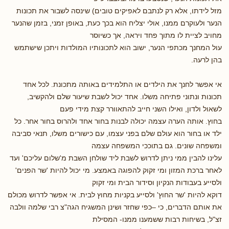
מזל לידתו, אלא רק לנתבם לאפיקים טובים) שינסה לשבור את תכונות
הנער ולעוקרם ממנו, אולי יצליח הוא בכך כעת, באופן זמני, בזמן שהנער
מחויב לציית לו מתוך פחד ויראה, אך כשיוסר
עול המחנך מכתפי הנער, ישוב הוא לתכונותיו המולדות ויתכן שישתמש
בהן לרעה.
אי אפשר לחנך את הילדים או התלמידים באותה מתכונת. לכל אחד
תכונות ונתוני פתיחה משלו. אחד יכול לשבת שיעור שלם ולהקשיב,
לשאול ולדון, ואילו השני חייב להתאוורר קצת מידי פעם
בחוץ. אותה הערה עצמה יכולה לבנות בחור אחד ולהרוס בחור אחר. כל
ילד או בחור הוא עולם שלם בפני עצמו, עם כישורים משלו, תנאי סביבה
ומשפחה שונים. גם בתוככי המשפחה עצמה
עלינו להבין ממי ניתן לדרוש לשבת ליד שולחן השבת מ'שלום עליכם' ועד
לאחר ברכת המזון ומי זקוק להפוגה באמצע. מי יכול להיות 'שר הפנים'
ולסייע בעבודות הנקיון וסידור הבית ומי זקוק
דוקא להיות 'שר החוץ' ולסייע בקניות מחוץ לבית. אי אפשר לדרוש מכולם
את אותם הדברים, כי –כפי שחזר ושינן המשגיח הגה"צ רבי שלמה וולבה
זצ"ל, בשיחות רבות ששמענו ממנו- המסילת