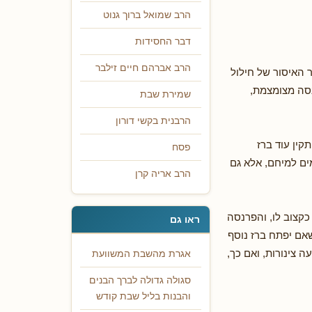
הרב שמואל ברוך גנוט
דבר החסידות
הרב אברהם חיים זילבר
 האיסור של חילול
נסה מצומצמת,
שמירת שבת
הרבנית בקשי דורון
קין עוד ברז
פסח
מים למיחם, אלא גם
הרב אריה קרן
 כקצוב לו, והפרנסה
ראו גם
שאם יפתח ברז נוסף
 צינורות, ואם כך,
אגרת מהשבת המשוועת
סגולה גדולה לברך הבנים
והבנות בליל שבת קודש