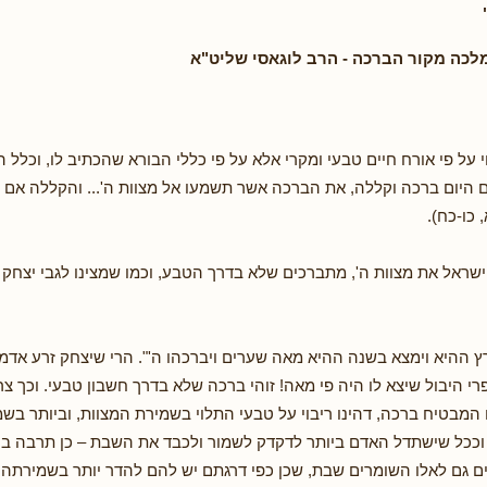
לכה מקור הברכה - הרב לוגאסי שליט"א
 על פי אורח חיים טבעי ומקרי אלא על פי כללי הבורא שהכתיב לו, וכלל ה
כם היום ברכה וקללה, את הברכה אשר תשמעו אל מצוות ה'... והקללה אם 
, כו-כח).
שראל את מצוות ה', מתברכים שלא בדרך הטבע, וכמו שמצינו לגבי יצחק 
רץ ההיא וימצא בשנה ההיא מאה שערים ויברכהו ה'". הרי שיצחק זרע אדמ
רי היבול שיצא לו היה פי מאה! זוהי ברכה שלא בדרך חשבון טבעי. וכך צר
ם המבטיח ברכה, דהינו ריבוי על טבעי התלוי בשמירת המצוות, וביותר ב
וככל שישתדל האדם ביותר לדקדק לשמור ולכבד את השבת – כן תרבה ברכ
 גם לאלו השומרים שבת, שכן כפי דרגתם יש להם להדר יותר בשמירתה 