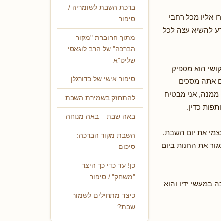
ברכת השבת לשומריה /
 אליו מכל רחבי
סיפור
דע להשיא עצה לכל
מתוך החוברת "מקור
הברכה" של הרב לוגאסי
שליט"א
קושי הוא מספיק
סיפור אישי של כדורגלן
אם אתה מסכים
ממנה, אני מבטיח
להתחזק בשמירת השבת
פות כדין.
באה שבת – באה מנוחה
צמי את יום השבת.
השבת מקור הברכה:
סגור את החנות ביום
סיכום
כן! עד כדי כך היצר
"משחק" / סיפור
 במעשי ידיו והוא
כיצד מתחילים לשמור
שבת?