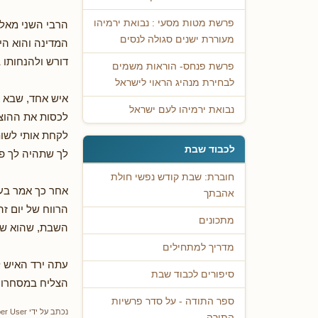
פרשת מטות מסעי : נבואת ירמיהו
הרבי השני מאלכ
מעוררת ישנים סגולה לנסים
המדינה והוא הי
דורש ולהנחותו 
פרשת פנחס- הוראות משמים
לבחירת מנהיג הראוי לישראל
איש אחד, שבא אל
נבואת ירמיהו לעם ישראל
לכסות את ההוצא
לקחת אותי לשו
לכבוד שבת
לך שתהיה לך פר
חוברת: שבת קודש נפשי חולת
אחר כך אמר בעל
אהבתך
הרווח של יום זה
מתכונים
השבת, שהוא שלי
מדריך למתחילים
עתה ירד האיש ל
סיפורים לכבוד שבת
הצליח במסחרו.
ספר התודה - על סדר פרשיות
נכתב על ידי
er User
התורה