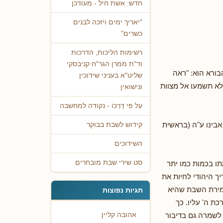
חדש: אשת חיל - מעודכן
"יאריך ימים ויזכה לבנים
כשרים"
רשימות הליכות, הדרכות
וד"ת ממרן הגר"ח קניבסקי
בורא הוא: "ראה
שליט"א בעניני שידוכין
לא תשמעו אל מצוות
ונישואין
עַל פִּי דַרְכּוֹ - נקודה למחשבה
אבינו ע"ה (בראשית
קידוש לשבת בבוקר
השידוכים
סט שירי שבת מובחרים
תו בכמות כמו יתר
יך היהודי לחיות את
שמירת השבת שהיא
תגיות נפוצות
ת ה' עליו. כך
לשמרה גם בדיבור
אהובה קליין