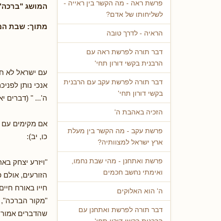
פרשת ראה - מה הקשר בין ראייה -
המושג "ברכה"
לשליחותו של אדם?
מתוך: שבת המ
הראיה - לדרך טובה
דבר תורה לפרשת ראה עם
הרבנית בקשי דורון תחי'
עם ישראל לא חי
דבר תורה לפרשת עקב עם הרבנית
אנכי נותן לפני
בקשי דורון תחי'
ה'... " (דברים יא
הזכיה באהבת ה'
אם מקימים עם י
פרשת עקב - מה הקשר בין מעלת
כו, יב):
ארץ ישראל למצוותיה?
פרשת ואתחנן - מהי שבת נחמו,
"ויזרע יצחק בא
ואימתי נחשב חכמים
הזורעים, אולם פ
חייו באורח חיי
ה' הוא האלוקים
"מקור הברכה", 
דבר תורה לפרשת ואתחנן עם
שהדברים אמורים