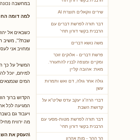
הרבנית בקשי דורון תחי'
במחשבה נכונה, 
שירים ווקאלים תוצרת AI
למה דומה החו
דבר תורה לפרשת דברים עם
הרבנית בקשי דורון תחי'
כשבאים אל יהוד
שבת?", משיב הל
משה נושא דברים
ומחויב אני לעסו
פרשת דברים - אלוקים זוכר
ומקיים ומצפה לבניו להתעורר.
המשיל על כך ה"ח
מאת: אהובה קליין
למיחם, יוכל לה
המים שנמצאים ב
גולה אחר גולה, דם ואש ותמרות
עשן
הקדוש ברוך הוא,
דברי הרה"ג יעקב עדס שליט"א על
המגיעה לכל אחד
קדושת השבת
ויעבוד גם בשבת,
דבר תורה לפרשת מטות-מסעי עם
מה ירוויח מחיל
הרבנית בקשי דורון תחי'
\העסק את השב
הר ההר - מות אהרון