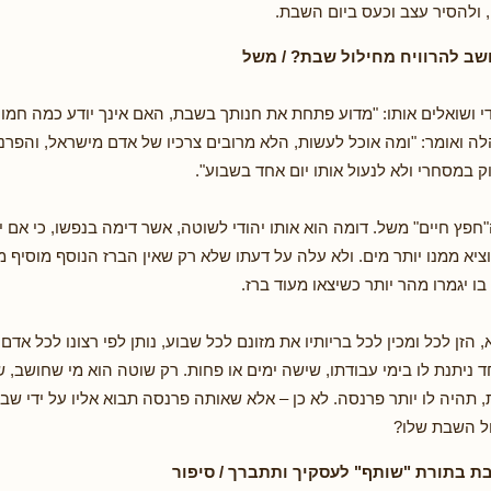
ולהסיר עצב וכעס ביום השבת.
שב להרוויח מחילול שבת? / משל
י ושואלים אותו: "מדוע פתחת את חנותך בשבת, האם אינך יודע כמה חמור
ה ואומר: "ומה אוכל לעשות, הלא מרובים צרכיו של אדם מישראל, והפר
ק במסחרי ולא לנעול אותו יום אחד בשבוע".
פץ חיים" משל. דומה הוא אותו יהודי לשוטה, אשר דימה בנפשו, כי אם ית
וציא ממנו יותר מים. ולא עלה על דעתו שלא רק שאין הברז הנוסף מוסיף 
ו יגמרו מהר יותר כשיצאו מעוד ברז.
 הזן לכל ומכין לכל בריותיו את מזונם לכל שבוע, נותן לפי רצונו לכל אדם
 ניתנת לו בימי עבודתו, שישה ימים או פחות. רק שוטה הוא מי שחושב, 
 תהיה לו יותר פרנסה. לא כן – אלא שאותה פרנסה תבוא אליו על ידי שבעה
ול השבת שלו?
ת בתורת "שותף" לעסקיך ותתברך / סיפור