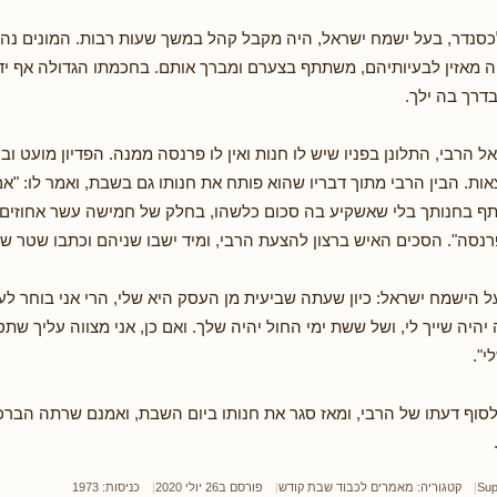
סנדר, בעל ישמח ישראל, היה מקבל קהל במשך שעות רבות. המונים נהרו
ה מאזין לבעיותיהם, משתתף בצערם ומברך אותם. בחכמתו הגדולה אף י
בדרך בה ילך.
 הרבי, התלונן בפניו שיש לו חנות ואין לו פרנסה ממנה. הפדיון מועט וב
ות. הבין הרבי מתוך דבריו שהוא פותח את חנותו גם בשבת, ואמר לו: "
תף בחנותך בלי שאשקיע בה סכום כלשהו, בחלק של חמישה עשר אחוזים 
נסה". הסכים האיש ברצון להצעת הרבי, ומיד ישבו שניהם וכתבו שטר שות
 הישמח ישראל: כיון שעתה שביעית מן העסק היא שלי, הרי אני בוחר לע
 יהיה שייך לי, ושל ששת ימי החול יהיה שלך. ואם כן, אני מצווה עליך שת
".
סוף דעתו של הרבי, ומאז סגר את חנותו ביום השבת, ואמנם שרתה הברכה
Sup
קטגוריה:
מאמרים לכבוד שבת קודש
פורסם ב26 יולי 2020
כניסות: 1973