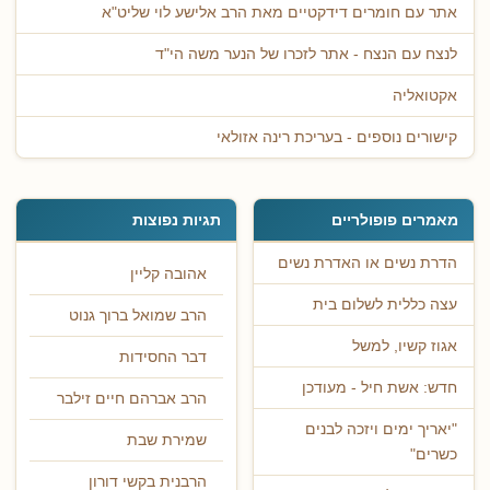
אתר עם חומרים דידקטיים מאת הרב אלישע לוי שליט"א
לנצח עם הנצח - אתר לזכרו של הנער משה הי"ד
אקטואליה
קישורים נוספים - בעריכת רינה אזולאי
מאמרים פופולריים
תגיות נפוצות
הדרת נשים או האדרת נשים
אהובה קליין
עצה כללית לשלום בית
הרב שמואל ברוך גנוט
אגוז קשיו, למשל
דבר החסידות
חדש: אשת חיל - מעודכן
הרב אברהם חיים זילבר
"יאריך ימים ויזכה לבנים
שמירת שבת
כשרים"
הרבנית בקשי דורון