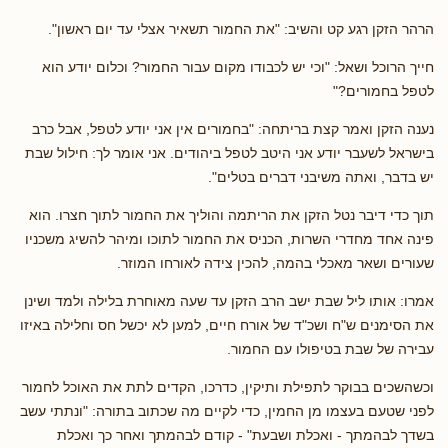
הרהר הזקן רגע קט והשיב: "את החמור תשאיר אצלי עד יום ראשון".
חייך הרוכל ושאל: "וכי יש לכבודו מקום עבור החמור? וכלום יודע הוא
לטפל בחמורים?"
נענה הזקן ואמר קצת בריתחה: "בחמורים אין אני יודע לטפל, אבל כרב
בישראל לשעבר יודע אני היטב לטפל ביהודים. אני אומר לך: חילול שבת
יש בדבר, ואתה משיבני דברים בטלים".
תוך כדי דיבר נטל הזקן את הריתמה והוליך את החמור לתוך חצרו. הוא
פינה אחד מחדרי השרות, הכניס את החמור לתוכו ומיהר להשיג משכניו
שעורים ושאר מאכלי בהמה, להכין צידה לאורחו המוזר.
אמרו: אותו ליל שבת ישב הרב הזקן עד שעה מאוחרת בלילה ולמד ושינן
את הסימנים ש"ח ושכ"ד של אורח חיים, למען לא יכשל חס וחלילה באיזו
עבירה של שבת בטיפולו עם החמור.
וכשהשכים בבוקר לתפילת ותיקין, כדרכו, הקדים לתת את האוכל לחמור
לפני שטעם בעצמו מן החמין, כדי לקיים מה שכתוב בתורה: "ונתתי עשב
בשדך לבהמתך - ואכלת ושבעת" - קודם לבהמתך ואחר כך ואכלת