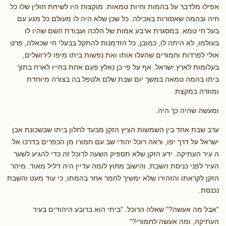
אפילו מלדבר על בהמות וחיות טמאות. מוקצות היו לשיחת חולין שלו כל
חיה ובהמה שאסורות באכילה. כל שכן שלא היה לו מעולם כל מגע עם
בעל חי טמא. במסגרת ארבע אמות של הלכה ועבודת השם שהיו לו
בעולמו, לא היתה לו, כמובן, כל הזדמנות להתקל בבעלי חי שכאלה, פרט
אולי לפרדות וחמורים שהעלו אותו ואת נפשות ביתו מיפו לירושלים,
בעלומות לארץ ישראל. אף על פי כן נאלץ פעם אחת בחייו לארח בתוך
ביתו בהמה טמאה במשך יום שבת שלם ולטפל בה בצורה מיוחדת
ומוזרה במקצת.
ומעשה שהיה כך היה.
ערב שבת אחד בין השמשות הציץ הזקן מבעד לחלון ביתו שבשכונת אבן
ישראל על דרך יפו, וראה רוכל יהודי שב עם חמורו מן הכפרים בדרכו אל
ה עיר העתיקה. ידע הזקן שלא תספיק השעה לרוכל זה כדי להגיע לשער
העיר לפני כניסת השבת, והישוב מחוץ לומה עדיין היה דליל מאוד. מיהר
הזקן לקראתו והזהירו שלא ימשיך לחמר אחר בהמתו, כי עוד מעט והשבת
נכנסת.
"אבל מה אעשה?" שאלה הרוכל. "ביתי הוא ברובע היהודים בעיר
העתיקה, ומה אעשה לחמורי?"