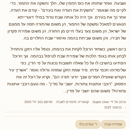
ושבעת. ואחר שתותו את כוס החמין שלו, הלך והשקה את החמור, כדי
לקיים מה שנאמר: "והשקית את העדה ואת בעירם" - קודם את העדה,
אחר כך את בעירם. וכך היה כל אותה שבת טרוד במילי דאורייתא
הנוגעים למאכל ומשקה של החמור, הן משום שהתורה חסה על ממונם
של ישראל, הן משום צער בעלי חיים מן התורה, הן משום שמירת פקדון
של חבירו, והן משום שביתת בהמה ואיסורי שבת התלויים בה.
ביום ראשון, כשחזר הרוכל לקחת את בהמתו, נטפל אליו הזקן והתחיל
לבחון אותו בגופי הלכות של שמירת שבת לטיפול בבהמה. אך הרוכל
הפתיעו בהשיבו לו על כל שאלה תשובות נכונות על פי הדין, כפי
שלימדוהו חכמי עדתו. מיד שמח הזקן שמחה גדולה ואמר: "אשריך עיר
הקודש שאפילו חמרים שבך יודעי תורה הם", וקרא על רוכל זה את
הפסוק: "רוכבי אתונות צחורות, יושבי על מדין" - מה טעם רוכבי אתונות
צחורות? משום שהם יושבי על מדין...
נכתב על ידי
Super User
קטגוריה:
סיפורים לשבת
פורסם ב10 יולי 2020
כניסות: 3197
שמירת שבת
ר' עמרם בלוי