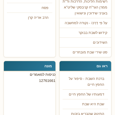
רשימות הליכות, הדרכות וד"ת
ממרן הגר"ח קניבסקי שליט"א
פסח
בעניני שידוכין ונישואין
הרב אריה קרן
עַל פִּי דַרְכּוֹ - נקודה למחשבה
קידוש לשבת בבוקר
השידוכים
סט שירי שבת מובחרים
ראו גם
מונה
כניסות למאמרים
ברכת השבת - סיפור על
12761661
החפץ חיים
דמעותיו של החפץ חיים
שבת היא שבת
התינוק שהבריא בזכות