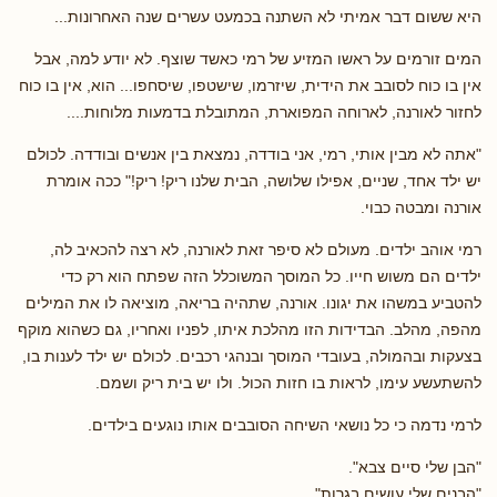
היא ששום דבר אמיתי לא השתנה בכמעט עשרים שנה האחרונות...
המים זורמים על ראשו המזיע של רמי כאשד שוצף. לא יודע למה, אבל
אין בו כוח לסובב את הידית, שיזרמו, שישטפו, שיסחפו... הוא, אין בו כוח
לחזור לאורנה, לארוחה המפוארת, המתובלת בדמעות מלוחות....
"אתה לא מבין אותי, רמי, אני בודדה, נמצאת בין אנשים ובודדה. לכולם
יש ילד אחד, שניים, אפילו שלושה, הבית שלנו ריק! ריק!" ככה אומרת
אורנה ומבטה כבוי.
רמי אוהב ילדים. מעולם לא סיפר זאת לאורנה, לא רצה להכאיב לה,
ילדים הם משוש חייו. כל המוסך המשוכלל הזה שפתח הוא רק כדי
להטביע במשהו את יגונו. אורנה, שתהיה בריאה, מוציאה לו את המילים
מהפה, מהלב. הבדידות הזו מהלכת איתו, לפניו ואחריו, גם כשהוא מוקף
בצעקות ובהמולה, בעובדי המוסך ובנהגי רכבים. לכולם יש ילד לענות בו,
להשתעשע עימו, לראות בו חזות הכול. ולו יש בית ריק ושמם.
לרמי נדמה כי כל נושאי השיחה הסובבים אותו נוגעים בילדים.
"הבן שלי סיים צבא".
"הבנים שלי עושים בגרות".