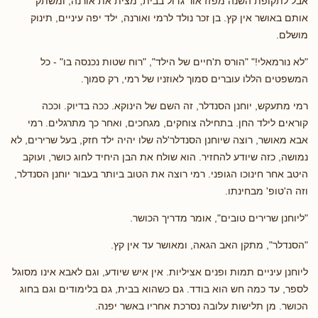
אבל לתקופת השנה מפזז אור גדול בבית, מצית את אורנה, ומשתק
אותם באושר אין קץ. בן זכר נולד לרמי ואורנה, ילד יפה עיניים, תינוק
מושלם.
"לא נורמאלי!" "הורס ת'חיים של הילד", "רוח שטות נכנסה בו" - כל
המשפטים הללו עוברים סמוך לאוזניו של רמי, רק סמוך.
רמי מתעקש, יוחנן הסנדלר, זה השם של הינוקא. ככה בדיוק. וככה
קוראים לילד החן. בתחילה צוחקים, מגחכים, ואחר כך מתרגלים. רמי
אבא מאושר, רוצה שיוחנן הסנדלר'לה שלו יהיה ילד חזק, בעל שרירים, לא
נמושה, כזה שיודע להחזיר. הוא שולח את הבן היחיד לחוג כושר, ועוקב
היטב אחר חינוכו הגופני. רמי רוצה את הטוב ביותר בעבור יוחנן הסנדלר,
וזה ה'טופ' מבחינתו.
"ליוחנן שרירים טובים", אומר מדריך הכושר.
"הסנדלר", מתקן האב הגאה, ומאושר עד אין קץ.
ליוחנן עיניים תמות ופנים אציליות. אין איש שיודע, וגם לאבא אינו מסוגל
לספר, עד כמה חש הוא בודד. גם כשהוא בבית, גם בלימודים וגם בחוג
הכושר. מן תלישות עלובה נסרכת אחריו באשר יפנה.