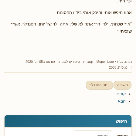
וכך היה.
אבא חיפש אותי וחיבק אותי בידיו החסונות.
"איך שכחתי, ילד, הרי אתה לא שלי, אתה ילד של יוחנן הסנדלר, אשרי
שזכיתי!"
נכתב על ידי
Super User
קטגוריה:
סיפורים לשבת
פורסם ב05 יולי 2020
כניסות: 2038
תשובה
יוחנן הסנדלר
קודם
הבא
חיפוש
חיפוש...