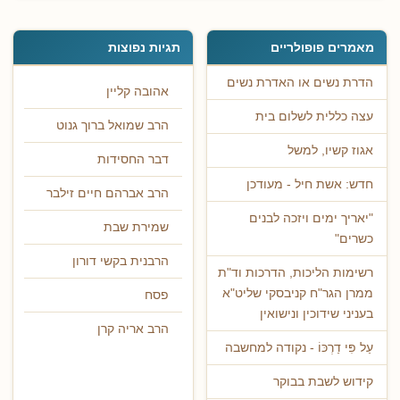
מאמרים פופולריים
תגיות נפוצות
הדרת נשים או האדרת נשים
אהובה קליין
עצה כללית לשלום בית
הרב שמואל ברוך גנוט
אגוז קשיו, למשל
דבר החסידות
חדש: אשת חיל - מעודכן
הרב אברהם חיים זילבר
"יאריך ימים ויזכה לבנים
שמירת שבת
כשרים"
הרבנית בקשי דורון
רשימות הליכות, הדרכות וד"ת
ממרן הגר"ח קניבסקי שליט"א
פסח
בעניני שידוכין ונישואין
הרב אריה קרן
עַל פִּי דַרְכּוֹ - נקודה למחשבה
קידוש לשבת בבוקר