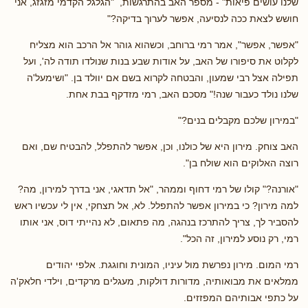
שלנו עושים פיאות" - מספר האב בהתרגשות, "הגלגל הקדמי מזגזג, אני
חושש לצאת ככה לנסיעה, אפשר לערוך בדיקה?"
"אפשר, אפשר", אמר רמי ברוחב, וכשהוא גוהר אל הרכב הוא מצליח
לקלוט את סיפורו של האב, על אודות שבע בנות שנולדו תודה לה', ועל
תפילה אצל רבי שמעון, והבטחה לקרוא בשם אם יוולד בן. "ושימעל'ה
שלנו נולד כעבור שנה!" מסכם האב, רמי מזדקף בבת אחת.
"במירון שלכם מקבלים בנים?"
האב צוחק. מירון היא של כולנו, וכן, אפשר להתפלל, להבטיח שם, ואם
רוצה האלוקים הוא שולח בן".
"אורנה?" קולו של רמי דחוף וממהר, "אל תדאגי, אני בדרך למירון, מה?
למה מירון? כי במירון אפשר להתפלל. לא, אל תצחקי, אין לי עכשיו ראש
להסביר לך, צריך להתרכז בנהגה, מה פתאום, לא נהייתי דוס, אני אותו
רמי, רק נוסע למירון, זה הכל".
רמי המום. מירון נפרשת מול עיניו, המונית וחוגגת. אלפי יהודים
ממלאים את מבואותיה, מדורות דולקות, מעגלים מרקדים, וילדי חלאק'ה
על כתפי אבותיהם המפזזים.