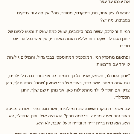
את עצמו עד עפר.
יחפש לו ציון אחר, נוח, דיסקרטי, מסודר, מה? אין פה עוד צדיקים
בסביבה, מה יש?
רמי חוזר לרכב, עושה כמה סיבובים, שואל כמה שאלות ומגיע לציונו של
יוחנן הסנדלר. שקט. רוח גלילית הומה מאחוריו, אין איש בכל הרדיוס
סביבו.
ופתאום מתפרץ רמי, המוסכניק המחוספס, בבכי גדול. והמילים גולשות
לו יחד עם הדמעות.
"יוחנן הסנדלר, תשמע, שנינו כל כך דומים, גם אני בודד ככה בלי ילדים,
וגם אתה המסכן יושב בדד, בעוד אצל רבי שמעון 'שמח'. מפטיח לך, בהן
צדק, אם יוולד לי ילד מהתפילות כאן, אני נותן ת'שם שלך, יוחנן
הסנדלר".
עם אשמורת בוקר ראשונה שב רמי לביתו, ואור נוגה בפניו. אורנה מביטה
באור הזה ואינה מבינה. וכי למה תבין? הוא היה אצל יוחנן הסנדלר, לא
היא. הוא כרת ברית ידידות ובדידות על הקבר, לא היא.