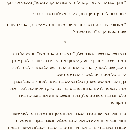
"יוחנן הסנדלר היה צדיק גדול, זוהי זכות להיקרא בשמו", בלעתי את רוקי.
יוחנן הסנדלר חייך חיוך רחב, גיליתי אצילות נסיכית בפניו.
"ומאחורי הזכות הזו מסתתר סיפור מיוחד. אתה איש טוב, ואחרי סעודת
שבת אספר לך אי"ה את סיפורי".
*
רמי נועל את שער המוסך שלו, "רמי - רמה אחת מעל", וניגש אל ברז
המים. יש לו מתכונן קבועה, לשטוף את הידיים השחורות, לסבן אותן
היטב, שוב לשטוף, ואחר כך לתחוב את הראש אל מתחת לברז ולתת
לזרם של מים חיים לשטוף את רעמת שערו.
כך, רענן ומאושש משהו, רגיל רמי לשוב הביתה לאחר יום עמל מפרך.
אורנה מצפה לו עם ארוחת ערב טובה, כפי שרק היא יודעת להכין. את
סלט הכרוב המפורסם שלו, נתח המושט שהוא אוהב וגביע הבירה
המקציפה.
כזה הוא רמי, אוהב סדר ושגרה. את המוסך הזה פתח רמי לפני עשור
וחצי, ומני אז הוא לא נע ולא זע מהמסלול המוכר. בוקר, התעמלות,
עבודה, מים בידיים ובראש, ארוחת ערב, ושוב התעמלות ולישון. הבעיה