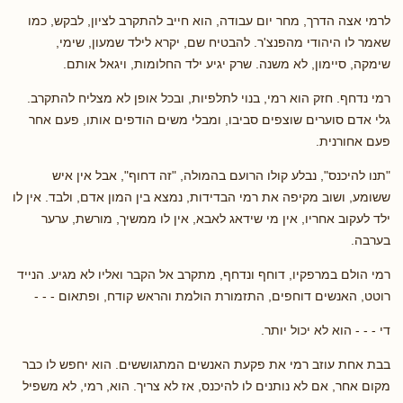
לרמי אצה הדרך, מחר יום עבודה, הוא חייב להתקרב לציון, לבקש, כמו
שאמר לו היהודי מהפנצ'ר. להבטיח שם, יקרא לילד שמעון, שימי,
שימקה, סיימון, לא משנה. שרק יגיע ילד החלומות, ויגאל אותם.
רמי נדחף. חזק הוא רמי, בנוי לתלפיות, ובכל אופן לא מצליח להתקרב.
גלי אדם סוערים שוצפים סביבו, ומבלי משים הודפים אותו, פעם אחר
פעם אחורנית.
"תנו להיכנס", נבלע קולו הרועם בהמולה, "זה דחוף", אבל אין איש
ששומע, ושוב מקיפה את רמי הבדידות, נמצא בין המון אדם, ולבד. אין לו
ילד לעקוב אחריו, אין מי שידאג לאבא, אין לו ממשיך, מורשת, ערער
בערבה.
רמי הולם במרפקיו, דוחף ונדחף, מתקרב אל הקבר ואליו לא מגיע. הנייד
רוטט, האנשים דוחפים, התזמורת הולמת והראש קודח, ופתאום - - -
די - - - הוא לא יכול יותר.
בבת אחת עוזב רמי את פקעת האנשים המתגוששים. הוא יחפש לו כבר
מקום אחר, אם לא נותנים לו להיכנס, אז לא צריך. הוא, רמי, לא משפיל