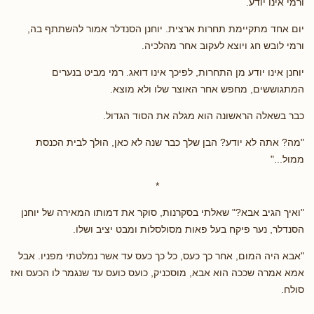
ורמי אינו יודע.
יום אחד מתקיימת תחרות ארצית. יוחנן הסנדלר אמור להשתתף בה,
ורמי לובש חג ויוצא לעקוב אחר מהלכיה.
יוחנן אינו יודע מן התחרות, לפיכך אינו דואג. רמי מביט בנערים
המתגוששים, מחפש אחר האוצר שלו ולא מוצא.
כבר בשאלה הראשונה הוא מגלה את הסוד הגדול.
"מה? אתה לא יודע? הבן שלך כבר שנה לא כאן, הולך לבית הכנסת
ממול..."
*
"ואיך הגיב אבא?" שאלתי בסקרנות, סוקר את דמותו המאירה של יוחנן
הסנדלר, נער פיקח בעל פאות מסולסלות ומבט יציב ושלו.
"אבא היה המום, אחר כך כעס, כל כך כעס עד אשר נמלטתי מפניו. אבל
אמא אמרה שככה הוא אבא, מוסכניק, כועס כועס עד שנגמר לו הכעס ואז
סולח.