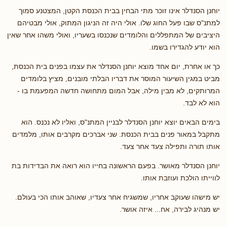
יוחנן הסנדלר אינו זוכר מתי הבחין בבית הכנסת הקטן, המצטנע סמוך
למתנ"ס שבו פעל החוג שלו. אולי היה זה הניגון המתוק, אולי מבטיהם
היציבים של המתפללים והלומדים שנכנסו בשעריו, ואולי משהו אחר שאין
הוא יודע להגדירו בשמו.
כך או אחרת, יום אחד מוצא יוחנן הסנדלר את עצמו בפנים בית הכנסת,
מביט במגין השיעור המוסר את דבריו הבלתי מובנים, מציץ בלומדים
המרותקים, לא מבין מילה, אבל המום מתחושה חדשה המפעמת בו -
הוא לא לבד.
בימים הבאים יוצא יוחנן הסנדלר לבניין המתנ"ס, ואליו לא נכנס. הוא
מתקבל במאור פנים בבית הכנסת. שני אברכים מקרבים אותו, מלמדים
אותו תורה ותפילה צעד אחר צעד.
יוחנן הסנדלר מאושר. בפעם הראשונה בחייו הוא רואה את הבדידות בת
לווייתו הולכת ועוזבת אותו.
יש מישהו שעוקב אחריו, שמשגיח אחר צעדיו, שאוהב אותו הכי בעולם.
יש מנהיג לבירה, אח... איזה אושר.