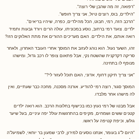
"רפואה, זה מה שהבן שלי רוצה".
"הילדים, בוס, רוצים טיול, אני צריך חופש".
"הרכב הזה, רמי, חבוט, הכל מהילדים, כפרה, שיהיו בריאים".
ילדים. צועד רמי ברחוב, נוסע במכוניתו, עולה הרים ויורד גבעות ותמיד
רואה אותם, את הילדים. האם מעריכים ההורים את מתת האלוקים הזו?
זהו, השער נעול. הוא נוהג לעזוב את המוסך אחרי העובד האחרון, ולאחר
סריקה דקדקנית שהשטח נקי, אבל פתאום צופר לו רכב גדול, ומישהו
מנופף לו בתחינה.
"אני צריך תיקון דחוף, אדוני, האם תוכל לעזור לי?"
המוסך סגור, רוצה רמי להודיע. אורנה מסכנה, מחכה כבר שעתיים, ואין
לה מישהו אחר מלבדו.
אבל מבטו של רמי נעוץ כמו בכישוף בחלונות הרכב. הוא רואה ילדים
קטנים ששים ושמחים, מקיפים בהתרגשות עולל יפה עיניים, בעל שיער
גולש, וכיפת קטיפה על ראשו.
"היום ל"ג בעומר, אנחנו נוסעים למירון, לרבי שמעון בר יוחאי, לשמיעל'ה