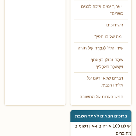
"יאריך ימים ויזכה לבנים
כשרים"
השידוכים
"מה שליבו חפץ"
שִׁיר וְהַלֵּל לְגָמְרָהּ שֶׁל תּוֹרָה
שְׂמַח זְבוּלֻן בְּצֵאתֶךָ
וְיִשָּׂשכָר בְּאֹהָלֶיךָ
דברים שלא ידענו על
אליהו הנביא
חמש הערות על התשובה
ברוכים הבאים לאתר השבת
יש לנו 169 אורחים ו-אין רשומים
מחוברים