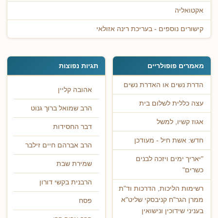
אקטואליה
קישורים נוספים - בעריכת רינה אזולאי
מאמרים פופולריים
תגיות נפוצות
הדרת נשים או האדרת נשים
אהובה קליין
עצה כללית לשלום בית
הרב שמואל ברוך גנוט
אגוז קשיו, למשל
דבר החסידות
חדש: אשת חיל - מעודכן
הרב אברהם חיים זילבר
"יאריך ימים ויזכה לבנים
שמירת שבת
כשרים"
הרבנית בקשי דורון
רשימות הליכות, הדרכות וד"ת
ממרן הגר"ח קניבסקי שליט"א
פסח
בעניני שידוכין ונישואין