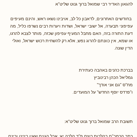
להגאון האדיר רבי שמואל ברוך גנוט שליט"א
בחודשים האחרונים, לדאבון כל לב, אויבינו נשאו ראש, והינם מעיפים
עפיפוני תבערה, אל ישובי ישראל, ושדות ויערות רבים נשרפו כליל, מה
דעת התורה בזה, האם מחבל המעיף עפיפון שכזה, מותר לצבא להרגו,
או שמא, אין כוונתם להרוג נפש, אלא רק להשחית רכוש ישראל, ואולי
הדין שונה.
בברכת כהנים באהבה כעתירת
גמליאל הכהן רבינוביץ
מח"ס "גם אני אודך"
ו"פרדס יוסף החדש" על המועדים.
תשובת הרב שמואל ברוך גנוט שליט"א:
כתב הרמב"ם בהלכות רוצח פ"ד הלכה יא: אבל הגוים שאין בינינו ובינם