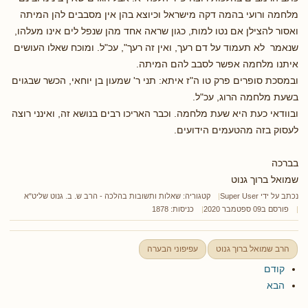
מלחמה ורועי בהמה דקה מישראל וכיוצא בהן אין מסבבים להן המיתה
ואסור להצילן אם נטו למות, כגון שראה אחד מהן שנפל לים אינו מעלהו,
שנאמר לא תעמוד על דם רעך, ואין זה רעך", עכ"ל. ומוכח שאלו העושים
איתנו מלחמה אפשר לסבב להם המיתה.
ובמסכת סופרים פרק טו ה"ז איתא: תני ר' שמעון בן יוחאי, הכשר שבגוים
בשעת מלחמה הרוג, עכ"ל.
ובוודאי כעת היא שעת מלחמה. וכבר האריכו רבים בנושא זה, ואינני רוצה
לעסוק בזה מהטעמים הידועים.
בברכה
שמואל ברוך גנוט
נכתב על ידי
Super User
קטגוריה:
שאלות ותשובות בהלכה - הרב ש. ב. גנוט שליט"א
פורסם ב09 ספטמבר 2020
כניסות: 1878
הרב שמואל ברוך גנוט
עפיפוני הבערה
קודם
הבא