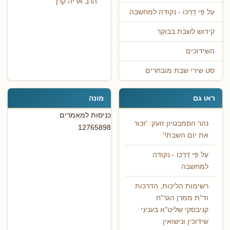
הרב אריה קרן
עַל פִּי דַרְכּוֹ - נקודה למחשבה
קידוש לשבת בבוקר
השידוכים
סט שירי שבת מובחרים
ראו גם
מונה
כניסות למאמרים
נהר הסמבטיון זועק: 'זכור
12765898
את יום השבת!'
עַל פִּי דַרְכּוֹ - נקודה
למחשבה
רשימות הליכות, הדרכות
וד"ת ממרן הגר"ח
קניבסקי שליט"א בעניני
שידוכין ונישואין