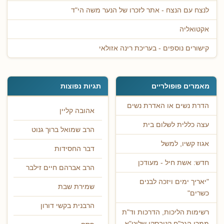
לנצח עם הנצח - אתר לזכרו של הנער משה הי"ד
אקטואליה
קישורים נוספים - בעריכת רינה אזולאי
מאמרים פופולריים
תגיות נפוצות
הדרת נשים או האדרת נשים
אהובה קליין
עצה כללית לשלום בית
הרב שמואל ברוך גנוט
אגוז קשיו, למשל
דבר החסידות
חדש: אשת חיל - מעודכן
הרב אברהם חיים זילבר
"יאריך ימים ויזכה לבנים
שמירת שבת
כשרים"
הרבנית בקשי דורון
רשימות הליכות, הדרכות וד"ת
ממרן הגר"ח קניבסקי שליט"א