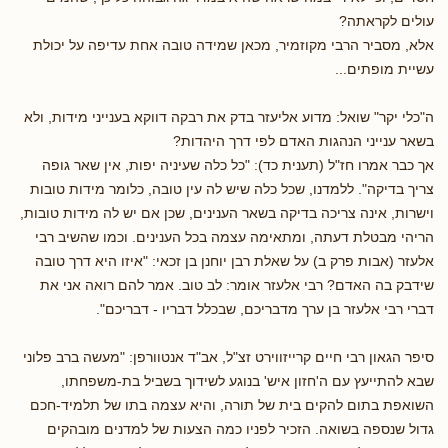
עולים לקראתה?
אלא, מסביר הרבי מקוזמיר, מכאן שמידה טובה אחת עדיפה על יכולת
עשיית מופתים...
ה"כלי יקר" שואל: מדוע אליעזר בדק את רבקה דווקא בענייני מידות, ולא
בשאר ענייני הנהגות האדם לפי דרך היהדות?
אך כבר אמרו חז"ל (תענית כד): "כל כלה שעיניה יפות, אין שאר גופה
צריך בדיקה". ללמדנו, שכל כלה שיש לה עין טובה, כלומר מידות טובות
וישרות, אינה צריכה בדיקה בשאר הענינים, שכן אם יש לה מידות טובות,
הריהי מבטלת דעתה, ומתאימה עצמה בכל הענינים. וכמו שהשיב רבי
אלעזר (אבות פרק ב) על שאלת רבן יוחנן בן זכאי: "איזו היא דרך טובה
שידבק בה האדם? רבי אלעזר אומר: לב טוב. אמר להם רואה אני את
דברי רבי אלעזר בן ערך מדבריכם, שבכלל דבריו - דבריכם".
סיפר הגאון רבי חיים קרייזווירט זצ"ל, אב"ד אנטוורפן: "מעשה ברב פלוני
שבא להתייעץ עם ה'חזון איש' בנוגע לשידוך בשביל בת-משפחתו,
השואפת בתום להקים בית של תורה, והיא עצמה בתו של תלמיד-חכם
גדול שנספה בשואה. הזכיר לפניו כמה הצעות של למדנים מובהקים