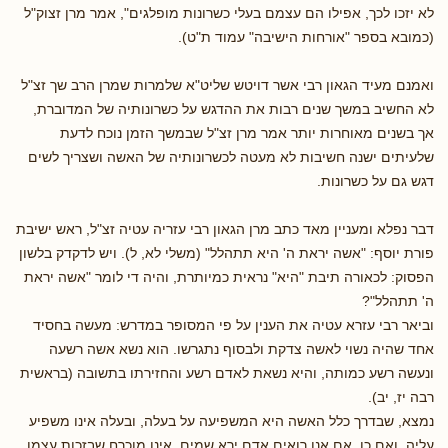
לא יזכו לכך, אפילו הם עצמם בעלי כשרונות מופלגים", אמר מרן זצוק"ל
(כמובא בספר "אורחות הישיבה" עמוד ת"ט).
ואמנם מעיד הגאון רבי אשר דויטש שליט"א שלמרות שמרן הרב שך זצ"ל
לא החשיב במשך שנים רבות את ההדגש על כשרונותיה של המדוברת,
אך בשנים מאוחרות יותר אמר מרן זצ"ל שבמשך הזמן נוכח לדעת
שלעיתים ישנה חשיבות לא מעטה לכשרונותיה של האשה ושצריך לשים
דגש גם על כשרונות.
דבר נפלא ומעניין מאד כתב מרן הגאון רבי עזריה עטיה זצ"ל, ראש ישיבת
פורת יוסף: "אשה יראת ה' היא תתהלל" (משלי לא, ל). ויש לדקדק בלשון
הפסוק: לכאורה תיבת "היא" נראית כמיותרת, והיה די לומר "אשה יראת
ה' תתהלל"?
וביאר רבי עזרא עטיה את הענין על פי המסופר במדרש: מעשה בחסיד
אחד שהיה נשוי לאשה צדקת ולבסוף נתגרשו. הוא נשא אשה רשעה
ונעשה רשע כמותה, והיא נשאת לאדם רשע והחזירתו בתשובה (בראשית
רבה יז, יב).
נמצא, שבדרך כלל האשה היא המשפיעה על בעלה, ובעלה אינו משפיע
עליה. ואם כן, אם אנו רואים אדם ירא שמים, אינו מוכרח שבזכות עצמו