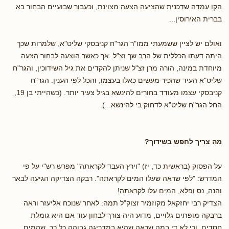
הקו עמדה שדכנית שהציעה הצעה מצוינת, וכעבור שבועיים הבחור בא
בברית האירוסין...
ואולם יש לציין ששמעתי ממו"ר הגר"ח קניבסקי שליט"א, שלמרות שכך
היתה דעתו הכללית של הרב שך זצ"ל. אך כאשר הוצעה לבחור הצעה
מיוחדת במינה, הורה מרן זצ"ל שניתן להקדים את גיל השידוכין, והגר"ח
שליט"א העיד שהכיר מעשים כאלו בעצמו, והכל לפי הענין. הגר"ח
קניבסקי עצמו מעודד בחורים להינשא בגיל צעיר יותר. (כשהייתי בן 19,
החל הגר"ח שליט"א לדחוק בי להינשא...).
מה צריך לחפש בשידוך?
על הפסוק (בראשית כד, יז) "וירץ העבד לקראתה" מפרש רש"י על פי
המדרש: "לפי שראה שעלו המים לקראתה". רבקה הצדיקה הגיעה לבאר
והנה, נס ופלא, המים עלו לקראתה!
הצדיק רבי יחזקאל מקוזמיר זצוק"ל תמה: לאחר שנוכח אליעזר וראה
ברבקה מופתים גלויים, מדוע היה צורך לבחון עוד אם היא גומלת
חסדים, וכי לא די במה שראה שהיא במדריגה גבוהה כל כך, שהמים