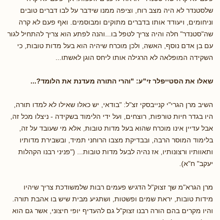
שלסטנדר לא היה מצב רוח, וציפה ממנו שידבר על לבו דברים טובים
וניחומים, ויעודד אותו בדברים מתוקים ומבוסמים. ואף פעם לא קרה
שה"סטנדר" חלה והיה צריך לטפל בו...והנה לפתע הוא צריך להתחיל לגור
עם בן אדם נוסף, האשה, ולכן מוכרח שיהיה הוא בעל מדות טובות, כי
השקידה המופלאה לא הרגילה אותו ליחס הוגן לאשתו...
שאלו את הסטייפלר זי"ע: "והרי התורה מעדנת את הלומד?...
השיב מרן הגרי"י קנייבסקי זצ"ל: "בודאי, יש כאלו שאילו לא למדו תורה,
היו בגדר חיות טורפות, רוצחים, ועל ידי הלימוד בשקידה - ניצלו מכל זה,
אבל עדיין אינו מוכרח שהוא בעל מדות טובות, אלא מי שעובד על זה,
בלימוד המוסר הרבה, ובבדיקת מצבו הרוחני תמיד, ובשבירת מדותיו
ותאוותיו ורצונותיו, אז נהיה לבעל מדות טובות... ("פניני רבנו הקהלות
יעקב" ח"א).
מרן הגרא"מ שך זצוק"ל הדגיש פעמים רבות שלמשודכת צריך שיהיו
מידות טובות, יראת שמים ופשטות, ושתגיע מבית שיש בו אהבת תורה.
והיו מקרים בהם הורה רבנו זצוק"ל גם להעדיף יופי חיצוני, אשר גם הוא