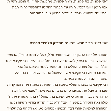
"אני פלונית, בת פלונית, מעיר פלונית, מחפשת את זיווגי הנכון. השי"ת,
אנא הזמן זיווגי לפני". הוריו של הבחור החליטו להתקשר להורי הבת
ובסייעתא דשמיא נגמרו הענינים בסימן טוב ובמזל טוב.
שני גדולי הדור חששו שאינם מספיק תלמידי חכמים
מסופר על רבנו הגאון רבי משה סופר זצ"ל, בעל ה"חתם סופר", שכאשר
הציעו לו, בזיווגו השני, להשתדך עם בתו של רבינו הגאון רבי עקיבא איגר
זצ"ל, רבה של פוזנא, החליט החתם סופר לפנות בעצמו אל אבי
המדוברת, אל רבי עקיבא איגר, ולשאול את פיו על אודות בתו ועל
מעשיה, אם היא כשרה בנשים.
רבי עקיבא בתשובתו הפליג בשבח בתו, שהיתה באמת אחת הצדקניות
שבדורה, אבל את מכתבו סיים בדברים כמו אלה: "מוצא אני לחובה
להעיר את כבוד תורתו, כי אם אמנם בתי מהוללת בתור אשה יראת ה',
כולה נאה וחסידה במעשיה, אבל הלא כבוד תורתו בודאי חשקה נפשו
הטהורה למלאות אחרי דברי חכמינו (פסחים מט, א) ולקחת בת תלמיד