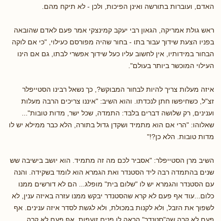
האדם, ועוברות בתורשה ואינן הפיכות, ולכן - לא תיקח מהם.
ראש גולת אמריקה, הגאון רבי יעקב קמינצקי אמר פעם לאדם שהובאה
בפניו הצעת שידוך עבור בתו - בחור שהיה מפורסם כעילוי, "כי אם לוקה
הבחור במידותיו, אין לחשוב עליו כעל שידוך אפשרי לבתו, גם אם הינו
העילוי המוכשר ביותר בעולם".
איזה מעלות צריך להיות לבחור המבוקש?, כך נשאל רבינו הסטייפלר
זצ"ל, כשחיפשו חתן לנכדתו. והוא השיב: "איננו צריכים הרבה מעלות
וענינים, רק שלושה דברים בלבד: התמדה, שכל ישר, מדות טובות"...
שאלוהו: "הרי אם הוא מתמיד ושקדן גדול בתורה, הלא כבר ממילא יש לו
מדות טובות. הלא כן?!"
השיב מרן הסטייפלר: "אסביר לכם מה זה מתמיד. הוא יושב בישיבה שש
שנים בהתמדה רבה ליד הסטנדר ואת הגמרא הוא לומד בשקידה. והנה
עם הסטנדר והגמרא יש לו "שלום בית" מופלג... הם לא דורשים ממנו
כלום...עוד אף פעם לא קרא שהסטנדר יבקש ממנו עזרה באיזה ענין, לא
לשפוך את הזבל, ולא לקנות במכולת, ולא לגשת לסדר איזה ענינים. אף
פעם לא קרה שה"סטנדר" הראה לו פנים זועפות. אף פעם לא קרה