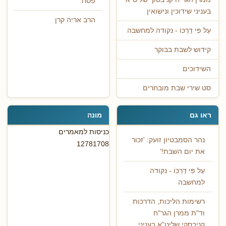
פסח
בעניני שידוכין ונישואין
הרב אריה קרן
עַל פִּי דַרְכּוֹ - נקודה למחשבה
קידוש לשבת בבוקר
השידוכים
סט שירי שבת מובחרים
ראו גם
מונה
כניסות למאמרים
נהר הסמבטיון זועק: 'זכור
12781708
את יום השבת!'
עַל פִּי דַרְכּוֹ - נקודה
למחשבה
רשימות הליכות, הדרכות
וד"ת ממרן הגר"ח
קניבסקי שליט"א בעניני