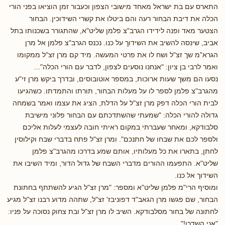
התארס עם בת ישראל מאחד מישובי הצפון וכעבור זמן הוציאו בפני הורי
הכלה את דיבת הבחור רעה והם ביטלו את קשרי השידוכין. הבחור
הצטער מאד ופנה לידידו הגרב"צ פלמן שליט"א, שהתגורר בשכנותו בתל
אביב, שינסה להשיב את השידוך על כנו. נכנס הגרב"צ פלמן אל מרן
הגרא"מ שך זצ"ל ושח לו את פרטי המעשה. מיד קם מרן זצ"ל ממקומו
ואמר לרבי בן ציון: "אנחנו נוסעים לצפון, לדבר עם הורי הכלה"...
נסעו הם משך שעות ארוכות, במספר אוטובוסים, ובדרך ביקש מרן זי"ע
מהגרב"צ פלמן לספר לו על מעלות הבחור, תורתו והתמדתו. כשהגיעו
לבית הורי הכלה דפק מרן זצ"ל על הדלת, הציג את עצמו ואמר בשמחה
גדולה להורי הכלה: "שמעתי שהשתדכתם עם הבחור פלוני מישיבת
סלבודקא, ומאחר שעברתי במקום ראיתי חובה לעצמי לעלות אליכם
ולספר לכם את שבחו של חתנכם". ומרן זצ"ל פתח בדברי שבח וקילוסין
לחתן, בתארו את כל מעלותיו, אותם שמע בדרכו מהגרב"צ פלמן
שליט"א. התפעמו ההורים מדברי השבח של גדול הדור, ומיד השיבו את
השידוך אל כנו.
ומוסיף הרי"מ פלמן שליט"א ומספר: "מרן זצ"ל הגיע להשתתף בחתונת
הבחור, שם פגשו מרן הגאב"ד דפוניבז' זצ"ל, שתהה מדוע רבנו זצ"ל מגיע
לחתונה של בחור מסלבודקא. השיב לו מרן זצ"ל ובת צחוק נסוכה על פניו:
"אני השדכן!"...