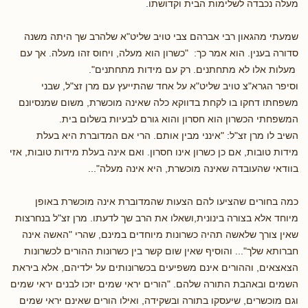
מעלה נכבדה לשלימות הבית וקדושתו.
שמעתי מהגאון רבי אברהם צבי טויב שליט"א שלהרב שך היתה משנה
סדורה בענין. הוא אמר כך: "כשרון הוא מעלה, ויחוס זהו מעלה. אך עם
מעלות אלו לא מתחתנים. רק עם מידות מתחתנים".
וסיפר הגרא"צ טויב שליט"א על אחד שהתייעץ עם מרן זצ"ל, שבני
משפחתו דחקו בו לקחת בדווקא כלה שאינה מוכשרת, משום שמנסיונם
המשפחתי הכשרון הוא חסרון והוא גורם לבעיות בשלום בית.
השיב לו מרן זצ"ל: "אינני מבין אותם. הרי אם המדוברת היא בעלת
מידות טובות, אם כן כשרון אינו חסרון. ואם אינה בעלת מידות טובות, אזי
בוודאי שהעובדה שאינה מוכשרת, היא אינה מעלה"...
כמה בחורים שהציעו להם הצעות שהמדוברת אינה מוכשרת באופן
מיוחד אלא בצורה בינונית,ושאלו את הרב שך לדעתו. מרן זצ"ל בנחרצות
שאין צורך שלאשה תהיה כשרונות מיוחדים במינם, שהרי "האשה אינה
חברותא שלך"... והוסיף שאין שום קשר בין כשרונות ההורים לכשרונות
הצאצאים, וההורים אינם משפיעים בכשרונותים על ילדיהם, אלא ביראת
השמים ובאהבת התורה שלהם. "הורים יראי שמים יזכו לבנים יראי שמים
וגם מוכשרים, שיעסקו בתורה ובשקידה, ואילו הורים שאינם יראי שמים