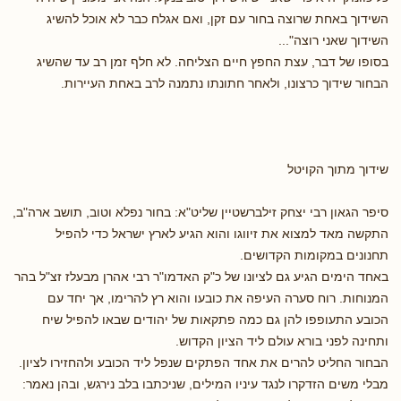
השידוך באחת שרוצה בחור עם זקן, ואם אגלח כבר לא אוכל להשיג
השידוך שאני רוצה"...
בסופו של דבר, עצת החפץ חיים הצליחה. לא חלף זמן רב עד שהשיג
הבחור שידוך כרצונו, ולאחר חתונתו נתמנה לרב באחת העיירות.
שידוך מתוך הקויטל
סיפר הגאון רבי יצחק זילברשטיין שליט"א: בחור נפלא וטוב, תושב ארה"ב,
התקשה מאד למצוא את זיווגו והוא הגיע לארץ ישראל כדי להפיל
תחנונים במקומות הקדושים.
באחד הימים הגיע גם לציונו של כ"ק האדמו"ר רבי אהרן מבעלז זצ"ל בהר
המנוחות. רוח סערה העיפה את כובעו והוא רץ להרימו, אך יחד עם
הכובע התעופפו להן גם כמה פתקאות של יהודים שבאו להפיל שיח
ותחינה לפני בורא עולם ליד הציון הקדוש.
הבחור החליט להרים את אחד הפתקים שנפל ליד הכובע ולהחזירו לציון.
מבלי משים הזדקרו לנגד עיניו המילים, שניכתבו בלב נירגש, ובהן נאמר: