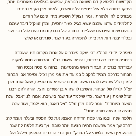
הקדושות דליטא קודם השואה הנוראה, שנישאו בגילאים מאוחרים יותר,
ועסקו בתורה בלא עול ריחיים על צווארם, ולאחר מכן הקימו בתים
מבורכים לה' ולתורתו. ומרן זצוק"ל השפיע מידי פעם על הורים
לתלמידים שרצו שבנם ינשא בגיל צעיר-יחסית, ומרן זצוק"ל דיבר עימם
בנועם שיחו ושיכנעם שעלייתו בתורה של בנם קודמת כעת לכל דבר וענין
ובס"ד יבנה הוא את ביתו לתפארה בעוד שנה, שנתים או שלש.
סיפר לי ידידי הרה"ג רבי יעקב פינדרוס על אחת מקרובותיו שעבדה
בנתניה ודיברו בה נכבדות, והציעו שיגורו בב"ב והבחורה תסע למקום
עבודתה בנתניה. הבחור חשש מהנסיעות ובחוה"מ פסח נכנסו הורי
הבחור כדרכם תמיד להקביל במועד את פני מרן זצ"ל. וסיפר אבי הבחור
למרן זצ"ל שהציעו להם הצעה. וקודם שהציע את ספיקו, שאל אותו מרן
זצ"ל לגילו של הבחור, והשיבו לו שהוא בן עשרים וחצי. הורה להם רבנו
זצ"ל שימתין עוד שנה, כדי שילמד עוד שנה בישיבה. אמרו לו: "אבל ישנה
הצעה מיוחדת". אמר להם מרן זצ"ל: "אל דאגה, הוא ילמד, ועוד שנה
תהיה לו הצעה טובה יותר!".
חלפה שנה ובמוצאי פסח הדיחה האמא את כלי הפסח ובעלה אומר לה:
"הרב שך אמר שהשנה תהיה הצעה יותר טובה, אך כעת חלפה לה שנה
וכרגע אין הצעה כלשהי על הפרק". תוך כדי הדברים הטלפון צילצל ועל