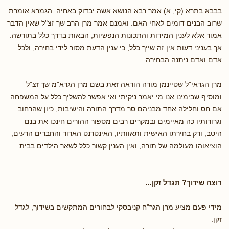
בבבא בתרא (קי, א) אמר רבא הנושא אשה יבדוק באחיה. הגמרא אומרת
שרוב הבנים דומים לאחי האם. ואמנם אמר מרן הרב שך זצ"ל שאין הדבר
אמור אלא לענין המידות והתכונות הנפשיות, הבאות בדרך כלל בתורשה.
אך בעניני דעות אין זה שייך כלל, כי ענין הדעת מסור לידי בחירה, ולכל
אדם ואדם ניתנה הבחירה.
מרן הגראי"ל שטיינמן מורה הוראה זאת בשם מרן הגרא"מ שך זצ"ל
ומוסיף שבימינו אנו מי יאמר ניקיתי ואי אפשר להשליך כלל על המשפחה
אם חס וחלילה אחד מבניהם סר מדרך התורה והישיבות, כיון שהרחוב
וגרורותיו כה מאיימים ובמקרים רבים מספור ההורים חינכו את בנם
היטב, ורק בחירתו האישית ותאוותיו, האינטרנט הארור והחברים הרעים,
הוציאוהו מעולמה של תורה, ואין הענין קשור כלל לשאר הילדים בבית.
רוצה שידוך? תגדל זקן...
מידי פעם מציע מרן הגר"ח קניבסקי לבחורים המתקשים בשידוך, לגדל
זקן.