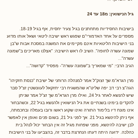
גיל הנישואין: מ18 עד 24
בישיבות החסידיות מתחתנים בגיל צעיר יחסית, אף בגיל 18-19.
מספרים על אחד האדמורי"ם שפגש ראש ישיבה ליטאי ושאל אותו מדוע
בני הישיבות הליטאיות אינם מקיימים את המשנה במסכת אבות ש"בן
שמונה עשרה לחופה". השיב לו ראש הישיבה: "אצלנו מאריכים ב"שמונה
עשרה"...
הגיב הרבי: "מי שמאריך ב"שמונה עשרה"- מפסיד "קדושה"...
מרן הגרא"מ שך זצוק"ל אמר למנהלה הרוחני של ישיבת "כנסת חזקיהו"
הגה"צ רבי דב יפה שליט"א שהמשגיח רבי יחזקאל לעוונשטין זצ"ל סבר
שיש להנשא לאחר גיל 24, ואילו מרן הגרא"מ שך זצ"ל אמר שניתן
להקדים בימינו בשנתיים את גיל הנישואין ולהנשא בגיל 22, וכשהבחור
אינו מונח דיו בלימוד התורה ואינו שקוע ראשו ורובו בעמלה ובחכמתה,
אף ניתן להינשא בגיל 21. אך לפני גיל 21, בשום פנים ואופן אין לאפשר
לבן ישיבה להינשא, מפני שפחות מגיל זה אין הבחור יכול לנהל בית
כהלכה. ידועה היתה דעתו הנחרצת בדבר זה, בהצביעו על בני הישיבות