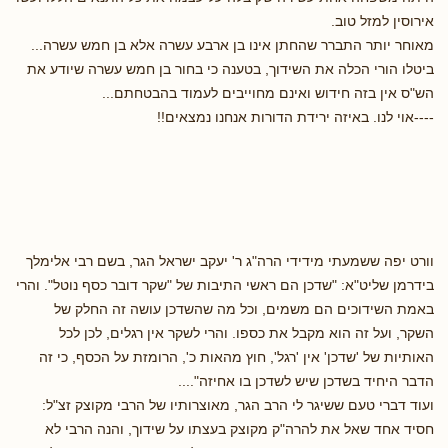
אירוסין למזל טוב.
מאוחר יותר התברר שהחתן אינו בן ארבע עשרה אלא בן חמש עשרה...
ביטלו הורי הכלה את השידוך, בטענה כי בחור בן חמש עשרה שיודע את
הש"ס אין בזה חידוש ואינם מחוייבים לעמוד בהבטחתם...
----אוי לנו. באיזה ירידת הדורות אנחנו נמצאים!!
וורט יפה ששמעתי מידידי הרה"ג ר' יעקב ישראל הגר, בשם רבי אלימלך
בידרמן שליט"א: "שדכן הם ראשי התיבות של "שקר דובר כסף נוטל". והרי
באמת השידוכים הם משמים, וכל מה שהשדכן עושה זה החלק של
השקר, ועל זה הוא מקבל את כספו. והרי לשקר אין רגלים, לכן לכל
האותיות של 'שדכן' אין 'רגל', חוץ מהאות כ', הרומזת על הכסף, כי זה
הדבר היחיד בשדכן שיש לשדכן בו אחיזה"....
ועוד דברי טעם ששיגר לי הרב הגר, מאוצרותיו של הרבי מקוצק זצ"ל:
חסיד אחד שאל את להרה"ק מקוצק בעצתו על שידוך, והנה הרבי לא