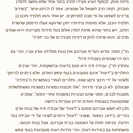
ודחה אותן. לבסוף הציע מצידו להרב בחור אחד שלא נחשב ללמדן
מובהק. תמה הרב השואל על שמציעו. אמר לו ה'חזון-איש': "בשידוך
צריכים לשפוט על-פי מבט למרחקים. יש אחד והוא תלמיד-חכם בן
תלמיד-חכם, אלא מחמת מידותיו יתכן שדווקא אצלו תיפסק שרשרת
הזהב. ויש בחור שהוא פחות למדן אולם בעל מידות מצויינות וירא-שמים
מרבים, והוא שיזכה להקים דורות מבורכים של בני תורה".
הר"ן תמה: מדוע העדיף אברהם את בנות מולדתו וארץ אביו, והרי גם
הם היו שטופים בעבודה זרה?
ומתרץ הר"ן: עבודה זרה היא פגם בדעות ובהשקפות, והרי ענינים
התלויים ב"דעות" אינם מוטבעים בגוף ונפש האדם, אלא ניתנים להיפוך
ולשינוי על ידי חינוך ורקע שונה, ותלויים לגמרי באפשרות ה"בחירה"
שבעולם. לא כן עניני מידות. "אלו תכונות נפשיות נמשכות ומשתלשלות
מאבות לבנים, מפני שהם טבעיות נמשכות אחרי המזג", שמכיון
שמוטבעות בעצמות האדם הריהן עוברות בירושה.
ולכן לא חשש אברהם מפגם ב"דעות" של עבודה זרה של בנות ארם
נהריים, בידעו, כאמור, שעניני "דעות" ניתנים לשינוי על ידי טבילה במי
הדעת, וכניסה תחת צל האמונה בבית אברהם. אבל בנות הכנעני,
מושחתות גם במידות רעות, והרי מידות רעות מוטבעות בגוף ונפש