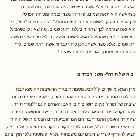
הגיע לדרגה זו, כי אולי אשתו היא שדחפה אותו לכך, מה שאין כן
כשהאשה היא יראת שמים, זה ודאי מצד עצמה ומכוחה הפרטי.
לכן אומר הפסוק: "אשה יראת ה' היא תתהלל". הדגיש תיבת "היא", כי
היא זאת שגרמה לכך שתהיה בעלת יראת שמים. מה שאין כן כשהבעל
ירא שמים, יתכן שההילול מגיע לאשתו ולא לו, כי לא מכח עצמו נעשה
ירא שמים, אלא מצד אשתו. לכן כדאי לבחור אשה יראת שמים, כדי
שהיא תחזק אותנו, הגברים, ביראת שמים!!
"בית של תורה"- משני הצדדים
מרן הגרא"מ שך זצוק"ל קבע מסמרות בגדר החשיבות להינשא לבת
שגדלה וצמחה בבית שהיה ספוג באהבת תורה, באומרו פעמים רבות
ש"בית של תורה" אין פירושו בית בו האב והאחים הינם ללומדי תורה,
אלא דנקרא בית בו ספגו הילדים אהבת תורה, ידיעה ותחושה תמידית
שהתורה והעסק התמידי בה הם הם הרביעית דם הבסיסית של היהודי.
היו פעמים שרבנו זצ"ל, שנכנס לעובי הקורה וחקר את מציאות על בורייה,
הציע להעדיף קשרי שידוכים עם משפחות שנראו פשוטות כלפי חוץ, בהם