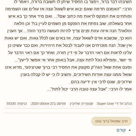
השיבהו דבר ברור, ויפצר בו החסיד שיתן לו תשובה ברורה, ויאמר לו
הרבי: "האמנם תדמה שאם יבוא איש לשאול עצה אז עולים אנו השמימה
ופותחים את הפנקס לראות מה כתוב שם?... ואם מיד אחר כך בא איש
אחר בשאלתו, שוב נפתח את הפנקס מן השמים לעיין בו? וכן הלאה
והלאה? הנה איזה עזות פנים צריך להיות העושה כדבר הזה!... אך הענין
הוא כך, שכשבא אדם לשאול עצה, אז באים אנו לכלל גאות, ואם יש גאות
אין שכל. הנה מוכרחים אנו לעבוד לבטל את היהירות, ואם כבר עשינו כן
עלינו לראות אם ראוי הדבר על פי דין תורה, ואחר כך אם ראוי הדבר על
פי יושר, וממילא נוכל לתת עצה, אבל באופן אחר אי אפשר לייעץ"...
ופעם אחת שאל הגה"ק מקוצק את החסיד רבי ברוך שטיצינער, מדוע אינו
שואל ממנו עצה אודות השידוכים, והשיב לו כי יש לו קבלה בענין
שידוכים, שגם לרבי אין ידיעה בהם.
אמר לו הרבי: "אבל עצה טובה הרבי יכול לתת"...
נכתב על ידי
Super User
קטגוריה:
שידוכין
פורסם ב27 אוגוסט 2020
כניסות: 55330
הרב שמואל ברוך גנוט
קודם