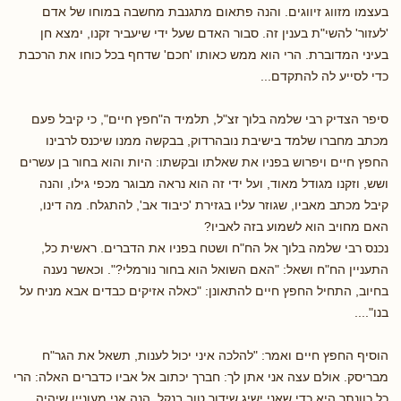
בעצמו מזווג זיווגים. והנה פתאום מתגנבת מחשבה במוחו של אדם
'לעזור' להשי"ת בענין זה. סבור האדם שעל ידי שיעביר זקנו, ימצא חן
בעיני המדוברת. הרי הוא ממש כאותו 'חכם' שדחף בכל כוחו את הרכבת
כדי לסייע לה להתקדם...
סיפר הצדיק רבי שלמה בלוך זצ"ל, תלמיד ה"חפץ חיים", כי קיבל פעם
מכתב מחברו שלמד בישיבת נובהרדוק, בבקשה ממנו שיכנס לרבינו
החפץ חיים ויפרוש בפניו את שאלתו ובקשתו: היות והוא בחור בן עשרים
ושש, וזקנו מגודל מאוד, ועל ידי זה הוא נראה מבוגר מכפי גילו, והנה
קיבל מכתב מאביו, שגוזר עליו בגזירת 'כיבוד אב', להתגלח. מה דינו,
האם מחויב הוא לשמוע בזה לאביו?
נכנס רבי שלמה בלוך אל הח"ח ושטח בפניו את הדברים. ראשית כל,
התעניין הח"ח ושאל: "האם השואל הוא בחור נורמלי?". וכאשר נענה
בחיוב, התחיל החפץ חיים להתאונן: "כאלה אזיקים כבדים אבא מניח על
בנו"....
הוסיף החפץ חיים ואמר: "להלכה איני יכול לענות, תשאל את הגר"ח
מבריסק. אולם עצה אני אתן לך: חברך יכתוב אל אביו כדברים האלה: הרי
כל כוונתך היא כדי שאני ישיג שידוך טוב בנקל. הנה אני מעוניין שיהיה