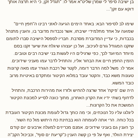
בן ישיבה סיפר לי שמרן שליט"א אמר לו: "תגדל זקן, כי היא תרצה אותך
דוקא עם זקן"...
שימו לב לסיפור הבא: באחד הימים הגיעה לאזני רבינו ה"חפץ חיים"
שמועה על אחד מתלמידי ישיבתו, אשר נכבדות מדובר בו, והענין מתנהל
בכבדות, כי עדיין המדוברת מסרבת. חבריו לספסל הישיבה סברו לתומם
שזקנו המגודל גורם לעיכוב, ועל כן יעצוהו שיגלח את שיער זקנו בסם
מיוחד המיועד לכך, כפי שרגילים היו לעשות בני ישיבה רבים וטובים.
הזמין החפץ חיים את הבחור אליו, והתחיל לדבר עמו מעניני שידוכים.
אמר לו: משל למה הדבר דומה, לקטר של רכבת הגורר עמו מאה קרונות
טעונות משא כבד, והקטר עובד במלוא הקיטור ומתקדם באיטיות מרוב
כובד המשא.
היה שם 'פיקח' אחד שרצה להחיש ולזרז את מהירות הרכבת, והתחיל
לדחוף בשתי ידיו את הקרון האחרון, מתוך כוונה לסייע למכונת הקיטור
המושכת את כל הקרונות...
ליגלגו עליו כל הנוכחים, וכי מה כוחך גדול לעומת מכונת הקיטור העובדת
בכל כוחה. הרי אתה לעומתה הוא בבחינת כח היתוש מול כח השור.
כך הענין גם בעניני שידוכים. אמנם מכריזים למעלה ארבעים יום קודם
יצירת הוולד, ואף על פי כן קשה הענין כ"קריעת ים סוף", וכביכול הקב"ה