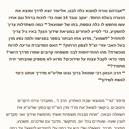
**אברהם טורח למצוא כלה לבנו, אליעזר יוצא לדרך ומוצא את
הנערה בעלת החסד. יעקב עובד 14 שנה כדי לזכות ברחל וגם אחיו
עשו מחפש לו כלה נוספת, בתו של ישמעאל ** כמה השתדלות צריך
להשקיע, כדי לסייע לאחרים במציאת שידוך הגון? באיז גיל צריך
להתחיל "לשמוע", מדוע אחז הבחור בספר בפגישה ולמה נסע מרן
בעל האבי עזרי זצ"ל לצפון הרחוק? ** האם המדוברת צריכה להיות
מוכשרת? מהו ההתייחסות לבני משפחה קרובים שסרו מדרך הישר?
ממי כדאי לקבל עצות על שידוכים? מדוע לא מספיק שהבחור יהיה
מתמיד?**
** הרב הגאון רבי שמואל ברוך גנוט שליט"א מדריך אותנו כיצד
לגשת לשידוך**
סיפור "טרי" ממוצאי שבת האחרון: הרב ד., מאברכי עירנו היקרים
והטובים, ביקשני לשאול את מו"ר מרן הגר"ח קניבסקי שליט"א את
השאלה הבאה: "אחת מבנות משפחת אשתי מחפשת שידוך ואני מקדיש
לענין שעה- שעתיים בכל יום. מתקשר, מדבר עם שדכנים, משכנע,
מפציר, מברר. השאלה שלי היא עד כמה עלי להקדיש לנושא? עד כמה