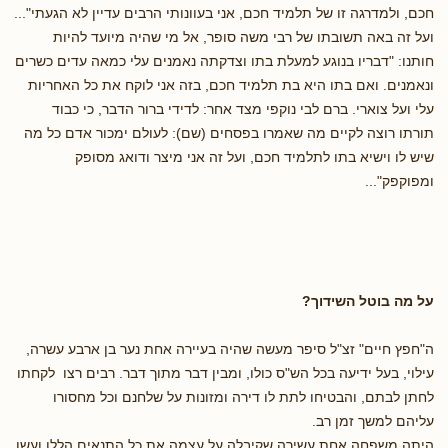
חכם, ולמדרגה זו של תלמיד חכם, אני בעוונותי הרבים עדיין לא הגעתי"...
ועל זה באה תשובתו של רבי משה סופר, אל מי שהיה מיועד להיות
חותנו: "דבריו בנוגע למעלת בתו וצדקתה נאמנים עלי כמאה עדים כשרים
ונאמנים. ואם בתו היא בת תלמיד חכם, בזה אני לוקח את כל האחריות
עלי ועל צוארי. ברם לבי נוקפי מצד אחר: לדידי ברור הדבר, כי כבוד
תורתו רוצה לקיים מה שאמרו בפסחים (שם): לעולם ימכור אדם כל מה
שיש לו וישיא בתו לתלמיד חכם, ועל זה אני מיצר ודואג מסופק
ומפוקפק"...
על מה בוטל השידוך?
ה"חפץ חיים" זצ"ל סיפר מעשה שהיה בעיירה אחת נער בן ארבע עשרה,
עילוי, בעל ידיעה בכל הש"ס כולו, ומבין דבר מתוך דבר. רבים רצו לקחתו
לחתן לבתם, והבטיחו לתת לו דירה ומזונות על שלחנם וכל מחסורו
עליהם למשך זמן רב.
היתה משפחה אחת עשירה שקיבלה על עצמה את כל התנאים הללו ועשו