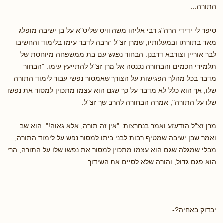
התורה...
סיפר לי ידידי הרה"ג רבי אליהו משה וויס שליט"א על בן ישיבה מופלג
מאד בתורתו ובמעלותיו, שמרן זצ"ל הרבה לדבר עימו בלימוד והחשיבו
לבר אוריין וצורבא דרבנן. הבחור נפגש עם בת ממשפחה מיוחסת של
תלמידי חכמים והבחורה נכנסה אל מרן זצ"ל להתייעץ עימו. "הבחור
מדבר בכל מהלך הפגישות על הצורך שאמסור נפשי עבור לימוד התורה
שלו, אך הוא כלל לא מדבר על כך שגם הוא עצמו מתכוין למסור את נפשו
שלו על התורה", אמרה הבחורה להרב שך זצ"ל.
מרן זצ"ל הזדעזע ואמר בנחרצות: "אין זה תורה, אלא גאוה!". הוא שב
ואמר שבן ישיבה שמטיף רבות לבני ביתו למסור נפש על לימוד התורה,
מבלי שמגלה שגם הוא עצמו מתכוין למסור את נפשו שלו על התורה, הרי
הוא פגם גדול, והורה שלא לסיים את השידוך.
יבדוק באחיה?-