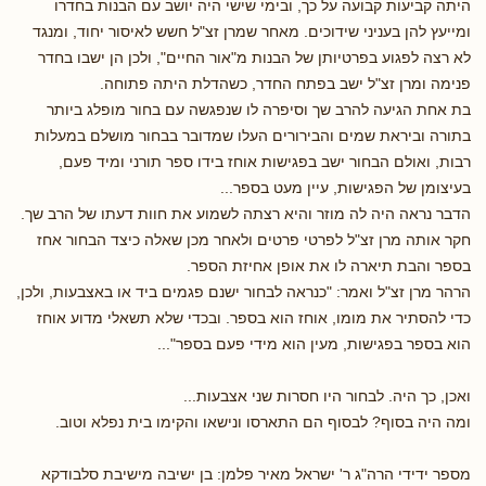
היתה קביעות קבועה על כך, ובימי שישי היה יושב עם הבנות בחדרו
ומייעץ להן בעניני שידוכים. מאחר שמרן זצ"ל חשש לאיסור יחוד, ומנגד
לא רצה לפגוע בפרטיותן של הבנות מ"אור החיים", ולכן הן ישבו בחדר
פנימה ומרן זצ"ל ישב בפתח החדר, כשהדלת היתה פתוחה.
בת אחת הגיעה להרב שך וסיפרה לו שנפגשה עם בחור מופלג ביותר
בתורה וביראת שמים והבירורים העלו שמדובר בבחור מושלם במעלות
רבות, ואולם הבחור ישב בפגישות אוחז בידו ספר תורני ומיד פעם,
בעיצומן של הפגישות, עיין מעט בספר...
הדבר נראה היה לה מוזר והיא רצתה לשמוע את חוות דעתו של הרב שך.
חקר אותה מרן זצ"ל לפרטי פרטים ולאחר מכן שאלה כיצד הבחור אחז
בספר והבת תיארה לו את אופן אחיזת הספר.
הרהר מרן זצ"ל ואמר: "כנראה לבחור ישנם פגמים ביד או באצבעות, ולכן,
כדי להסתיר את מומו, אוחז הוא בספר. ובכדי שלא תשאלי מדוע אוחז
הוא בספר בפגישות, מעין הוא מידי פעם בספר"...
ואכן, כך היה. לבחור היו חסרות שני אצבעות...
ומה היה בסוף? לבסוף הם התארסו ונישאו והקימו בית נפלא וטוב.
מספר ידידי הרה"ג ר' ישראל מאיר פלמן: בן ישיבה מישיבת סלבודקא