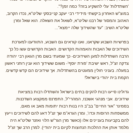
'השתדלות' עלי להשקיע בזה? כמה זמן?".
במוצ"ש האחרון ביקשתי מידידי רבי יעקב קנייבסקי שליט"א, נכדו הקרוב,
האהוב והמסור של רבנו שליט"א, לשאול את השאלה. הוא שאל ומרן
שליט"א השיב: "עד שהשידוך שלה יימצא"...
בפרשיות השבוע שקראנו, ואנו קוראים גם השבוע, התוודענו למערכת
השידוכים של האבות והאמהות הקדושים. האבות הקדושים עשו כל כך
הרבה השתדלות למען השידוכים- כך שמעתי בשם מרן הגאון רבי יהודה
צדקה זצ"ל, ראש ישיבת 'פורת יוסף'- משום ששידוך הוא ענין רוחני ראשון
במעלה. בעניני חולין ממעטים בהשתדלות. אך שידוכים הם קדש קדשים.
הקמת בית יהודי בישראל!
גדולינו סייעו רבות להקים בתים בישראל והשתדלו רבות במציאת
שידוכים. אבי מנהגי אשכנז, המהרי"ל, התפרנס ממקצוע השדכנות.
בסמינר "אור החיים" בב"ב היו בנות רבות יתומות מאב או מאם,
ממשפחות הרוסות וכדו', ומרן הגרא"מ שך זצ"ל דאג להם לשידוכים וייעץ
להם בקביעות בעניינים אלו (כאשר מרן הגר"ש הלוי ואזנר שליט"א היה
מלמד אותן את ההלכות הנחוצות לקיום בית יהודי). למרן הרב שך זצ"ל