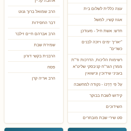
אהובה קליין
עצה כללית לשלום בית
הרב שמואל ברוך גנוט
אגוז קשיו, למשל
דבר החסידות
חדש: אשת חיל - מעודכן
הרב אברהם חיים זילבר
"יאריך ימים ויזכה לבנים
שמירת שבת
כשרים"
הרבנית בקשי דורון
רשימות הליכות, הדרכות וד"ת
ממרן הגר"ח קניבסקי שליט"א
פסח
בעניני שידוכין ונישואין
הרב אריה קרן
עַל פִּי דַרְכּוֹ - נקודה למחשבה
קידוש לשבת בבוקר
השידוכים
סט שירי שבת מובחרים