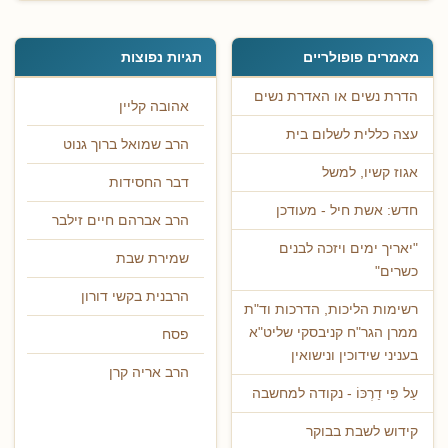
מאמרים פופולריים
תגיות נפוצות
הדרת נשים או האדרת נשים
אהובה קליין
עצה כללית לשלום בית
הרב שמואל ברוך גנוט
אגוז קשיו, למשל
דבר החסידות
חדש: אשת חיל - מעודכן
הרב אברהם חיים זילבר
"יאריך ימים ויזכה לבנים
שמירת שבת
כשרים"
הרבנית בקשי דורון
רשימות הליכות, הדרכות וד"ת
ממרן הגר"ח קניבסקי שליט"א
פסח
בעניני שידוכין ונישואין
הרב אריה קרן
עַל פִּי דַרְכּוֹ - נקודה למחשבה
קידוש לשבת בבוקר