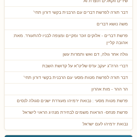
שירים ווקאלים תוצרת AI
דבר תורה לפרשת דברים עם הרבנית בקשי דורון תחי'
משה נושא דברים
פרשת דברים - אלוקים זוכר ומקיים ומצפה לבניו להתעורר. מאת:
אהובה קליין
גולה אחר גולה, דם ואש ותמרות עשן
דברי הרה"ג יעקב עדס שליט"א על קדושת השבת
דבר תורה לפרשת מטות-מסעי עם הרבנית בקשי דורון תחי'
הר ההר - מות אהרון
פרשת מטות מסעי : נבואת ירמיהו מעוררת ישנים סגולה לנסים
פרשת פנחס- הוראות משמים לבחירת מנהיג הראוי לישראל
נבואת ירמיהו לעם ישראל