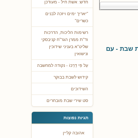
חדש: אשת חיל - מעודכן
"יאריך ימים ויזכה לבנים
כשרים"
רשימות הליכות, הדרכות
וד"ת ממרן הגר"ח קניבסקי
שליט"א בעניני שידוכין
 שבת - עם
ונישואין
עַל פִּי דַרְכּוֹ - נקודה למחשבה
קידוש לשבת בבוקר
השידוכים
סט שירי שבת מובחרים
תגיות נפוצות
אהובה קליין