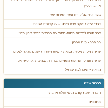
פרשת דברים - אלוקים זוכר ומקיים ומצפה לבניו להתעורר. מאת:
אהובה קליין
גולה אחר גולה, דם ואש ותמרות עשן
דברי הרה"ג יעקב עדס שליט"א על קדושת השבת
דבר תורה לפרשת מטות-מסעי עם הרבנית בקשי דורון תחי'
הר ההר - מות אהרון
פרשת מטות מסעי : נבואת ירמיהו מעוררת ישנים סגולה לנסים
פרשת פנחס- הוראות משמים לבחירת מנהיג הראוי לישראל
נבואת ירמיהו לעם ישראל
לכבוד שבת
חוברת: שבת קודש נפשי חולת אהבתך
מתכונים