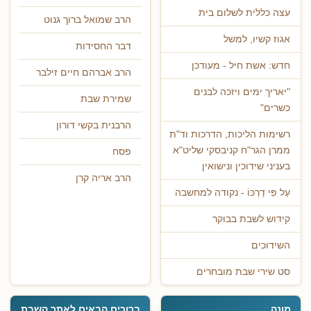
עצה כללית לשלום בית
הרב שמואל ברוך גנוט
אגוז קשיו, למשל
דבר החסידות
חדש: אשת חיל - מעודכן
הרב אברהם חיים זילבר
"יאריך ימים ויזכה לבנים
שמירת שבת
כשרים"
הרבנית בקשי דורון
רשימות הליכות, הדרכות וד"ת
ממרן הגר"ח קניבסקי שליט"א
פסח
בעניני שידוכין ונישואין
הרב אריה קרן
עַל פִּי דַרְכּוֹ - נקודה למחשבה
קידוש לשבת בבוקר
השידוכים
סט שירי שבת מובחרים
מונה
ברוכים הבאים לאתר השבת